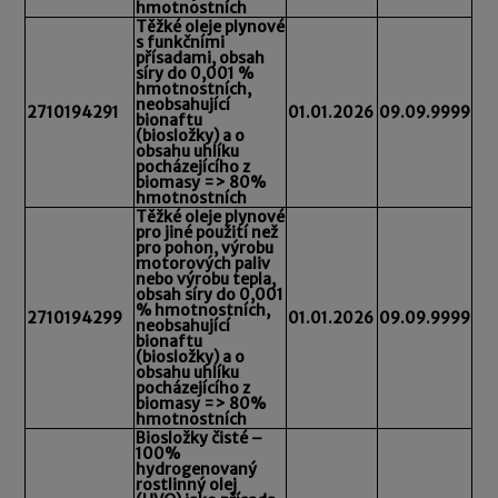
hmotnostních
Těžké oleje plynové
s funkčními
přísadami, obsah
síry do 0,001 %
hmotnostních,
neobsahující
2710194291
01.01.2026
09.09.9999
bionaftu
(biosložky) a o
obsahu uhlíku
pocházejícího z
biomasy => 80%
hmotnostních
Těžké oleje plynové
pro jiné použití než
pro pohon, výrobu
motorových paliv
nebo výrobu tepla,
obsah síry do 0,001
% hmotnostních,
2710194299
01.01.2026
09.09.9999
neobsahující
bionaftu
(biosložky) a o
obsahu uhlíku
pocházejícího z
biomasy => 80%
hmotnostních
Biosložky čisté –
100%
hydrogenovaný
rostlinný olej