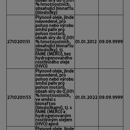
obsah síry do 0,001
% hmotnostních,
obsahující bionaftu
(biosložky)
Plynové oleje, jinde
neuvedené, pro
pohon nebo výrobu
směsí paliv pro
pohon motorů,
obsah síry do 0,001
2710201151
% hmotnostních,
01.01.2012
09.09.9999
obsahující bionaftu
(biosložky), tj.
FAME (MEŘO), bez
hydrogenovaného
rostlinného oleje
(HVO)
Plynové oleje, jinde
neuvedené, pro
pohon nebo výrobu
směsí paliv pro
pohon motorů,
obsah síry do 0,001
% hmotnostních,
2710201155
01.01.2022
09.09.9999
ve směsi s
bionaftou
(biosložkami), tj. s
FAME (MEŘO) a
hydrogenovaným
rostlinným olejem
(HVO) apod.
Plynové oleje, jinde