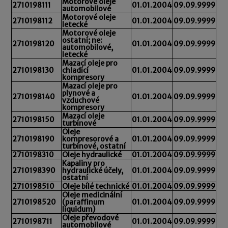
Motorové oleje
2710198111
01.01.2004
09.09.9999
automobilové
Motorové oleje
2710198112
01.01.2004
09.09.9999
letecké
Motorové oleje
ostatní; ne:
2710198120
01.01.2004
09.09.9999
automobilové,
letecké
Mazací oleje pro
2710198130
chladící
01.01.2004
09.09.9999
kompresory
Mazací oleje pro
plynové a
2710198140
01.01.2004
09.09.9999
vzduchové
kompresory
Mazací oleje
2710198150
01.01.2004
09.09.9999
turbínové
Oleje
2710198190
kompresorové a
01.01.2004
09.09.9999
turbínové, ostatní
2710198310
Oleje hydraulické
01.01.2004
09.09.9999
Kapaliny pro
2710198390
hydraulické účely,
01.01.2004
09.09.9999
ostatní
2710198510
Oleje bílé technické
01.01.2004
09.09.9999
Oleje medicinální
2710198520
(paraffinum
01.01.2004
09.09.9999
liquidum)
Oleje převodové
2710198711
01.01.2004
09.09.9999
automobilové