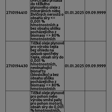
(HVO) jako přísada
do těžkého
plynového oleje z
minerálních nebo
2710194410
01.01.2025
09.09.9999
živičných nerostů o
obsahu síry <=
0,001 %
hmotnostních a
bez obsahu uhlíku
pocházejícího z
biomasy => 80%
hmotnostních
Těžké oleje plynové
pro výrobu tepla
bez ohledu na
způsob spotřeby
tepla, obsah síry do
0,001 %
hmotnostních,
2710194430
01.01.2025
09.09.9999
neobsahující
bionaftu
(biosložky) a bez
obsahu uhlíku
pocházejícího z
biomasy => 80%
hmotnostních
Těžké oleje plynové
pro pohon nebo
výrobu směsí paliv
pro pohon motorů,
obsah síry do 0,001
% hmotnostních,