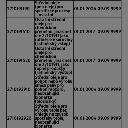
Střední oleje
(petroleje) pro
2710191190
01.01.2026
09.09.9999
specifické procesy
– ostatní
Ostatní střední
oleje pro
chemickou
2710191510
přeměnu, jinak než
01.01.2017
09.09.9999
dle 27101911 jako
rafinérské suroviny
(rafinérský vstup)
Ostatní střední
oleje pro
chemickou
2710191520
přeměnu, jinak než
01.01.2017
09.09.9999
dle 27101911, jako
ropné produkty
(rafinérský výstup)
Střední oleje pro
pohon nebo výrobu
směsí paliv pro
2710192910
pohon motorů,
01.01.2004
09.09.9999
neobsahující
bionaftu
(biosložky)
Střední oleje pro
výrobu tepla bez
ohledu na způsob
2710192920
spotřeby tepla,
01.01.2004
09.09.9999
neobsahující
bionaftu