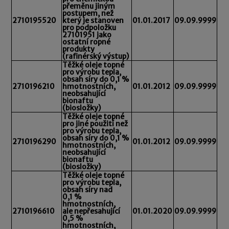
přeměnu jiným
postupem, než
2710195520
který je stanoven
01.01.2017
09.09.9999
pro podpoložku
27101951 jako
ostatní ropné
produkty
(rafinérský výstup)
Těžké oleje topné
pro výrobu tepla,
obsah síry do 0,1 %
2710196210
hmotnostních,
01.01.2012
09.09.9999
neobsahující
bionaftu
(biosložky)
Těžké oleje topné
pro jiné použití než
pro výrobu tepla,
obsah síry do 0,1 %
2710196290
01.01.2012
09.09.9999
hmotnostních,
neobsahující
bionaftu
(biosložky)
Těžké oleje topné
pro výrobu tepla,
obsah síry nad
0,1 %
hmotnostních,
2710196610
ale nepřesahující
01.01.2020
09.09.9999
0,5 %
hmotnostních,