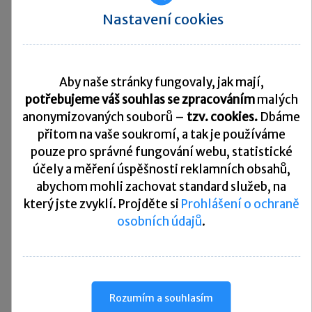
hmotnostních,
neobsahující
Nastavení cookies
bionaftu
(biosložky)
Těžké oleje plynové
pro jiné použití než
pro pohon, výrobu
motorových paliv
nebo výrobu tepla,
Aby naše stránky fungovaly, jak mají,
obsah síry nad
potřebujeme váš souhlas se zpracováním
malých
2710194699
0,001 %, ale
01.01.2012
09.09.9999
nepřesahující
anonymizovaných souborů –
tzv. cookies.
Dbáme
0,002 %
hmotnostních,
přitom na vaše soukromí, a tak je
používáme
neobsahující
bionaftu
pouze pro správné fungování webu, statistické
(biosložky)
účely a měření úspěšnosti reklamních obsahů,
Těžké oleje plynové
pro výrobu tepla
abychom mohli zachovat standard služeb, na
bez ohledu na
způsob spotřeby
který jste zvyklí. Projděte si
Prohlášení o ochraně
tepla, obsah síry
nad 0,002 %
osobních údajů
.
2710194730
01.01.2012
09.09.9999
hmotnostních, ale
nepřesahující 0,1 %
hmotnostních,
neobsahující
bionaftu
(biosložky)
Těžké oleje plynové
Rozumím a souhlasím
pro výrobu směsí
paliv pro pohon