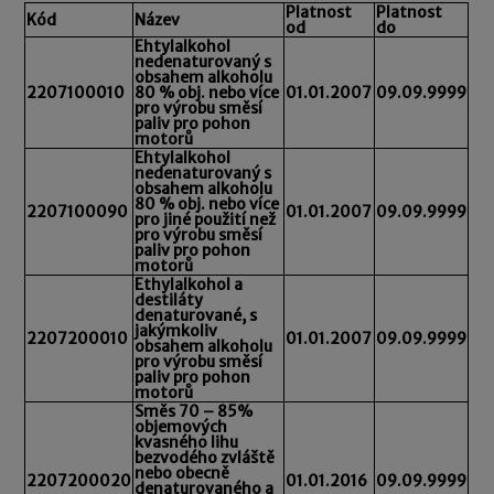
Platnost
Platnost
Kód
Název
od
do
Ehtylalkohol
nedenaturovaný s
obsahem alkoholu
2207100010
80 % obj. nebo více
01.01.2007
09.09.9999
pro výrobu směsí
paliv pro pohon
motorů
Ehtylalkohol
nedenaturovaný s
obsahem alkoholu
80 % obj. nebo více
2207100090
01.01.2007
09.09.9999
pro jiné použití než
pro výrobu směsí
paliv pro pohon
motorů
Ethylalkohol a
destiláty
denaturované, s
jakýmkoliv
2207200010
01.01.2007
09.09.9999
obsahem alkoholu
pro výrobu směsí
paliv pro pohon
motorů
Směs 70 – 85%
objemových
kvasného lihu
bezvodého zvláště
nebo obecně
2207200020
01.01.2016
09.09.9999
denaturovaného a