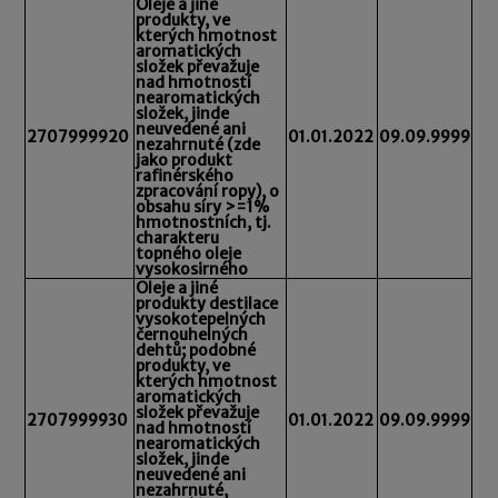
Oleje a jiné
produkty, ve
kterých hmotnost
aromatických
složek převažuje
nad hmotností
nearomatických
složek, jinde
neuvedené ani
2707999920
01.01.2022
09.09.9999
nezahrnuté (zde
jako produkt
rafinérského
zpracování ropy), o
obsahu síry >=1%
hmotnostních, tj.
charakteru
topného oleje
vysokosirného
Oleje a jiné
produkty destilace
vysokotepelných
černouhelných
dehtů; podobné
produkty, ve
kterých hmotnost
aromatických
složek převažuje
2707999930
01.01.2022
09.09.9999
nad hmotností
nearomatických
složek, jinde
neuvedené ani
nezahrnuté,