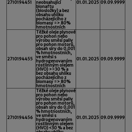
2710194451
neobsahující
01.01.2025
09.09.9999
bionaftu
(biosložky) a bez
obsahu uhlíku
pocházejícího z
biomasy => 80%
hmotnostních
Těžké oleje plynové
pro pohon nebo
výrobu směsí paliv
pro pohon motorů,
obsah síry do 0,001
% hmotnostních,
ve směsi s
2710194455
01.01.2025
09.09.9999
hydrogenovaným
rostlinným olejem
(HVO) >=30 % a
bez obsahu uhlíku
pocházejícího z
biomasy => 80%
hmotnostních
Těžké oleje plynové
pro pohon nebo
výrobu směsí paliv
pro pohon motorů,
obsah síry do 0,001
% hmotnostních,
ve směsi s
2710194456
01.01.2025
09.09.9999
hydrogenovaným
rostlinným olejem
(HVO) <30 % a bez
obsahu uhlíku