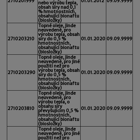
2710201999
01.01.2012
09.09.9999
nebo výrobu tepla,
obsah síry nad 0,1
% hmotnostních,
obsahující bionaftu
(biosložky)
Topné oleje, jinde
neuvedené, pro
výrobu tepla, obsah
2710203210
síry do 0,5 %
01.01.2020
09.09.9999
hmotnostních,
obsahující bionaftu
(biosložky)
Topné oleje, jinde
neuvedené, pro jiné
použití než pro
výrobu tepla, obsah
2710203290
01.01.2020
09.09.9999
síry do 0,5 %
hmotnostních,
obsahující bionaftu
(biosložky)
Topné oleje, jinde
neuvedené, pro
výrobu tepla, o
obsahu síry
2710203810
01.01.2020
09.09.9999
převyšujícím 0,5 %
hmotnostních,
obsahující bionaftu
(biosložky)
Topné oleje, jinde
neuvedené, pro jiné
použití než pro