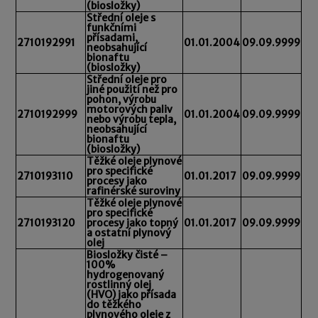
(biosložky)
Střední oleje s
funkčními
přísadami,
2710192991
01.01.2004
09.09.9999
neobsahující
bionaftu
(biosložky)
Střední oleje pro
jiné použití než pro
pohon, výrobu
motorových paliv
2710192999
01.01.2004
09.09.9999
nebo výrobu tepla,
neobsahující
bionaftu
(biosložky)
Těžké oleje plynové
pro specifické
2710193110
01.01.2017
09.09.9999
procesy jako
rafinérské suroviny
Těžké oleje plynové
pro specifické
2710193120
procesy jako topný
01.01.2017
09.09.9999
a ostatní plynový
olej
Biosložky čisté –
100%
hydrogenovaný
rostlinný olej
(HVO) jako přísada
do těžkého
plynového oleje z