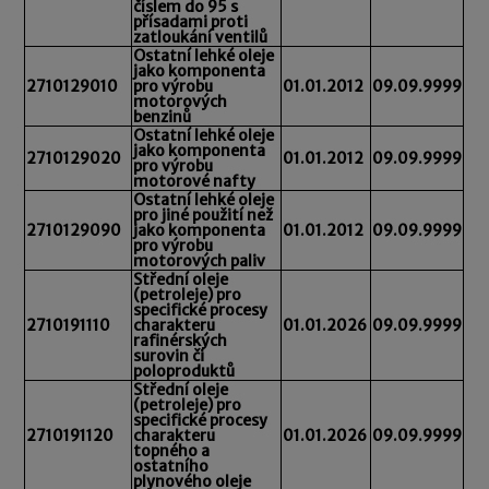
číslem do 95 s
přísadami proti
zatloukání ventilů
Ostatní lehké oleje
jako komponenta
2710129010
pro výrobu
01.01.2012
09.09.9999
motorových
benzinů
Ostatní lehké oleje
jako komponenta
2710129020
01.01.2012
09.09.9999
pro výrobu
motorové nafty
Ostatní lehké oleje
pro jiné použití než
2710129090
jako komponenta
01.01.2012
09.09.9999
pro výrobu
motorových paliv
Střední oleje
(petroleje) pro
specifické procesy
2710191110
charakteru
01.01.2026
09.09.9999
rafinérských
surovin či
poloproduktů
Střední oleje
(petroleje) pro
specifické procesy
2710191120
charakteru
01.01.2026
09.09.9999
topného a
ostatního
plynového oleje