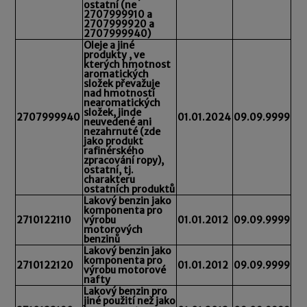
ostatní (ne
2707999910 a
2707999920 a
2707999940)
Oleje a jiné
produkty , ve
kterých hmotnost
aromatických
složek převažuje
nad hmotností
nearomatických
složek, jinde
2707999940
01.01.2024
09.09.9999
neuvedené ani
nezahrnuté (zde
jako produkt
rafinérského
zpracování ropy),
ostatní, tj.
charakteru
ostatních produktů
Lakový benzin jako
komponenta pro
2710122110
výrobu
01.01.2012
09.09.9999
motorových
benzinů
Lakový benzin jako
komponenta pro
2710122120
01.01.2012
09.09.9999
výrobu motorové
nafty
Lakový benzin pro
jiné použití než jako