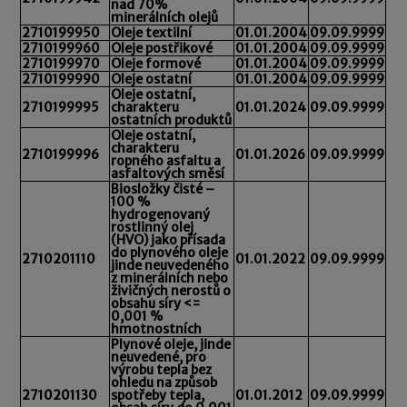
nad 70%
minerálních olejů
2710199950
Oleje textilní
01.01.2004
09.09.9999
2710199960
Oleje postřikové
01.01.2004
09.09.9999
2710199970
Oleje formové
01.01.2004
09.09.9999
2710199990
Oleje ostatní
01.01.2004
09.09.9999
Oleje ostatní,
2710199995
charakteru
01.01.2024
09.09.9999
ostatních produktů
Oleje ostatní,
charakteru
2710199996
01.01.2026
09.09.9999
ropného asfaltu a
asfaltových směsí
Biosložky čisté –
100 %
hydrogenovaný
rostlinný olej
(HVO) jako přísada
do plynového oleje
2710201110
01.01.2022
09.09.9999
jinde neuvedeného
z minerálních nebo
živičných nerostů o
obsahu síry <=
0,001 %
hmotnostních
Plynové oleje, jinde
neuvedené, pro
výrobu tepla bez
ohledu na způsob
2710201130
spotřeby tepla,
01.01.2012
09.09.9999