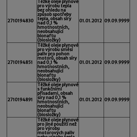
Těžké oleje plynové
pro výrobu tepla
bez ohledu na
způsob spotřeby
tepla, obsah síry
2710194830
01.01.2012
09.09.9999
nad 0,1 %
hmotnostních,
neobsahující
bionaftu
(biosložky)
Těžké oleje plynové
pro výrobu směsí
paliv pro pohon
motorů, obsah síry
2710194851
nad 0,1 %
01.01.2012
09.09.9999
hmotnostních,
neobsahující
bionaftu
(biosložky)
Těžké oleje plynové
s funkčními
přísadami, obsah
síry nad 0,1 %
2710194891
01.01.2012
09.09.9999
hmotnostních,
neobsahující
bionaftu
(biosložky)
Těžké oleje plynové
pro jiné použití než
pro výrobu
motorových paliv
nebo výrobu tepla,