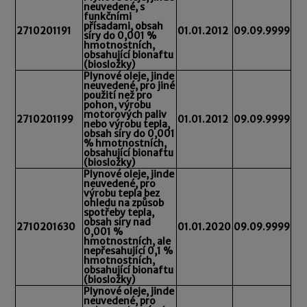
neuvedené, s
funkčními
přísadami, obsah
2710201191
01.01.2012
09.09.9999
síry do 0,001 %
hmotnostních,
obsahující bionaftu
(biosložky)
Plynové oleje, jinde
neuvedené, pro jiné
použití než pro
pohon, výrobu
motorových paliv
2710201199
01.01.2012
09.09.9999
nebo výrobu tepla,
obsah síry do 0,001
% hmotnostních,
obsahující bionaftu
(biosložky)
Plynové oleje, jinde
neuvedené, pro
výrobu tepla bez
ohledu na způsob
spotřeby tepla,
obsah síry nad
2710201630
01.01.2020
09.09.9999
0,001 %
hmotnostních, ale
nepřesahující 0,1 %
hmotnostních,
obsahující bionaftu
(biosložky)
Plynové oleje, jinde
neuvedené, pro