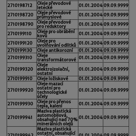
Oleje převodové
2710198712
01.01.2004
09.09.9999
letecké
Oleje převodové
2710198720
01.01.2004
09.09.9999
průmyslové
Oleje převodové
2710198790
01.01.2004
09.09.9999
pro reduktory
Oleje pro obrábění
2710199110
01.01.2004
09.09.9999
kovů
Oleje pro
2710199120
01.01.2004
09.09.9999
uvolňování odlitků
2710199130
Oleje antikorozní
01.01.2004
09.09.9999
Oleje
2710199310
01.01.2004
09.09.9999
transformátorové
Oleje
2710199320
elektroizolační,
01.01.2004
09.09.9999
ostatní
2710199910
Oleje ložiskové
01.01.2004
09.09.9999
Oleje mazací
ostatní pro
2710199920
01.01.2004
09.09.9999
technologické
účely
Oleje pro přenos
2710199930
01.01.2004
09.09.9999
tepla, kalení
Maziva plastická
automobilová,
2710199941
01.01.2004
09.09.9999
obsahující nad 70%
minerálních olejů
Maziva plastická
ostatní, obsahující
2710199942
01.01.2004
09.09.9999