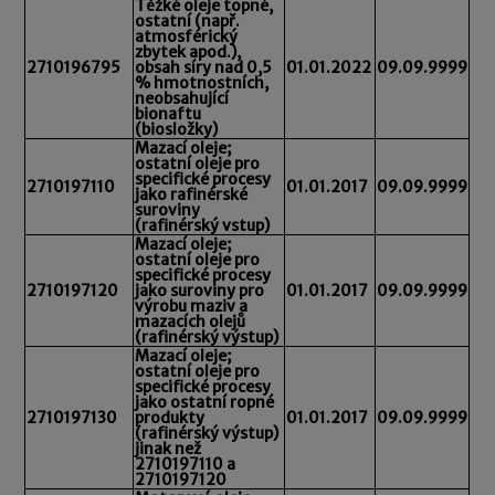
Těžké oleje topné,
ostatní (např.
atmosférický
zbytek apod.),
2710196795
obsah síry nad 0,5
01.01.2022
09.09.9999
% hmotnostních,
neobsahující
bionaftu
(biosložky)
Mazací oleje;
ostatní oleje pro
specifické procesy
2710197110
01.01.2017
09.09.9999
jako rafinérské
suroviny
(rafinérský vstup)
Mazací oleje;
ostatní oleje pro
specifické procesy
2710197120
jako suroviny pro
01.01.2017
09.09.9999
výrobu maziv a
mazacích olejů
(rafinérský výstup)
Mazací oleje;
ostatní oleje pro
specifické procesy
jako ostatní ropné
2710197130
produkty
01.01.2017
09.09.9999
(rafinérský výstup)
jinak než
2710197110 a
2710197120