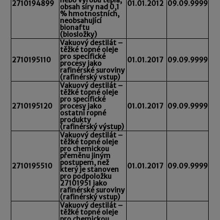
2710194899
01.01.2012
09.09.9999
obsah síry nad 0,1
% hmotnostních,
neobsahující
bionaftu
(biosložky)
Vakuový destilát –
těžké topné oleje
pro specifické
2710195110
01.01.2017
09.09.9999
procesy jako
rafinérské suroviny
(rafinérský vstup)
Vakuový destilát –
těžké topné oleje
pro specifické
2710195120
procesy jako
01.01.2017
09.09.9999
ostatní ropné
produkty
(rafinérský výstup)
Vakuový destilát –
těžké topné oleje
pro chemickou
přeměnu jiným
postupem, než
2710195510
01.01.2017
09.09.9999
který je stanoven
pro podpoložku
27101951 jako
rafinérské suroviny
(rafinérský vstup)
Vakuový destilát –
těžké topné oleje
pro chemickou