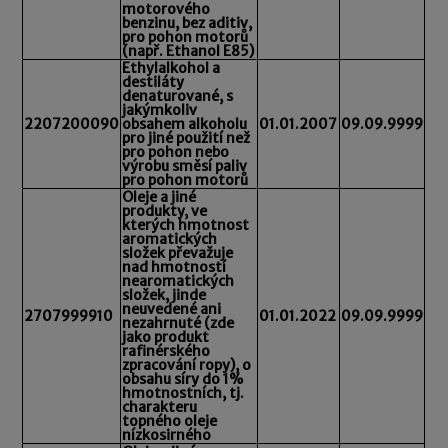
motorového
benzinu, bez aditiv,
pro pohon motorů
(např. Ethanol E85)
Ethylalkohol a
destiláty
denaturované, s
jakýmkoliv
2207200090
obsahem alkoholu
01.01.2007
09.09.9999
pro jiné použití než
pro pohon nebo
výrobu směsí paliv
pro pohon motorů
Oleje a jiné
produkty, ve
kterých hmotnost
aromatických
složek převažuje
nad hmotností
nearomatických
složek, jinde
neuvedené ani
2707999910
01.01.2022
09.09.9999
nezahrnuté (zde
jako produkt
rafinérského
zpracování ropy), o
obsahu síry do 1%
hmotnostních, tj.
charakteru
topného oleje
nízkosirného