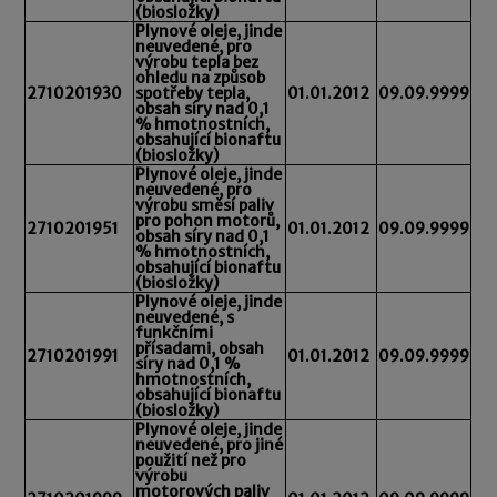
(biosložky)
Plynové oleje, jinde
neuvedené, pro
výrobu tepla bez
ohledu na způsob
2710201930
spotřeby tepla,
01.01.2012
09.09.9999
obsah síry nad 0,1
% hmotnostních,
obsahující bionaftu
(biosložky)
Plynové oleje, jinde
neuvedené, pro
výrobu směsí paliv
pro pohon motorů,
2710201951
01.01.2012
09.09.9999
obsah síry nad 0,1
% hmotnostních,
obsahující bionaftu
(biosložky)
Plynové oleje, jinde
neuvedené, s
funkčními
přísadami, obsah
2710201991
01.01.2012
09.09.9999
síry nad 0,1 %
hmotnostních,
obsahující bionaftu
(biosložky)
Plynové oleje, jinde
neuvedené, pro jiné
použití než pro
výrobu
motorových paliv