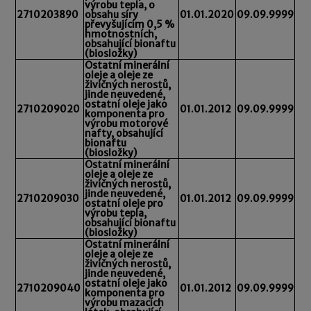
výrobu tepla, o
2710203890
obsahu síry
01.01.2020
09.09.9999
převyšujícím 0,5 %
hmotnostních,
obsahující bionaftu
(biosložky)
Ostatní minerální
oleje a oleje ze
živičných nerostů,
jinde neuvedené,
ostatní oleje jako
2710209020
01.01.2012
09.09.9999
komponenta pro
výrobu motorové
nafty, obsahující
bionaftu
(biosložky)
Ostatní minerální
oleje a oleje ze
živičných nerostů,
jinde neuvedené,
2710209030
01.01.2012
09.09.9999
ostatní oleje pro
výrobu tepla,
obsahující bionaftu
(biosložky)
Ostatní minerální
oleje a oleje ze
živičných nerostů,
jinde neuvedené,
ostatní oleje jako
2710209040
01.01.2012
09.09.9999
komponenta pro
výrobu mazacích