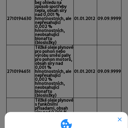
bez ohledu na
způsob spotřeby
tepla, obsah síry
nad 0,001 %
2710194630
hmotnostních, ale
01.01.2012
09.09.9999
nepřesahující
0,002 %
hmotnostních,
neobsahující
bionaftu
(biosložky)
Těžké oleje plynové
pro pohon nebo
výrobu směsí paliv
pro pohon motorů,
obsah síry nad
0,001 %
2710194651
hmotnostních, ale
01.01.2012
09.09.9999
nepřesahující
0,002 %
hmotnostních,
neobsahující
bionaftu
(biosložky)
Těžké oleje plynové
s funkčními
přísadami, obsah
síry nad 0,001 %
hmotnostních, ale
2710194691
nepřesahující
01.01.2012
09.09.9999
0,002 %