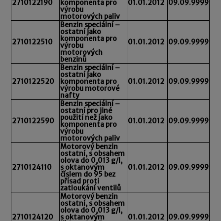
2710122190
komponenta pro
01.01.2012
09.09.9999
výrobu
motorových paliv
Benzin speciální –
ostatní jako
komponenta pro
2710122510
01.01.2012
09.09.9999
výrobu
motorových
benzinů
Benzin speciální –
ostatní jako
2710122520
komponenta pro
01.01.2012
09.09.9999
výrobu motorové
nafty
Benzin speciální –
ostatní pro jiné
použití než jako
2710122590
01.01.2012
09.09.9999
komponenta pro
výrobu
motorových paliv
Motorový benzin
ostatní, s obsahem
olova do 0,013 g/l,
2710124110
s oktanovým
01.01.2012
09.09.9999
číslem do 95 bez
přísad proti
zatloukání ventilů
Motorový benzin
ostatní, s obsahem
olova do 0,013 g/l,
2710124120
s oktanovým
01.01.2012
09.09.9999