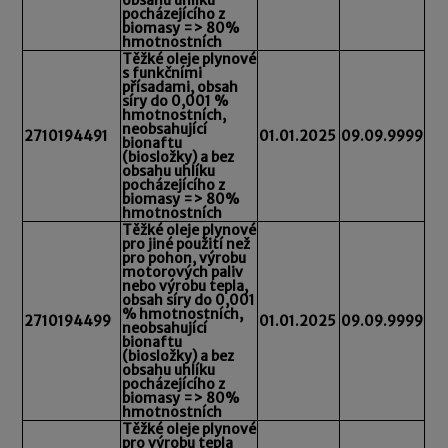
pocházejícího z
biomasy => 80%
hmotnostních
Těžké oleje plynové
s funkčními
přísadami, obsah
síry do 0,001 %
hmotnostních,
neobsahující
2710194491
01.01.2025
09.09.9999
bionaftu
(biosložky) a bez
obsahu uhlíku
pocházejícího z
biomasy => 80%
hmotnostních
Těžké oleje plynové
pro jiné použití než
pro pohon, výrobu
motorových paliv
nebo výrobu tepla,
obsah síry do 0,001
% hmotnostních,
2710194499
01.01.2025
09.09.9999
neobsahující
bionaftu
(biosložky) a bez
obsahu uhlíku
pocházejícího z
biomasy => 80%
hmotnostních
Těžké oleje plynové
pro výrobu tepla