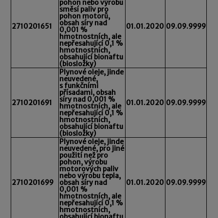
pohon nebo výrobu
směsí paliv pro
pohon motorů,
obsah síry nad
2710201651
01.01.2020
09.09.9999
0,001 %
hmotnostních, ale
nepřesahující 0,1 %
hmotnostních,
obsahující bionaftu
(biosložky)
Plynové oleje, jinde
neuvedené,
s funkčními
přísadami, obsah
síry nad 0,001 %
2710201691
01.01.2020
09.09.9999
hmotnostních, ale
nepřesahující 0,1 %
hmotnostních,
obsahující bionaftu
(biosložky)
Plynové oleje, jinde
neuvedené, pro jiné
použití než pro
pohon, výrobu
motorových paliv
nebo výrobu tepla,
2710201699
obsah síry nad
01.01.2020
09.09.9999
0,001 %
hmotnostních, ale
nepřesahující 0,1 %
hmotnostních,
obsahující bionaftu