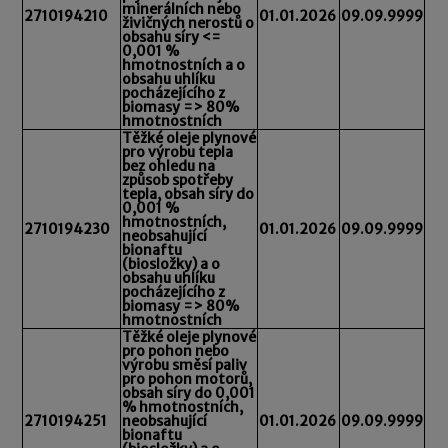
minerálních nebo
2710194210
01.01.2026
09.09.9999
živičných nerostů o
obsahu síry <=
0,001 %
hmotnostních a o
obsahu uhlíku
pocházejícího z
biomasy => 80%
hmotnostních
Těžké oleje plynové
pro výrobu tepla
bez ohledu na
způsob spotřeby
tepla, obsah síry do
0,001 %
hmotnostních,
2710194230
01.01.2026
09.09.9999
neobsahující
bionaftu
(biosložky) a o
obsahu uhlíku
pocházejícího z
biomasy => 80%
hmotnostních
Těžké oleje plynové
pro pohon nebo
výrobu směsí paliv
pro pohon motorů,
obsah síry do 0,001
% hmotnostních,
2710194251
neobsahující
01.01.2026
09.09.9999
bionaftu