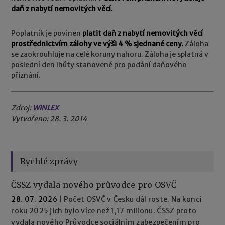
daň z nabytí nemovitých věcí.
Poplatník je povinen
platit daň z nabytí nemovitých věcí
prostřednictvím zálohy ve výši 4 % sjednané ceny.
Záloha
se zaokrouhluje na celé koruny nahoru. Záloha je splatná v
poslední den lhůty stanovené pro podání daňového
přiznání.
Zdroj:
WINLEX
Vytvořeno: 28. 3. 2014
Rychlé zprávy
ČSSZ vydala nového průvodce pro OSVČ
28. 07. 2026
|
Počet OSVČ v Česku dál roste. Na konci
roku 2025 jich bylo více než 1,17 milionu. ČSSZ proto
vydala nového Průvodce sociálním zabezpečením pro