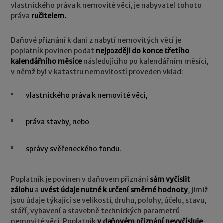
vlastnického práva k nemovité věci, je nabyvatel tohoto
práva
ručitelem.
Daňové přiznání k dani z nabytí nemovitých věcí je
poplatník povinen podat
nejpozději do konce třetího
kalendářního měsíce
následujícího po kalendářním měsíci,
v němž byl v katastru nemovitostí proveden vklad:
vlastnického práva k nemovité věci,
práva stavby, nebo
správy svěřeneckého fondu.
Poplatník je povinen v daňovém přiznání
sám vyčíslit
zálohu
a
uvést údaje nutné k určení směrné hodnoty
, jimiž
jsou údaje týkající se velikosti, druhu, polohy, účelu, stavu,
stáří, vybavení a stavebně technických parametrů
nemovité věci. Poplatník
v daňovém přiznání
nevyčísluje