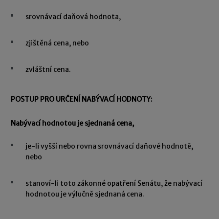
srovnávací daňová hodnota,
zjištěná cena, nebo
zvláštní cena.
POSTUP PRO URČENÍ NABÝVACÍ HODNOTY:
Nabývací hodnotou je sjednaná cena,
je-li vyšší nebo rovna srovnávací daňové hodnotě,
nebo
stanoví-li toto zákonné opatření Senátu, že nabývací
hodnotou je výlučně sjednaná cena.