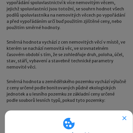
vypořádání spoluvlastnictví k více nemovitým věcem,
jejichž spoluvlastníci jsou totožní, se souhrn hodnot všech
podílů spoluvlastníka na nemovitých věcech po vypořádání
a před vypořádáním určí buď použitím zjištěné ceny, nebo
použitím směrné hodnoty.
Směrná hodnota vychází z cen nemovitých věcí v místě, ve
kterém se nachází nemovitá věc, ve srovnatelném
časovém období s tím, že se zohledňuje druh, poloha, účel,
stav, stáří, vybavení a stavebně technické parametry
nemovité věci.
Směrná hodnota u zemědělského pozemku vychází výlučně
z ceny určené podle bonitovaných půdně ekologických
jednotek a u lesního pozemku ze základní ceny určené
podle souborů lesních typů, pokud tyto pozemky:
nejsou zastavěny,
netvoří funkční celek se stavbou nebo jednotkou,