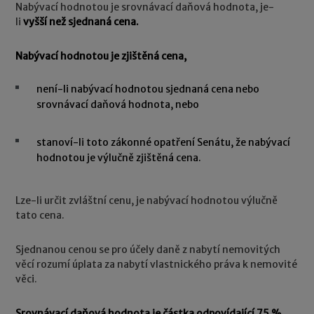
Nabývací hodnotou je srovnávací daňová hodnota, je-
li
vyšší než sjednaná cena.
Nabývací hodnotou je zjištěná cena,
není-li nabývací hodnotou sjednaná cena nebo
srovnávací daňová hodnota, nebo
stanoví-li toto zákonné opatření Senátu, že nabývací
hodnotou je výlučně zjištěná cena.
Lze-li určit zvláštní cenu, je nabývací hodnotou výlučně
tato cena.
Sjednanou cenou se pro účely daně z nabytí nemovitých
věcí rozumí úplata za nabytí vlastnického práva k nemovité
věci.
Srovnávací daňová hodnota je částka odpovídající 75 %