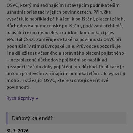
OSVČ, který má začínajícím i stávajícím podnikatelům
usnadnit orientaci v jejich povinnostech. Příručka
vysvětluje například přihlášení k pojištění, placení záloh,
důchodové a nemocenské pojištění, podávání přehledů,
paušální režim nebo elektronickou komunikaci přes
ePortál ČSSZ. Zaměřuje se také na povinnosti OSVČ při
podnikání v rámci Evropské unie. Průvodce upozorňuje
i na důležitost včasného a správného placení pojistného
– nezaplacené důchodové pojištění se například
nezapočítává do doby pojištění pro důchod. Publikace je
určena především začínajícím podnikatelům, ale využít ji
mohou i stávající OSVČ, které si chtějí ověřit své
povinnosti.
Rychlé zprávy ►
Daňový kalendář
31. 7. 2026