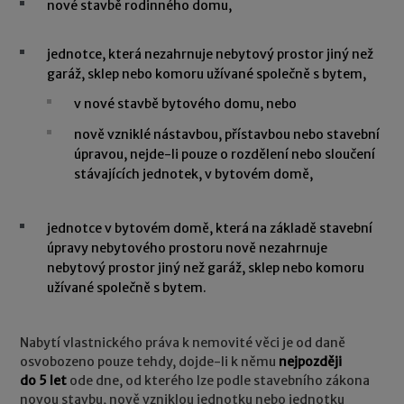
nové stavbě rodinného domu,
jednotce, která nezahrnuje nebytový prostor jiný než
garáž, sklep nebo komoru užívané společně s bytem,
v nové stavbě bytového domu, nebo
nově vzniklé nástavbou, přístavbou nebo stavební
úpravou, nejde-li pouze o rozdělení nebo sloučení
stávajících jednotek, v bytovém domě,
jednotce v bytovém domě, která na základě stavební
úpravy nebytového prostoru nově nezahrnuje
nebytový prostor jiný než garáž, sklep nebo komoru
užívané společně s bytem.
Nabytí vlastnického práva k nemovité věci je od daně
osvobozeno pouze tehdy, dojde-li k němu
nejpozději
do 5 let
ode dne, od kterého lze podle stavebního zákona
novou stavbu, nově vzniklou jednotku nebo jednotku