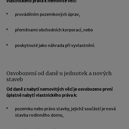
vlastnického práva k nemovité věci:
prováděním pozemkových úprav,
přeměnami obchodních korporací, nebo
poskytnuté jako náhrada při vyvlastnění.
Osvobození od daně u jednotek a nových
staveb
Od daně z nabytí nemovitých věcí je osvobozeno první
úplatné nabytí vlastnického práva k:
pozemku nebo právu stavby, jejichž součástí je nová
stavba rodinného domu,