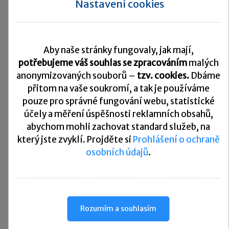
Nastavení cookies
nejsou územním plánem nebo regulačním plánem
předpokládány k jinému využití a
Aby naše stránky fungovaly, jak mají,
nejsou na základě vydaného rozhodnutí nebo souhlasu
potřebujeme váš souhlas se zpracováním
malých
podle stavebního zákona určeny k zastavění.
anonymizovaných souborů –
tzv. cookies.
Dbáme
přitom na vaše soukromí, a tak je
používáme
pouze pro správné fungování webu, statistické
Směrná hodnota se určuje u:
účely a měření úspěšnosti reklamních obsahů,
abychom mohli zachovat standard služeb, na
pozemku, jehož součástí je stavba rodinného domu,
který jste zvyklí. Projděte si
Prohlášení o ochraně
stavba pro rodinnou rekreaci nebo stavba garáže, a u
pozemku tvořícího s těmito stavbami funkční celek,
osobních údajů
.
stavby rodinného domu, stavby pro rodinnou rekreaci
nebo stavby garáže, nejsou-li tyto stavby součástí
pozemku ani práva stavby, a u pozemku tvořícího
Rozumím a souhlasím
s těmito stavbami funkční celek,