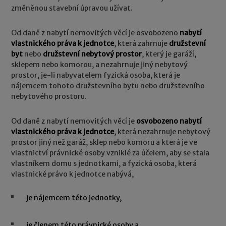
změněnou stavební úpravou užívat.
Od daně z nabytí nemovitých věcí je osvobozeno
nabytí
vlastnického práva k jednotce
, která zahrnuje
družstevní
byt
nebo
družstevní nebytový prostor
, který je garáží,
sklepem nebo komorou, a nezahrnuje jiný nebytový
prostor, je-li nabyvatelem fyzická osoba, která je
nájemcem tohoto družstevního bytu nebo družstevního
nebytového prostoru.
Od daně z nabytí nemovitých věcí je
osvobozeno nabytí
vlastnického práva k jednotce
, která nezahrnuje nebytový
prostor jiný než garáž, sklep nebo komoru a která je ve
vlastnictví právnické osoby vzniklé za účelem, aby se stala
vlastníkem domu s jednotkami, a fyzická osoba, která
vlastnické právo k jednotce nabývá,
je nájemcem této jednotky,
je členem této právnické osoby a