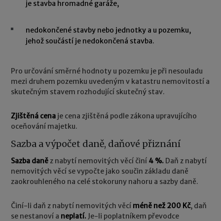
je stavba hromadné garáže,
nedokončené stavby nebo jednotky a u pozemku,
jehož součástí je nedokončená stavba.
Pro určování směrné hodnoty u pozemku je při nesouladu
mezi druhem pozemku uvedeným v katastru nemovitostí a
skutečným stavem rozhodující skutečný stav.
Zjištěná cena
je cena zjištěná podle zákona upravujícího
oceňování majetku.
Sazba a výpočet daně, daňové přiznání
Sazba daně
z nabytí nemovitých věcí činí
4 %.
Daň z nabytí
nemovitých věcí se vypočte jako součin základu daně
zaokrouhleného na celé stokoruny nahoru a sazby daně.
Činí-li daň z nabytí nemovitých věcí
méně než 200 Kč
, daň
se nestanoví a
neplatí.
Je-li poplatníkem převodce