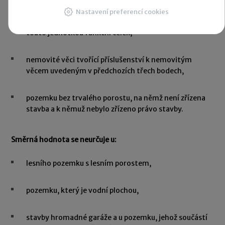
jednotky, která nezahrnuje nebytový prostor jiný než
Nastavení preferencí cookies
garáž, sklep nebo komoru, a u pozemku tvořícího s
touto jednotkou funkční celek,
nemovité věci tvořící příslušenství k nemovitým
věcem uvedeným v předchozích třech bodech,
pozemku bez trvalého porostu, na němž není zřízena
stavba a k němuž nebylo zřízeno právo stavby.
Směrná hodnota se neurčuje u:
lesního pozemku s lesním porostem,
pozemku, který je vodní plochou,
stavby hromadné garáže a u pozemku, jehož součástí