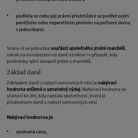
podílela se nebo její právní předchůdce se podílel svým
peněžním nebo nepeněžním plněním na pořízení domu
s jednotkami.
Stane-li se jednotka
součástí společného jmění manželů
,
nárok na osvobození od daně vznikne i v případě, kdy
podmínky splní alespoň jeden z manželů.
Základ daně
Základem daně z nabytí nemovitých věcí je
nabývací
hodnota snížená o uznatelný výdaj.
Nabývací hodnota se
stanoví ke dni, kdy nastala skutečnost, která je
předmětem daně z nabytí nemovitých věcí.
Nabývací hodnotou je:
sjednaná cena,