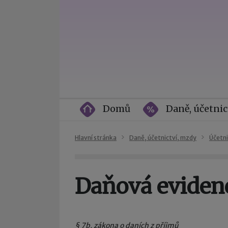
Domů
Daně, účetnic
Hlavní stránka
Daně, účetnictví, mzdy
Účetni
Daňová eviden
§ 7b, zákona o daních z příjmů