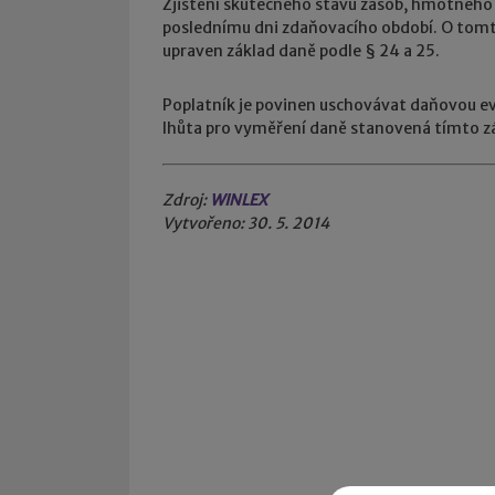
Zjištění skutečného stavu zásob, hmotného 
poslednímu dni zdaňovacího období. O tomto 
upraven základ daně podle § 24 a 25.
Poplatník je povinen uschovávat daňovou ev
lhůta pro vyměření daně stanovená tímto 
Zdroj:
WINLEX
Vytvořeno: 30. 5. 2014