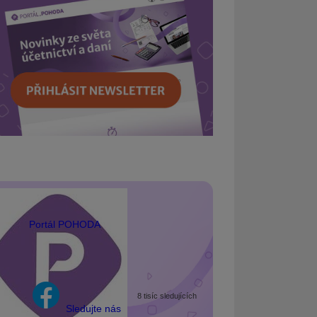
Portál POHODA
8 tisíc sledujících
Sledujte nás