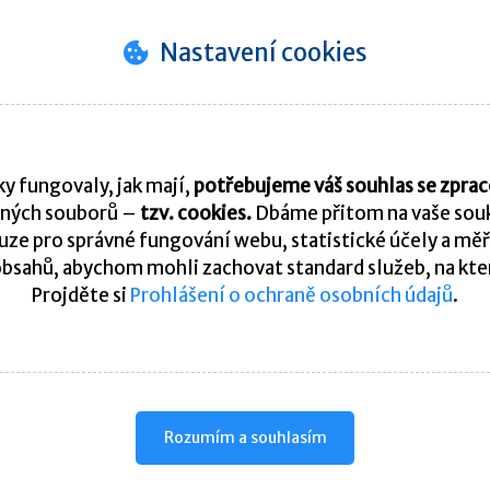
syst
202
Nastavení cookies
31. 
Odvo
saz
10. 
Spl
y fungovaly, jak mají,
potřebujeme váš souhlas se zpr
ných souborů –
tzv. cookies.
Dbáme přitom na vaše souk
Pře
ze pro správné fungování webu, statistické účely a měř
bsahů, abychom mohli zachovat standard služeb, na který
Projděte si
Prohlášení o ochraně osobních údajů
.
K
Rozumím a souhlasím