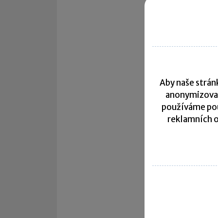
Aby naše stránk
anonymizova
používáme pou
reklamních o