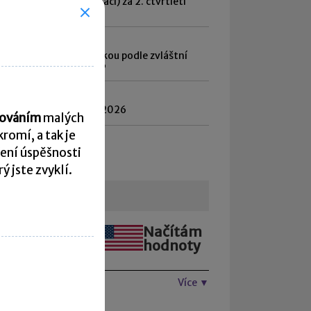
ém platebních informací) za 2. čtvrtletí
6
7. 2026
d daně vybírané srážkou podle zvláštní
by daně za červen 2026
8. 2026
atnost daně za červen 2026
acováním
malých
romí, a tak je
hled všech termínů ►
ení úspěšnosti
 jste zvyklí.
urzovní lístek
Načítám
Načítám
hodnoty
hodnoty
Více ▼