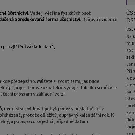
ČS
ché účetnictví
. Vede ji většina fyzických osob
dušená a zredukovaná forma účetnictví
. Daňová evidence
OS
28.
Na k
mil
 pro zjištění základu daně,
soc
začí
usna
Přír
k po
kde předepsáno. Můžete si zvolit sami, jak bude
a n
telné příjmy a daňově uznatelné výdaje. Tabulku si můžete
pau
 účetní program v základní verzi.
přes
pov
hů, nemusí se evidovat pohyb peněz v pokladně ani v
Evro
eházeně, protože důležitý je správný kalendářní rok. K
důl
elný, a popis, o co se jedná, případně datum.
poj
se n