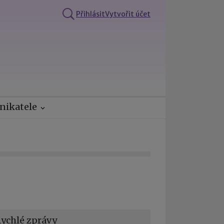
Přihlásit
Vytvořit účet
nikatele
ychlé zprávy