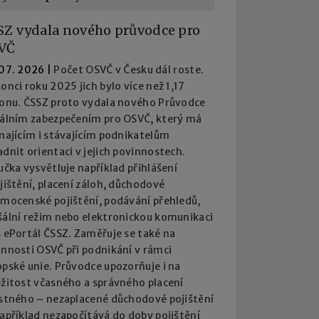
SZ vydala nového průvodce pro
VČ
 07. 2026
|
Počet OSVČ v Česku dál roste.
onci roku 2025 jich bylo více než 1,17
ionu. ČSSZ proto vydala nového Průvodce
iálním zabezpečením pro OSVČ, který má
najícím i stávajícím podnikatelům
dnit orientaci v jejich povinnostech.
učka vysvětluje například přihlášení
jištění, placení záloh, důchodové
emocenské pojištění, podávání přehledů,
šální režim nebo elektronickou komunikaci
 ePortál ČSSZ. Zaměřuje se také na
innosti OSVČ při podnikání v rámci
pské unie. Průvodce upozorňuje i na
ežitost včasného a správného placení
istného – nezaplacené důchodové pojištění
apříklad nezapočítává do doby pojištění