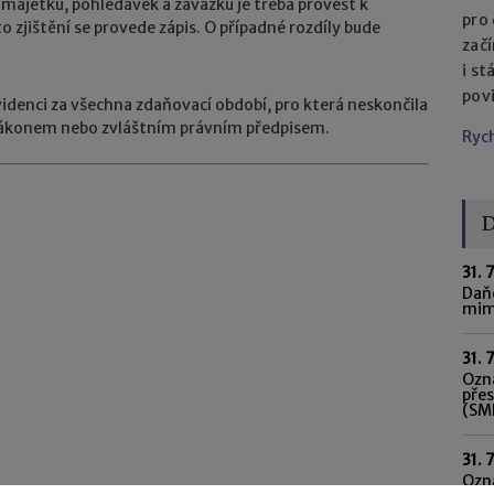
majetku, pohledávek a závazků je třeba provést k
pro
zjištění se provede zápis. O případné rozdíly bude
začí
i st
pov
idenci za všechna zdaňovací období, pro která neskončila
zákonem nebo zvláštním právním předpisem.
Ryc
D
31. 
Daňo
mim
31. 
Ozná
pře
(SME
31. 
Ozn