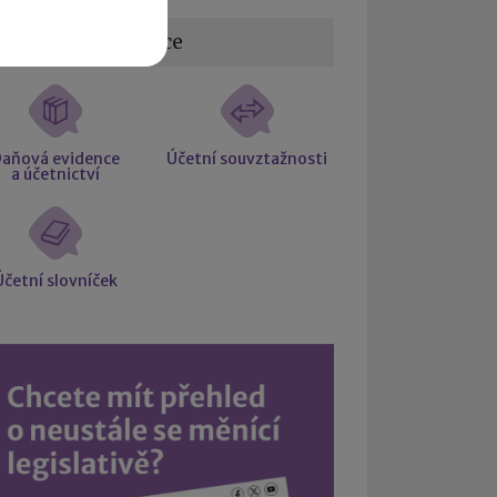
žitečné informace
aňová evidence
Účetní souvztažnosti
a účetnictví
Účetní slovníček