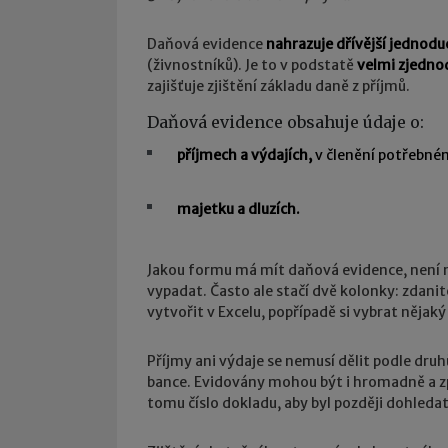
Daňová evidence
nahrazuje dřívější jednodu
(živnostníků). Je to v podstatě
velmi zjedno
zajišťuje zjištění základu daně z příjmů.
Daňová evidence obsahuje údaje o:
příjmech a výdajích,
v členění potřebném
majetku a dluzích.
Jakou formu má mít daňová evidence, není ni
vypadat. Často ale stačí dvě kolonky: zdani
vytvořit v Excelu, popřípadě si vybrat nějaký
Příjmy ani výdaje se nemusí dělit podle dru
bance. Evidovány mohou být i hromadně a zpř
tomu číslo dokladu, aby byl později dohledat