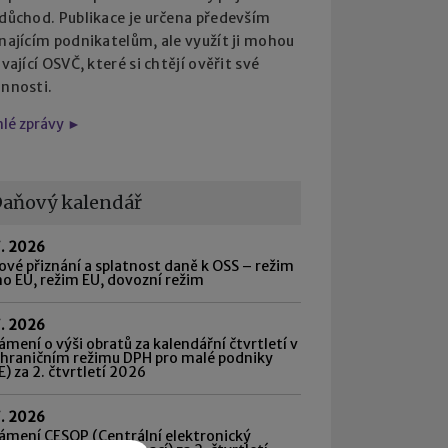
 důchod. Publikace je určena především
najícím podnikatelům, ale využít ji mohou
ávající OSVČ, které si chtějí ověřit své
innosti.
hlé zprávy ►
aňový kalendář
7. 2026
vé přiznání a splatnost daně k OSS – režim
o EU, režim EU, dovozní režim
7. 2026
mení o výši obratů za kalendářní čtvrtletí v
shraničním režimu DPH pro malé podniky
) za 2. čtvrtletí 2026
7. 2026
ámení CESOP (Centrální elektronický