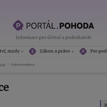
Informace pro účetní a podnikatele
tví, mzdy
Zákon a právo
Pro pod
ctví
Daňová evidence
ce
R