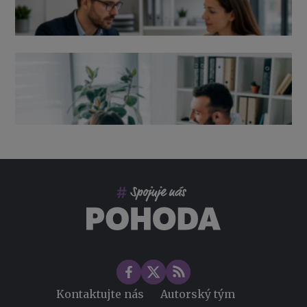
Výpověď ze zdravotních důvodů 2026 – průvodce pro
zaměstnavatele
Co pohlídat při přebírání účetnictví
Změny ve zdravotním pojištění v roce 2026
Kontaktujte nás
Autorský tým