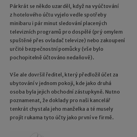
Párkrát se někdo uzarděl, když na vyúčtování
z hotelového účtu vyjelo vedle spotřeby
minibaru i pár minut sledování placených
televizních programů pro dospělé (prý omylem
spuštěné přes ovladač televize) nebo zakoupení
určité bezpečnostní pomůcky (vše bylo
pochopitelně účtováno nedaňově).
Vše ale dovršil ředitel, který předložil účet za
ubytování v jednom pokoji, kde jako druhá
osoba byla jejich obchodní zástupkyně. Nutno
poznamenat, že doklady pro naši kancelář
tenkrát chystala jeho manželka a té musely
projít rukama tyto účty jako první ve firmě.