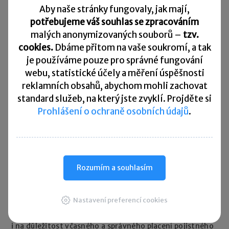
Aby naše stránky fungovaly, jak mají,
potřebujeme váš souhlas se zpracováním
malých anonymizovaných souborů –
tzv.
cookies.
Dbáme přitom na vaše soukromí, a tak
je
používáme pouze pro správné fungování
Rychlé zprávy
webu, statistické účely a měření úspěšnosti
reklamních obsahů, abychom mohli zachovat
ČSSZ vydala nového průvodce pro OSVČ
standard služeb, na který jste zvyklí. Projděte si
28. 07. 2026
|
Počet OSVČ v Česku dál roste. Na konci
Prohlášení o ochraně osobních údajů
.
roku 2025 jich bylo více než 1,17 milionu. ČSSZ proto
vydala nového Průvodce sociálním zabezpečením pro
OSVČ, který má začínajícím i stávajícím podnikatelům
usnadnit orientaci v jejich povinnostech. Příručka
vysvětluje například přihlášení k pojištění, placení záloh,
Rozumím a souhlasím
důchodové a nemocenské pojištění, podávání přehledů,
paušální režim nebo elektronickou komunikaci přes
Nastavení preferencí cookies
ePortál ČSSZ. Zaměřuje se také na povinnosti OSVČ při
podnikání v rámci Evropské unie. Průvodce upozorňuje
i na důležitost včasného a správného placení pojistného