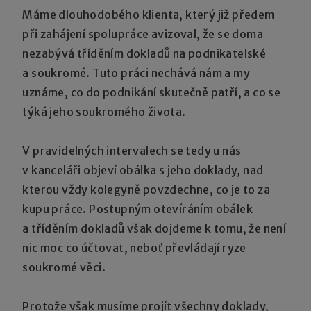
Máme dlouhodobého klienta, který již předem
při zahájení spolupráce avizoval, že se doma
nezabývá tříděním dokladů na podnikatelské
a soukromé. Tuto práci nechává nám a my
uznáme, co do podnikání skutečně patří, a co se
týká jeho soukromého života.
V pravidelných intervalech se tedy u nás
v kanceláři objeví obálka s jeho doklady, nad
kterou vždy kolegyně povzdechne, co je to za
kupu práce. Postupným otevíráním obálek
a tříděním dokladů však dojdeme k tomu, že není
nic moc co účtovat, neboť převládají ryze
soukromé věci.
Protože však musíme projít všechny doklady,