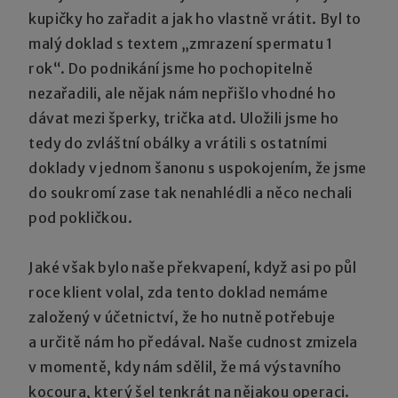
kupičky ho zařadit a jak ho vlastně vrátit. Byl to
malý doklad s textem „zmrazení spermatu 1
rok“. Do podnikání jsme ho pochopitelně
nezařadili, ale nějak nám nepřišlo vhodné ho
dávat mezi šperky, trička atd. Uložili jsme ho
tedy do zvláštní obálky a vrátili s ostatními
doklady v jednom šanonu s uspokojením, že jsme
do soukromí zase tak nenahlédli a něco nechali
pod pokličkou.
Jaké však bylo naše překvapení, když asi po půl
roce klient volal, zda tento doklad nemáme
založený v účetnictví, že ho nutně potřebuje
a určitě nám ho předával. Naše cudnost zmizela
v momentě, kdy nám sdělil, že má výstavního
kocoura, který šel tenkrát na nějakou operaci.