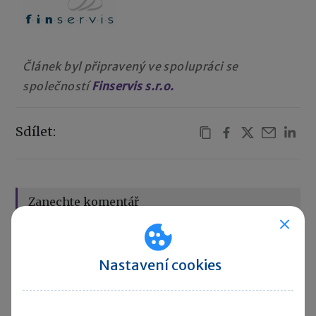
Článek byl připravený ve spolupráci se
společností
Finservis s.r.o.
Sdílet:
Zanechte komentář
Diskuse neslouží jako právní, daňová či účetní poradna. Je
vyhrazena pro vzájemnou komunikaci čtenářů.
Nastavení cookies
Pro přidání komentáře se
přihlaste
.