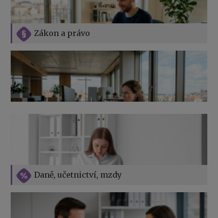
Zákon a právo
Jak na podnikání při rodičovské dovolené
Přehledy pro OSSZ a zdravotní pojišťovny – jak na ně
v roce 2026
Vše o překážkách v práci na straně zaměstnavatele
Daně, učetnictví, mzdy