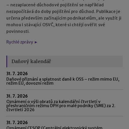
– nezaplacené důchodové pojištění se například
nezapočítává do doby pojištění pro důchod. Publikace je
určena především začínajícím podnikatelům, ale využít ji
mohou i stávající OSVČ, které si chtějí ověřit své
povinnosti.
Rychlé zprávy ►
Daňový kalendář
31. 7. 2026
Daňové přiznání a splatnost daně k OSS – režim mimo EU,
režim EU, dovozní režim
31. 7. 2026
Oznámení o výši obratů za kalendářní čtvrtletí v
přeshraničním režimu DPH pro malé podniky (SME) za 2.
čtvrtletí 2026
31. 7. 2026
Oznámení CESOP (Centrální elektronický systém