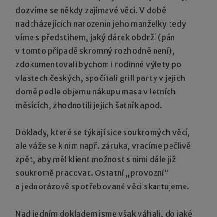
dozvíme se někdy zajímavé věci. V době
nadcházejících narozenin jeho manželky tedy
víme s předstihem, jaký dárek obdrží (pán
v tomto případě skromný rozhodně není),
zdokumentovali bychom i rodinné výlety po
vlastech českých, spočítali grill party v jejich
domě podle objemu nákupu masa v letních
měsících, zhodnotili jejich šatník apod.
Doklady, které se týkají sice soukromých věcí,
ale váže se k nim např. záruka, vracíme pečlivě
zpět, aby měl klient možnost s nimi dále již
soukromě pracovat. Ostatní „provozní“
a jednorázově spotřebované věci skartujeme.
Nad jedním dokladem jsme však váhali, do jaké