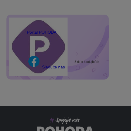
Portál POHODA
8 tisíc sledujících
Sledujte nás