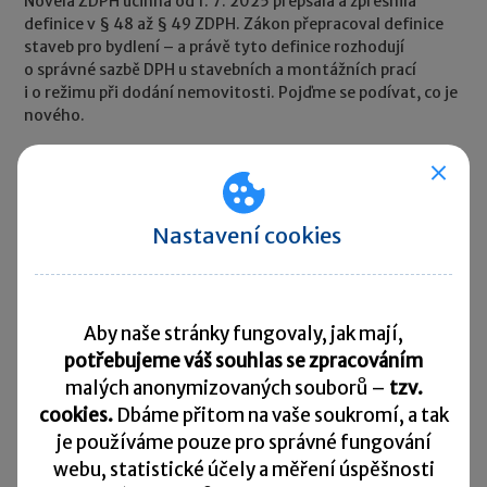
Novela ZDPH účinná od 1. 7. 2025 přepsala a zpřesnila
definice v § 48 až § 49 ZDPH. Zákon přepracoval definice
staveb pro bydlení – a právě tyto definice rozhodují
o správné sazbě DPH u stavebních a montážních prací
i o režimu při dodání nemovitosti. Pojďme se podívat, co je
nového.
Nastavení cookies
Aby naše stránky fungovaly, jak mají,
potřebujeme váš souhlas se zpracováním
malých anonymizovaných souborů –
tzv.
cookies.
Dbáme přitom na vaše soukromí, a tak
je
používáme pouze pro správné fungování
webu, statistické účely a měření úspěšnosti