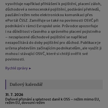
vysvětluje například přihlášení k pojištění, placení záloh,
důchodové a nemocenské pojištění, podávání přehledů,
paušální režim nebo elektronickou komunikaci přes
ePortál ČSSZ. Zaměřuje se také na povinnosti OSVČ při
podnikání v rámci Evropské unie. Průvodce upozorňuje
i na důležitost včasného a správného placení pojistného
– nezaplacené důchodové pojištění se například
nezapočítává do doby pojištění pro důchod. Publikace je
určena především začínajícím podnikatelům, ale využít ji
mohou i stávající OSVČ, které si chtějí ověřit své
povinnosti.
Rychlé zprávy ►
Daňový kalendář
31. 7. 2026
Daňové přiznání a splatnost daně k OSS – režim mimo EU,
režim EU, dovozní režim