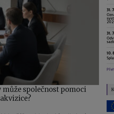
31. 
Ozn
syst
202
31. 
Odvo
saz
10. 
Spl
Pře
dy může společnost pomoci
K
 akvizice?