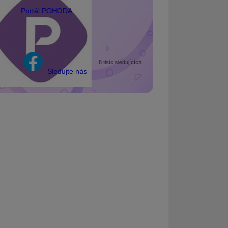
Portál POHODA
8 tisíc sledujících
Sledujte nás