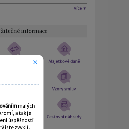
Více ▼
žitečné informace
tní souvztažnosti
Majetkové daně
Účetní slovníček
Vzory smluv
acováním
malých
romí, a tak je
počet čisté mzdy
Cestovní náhrady
ení úspěšnosti
 jste zvyklí.