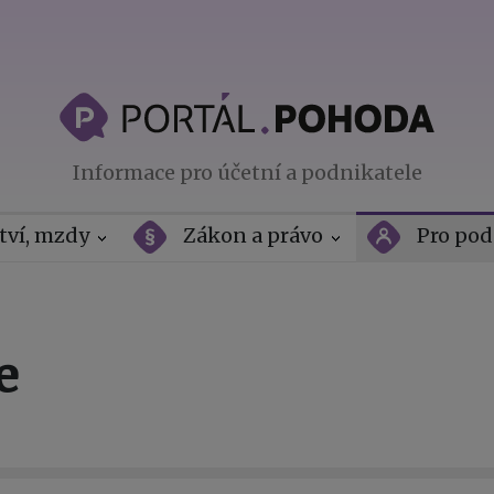
Informace pro účetní a podnikatele
tví, mzdy
Zákon a právo
Pro pod
e