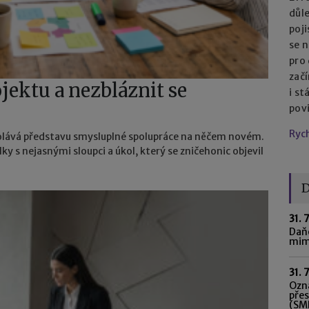
důl
poj
se n
pro
začí
jektu a nezbláznit se
i st
pov
Ryc
yvolává představu smysluplné spolupráce na něčem novém.
lky s nejasnými sloupci a úkol, který se zničehonic objevil
D
31. 
Daňo
mim
31. 
Ozná
pře
(SME