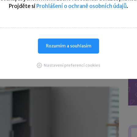
Projděte si
Prohlášení o ochraně osobních údajů
.
o nákladů?
Rozumím a souhlasím
Nastavení preferencí cookies
ělečným (OSVČ) pomoci si ujasnit, jaké náklady mohou