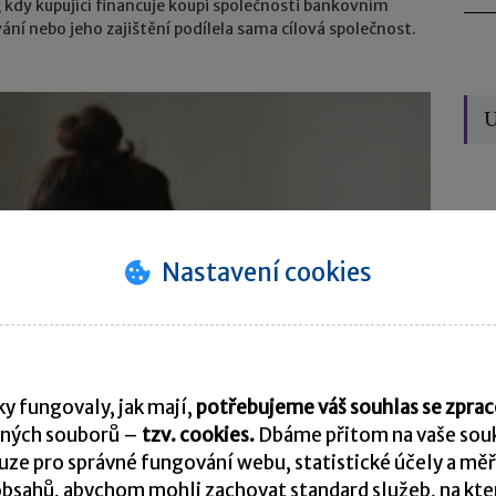
i, kdy kupující financuje koupi společnosti bankovním
ní nebo jeho zajištění podílela sama cílová společnost.
U
Úče
Nastavení cookies
y fungovaly, jak mají,
potřebujeme váš souhlas se zpr
ných souborů –
tzv. cookies.
Dbáme přitom na vaše souk
Vý
ze pro správné fungování webu, statistické účely a měř
bsahů, abychom mohli zachovat standard služeb, na který