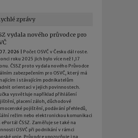
ychlé zprávy
SZ vydala nového průvodce pro
VČ
 07. 2026
|
Počet OSVČ v Česku dál roste.
onci roku 2025 jich bylo více než 1,17
ionu. ČSSZ proto vydala nového Průvodce
iálním zabezpečením pro OSVČ, který má
najícím i stávajícím podnikatelům
dnit orientaci v jejich povinnostech.
učka vysvětluje například přihlášení
jištění, placení záloh, důchodové
emocenské pojištění, podávání přehledů,
šální režim nebo elektronickou komunikaci
 ePortál ČSSZ. Zaměřuje se také na
innosti OSVČ při podnikání v rámci
pské unie. Průvodce upozorňuje i na