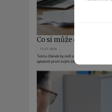
Co si může dát OSVČ d
13. 07. 2026
Tento článek by měl osobám samostatně výd
uplatnit proti svým zdanitelným příjmům.