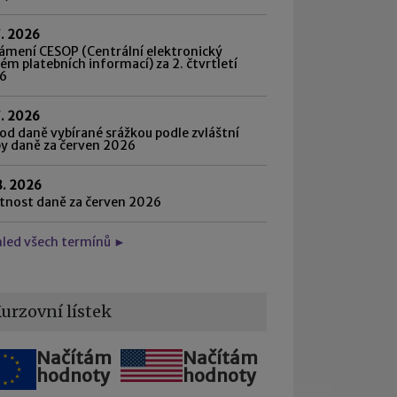
7. 2026
ámení CESOP (Centrální elektronický
ém platebních informací) za 2. čtvrtletí
6
7. 2026
d daně vybírané srážkou podle zvláštní
by daně za červen 2026
8. 2026
atnost daně za červen 2026
hled všech termínů ►
urzovní lístek
Načítám
Načítám
hodnoty
hodnoty