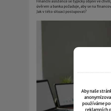
Finanční asistence se typicky objeví ve chvíl
úvěrem a banka požaduje, aby se na financová
Jak v této situaci postupovat?
Aby naše stránk
anonymizova
používáme pou
reklamních o