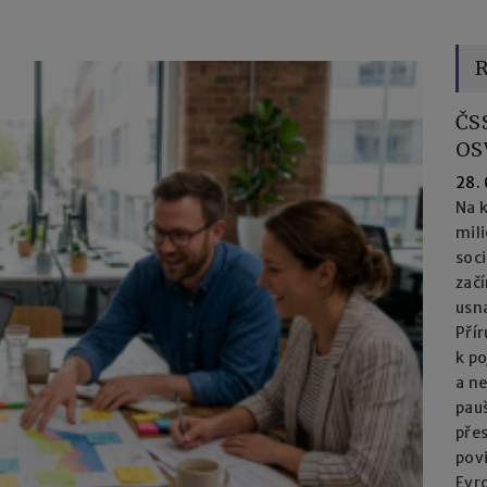
R
ČS
OS
28.
Na k
mil
soc
začí
usna
Přír
k po
a n
pau
přes
pov
Evro