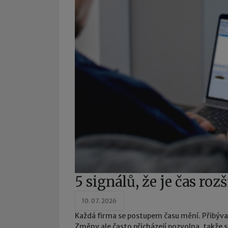
5 signálů, že je čas roz
10. 07. 2026
Každá firma se postupem času mění. Přibývaj
Změny ale často přicházejí pozvolna, takže 