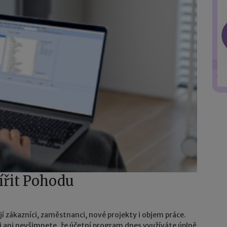
šířit Pohodu
í zákazníci, zaměstnanci, nové projekty i objem práce.
si ani nevšimnete, že účetní program dnes využíváte úplně