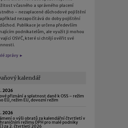
ežitost včasného a správného placení
istného – nezaplacené důchodové pojištění
apříklad nezapočítává do doby pojištění
 důchod. Publikace je určena především
najícím podnikatelům, ale využít ji mohou
ávající OSVČ, které si chtějí ověřit své
innosti.
hlé zprávy ►
aňový kalendář
7. 2026
vé přiznání a splatnost daně k OSS – režim
o EU, režim EU, dovozní režim
7. 2026
mení o výši obratů za kalendářní čtvrtletí v
shraničním režimu DPH pro malé podniky
) za 2. čtvrtletí 2026