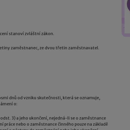
acení stanoví zvláštní zákon.
řetiny zaměstnanec, ze dvou třetin zaměstnavatel.
smi dnů od vzniku skutečnosti, která se oznamuje,
námení o:
dst. 3) a jeho ukončení, nejedná-li se o zaměstnance
ní práce nebo o zaměstnance činného pouze na základě