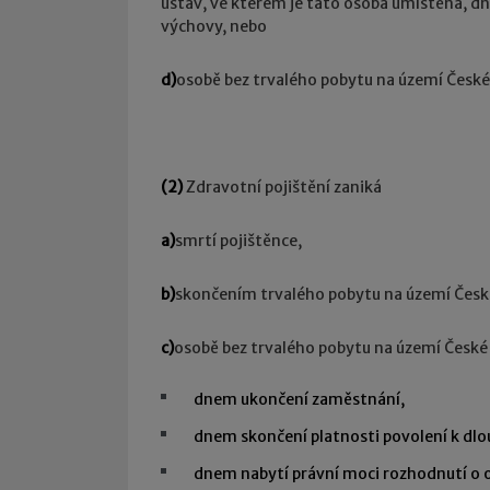
ústav, ve kterém je tato osoba umístěna, d
výchovy, nebo
d)
osobě bez trvalého pobytu na území Česk
(2)
Zdravotní pojištění zaniká
a)
smrtí pojištěnce,
b)
skončením trvalého pobytu na území České
c)
osobě bez trvalého pobytu na území České 
dnem ukončení zaměstnání,
dnem skončení platnosti povolení k d
dnem nabytí právní moci rozhodnutí o o