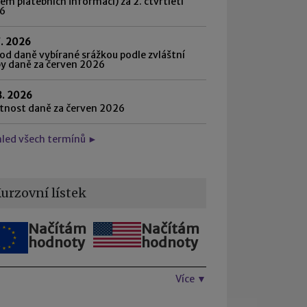
ém platebních informací) za 2. čtvrtletí
6
7. 2026
d daně vybírané srážkou podle zvláštní
by daně za červen 2026
8. 2026
atnost daně za červen 2026
hled všech termínů ►
urzovní lístek
Načítám
Načítám
hodnoty
hodnoty
Více ▼