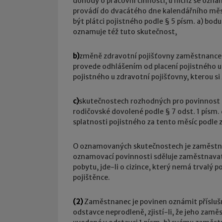
dohody o pracovní činnosti, u nichž se ozn
provádí do dvacátého dne kalendářního měsíc
být plátci pojistného podle § 5 písm. a) bodu 
oznamuje též tuto skutečnost,
b)
změně zdravotní pojišťovny zaměstnancem
provede odhlášením od placení pojistného u 
pojistného u zdravotní pojišťovny, kterou si
c)
skutečnostech rozhodných pro povinnost s
rodičovské dovolené podle § 7 odst. 1 písm. d
splatnosti pojistného za tento měsíc podle 
O oznamovaných skutečnostech je zaměstnav
oznamovací povinnosti sděluje zaměstnavate
pobytu, jde-li o cizince, který nemá trvalý p
pojištěnce.
(2)
Zaměstnanec je povinen oznámit příslušn
odstavce neprodleně, zjistí-li, že jeho zam