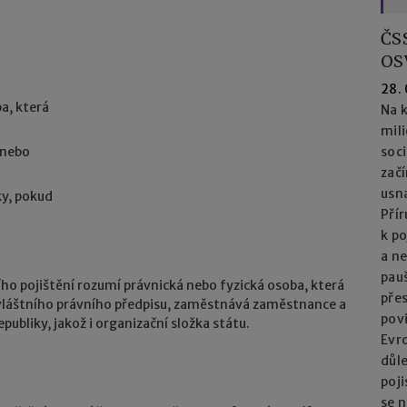
ČS
OS
28.
a, která
Na k
mil
 nebo
soc
začí
usna
ky, pokud
Přír
k po
a n
pau
o pojištění rozumí právnická nebo fyzická osoba, která
přes
 zvláštního právního předpisu, zaměstnává zaměstnance a
pov
publiky, jakož i organizační složka státu.
Evro
důl
poj
se n