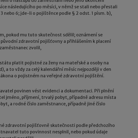
ámení o nástupu do zaměstnání nebo jeho ukončení
e následujícího po měsíci, v němž se stali nebo přestali
3 nebo 6; jde-li o pojištěnce podle § 2 odst. 1 písm. b),
, pokud mu tuto skutečnost sdělil; oznámení se
původní zdravotní pojišťovny a přihlášením k placení
 zaměstnanec zvolil,
tátu platit pojistné za ženy na mateřské a osoby na
), a to vždy za celý kalendářní měsíc nejpozději v den
zákona o pojistném na veřejné zdravotní pojištění.
atel povinen vést evidenci a dokumentaci. Při plnění
l jméno, příjmení, trvalý pobyt, případně adresu místa
obyt, a rodné číslo zaměstnance, případně jiné číslo
é zdravotní pojišťovně skutečnosti podle předchozího
ěstnavatel tuto povinnost nesplnil, nebo pokud údaje