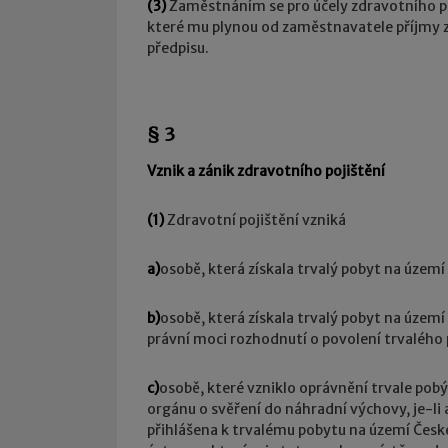
(3)
Zaměstnáním se pro účely zdravotního poj
které mu plynou od zaměstnavatele příjmy z
předpisu.
§ 3
Vznik a zánik zdravotního pojištění
(1)
Zdravotní pojištění vzniká
a)
osobě, která získala trvalý pobyt na územ
b)
osobě, která získala trvalý pobyt na územ
právní moci rozhodnutí o povolení trvalého
c)
osobě, které vzniklo oprávnění trvale pob
orgánu o svěření do náhradní výchovy, je-li 
přihlášena k trvalému pobytu na území České