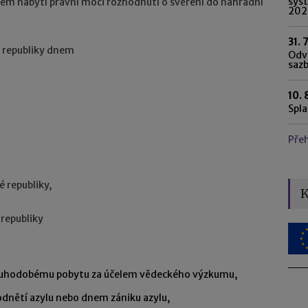
syst
nem nabytí právní moci rozhodnutí o svěření do náhradní
202
31. 
é republiky dnem
Odvo
saz
10. 
Spl
Pře
 republiky,
K
republiky
louhodobému pobytu za účelem vědeckého výzkumu,
dnětí azylu nebo dnem zániku azylu,