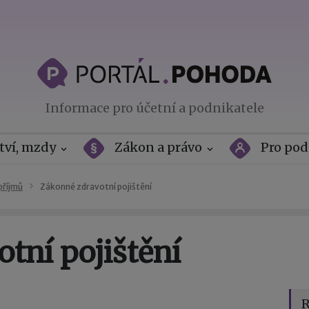
Informace pro účetní a podnikatele
tví, mzdy
Zákon a právo
Pro pod
příjmů
Zákonné zdravotní pojištění
tní pojištění
R