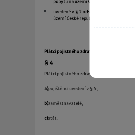
pobytu na území České republiky, nastal
uvedené v § 2 odst. 1 písm. b) bodě 11
území České republiky nebo dnem dosažen
Plátci pojistného zdravotního pojištění
§ 4
Plátci pojistného zdravotního pojištění (dále
a)
pojištěnci uvedení v § 5,
b)
zaměstnavatelé,
c)
stát.