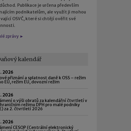
 důchod. Publikace je určena především
najícím podnikatelům, ale využít ji mohou
ávající OSVČ, které si chtějí ověřit své
innosti.
hlé zprávy ►
aňový kalendář
7. 2026
vé přiznání a splatnost daně k OSS – režim
o EU, režim EU, dovozní režim
7. 2026
mení o výši obratů za kalendářní čtvrtletí v
shraničním režimu DPH pro malé podniky
) za 2. čtvrtletí 2026
7. 2026
ámení CESOP (Centrální elektronický