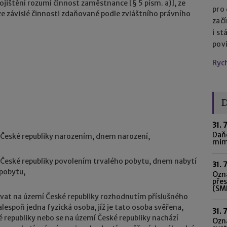
ištění rozumí činnost zaměstnance [§ 5 písm. a)], ze
pro
e závislé činnosti zdaňované podle zvláštního právního
začí
i st
pov
Ryc
D
31. 
Daňo
í České republiky narozením, dnem narození,
mim
í České republiky povolením trvalého pobytu, dnem nabytí
31. 
 pobytu,
Ozná
pře
(SME
ývat na území České republiky rozhodnutím příslušného
alespoň jedna fyzická osoba, jíž je tato osoba svěřena,
31. 
 republiky nebo se na území České republiky nachází
Ozn