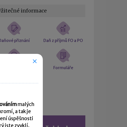
žitečné informace
Daňové přiznání
Daň z příjmů FO a PO
ciální a zdravotní
Formuláře
pojištění
Kalendář
acováním
malých
romí, a tak je
ení úspěšnosti
 jste zvyklí.