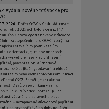
SZ vydala nového průvodce pro
VČ
 07. 2026
|
Počet OSVČ v Česku dál roste.
onci roku 2025 jich bylo více než 1,17
ionu. ČSSZ proto vydala nového Průvodce
iálním zabezpečením pro OSVČ, který má
najícím i stávajícím podnikatelům
dnit orientaci v jejich povinnostech.
učka vysvětluje například přihlášení
jištění, placení záloh, důchodové
emocenské pojištění, podávání přehledů,
šální režim nebo elektronickou komunikaci
 ePortál ČSSZ. Zaměřuje se také na
innosti OSVČ při podnikání v rámci
pské unie. Průvodce upozorňuje i na
ežitost včasného a správného placení
istného – nezaplacené důchodové pojištění
apříklad nezapočítává do doby pojištění