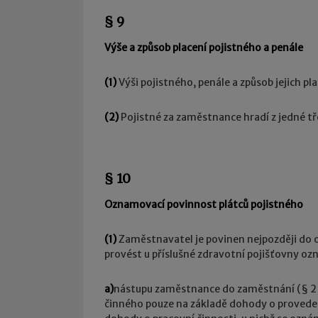
§ 9
Výše a způsob placení pojistného a penále
(1)
Výši pojistného, penále a způsob jejich pl
(2)
Pojistné za zaměstnance hradí z jedné t
§ 10
Oznamovací povinnost plátců pojistného
(1)
Zaměstnavatel je povinen nejpozději do o
provést u příslušné zdravotní pojišťovny oz
a)
nástupu zaměstnance do zaměstnání (§ 2 o
činného pouze na základě dohody o provede