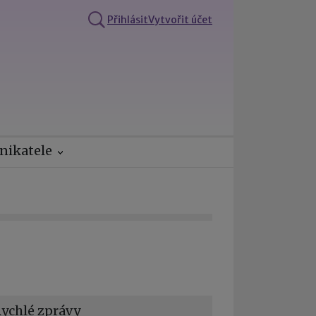
Přihlásit
Vytvořit účet
nikatele
ychlé zprávy