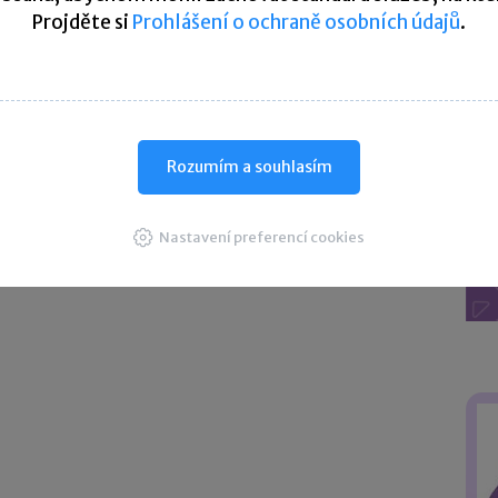
a-li tato skutečnost později, nebo
Projděte si
Prohlášení o ochraně osobních údajů
.
 skončením platnosti povolení k dlouhodobému pobytu na
í zletilosti, nastala-li tato skutečnost dříve.
Rozumím a souhlasím
Nastavení preferencí cookies
 jen “plátci pojistného”) jsou: