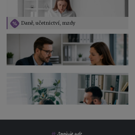
Vše o překážkách v práci na straně zaměstnavatele
Daně, učetnictví, mzdy
Výpověď ze zdravotních důvodů 2026 – průvodce pro
zaměstnavatele
Co pohlídat při přebírání účetnictví