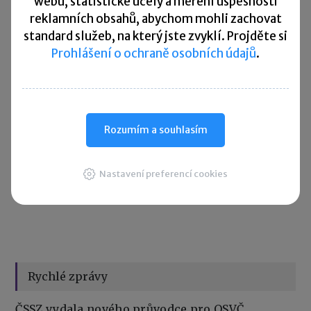
Sdílet:
webu, statistické účely a měření úspěšnosti
reklamních obsahů, abychom mohli zachovat
standard služeb, na který jste zvyklí. Projděte si
Prohlášení o ochraně osobních údajů
.
Zanechte komentář
Diskuse neslouží jako právní, daňová či účetní poradna. Je
vyhrazena pro vzájemnou komunikaci čtenářů.
Rozumím a souhlasím
Pro přidání komentáře se
přihlaste
.
Nastavení preferencí cookies
Rychlé zprávy
ČSSZ vydala nového průvodce pro OSVČ