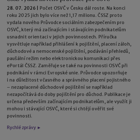
28. 07. 2026
|
Počet OSVČ v Česku dál roste. Na konci
roku 2025 jich bylo více než 1,17 milionu. ČSSZ proto
vydala nového Průvodce sociálním zabezpečením pro
OSVČ, který má začínajícím i stávajícím podnikatelům
usnadnit orientaci v jejich povinnostech. Příručka
vysvětluje například přihlášení k pojištění, placení záloh,
důchodové a nemocenské pojištění, podávání přehledů,
paušální režim nebo elektronickou komunikaci přes
ePortál ČSSZ. Zaměřuje se také na povinnosti OSVČ při
podnikání v rámci Evropské unie. Průvodce upozorňuje
i na důležitost včasného a správného placení pojistného
– nezaplacené důchodové pojištění se například
nezapočítává do doby pojištění pro důchod. Publikace je
určena především začínajícím podnikatelům, ale využít ji
mohou i stávající OSVČ, které si chtějí ověřit své
povinnosti.
Rychlé zprávy ►