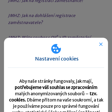
JMHZ: Jak na registraci zaměstnance?
JMHZ: Jak na dohlášení registrace
zaměstnavatele?
JMHZ: Máte soubor s OIČ a ID zaměstnání
z ePortálu ČSSZ?
Nastavení cookies
JMHZ: Jaké údaje o zaměstnancích je dobré
začít doplňovat už teď?
Aby naše stránky fungovaly, jak mají,
ELDP
JMHZ
JMHZ seriál
legislativa práce
potřebujeme váš souhlas se zpracováním
malých anonymizovaných souborů –
tzv.
měsíční hlášení
PAMICA
POHODA
cookies.
Dbáme přitom na vaše soukromí, a tak
je
používáme pouze pro správné fungování