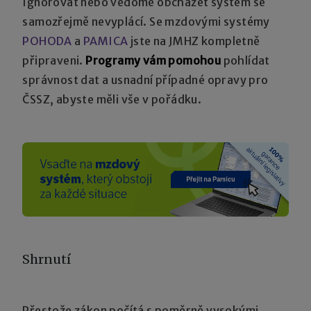
Ignorovat nebo vědomě obcházet systém se
samozřejmě nevyplácí. Se mzdovými systémy
POHODA
a
PAMICA
jste na JMHZ kompletně
připraveni.
Programy vám pomohou
pohlídat
správnost dat a usnadní případné opravy pro
ČSSZ, abyste měli vše v pořádku.
Shrnutí
Přestože zákon počítá s poměrně vysokými