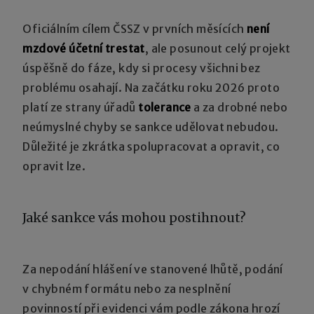
Oficiálním cílem ČSSZ v prvních měsících
není
mzdové účetní trestat
, ale posunout celý projekt
úspěšně do fáze, kdy si procesy všichni bez
problému osahají. Na začátku roku 2026 proto
platí ze strany úřadů
tolerance
a za drobné nebo
neúmyslné chyby se sankce udělovat nebudou.
Důležité je zkrátka spolupracovat a opravit, co
opravit lze.
Jaké sankce vás mohou postihnout?
Za nepodání hlášení ve stanovené lhůtě, podání
v chybném formátu nebo za nesplnění
povinností při evidenci vám podle zákona hrozí