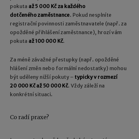
pokuta
až
5 000 Kč za každého
dotčeného zaměstnance
. Pokud nesplníte
registrační povinnosti zaměstnavatele (např. za
opožděné přihlášení zaměstnance), hrozí vám
pokuta
až 100 000 Kč
.
Za méně závažné přestupky (např. opožděné
hlášení změn nebo formální nedostatky) mohou
být uděleny nižší pokuty –
typicky v rozmezí
20 000 Kč až 50 000 Kč
. Vždy záleží na
konkrétní situaci.
Co radí praxe?