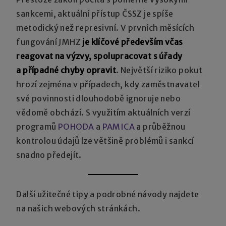
sankcemi, aktuální přístup ČSSZ je spíše
metodický než represivní. V prvních měsících
fungování JMHZ
je klíčové především včas
reagovat na výzvy, spolupracovat s úřady
a případné chyby opravit
. Největší riziko pokut
hrozí zejména v případech, kdy zaměstnavatel
své povinnosti dlouhodobě ignoruje nebo
vědomě obchází. S využitím aktuálních verzí
programů
POHODA
a
PAMICA
a průběžnou
kontrolou údajů lze většině problémů i sankcí
snadno předejít.
Další užitečné tipy a podrobné návody najdete
na našich webových stránkách.