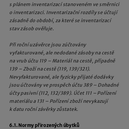
s plánem inventarizací stanoveném ve směrnici
o inventarizaci. Inventarizační rozdíly se účtují
zásadně do období, za které se inventarizací
stav zásob ověřuje.
Při roční uzávěrce jsou zúčtovány
vyfakturované, ale nedodané zásoby na cestě
na vrub účtu 119 – Materiál na cestě, případně
139 – Zboží na cestě (119, 139/321).
Nevyfakturované, ale fyzicky přijaté dodávky
jsou účtovány ve prospěch účtu 389 – Dohadné
účty pasivní (112, 132/389). Účet 111 – Pořízení
materiálu a 131 – Pořízení zboží nevykazují
k datu roční závěrky zůstatek.
6.1. Normy přirozených úbytků