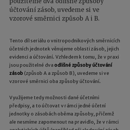
použitelné dva odlišné způsoby
účtování zásob, uvedeme si ve
vzorové směrnici způsob A i B.
Tento díl seriálu o vnitropodnikových směrnicích
účetních jednotek věnujeme oblasti zásob, jejich
evidenci a účtování. Vzhledem k tomu, že v praxi
jsou použitelné dva
odlišné způsoby účtování
zásob
(způsob A a způsob B), uvedeme si ve
vzorové směrnici oba způsoby účtování.
Využijeme tedy možnosti dané účetními
předpisy, a to účtovat v rámci jedné účetní
jednotky o zásobách oběma způsoby, přičemž
ale nesmíme zapomenout na pravidlo, že v rámci
analytických účtů (například při sledování zásob