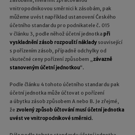
vnitropodnikovou směrnici k zásobám, pak
můžeme uvést například ustanovení Českého
účetního standardu pro podnikatele č. 015
v článku 3, podle něhož účetní jednotka
při
vyskladnění zásob rozpouští náklady
související
s pořízením zásob, případně odchylky od
skutečné ceny pořízení způsobem „
závazně
stanoveným účetní jednotkou
“.
Podle článku 4 tohoto účetního standardu pak
účetní jednotka může účtovat o pořízení
a úbytku zásob způsobem A nebo B. Je zřejmé,
že
zvolený způsob účtování musí účetní jednotka
uvést ve vnitropodnikové směrnici
.
Dále podle tohoto standardu účetní jednotka