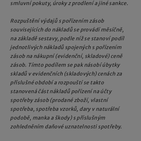
smluvní pokuty, úroky z prodlení a jiné sankce.
Rozpuštění výdajů s pořízením zásob
souvisejících do nákladů se provádí měsíčně,
na základě sestavy, podle níž se stanoví podíl
jednotlivých nákladů spojených s pořízením
zásob na nákupní (evidenční, skladové) ceně
zásob. Tímto podílem se pak násobí úbytky
skladů v evidenčních (skladových) cenách za
příslušné období a rozpouští se takto
stanovená část nákladů pořízení na účty
spotřeby zásob (prodané zboží, vlastní
spotřeba, spotřeba vzorků, dary v naturální
podobě, manka a škody) s příslušným
zohledněním daňové uznatelnosti spotřeby.