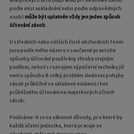
podle míst uskladnění nebo podle odpovědných
osob)
může být uplatněn vždy jen jeden způsob
účtování zásob
.
U středních nebo větších čistě obchodních firem
jsou podle mého názoru v současné praxi oba
způsoby účtování používány zhruba stejným
podílem, neboť s rozvojem výpočetní techniky již
není u způsobu B velký problém sledovat pohyby
zásob průběžně ve skladové evidenci i bez
průběžného účtování na majetkových účtech
zásob.
Podíváme-li se na zákonné důvody, pro které by
každá účetní jednotka, která pracuje se
zásobami, měla mít zpracovanou