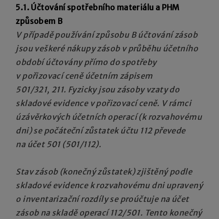
5.1. Účtování
spotřebního materiálu a PHM
způsobem B
V případě používání způsobu B účtování zásob
jsou veškeré nákupy zásob v průběhu účetního
období účtovány přímo do spotřeby
v pořizovací ceně účetním zápisem
501/321, 211. Fyzicky jsou zásoby vzaty do
skladové evidence v pořizovací ceně. V rámci
úzávěrkových účetních operací (k rozvahovému
dni) se počáteční zůstatek účtu 112 převede
na účet 501 (501/112).
Stav zásob (konečný zůstatek) zjištěný podle
skladové evidence k rozvahovému dni upravený
o inventarizační rozdíly se proúčtuje na účet
zásob na skladě operací 112/501. Tento konečný