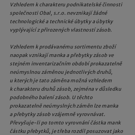
Vzhledem k charakteru podnikatelské činnosti
společnosti
Obal, s.r.o.
nevznikají žádné
technologické a technické úbytky a úbytky
vyplývající z přirozených vlastností zásob.
Vzhledem k prodávanému sortimentu zboží
naopak vznikají
manka a přebytky zásob ve
stejném inventarizačním období prokazatelně
neúmyslnou záměnou jednotlivých druhů,
u kterých je tato záměna možná vzhledem
k charakteru druhů zásob, zejména v důsledku
podobného balení zásob. U těchto
prokazatelně neúmyslných záměn lze manka
a přebytky zásob vzájemně vyrovnávat.
Převyšuje-li po tomto vyrovnání částka mank
částku přebytků, je třeba rozdíl posuzovat jako