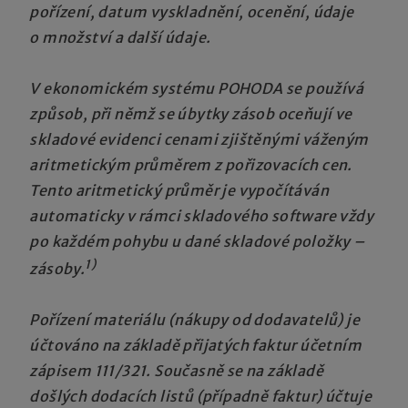
pořízení, datum vyskladnění, ocenění, údaje
o množství a další údaje.
V ekonomickém systému POHODA se používá
způsob, při němž se úbytky zásob oceňují ve
skladové evidenci cenami zjištěnými váženým
aritmetickým průměrem z pořizovacích cen.
Tento aritmetický průměr je vypočítáván
automaticky v rámci skladového software vždy
po každém pohybu u dané skladové položky –
1)
zásoby.
Pořízení materiálu (nákupy od dodavatelů) je
účtováno na základě přijatých faktur účetním
zápisem 111/321. Současně se na základě
došlých dodacích listů (případně faktur) účtuje