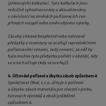
(plánových) kalkulací. Tyto kalkulace jsou
měsíčně vyhodnocovány a aktualizovány
v závislosti na změnách pořizovacích cen
přímých vstupů nebo změn objemu výroby.
Zásoby získané bezplatně nebo nalezené
přebytky z inventury se oceňují reprodukčními
pořizovacími cenami, tedy cenami, za něž by
bylo možno tyto přebytky pořídit v období, kdy
se o nich účtuje (kdy se oceňují).
4. Účtování pořízení a úbytku zásob způsobem A
Společnost
Obal, s.r.o.
účtuje o pořízení
a úbytku zásob
materiálu pro vlastní výrobu,
hotových výrobků a zboží průběžně
způsobem A.