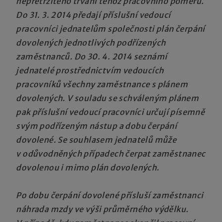
nepřetržitého trvání téhož pracovního poměru.
Do 31. 3. 2014 předají příslušní vedoucí
pracovníci jednatelům společnosti plán čerpání
dovolených jednotlivých podřízených
zaměstnanců. Do 30. 4. 2014 seznámí
jednatelé prostřednictvím vedoucích
pracovníků všechny zaměstnance s plánem
dovolených. V souladu se schváleným plánem
pak příslušní vedoucí pracovníci určují písemně
svým podřízeným nástup a dobu čerpání
dovolené. Se souhlasem jednatelů může
v odůvodněných případech čerpat zaměstnanec
dovolenou i mimo plán dovolených.
Po dobu čerpání dovolené přísluší zaměstnanci
náhrada mzdy ve výši průměrného výdělku.