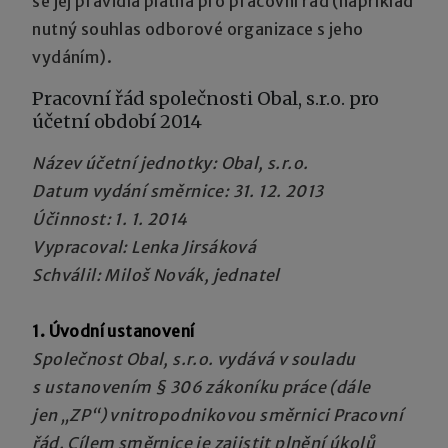
se jej pravidla platná pro pracovní řád (například
nutný souhlas odborové organizace s jeho
vydáním).
Pracovní řád společnosti Obal, s.r.o. pro
účetní období 2014
Název účetní jednotky: Obal, s.r.o.
Datum vydání směrnice: 31. 12. 2013
Účinnost: 1. 1. 2014
Vypracoval: Lenka Jirsáková
Schválil: Miloš Novák, jednatel
1. Úvodní ustanovení
Společnost Obal, s.r.o. vydává v souladu
s ustanovením § 306 zákoníku práce (dále
jen „ZP“) vnitropodnikovou směrnici Pracovní
řád. Cílem směrnice je zajistit plnění úkolů