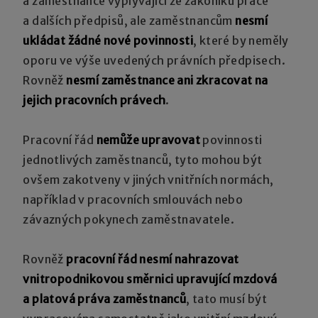
a zaměstnance vyplývající ze zákoníku práce
a dalších předpisů, ale zaměstnancům
nesmí
ukládat žádné nové povinnosti
, které by neměly
oporu ve výše uvedených právních předpisech.
Rovněž
nesmí zaměstnance ani zkracovat na
jejich pracovních právech
.
Pracovní řád
nemůže upravovat
povinnosti
jednotlivých zaměstnanců, tyto mohou být
ovšem zakotveny v jiných vnitřních normách,
například v pracovních smlouvách nebo
závazných pokynech zaměstnavatele.
Rovněž
pracovní řád nesmí nahrazovat
vnitropodnikovou směrnici upravující mzdová
a platová práva zaměstnanců
, tato musí být