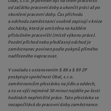
Obal, s.r.o. je povinen být na svém pracovišti
od začátku pracovní doby a ukončit práci až po
skončení pracovní doby. Čas příchodu
a odchodu zaměstnanci osobně zapisují v knize
docházky, která je umístěna na každém
příslušném pracovišti (místě výkonu práce).
Pozdní příchod nebo předčasný odchod je
zaměstnanec povinen podle pokynů přímého
nadřízeného napracovat.
V souladu s ustanovením § 88 a § 89 ZP
poskytuje společnost Obal, s.r.o.
zaměstnancům přestávku na jídlo a oddech,
a to ve výši nejméně 30 minut nejdéle po šesti
hodinách nepřetržité práce. Tato přestávka se
nezapočítává do pracovní doby zaměstnance.