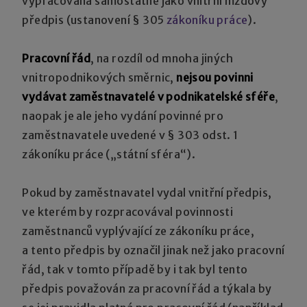
vypracována samostatně jako vnitřní mzdový
předpis (ustanovení § 305
zákoníku práce
).
Pracovní řád
, na rozdíl od mnoha jiných
vnitropodnikových směrnic,
nejsou povinni
vydávat zaměstnavatelé v podnikatelské sféře
,
naopak je ale jeho vydání povinné pro
zaměstnavatele uvedené v § 303 odst. 1
zákoníku práce („státní sféra“).
Pokud by zaměstnavatel vydal vnitřní předpis,
ve kterém by rozpracovával povinnosti
zaměstnanců vyplývající ze zákoníku práce,
a tento předpis by označil jinak než jako pracovní
řád, tak v tomto případě by i tak byl tento
předpis považován za pracovní řád a týkala by