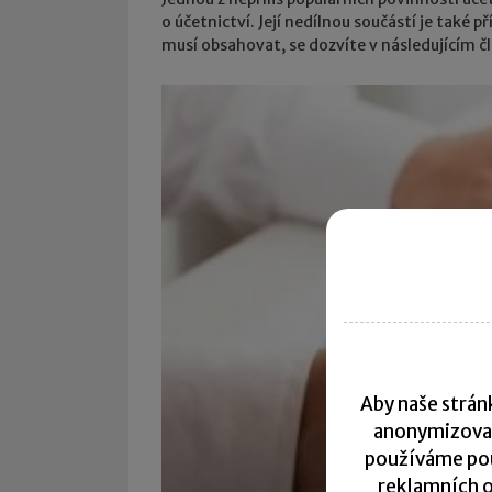
o účetnictví. Její nedílnou součástí je také p
musí obsahovat, se dozvíte v následujícím č
Aby naše stránk
anonymizova
používáme pou
reklamních o