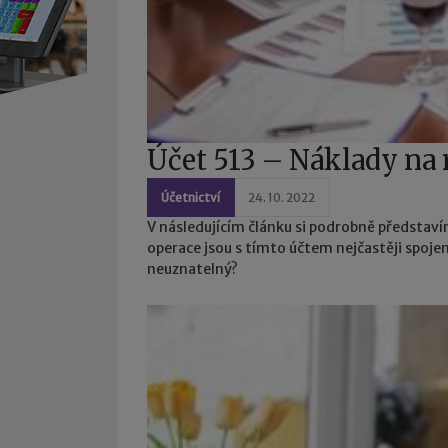
Účet 513 – Náklady na 
Účetnictví
24. 10. 2022
V následujícím článku si podrobně představí
operace jsou s tímto účtem nejčastěji spojen
neuznatelný?