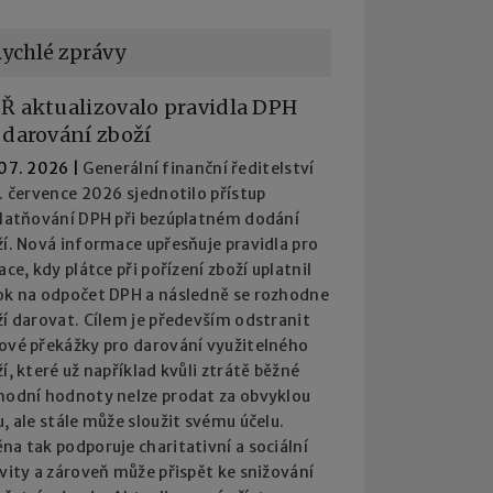
ychlé zprávy
Ř aktualizovalo pravidla DPH
 darování zboží
 07. 2026
|
Generální finanční ředitelství
. července 2026 sjednotilo přístup
platňování DPH při bezúplatném dodání
í. Nová informace upřesňuje pravidla pro
ace, kdy plátce při pořízení zboží uplatnil
ok na odpočet DPH a následně se rozhodne
í darovat. Cílem je především odstranit
ové překážky pro darování využitelného
í, které už například kvůli ztrátě běžné
hodní hodnoty nelze prodat za obvyklou
, ale stále může sloužit svému účelu.
a tak podporuje charitativní a sociální
vity a zároveň může přispět ke snižování