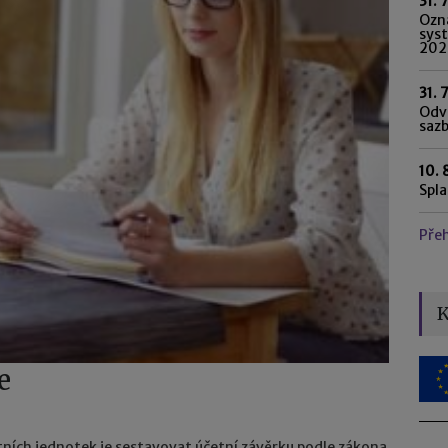
31. 
Ozn
syst
202
31. 
Odvo
saz
10. 
Spl
Pře
K
e
etních jednotek je sestavovat účetní závěrku podle zákona