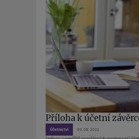
Příloha k účetní závěrc
Účetnictví
09. 08. 2022
Jednou z nepříliš populárních povinností úč