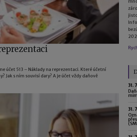
mno
zár
jist
Inf
bez
2023
reprezentaci
Ryc
me účet 513 – Náklady na reprezentaci. Které účetní
D
y? Jak s ním souvisí dary? A je účet vždy daňově
31. 
Daňo
mim
31. 
Ozná
pře
(SME