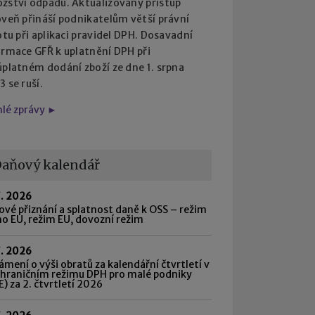
žství odpadu. Aktualizovaný přístup
oveň přináší podnikatelům větší právní
otu při aplikaci pravidel DPH. Dosavadní
ormace GFŘ k uplatnění DPH při
úplatném dodání zboží ze dne 1. srpna
 se ruší.
hlé zprávy ►
aňový kalendář
7. 2026
vé přiznání a splatnost daně k OSS – režim
o EU, režim EU, dovozní režim
7. 2026
mení o výši obratů za kalendářní čtvrtletí v
shraničním režimu DPH pro malé podniky
) za 2. čtvrtletí 2026