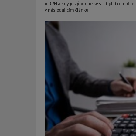
o DPH a kdy je výhodné se stát plátcem da
v následujícím článku.