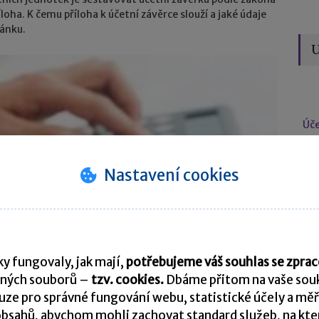
říloha. K čemu příloha k účetní závěrce slouží a jaké údaje
lánku.
U
Úče
Nastavení cookies
y fungovaly, jak mají,
potřebujeme váš souhlas se zpr
Vý
ných souborů –
tzv. cookies.
Dbáme přitom na vaše souk
ze pro správné fungování webu, statistické účely a měř
bsahů, abychom mohli zachovat standard služeb, na který