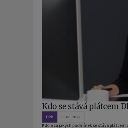
Kdo se stává plátcem 
DPH
13. 06. 2022
Kdo a za jakých podmínek se stává plátcem