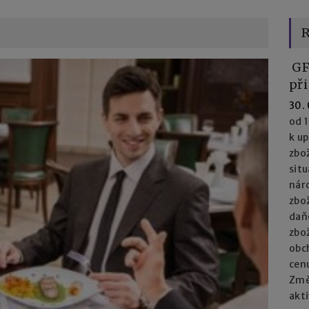
R
GF
při
30.
od 1
k u
zbož
situ
nár
zbož
daň
zbož
obc
cenu
Změn
akti