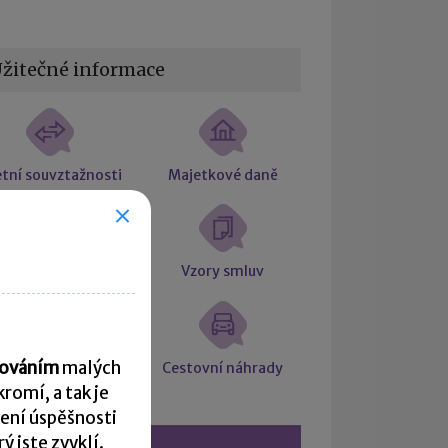
žitečné informace
tní souvztažnosti
Majetkové daně
Účetní slovníček
Vzory smluv
acováním
malých
počet čisté mzdy
Cestovní náhrady
romí, a tak je
ení úspěšnosti
 jste zvyklí.