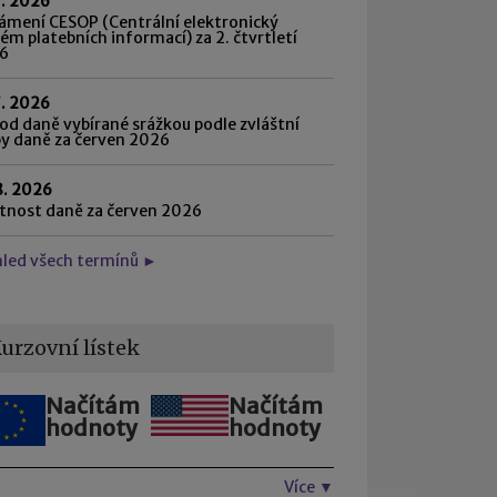
7. 2026
ámení CESOP (Centrální elektronický
ém platebních informací) za 2. čtvrtletí
6
7. 2026
d daně vybírané srážkou podle zvláštní
by daně za červen 2026
8. 2026
atnost daně za červen 2026
hled všech termínů ►
urzovní lístek
Načítám
Načítám
hodnoty
hodnoty
Více ▼