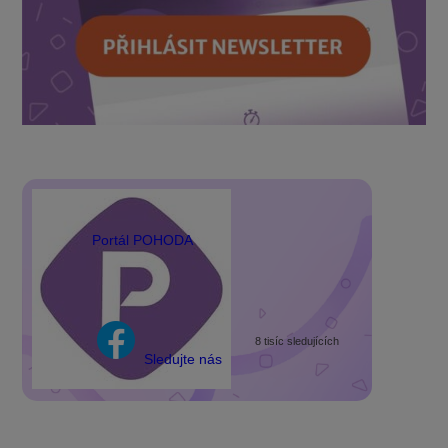
Portál POHODA
8 tisíc sledujících
Sledujte nás