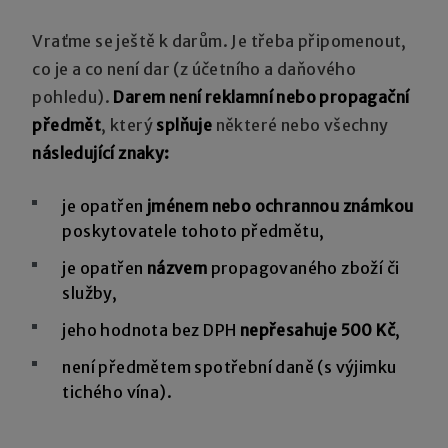
Vraťme se ještě k darům. Je třeba připomenout,
co je a co není dar (z účetního a daňového
pohledu).
Darem není reklamní nebo propagační
předmět
, který
splňuje
některé nebo všechny
následující znaky:
je opatřen
jménem nebo ochrannou známkou
poskytovatele tohoto předmětu,
je opatřen
názvem
propagovaného zboží či
služby,
jeho hodnota bez DPH
nepřesahuje 500 Kč
,
není předmětem spotřební daně (s výjimku
tichého vína).