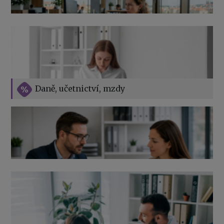
Přehledy pro OSSZ a zdravotní pojišťovny – jak na ně
v roce 2026
Vše o překážkách v práci na straně zaměstnavatele
Daně, učetnictví, mzdy
Výpověď ze zdravotních důvodů 2026 – průvodce pro
zaměstnavatele