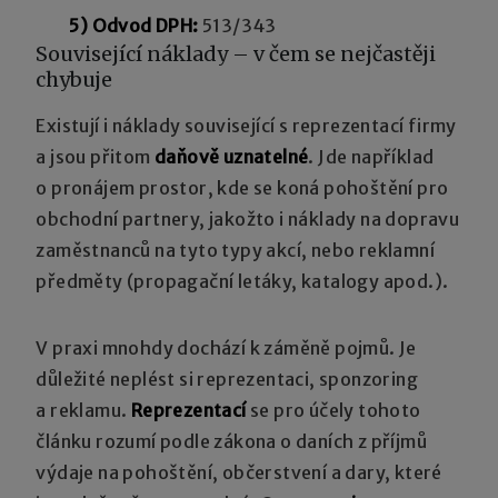
5) Odvod DPH:
513/343
Související náklady – v čem se nejčastěji
chybuje
Existují i náklady související s reprezentací firmy
a jsou přitom
daňově uznatelné
. Jde například
o pronájem prostor, kde se koná pohoštění pro
obchodní partnery, jakožto i náklady na dopravu
zaměstnanců na tyto typy akcí, nebo reklamní
předměty (propagační letáky, katalogy apod.).
V praxi mnohdy dochází k záměně pojmů. Je
důležité neplést si reprezentaci, sponzoring
a reklamu.
Reprezentací
se pro účely tohoto
článku rozumí podle zákona o daních z příjmů
výdaje na pohoštění, občerstvení a dary, které