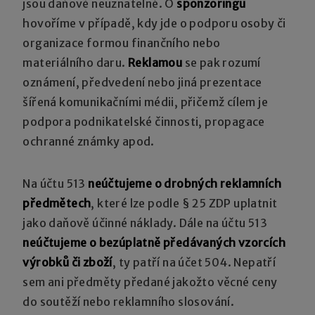
jsou daňově neuznatelné. O
sponzoringu
hovoříme v případě, kdy jde o podporu osoby či
organizace formou finančního nebo
materiálního daru.
Reklamou
se pak rozumí
oznámení, předvedení nebo jiná prezentace
šířená komunikačními médii, přičemž cílem je
podpora podnikatelské činnosti, propagace
ochranné známky apod.
Na účtu 513
neúčtujeme o drobných reklamních
předmětech
, které lze podle § 25 ZDP uplatnit
jako daňově účinné náklady. Dále na účtu 513
neúčtujeme o bezúplatně předávaných vzorcích
výrobků či zboží
, ty patří na účet 504. Nepatří
sem ani předměty předané jakožto věcné ceny
do soutěží nebo reklamního slosování.