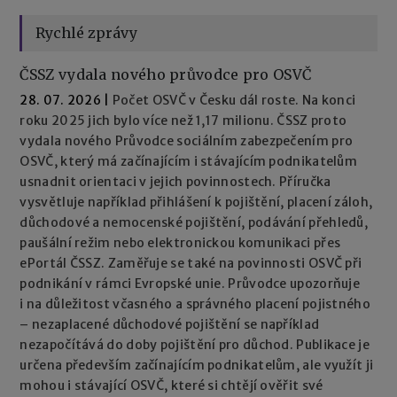
Rychlé zprávy
ČSSZ vydala nového průvodce pro OSVČ
28. 07. 2026
|
Počet OSVČ v Česku dál roste. Na konci
roku 2025 jich bylo více než 1,17 milionu. ČSSZ proto
vydala nového Průvodce sociálním zabezpečením pro
OSVČ, který má začínajícím i stávajícím podnikatelům
usnadnit orientaci v jejich povinnostech. Příručka
vysvětluje například přihlášení k pojištění, placení záloh,
důchodové a nemocenské pojištění, podávání přehledů,
paušální režim nebo elektronickou komunikaci přes
ePortál ČSSZ. Zaměřuje se také na povinnosti OSVČ při
podnikání v rámci Evropské unie. Průvodce upozorňuje
i na důležitost včasného a správného placení pojistného
– nezaplacené důchodové pojištění se například
nezapočítává do doby pojištění pro důchod. Publikace je
určena především začínajícím podnikatelům, ale využít ji
mohou i stávající OSVČ, které si chtějí ověřit své