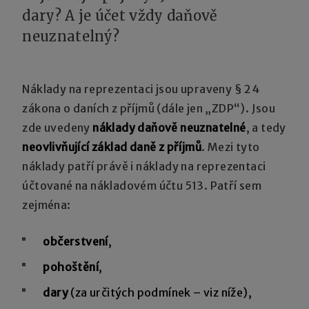
dary? A je účet vždy daňově
neuznatelný?
Náklady na reprezentaci jsou upraveny § 24
zákona o daních z příjmů (dále jen „ZDP“). Jsou
zde uvedeny
náklady daňově neuznatelné
, a tedy
neovlivňující základ daně z příjmů
. Mezi tyto
náklady patří právě i náklady na reprezentaci
účtované na nákladovém účtu 513. Patří sem
zejména:
občerstvení
,
pohoštění
,
dary
(za určitých podmínek – viz níže),