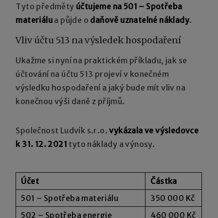
Tyto předměty
účtujeme na 501 – Spotřeba
materiálu
a půjde o
daňově uznatelné náklady
.
Vliv účtu 513 na výsledek hospodaření
Ukažme si nyní na praktickém příkladu, jak se
účtování na účtu 513 projeví v konečném
výsledku hospodaření a jaký bude mít vliv na
konečnou výši daně z příjmů.
Společnost Ludvík s.r.o.
vykázala ve výsledovce
k 31. 12. 2021
tyto náklady a výnosy.
Účet
Částka
501 – Spotřeba materiálu
350 000 Kč
502 – Spotřeba energie
460 000 Kč