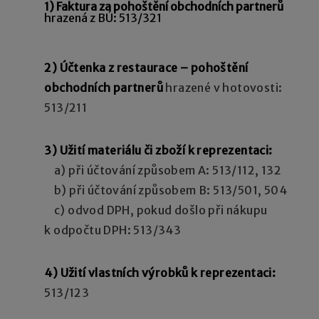
1) Faktura za pohoštění obchodních partnerů
hrazená z BÚ: 513/321
2) Účtenka z restaurace – pohoštění
obchodních partnerů
hrazené v hotovosti:
513/211
3) Užití materiálu či zboží k reprezentaci:
a) při účtování způsobem A: 513/112, 132
b) při účtování způsobem B: 513/501, 504
c) odvod DPH, pokud došlo při nákupu
k odpočtu DPH: 513/343
4) Užití vlastních výrobků k reprezentaci:
513/123