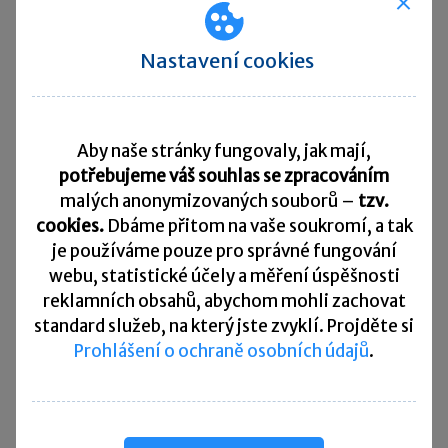
ř. 10
Výsledek hospodaření ke dni 31. 12.
2021:
160 000 Kč
Nastavení cookies
ř. 40
Výdaje/náklady neuznávané za výdaje
vynaložené k dosažení, zajištění a udržení
příjmů, pokud jsou zahrnuty ve výsledku
hospodaření nebo v rozdílu mezi příjmy
Aby naše stránky fungovaly, jak mají,
a výdaji na ř. 10 (viz vyplněná příloha A –
potřebujeme váš souhlas se zpracováním
účet 513):
130 000 Kč
malých anonymizovaných souborů –
tzv.
cookies.
Dbáme přitom na vaše soukromí, a tak
ř. 70
Mezisoučet:
130 000 Kč
je
používáme pouze pro správné fungování
ř. 200
Základ daně před úpravou:
290 000
webu, statistické účely a měření úspěšnosti
Kč
reklamních obsahů, abychom mohli zachovat
standard služeb, na který jste zvyklí. Projděte si
ř. 220
Základ daně po úpravě:
290 000 Kč
Prohlášení o ochraně osobních údajů
.
ř. 250
Základ daně po úpravě:
290 000 Kč
ř. 270
Základ daně po úpravě zaokrouhlený:
290 000 Kč