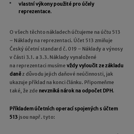
vlastní výkony použité pro účely
reprezentace
.
O všech těchto nákladech účtujeme na účtu 513
– Náklady na reprezentaci. Účet 513 zmiňuje
Český účetní standard č. 019 – Náklady a výnosy
v části 3.1. a 3.3. Náklady vynaložené
na reprezentaci musíme
vždy vyloučit ze základu
daně
z důvodu jejich daňové neúčinnosti, jak
ukazuje příklad na konci článku. Připomeňme
také, že zde
nevzniká nárok na odpočet DPH
.
Příkladem účetních operací spojených s účtem
513
jsou např. tyto: