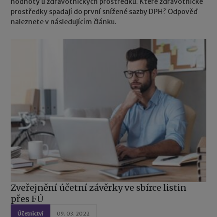
hodnoty u zdravotnických prostředků. Které zdravotnické
prostředky spadají do první snížené sazby DPH? Odpověď
naleznete v následujícím článku.
Zveřejnění účetní závěrky ve sbírce listin
přes FÚ
Účetnictví
09. 03. 2022