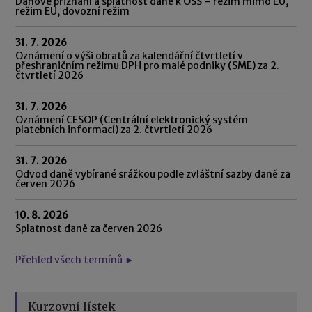
Daňové přiznání a splatnost daně k OSS – režim mimo EU,
režim EU, dovozní režim
31. 7. 2026
Oznámení o výši obratů za kalendářní čtvrtletí v
přeshraničním režimu DPH pro malé podniky (SME) za 2.
čtvrtletí 2026
31. 7. 2026
Oznámení CESOP (Centrální elektronický systém
platebních informací) za 2. čtvrtletí 2026
31. 7. 2026
Odvod daně vybírané srážkou podle zvláštní sazby daně za
červen 2026
10. 8. 2026
Splatnost daně za červen 2026
Přehled všech termínů ►
Kurzovní lístek