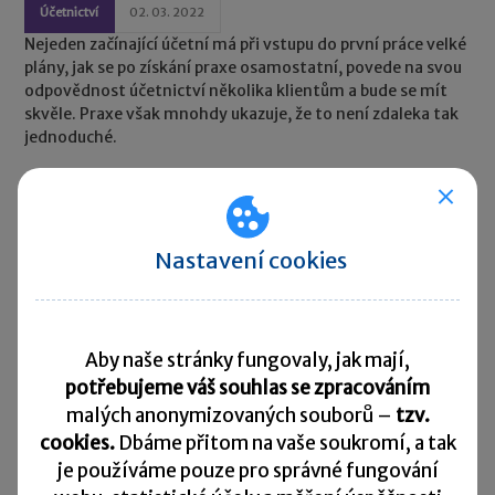
Účetnictví
02. 03. 2022
Nejeden začínající účetní má při vstupu do první práce velké
plány, jak se po získání praxe osamostatní, povede na svou
odpovědnost účetnictví několika klientům a bude se mít
skvěle. Praxe však mnohdy ukazuje, že to není zdaleka tak
jednoduché.
Nastavení cookies
Aby naše stránky fungovaly, jak mají,
potřebujeme váš souhlas se zpracováním
malých anonymizovaných souborů –
tzv.
cookies.
Dbáme přitom na vaše soukromí, a tak
je
používáme pouze pro správné fungování