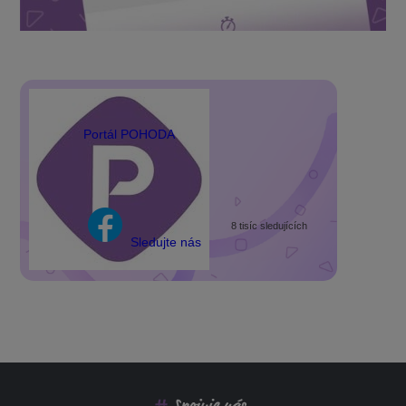
Portál POHODA
8 tisíc sledujících
Sledujte nás