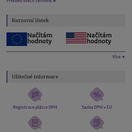
Přehled všech termínů ►
Kurzovní lístek
Načítám
Načítám
hodnoty
hodnoty
Více ▼
Užitečné informace
Registrace plátce DPH
Sazba DPH v EU