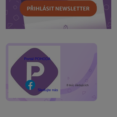
Portál POHODA
8 tisíc sledujících
Sledujte nás