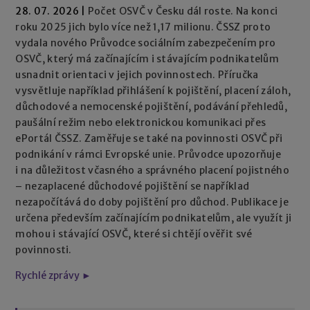
28. 07. 2026
|
Počet OSVČ v Česku dál roste. Na konci
roku 2025 jich bylo více než 1,17 milionu. ČSSZ proto
vydala nového Průvodce sociálním zabezpečením pro
OSVČ, který má začínajícím i stávajícím podnikatelům
usnadnit orientaci v jejich povinnostech. Příručka
vysvětluje například přihlášení k pojištění, placení záloh,
důchodové a nemocenské pojištění, podávání přehledů,
paušální režim nebo elektronickou komunikaci přes
ePortál ČSSZ. Zaměřuje se také na povinnosti OSVČ při
podnikání v rámci Evropské unie. Průvodce upozorňuje
i na důležitost včasného a správného placení pojistného
– nezaplacené důchodové pojištění se například
nezapočítává do doby pojištění pro důchod. Publikace je
určena především začínajícím podnikatelům, ale využít ji
mohou i stávající OSVČ, které si chtějí ověřit své
povinnosti.
Rychlé zprávy ►