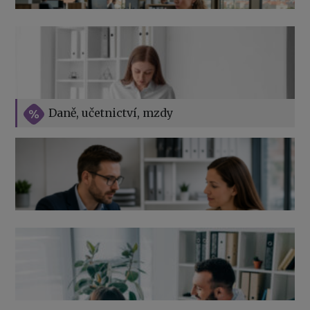
v roce 2026
Vše o překážkách v práci na straně zaměstnavatele
Daně, učetnictví, mzdy
Výpověď ze zdravotních důvodů 2026 – průvodce pro
zaměstnavatele