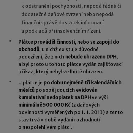
k odstranění pochybností, nepodá řádné či
dodatečné daňové tvrzení nebo nepodá
finanční správě dostatek informací
a podkladů při insolvenčním řízení.
Plátce prováděl činnosti
, nebo se
zapojil do
obchodů
, u nichž existuje důvodné
podezření, že z nich
nebude uhrazeno DPH
,
a byl proto u tohoto plátce vydán zajišťovací
příkaz, který nebyl ve lhůtě uhrazen.
U plátce je
po dobu nejméně tří kalendářních
měsíců
po sobě jdoucích
evidován
kumulativní nedoplatek na DPH
ve výši
minimálně 500 000 Kč
(z daňových
povinností vyměřených po 1. 1. 2013) a tento
stav trvá v době vydání rozhodnutí
o nespolehlivém plátci.