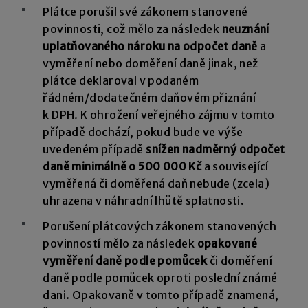
Plátce porušil své zákonem stanovené
povinnosti, což mělo za následek
neuznání
uplatňovaného nároku na odpočet daně
a
vyměření nebo doměření daně jinak, než
plátce deklaroval v podaném
řádném/dodatečném daňovém přiznání
k DPH. K ohrožení veřejného zájmu v tomto
případě dochází, pokud bude ve výše
uvedeném případě
snížen nadměrný odpočet
daně minimálně o 500 000 Kč
a související
vyměřená či doměřená daň nebude (zcela)
uhrazena v náhradní lhůtě splatnosti.
Porušení plátcových zákonem stanovených
povinností mělo za následek
opakované
vyměření daně podle pomůcek
či doměření
daně podle pomůcek oproti poslední známé
dani. Opakovaně v tomto případě znamená,