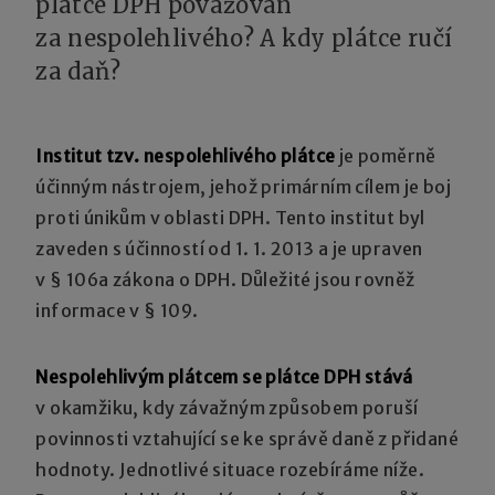
plátce DPH považován
za nespolehlivého? A kdy plátce ručí
za daň?
Institut tzv. nespolehlivého plátce
je poměrně
účinným nástrojem, jehož primárním cílem je boj
proti únikům v oblasti DPH. Tento institut byl
zaveden s účinností od 1. 1. 2013 a je upraven
v § 106a zákona o DPH. Důležité jsou rovněž
informace v § 109.
Nespolehlivým plátcem se plátce DPH stává
v okamžiku, kdy závažným způsobem poruší
povinnosti vztahující se ke správě daně z přidané
hodnoty. Jednotlivé situace rozebíráme níže.