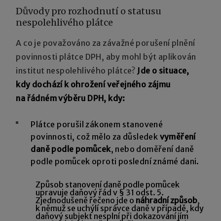
Důvody pro rozhodnutí o statusu
nespolehlivého plátce
A co je považováno za závažné porušení plnění
povinnosti plátce DPH, aby mohl být aplikován
institut nespolehlivého plátce?
Jde o situace,
kdy dochází k ohrožení veřejného zájmu
na řádném výběru DPH, kdy:
Plátce porušil zákonem stanovené
povinnosti, což mělo za důsledek
vyměření
daně podle pomůcek
, nebo doměření daně
podle pomůcek oproti poslední známé dani.
Způsob stanovení daně podle pomůcek
upravuje daňový řád v § 31 odst. 5.
Zjednodušeně řečeno jde o
náhradní způsob
,
k němuž se uchýlí správce daně v případě, kdy
daňový subjekt nesplní při dokazování jím