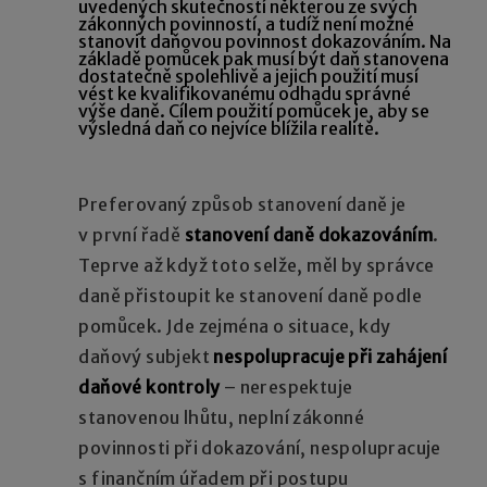
uvedených skutečností některou ze svých
zákonných povinností, a tudíž není možné
stanovit daňovou povinnost dokazováním. Na
základě pomůcek pak musí být daň stanovena
dostatečně spolehlivě a jejich použití musí
vést ke kvalifikovanému odhadu správné
výše daně. Cílem použití pomůcek je, aby se
výsledná daň co nejvíce blížila realitě.
Preferovaný způsob stanovení daně je
v první řadě
stanovení daně dokazováním
.
Teprve až když toto selže, měl by správce
daně přistoupit ke stanovení daně podle
pomůcek. Jde zejména o situace, kdy
daňový subjekt
nespolupracuje při zahájení
daňové kontroly
– nerespektuje
stanovenou lhůtu, neplní zákonné
povinnosti při dokazování, nespolupracuje
s finančním úřadem při postupu