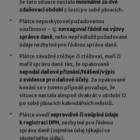
že tato situace nastala
minimálně za dvě
zdaňovací období
z šesti po sobě jdoucích.
Plátce neposkytoval požadovanou
součinnost – tj.
nereagoval řádně na výzvy
správce daně
, nebo nepředložil požadované
údaje nezbytné pro řádnou správu daně.
Plátce závažně ztěžuje či ztěžoval, maří či
mařil správu daně tím, že opakovaně
nepodal daňové přiznání/hlášení/výpis
z evidence pro daňové účely
. Za opakované
konání se v tomto případě považuje, že
situace nastala alespoň dvakrát v období 12
po sobě jdoucích kalendářních měsíců.
Plátce uvedl
nepravdivé či neúplné údaje
k registraci DPH
, nezbytné pro řádnou
správu daně (zejména údaj týkající se
skutečného sídla).