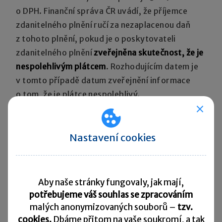
o DPH. Finanční správa ČR uvádí, že příjemce
zdanitelného plnění ručí za nezaplacenou daň
z tohoto plnění, pokud je o poskytovateli
zdanitelného plnění
zveřejněna skutečnost, že je
nespolehlivým plátcem
. Rozhodujícím datem je
v tomto případě datum zveřejnění informace
o tom, že je plátce nespolehlivý.
Pokud se chce plátce ručení za nespolehlivého
Nastavení cookies
plátce vyvarovat, nabízí se
možnost uhradit DPH
přímo na účet správce daně
.
Případů, kdy plátce ručí za daň, je celá řada.
Aby naše stránky fungovaly, jak mají,
potřebujeme váš souhlas se zpracováním
Uveďme alespoň některé z nich.
Za daň se ručí
malých anonymizovaných souborů –
tzv.
například v případech, kdy příjemce
cookies.
Dbáme přitom na vaše soukromí, a tak