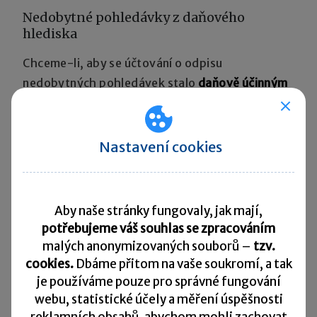
Nedobytné pohledávky z daňového
hlediska
Chceme-li, aby se účtování o odpisu
nedobytných pohledávek stalo
daňově účinným
nákladem
, musíme nahlédnout do zákona
o rezervách, kde jsou striktně vymezeny
podmínky, za kterých mohou být vytvářeny
Nastavení cookies
daňové opravné položky k pohledávkám.
Jde o situace, kdy:
Aby naše stránky fungovaly, jak mají,
potřebujeme váš souhlas se zpracováním
pohledávky a tvorba daňových opravných
malých anonymizovaných souborů –
tzv.
položek
byly zaúčtovány
,
cookies.
Dbáme přitom na vaše soukromí, a tak
je
používáme pouze pro správné fungování
pohledávky
nesmí být promlčeny
a nesmí se
webu, statistické účely a měření úspěšnosti
jednat o pohledávky za spojenou osobou,
reklamních obsahů, abychom mohli zachovat