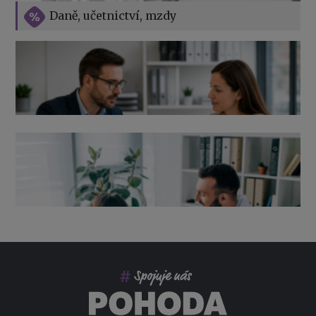
Vše o překážkách v práci na straně zaměstnavatele
Daně, učetnictví, mzdy
Výpověď ze zdravotních důvodů 2026 – průvodce pro
zaměstnavatele
Co pohlídat při přebírání účetnictví