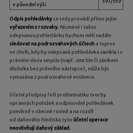
391/559
v původní výši
Odpis pohledávky
se tedy provádí přímo jejím
vyřazením z rozvahy
. Nicméně i takto
odepsanou pohledávku bychom měli nadále
sledovat na podrozvahových účtech
a teprve
ve chvíli, kdy by odepsaná pohledávka zanikla i v
právním slova smyslu (např. úmrtím či zánikem
dlužníka bez právního nástupce), může být
vymazána z podrozvahové evidence.
Účetní předpisy řeší problematiku tvorby
opravných položek a odpisování pohledávek
poměrně v obecné rovině a na rozdíl
od daňového hlediska tyto
účetní operace
neovlivňují daňový základ
.