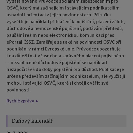
vydala nového Průvodce sociálním zabezpečením pro
OSVČ, který má začínajícím i stávajícím podnikatelům
usnadnit orientaci v jejich povinnostech. Příručka
vysvětluje například přihlášení k pojištění, placení záloh,
důchodové a nemocenské pojištění, podávání přehledů,
paušální režim nebo elektronickou komunikaci přes
ePortál ČSSZ. Zaměřuje se také na povinnosti OSVČ při
podnikání v rámci Evropské unie. Průvodce upozorňuje
i na důležitost včasného a správného placení pojistného
– nezaplacené důchodové pojištění se například
nezapočítává do doby pojištění pro důchod. Publikace je
určena především začínajícím podnikatelům, ale využít ji
mohou i stávající OSVČ, které si chtějí ověřit své
povinnosti.
Rychlé zprávy ►
Daňový kalendář