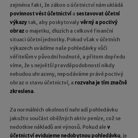
zejména fakt, že zákon o účetnictví nám ukládá
povinnost vést účetnictví
a
sestavovat účetní
výkazy
tak, aby poskytovaly
věrný a poctivý
obraz
o majetku, dluzích a celkové finanční
situaci účetní jednotky. Pokud však v účetních
výkazech uvádíme naše pohledávky vůči
věřitelům v původní hodnotě, a přitom dopředu
víme, že s největší pravděpodobností nikdy
nebudou uhrazeny, nepodáváme právě poctivý
obraz o stavu účetnictví, a
rozvaha je tím značně
zkreslena
.
Za normálních okolností nahradí pohledávku
jakožto součást oběžných aktiv peníze, což se
nedotkne nákladů ani výnosů. Pokud ale
v
účetnictví evidujeme nedobytnou pohledávku
, je