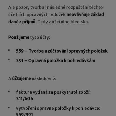
Ale pozor, tvorba i následné rozpuštění těchto
účetních opravných položek
neovlivňuje základ
daně z příjmů
. Tedy z účetního hlediska.
Použijeme
tyto účty:
559 – Tvorba a zúčtování opravných položek
391 – Opravná položka k pohledávkám
A
účtujeme
následovně:
faktura vydaná za poskytnuté zboží:
311/604
vytvoření opravné položky k pohledávce:
559/391