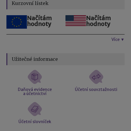
Kurzovní lístek
Načítám
Načítám
hodnoty
hodnoty
Více ▼
Užitečné informace
Daňová evidence
Účetní souvztažnosti
a účetnictví
Účetní slovníček