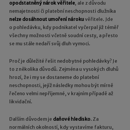
opodstatněný nárok věřitele
, ale z důvodu
nemajetnosti či platební neschopnosti dlužníka
nelze dosáhnout umoření nároku
věřitele. Jde
o pohledávku, kdy podnikatel vyčerpal již téměř
všechny možnosti včetně soudní cesty, a přesto
se mu stále nedaří svůj dluh vymoci.
Proč je důležité řešit nedobytné pohledávky? Je
to z několika důvodů. Zejména u vysokých dluhů
hrozí, že i my se dostaneme do platební
neschopnosti, jejíž následky mohou být mírně
řečeno velmi nepříjemné, v krajním případě až
likvidační.
Dalším důvodem je
daňové hledisko
. Za
normálních okolností, kdy vystavíme fakturu,