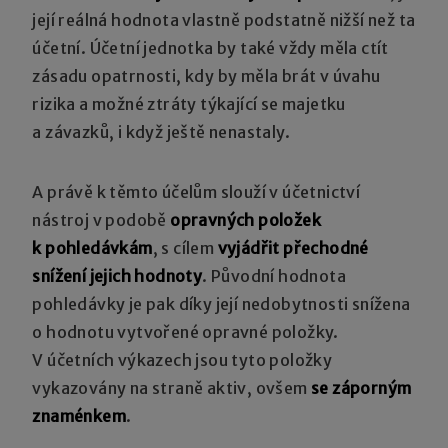
její reálná hodnota vlastně podstatně nižší než ta
účetní. Účetní jednotka by také vždy měla ctít
zásadu opatrnosti, kdy by měla brát v úvahu
rizika a možné ztráty týkající se majetku
a závazků, i když ještě nenastaly.
A právě k těmto účelům slouží v účetnictví
nástroj v podobě
opravných položek
k pohledávkám
, s cílem
vyjádřit přechodné
snížení jejich hodnoty
. Původní hodnota
pohledávky je pak díky její nedobytnosti snížena
o hodnotu vytvořené opravné položky.
V účetních výkazech jsou tyto položky
vykazovány na straně aktiv, ovšem
se záporným
znaménkem
.