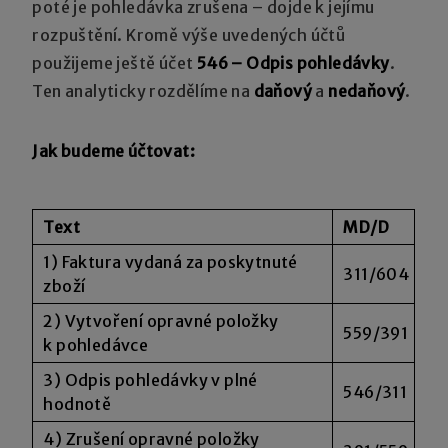
poté je pohledávka zrušena – dojde k jejímu
rozpuštění. Kromě výše uvedených účtů
použijeme ještě účet
546 – Odpis pohledávky
.
Ten analyticky rozdělíme na
daňový
a
nedaňový
.
Jak budeme účtovat:
Text
MD/D
1) Faktura vydaná za poskytnuté
311/604
zboží
2) Vytvoření opravné položky
559/391
k pohledávce
3) Odpis pohledávky v plné
546/311
hodnotě
4) Zrušení opravné položky