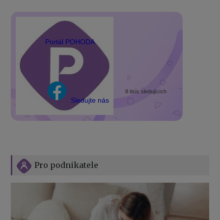
Portál POHODA
8 tisíc sledujících
Sledujte nás
Pro podnikatele