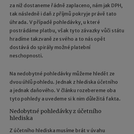
za niž dostaneme řádně zaplaceno, nám jak DPH,
tak následně i daň z příjmů pokryje právě tato
úhrada. V případě pohledávky, u které
postrádáme platbu, však tyto závazky vůči státu
hradíme takzvaně ze svého a to nás opět
dostává do spirály možné platební
neschopnosti.
Na nedobytné pohledávky můžeme hledět ze
dvou úhlů pohledu. Jednak z hlediska účetního
a jednak daňového. V článku rozebereme oba
tyto pohledy a uvedeme si k nim důležitá fakta.
Nedobytné pohledávky z účetního
hlediska
Z účetního hlediska musíme brát v úvahu