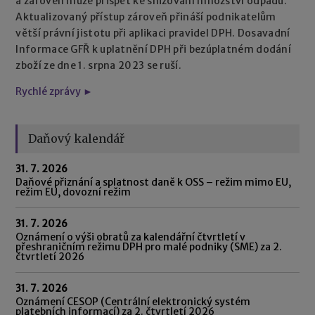
a zároveň může přispět ke snižování množství odpadu.
Aktualizovaný přístup zároveň přináší podnikatelům
větší právní jistotu při aplikaci pravidel DPH. Dosavadní
Informace GFŘ k uplatnění DPH při bezúplatném dodání
zboží ze dne 1. srpna 2023 se ruší.
Rychlé zprávy ►
Daňový kalendář
31. 7. 2026
Daňové přiznání a splatnost daně k OSS – režim mimo EU,
režim EU, dovozní režim
31. 7. 2026
Oznámení o výši obratů za kalendářní čtvrtletí v
přeshraničním režimu DPH pro malé podniky (SME) za 2.
čtvrtletí 2026
31. 7. 2026
Oznámení CESOP (Centrální elektronický systém
platebních informací) za 2. čtvrtletí 2026