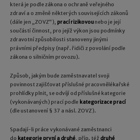
která je podle zákona o ochraně veřejného
zdraví a o změně některých souvisejících zákonů
(dále jen „ZOVZ“),
prací rizikovou
nebo je její
součástí činnost, pro jejíž výkon jsou podmínky
zdravotní způsobilosti stanoveny jinými
právními předpisy (např. řidiči z povolání podle
zákona o silničním provozu).
Způsob, jakým bude zaměstnavatel svoji
povinnost zajišťovat příslušné pracovnělékařské
prohlídky plnit, se odvíjí od příslušné kategorie
(vykonávaných) prací podle
kategorizace prací
(dle ustanovení § 37 a násl. ZOVZ).
Spadají-li práce vykonávané zaměstnanci
do
kategorie první a druhé
, příp. též
druhé