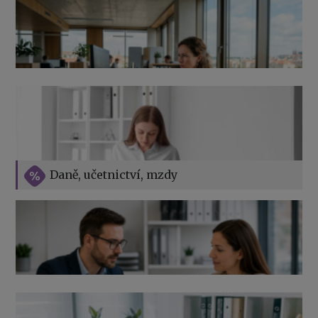
Přehledy pro OSSZ a zdravotní pojišťovny – jak na ně
v roce 2026
Vše o překážkách v práci na straně zaměstnavatele
Daně, učetnictví, mzdy
Výpověď ze zdravotních důvodů 2026 – průvodce pro
zaměstnavatele