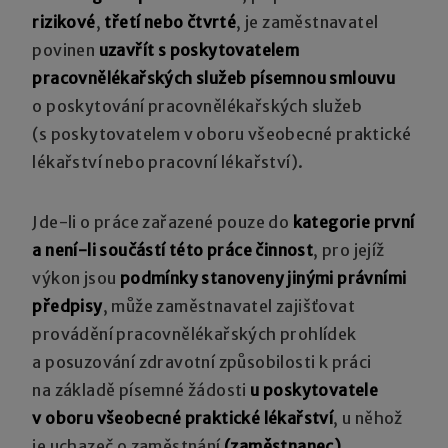
rizikové
,
třetí nebo čtvrté
, je zaměstnavatel
povinen
uzavřít s poskytovatelem
pracovnělékařských služeb písemnou smlouvu
o poskytování pracovnělékařských služeb
(s poskytovatelem v oboru všeobecné praktické
lékařství nebo pracovní lékařství).
Jde-li o práce zařazené pouze do
kategorie první
a není-li součástí této práce činnost
, pro jejíž
výkon jsou
podmínky stanoveny jinými právními
předpisy
, může zaměstnavatel zajišťovat
provádění pracovnělékařských prohlídek
a posuzování zdravotní způsobilosti k práci
na základě písemné žádosti
u poskytovatele
v oboru všeobecné praktické lékařství
, u něhož
je uchazeč o zaměstnání
(zaměstnanec)