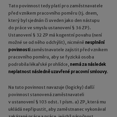
Tato povinnost tedy platí pro zaměstnavatele
před vznikem pracovního poměru (tj. dnem,
který byl sjednán či uveden jako den nástupu
do práce ve smyslu ustanovení § 36 ZP).
Ustanovení § 32 ZP má kogentní povahu (není
možné se od něho odchýlit), nicméně
nesplnění
povinnosti
zaměstnavatele zajistit před vznikem
pracovního poměru, aby se fyzická osoba
podrobila lékařské prohlídce,
nemá za následek
neplatnost následně uzavřené pracovní smlouvy
.
Na tuto povinnost navazuje (logicky) další
povinnost stanovená zaměstnavateli
v ustanovení § 103 odst. 1 písm. a) ZP, která mu
ukládá nepřipustit, aby zaměstnanec vykonával
zakázané práce a práce, jejichž náročnost