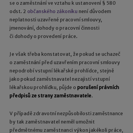
se o zaměstnání ve vztahu k ustanovení § 580
odst. 2
občanského zákoníku
není důvodem
neplatnosti uzavřené pracovní smlouvy,
jmenování, dohody o pracovní činnosti
či dohody o provedení práce.
Je však třeba konstatovat, že pokud se uchazeč
o zaměstnání před uzavřením pracovní smlouvy
nepodrobí vstupní lékařské prohlídce, stejně
jako pokud zaměstnavatel nezajistí vstupní
lékařskou prohlídku, půjde o
porušení právních
předpisů ze strany zaměstnavatele
.
V případě zdravotní nezpůsobilosti zaměstnance
by tak zaměstnavatel neměl umožnit
předmětnému zaměstnanci výkon jakékoli práce,