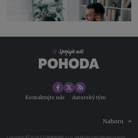
Co pohlídat při přebírání účetnictví
Změny ve zdravotním pojištění v roce 2026
Kontaktujte nás
Autorský tým
Nahoru
Copyright © 2026 STORMWARE s.r.o. Jakékoliv užití obsahu včetně