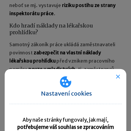
neboť se mj. vystavuje
riziku postihu ze strany
inspektorátu práce
.
Kdo hradí náklady na lékařskou
prohlídku?
Samotný zákoník práce ukládá zaměstnavateli
povinnost
zabezpečit na vlastní náklady
lékařskou prohlídku
před vznikem pracovního
poměru
pouze u mladistvých
, tj. zaměstnanců
mladších 18 let (ustanovení § 247 ZP).
V ostatních případech hradí vstupní lékařskou
Nastavení cookies
prohlídku osoba ucházející se o zaměstnání.
Zaměstnavatel hradí náklady vstupní lékařské
prohlídky, pokud uzavře s uchazečem
Aby naše stránky fungovaly, jak mají,
potřebujeme váš souhlas se zpracováním
o zaměstnání pracovněprávní nebo obdobný