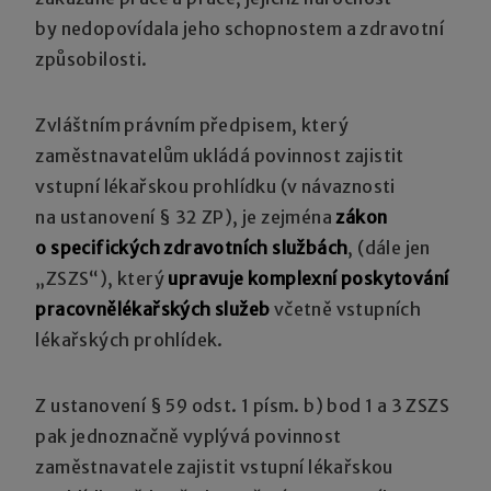
by nedopovídala jeho schopnostem a zdravotní
způsobilosti.
Zvláštním právním předpisem, který
zaměstnavatelům ukládá povinnost zajistit
vstupní lékařskou prohlídku (v návaznosti
na ustanovení § 32 ZP), je zejména
zákon
o specifických zdravotních službách
, (dále jen
„ZSZS“), který
upravuje komplexní poskytování
pracovnělékařských služeb
včetně vstupních
lékařských prohlídek.
Z ustanovení § 59 odst. 1 písm. b) bod 1 a 3 ZSZS
pak jednoznačně vyplývá povinnost
zaměstnavatele zajistit vstupní lékařskou