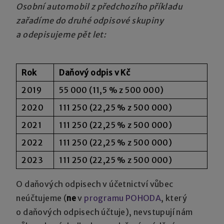
Osobní automobil z předchozího příkladu
zařadíme do druhé odpisové skupiny
a odepisujeme pět let:
Rok
Daňový odpis v Kč
2019
55 000 (11,5 % z 500 000)
2020
111 250 (22,25 % z 500 000)
2021
111 250 (22,25 % z 500 000)
2022
111 250 (22,25 % z 500 000)
2023
111 250 (22,25 % z 500 000)
O daňových odpisech v účetnictví vůbec
neúčtujeme (
ne
v
programu POHODA
, který
o daňových odpisech účtuje), nevstupují nám