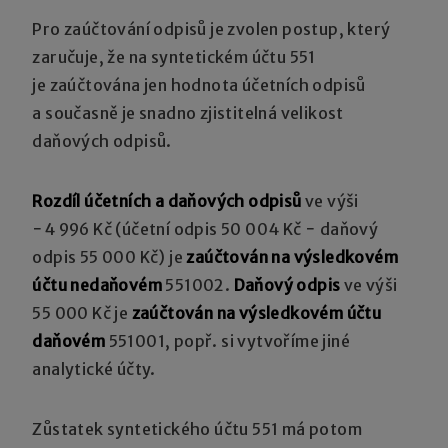
Pro zaúčtování odpisů je zvolen postup, který
zaručuje, že na syntetickém účtu 551
je zaúčtována jen hodnota účetních odpisů
a současně je snadno zjistitelná velikost
daňových odpisů.
Rozdíl účetních a daňových odpisů
ve výši
−4 996 Kč (účetní odpis 50 004 Kč − daňový
odpis 55 000 Kč) je
zaúčtován na výsledkovém
účtu nedaňovém
551002.
Daňový odpis
ve výši
55 000 Kč je
zaúčtován na výsledkovém účtu
daňovém
551001, popř. si vytvoříme jiné
analytické účty.
Zůstatek syntetického účtu 551 má potom