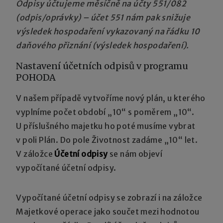
Odpisy účtujeme měsíčně na účty 551/082
(odpis/oprávky) – účet 551 nám pak snižuje
výsledek hospodaření vykazovaný na řádku 10
daňového přiznání (výsledek hospodaření).
Nastavení účetních odpisů v programu
POHODA
V našem případě vytvoříme nový plán, u kterého
vyplníme počet období „10“ s poměrem „10“.
U příslušného majetku ho poté musíme vybrat
v poli Plán. Do pole Životnost zadáme „10“ let.
V záložce
Účetní odpisy
se nám objeví
vypočítané účetní odpisy.
Vypočítané účetní odpisy se zobrazí i na záložce
Majetkové operace jako součet mezi hodnotou