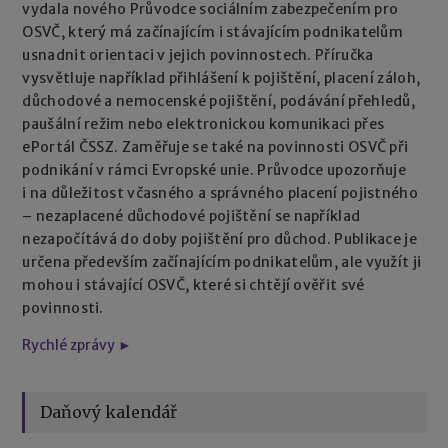
vydala nového Průvodce sociálním zabezpečením pro
OSVČ, který má začínajícím i stávajícím podnikatelům
usnadnit orientaci v jejich povinnostech. Příručka
vysvětluje například přihlášení k pojištění, placení záloh,
důchodové a nemocenské pojištění, podávání přehledů,
paušální režim nebo elektronickou komunikaci přes
ePortál ČSSZ. Zaměřuje se také na povinnosti OSVČ při
podnikání v rámci Evropské unie. Průvodce upozorňuje
i na důležitost včasného a správného placení pojistného
– nezaplacené důchodové pojištění se například
nezapočítává do doby pojištění pro důchod. Publikace je
určena především začínajícím podnikatelům, ale využít ji
mohou i stávající OSVČ, které si chtějí ověřit své
povinnosti.
Rychlé zprávy ►
Daňový kalendář