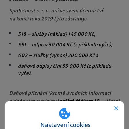
Společnost s. r. o. má ve svém účetnictví
na konci roku 2019 tyto zůstatky:
518 – služby (náklad) 145 000 Kč,
551 – odpisy 50 004 Kč (z příkladu výše),
602 – služby (výnos) 200 000 Kč a
daňové odpisy činí 55 000 Kč (z příkladu
výše).
Daňové přiznání (kromě úvodních informací
o daňovém subjektu)
začíná řádkem 10
– účetní
hospodářský výsledek (v našem případě
4 996 Kč). Údaj na tomto řádku bereme
Nastavení cookies
z účetnictví a dále už jej na dalších řádcích