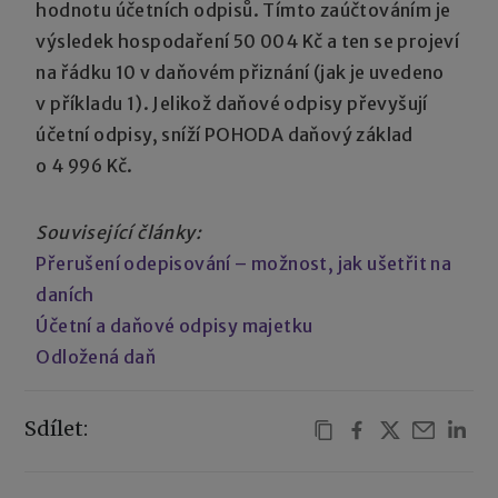
hodnotu účetních odpisů. Tímto zaúčtováním je
výsledek hospodaření 50 004 Kč a ten se projeví
na řádku 10 v daňovém přiznání (jak je uvedeno
v příkladu 1). Jelikož daňové odpisy převyšují
účetní odpisy, sníží POHODA daňový základ
o 4 996 Kč.
Související články:
Přerušení odepisování – možnost, jak ušetřit na
daních
Účetní a daňové odpisy majetku
Odložená daň
Sdílet: