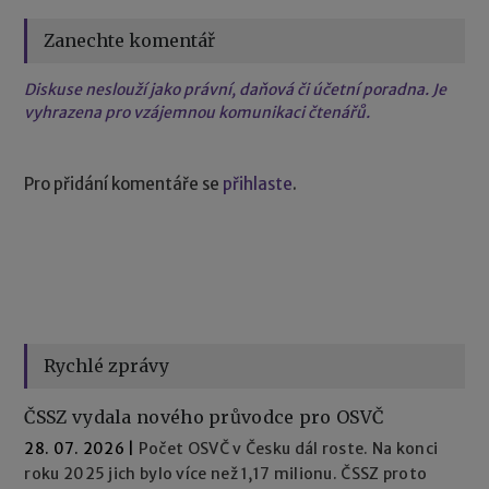
Zanechte komentář
Diskuse neslouží jako právní, daňová či účetní poradna. Je
vyhrazena pro vzájemnou komunikaci čtenářů.
Pro přidání komentáře se
přihlaste
.
Rychlé zprávy
ČSSZ vydala nového průvodce pro OSVČ
28. 07. 2026
|
Počet OSVČ v Česku dál roste. Na konci
roku 2025 jich bylo více než 1,17 milionu. ČSSZ proto