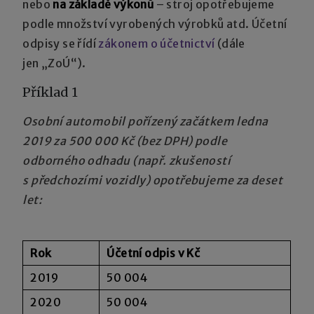
nebo
na základě výkonů
– stroj opotřebujeme
podle množství vyrobených výrobků atd. Účetní
odpisy se řídí
zákonem o účetnictví
(dále
jen „ZoÚ“).
Příklad 1
Osobní automobil pořízený začátkem ledna
2019 za 500 000 Kč (bez DPH) podle
odborného odhadu (např. zkušeností
s předchozími vozidly) opotřebujeme za deset
let:
Rok
Účetní odpis v Kč
2019
50 004
2020
50 004