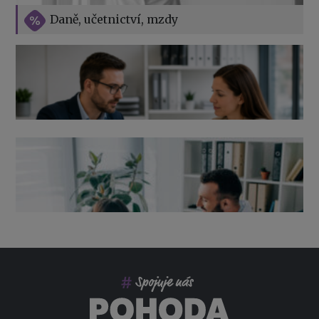
Vše o překážkách v práci na straně zaměstnavatele
Daně, učetnictví, mzdy
Výpověď ze zdravotních důvodů 2026 – průvodce pro
zaměstnavatele
Co pohlídat při přebírání účetnictví