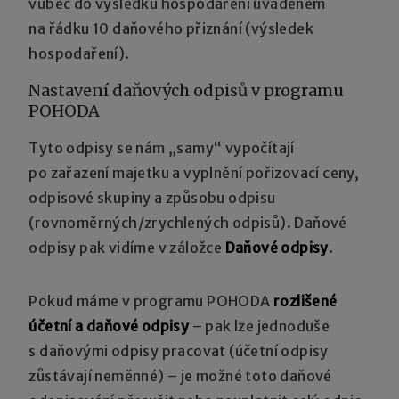
vůbec do výsledku hospodaření uváděném
na řádku 10 daňového přiznání (výsledek
hospodaření).
Nastavení daňových odpisů v programu
POHODA
Tyto odpisy se nám „samy“ vypočítají
po zařazení majetku a vyplnění pořizovací ceny,
odpisové skupiny a způsobu odpisu
(rovnoměrných/zrychlených odpisů). Daňové
odpisy pak vidíme v záložce
Daňové odpisy
.
Pokud máme v programu POHODA
rozlišené
účetní a daňové odpisy
– pak lze jednoduše
s daňovými odpisy pracovat (účetní odpisy
zůstávají neměnné) – je možné toto daňové