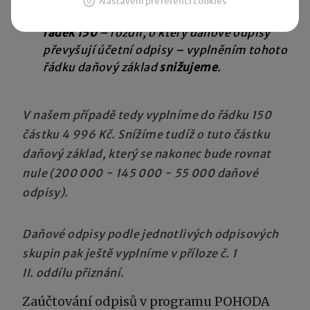
Nastavení preferencí cookies
tohoto řádku daňový základ
zvyšujeme
,
řádek 150
– rozdíl, o který daňové odpisy
převyšují účetní odpisy – vyplněním tohoto
řádku daňový základ
snižujeme
.
V našem případě tedy vyplníme do řádku 150
částku 4 996 Kč. Snížíme tudíž o tuto částku
daňový základ, který se nakonec bude rovnat
nule (200 000 − 145 000 − 55 000 daňové
odpisy).
Daňové odpisy podle jednotlivých odpisových
skupin pak ještě vyplníme v příloze č. 1
II. oddílu přiznání.
Zaúčtování odpisů v programu POHODA