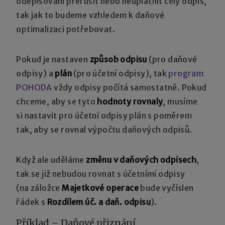
odepisování přerušit nebo neuplatnit celý odpis,
tak jak to budeme vzhledem k daňové
optimalizaci potřebovat.
Pokud je nastaven
způsob odpisu
(pro daňové
odpisy) a
plán
(pro účetní odpisy), tak
program
POHODA
vždy odpisy počítá samostatně. Pokud
chceme, aby se tyto
hodnoty rovnaly
, musíme
si nastavit pro účetní odpisy plán s poměrem
tak, aby se rovnal výpočtu daňových odpisů.
Když ale uděláme
změnu v daňových odpisech
,
tak se již nebudou rovnat s účetními odpisy
(na záložce
Majetkové operace
bude vyčíslen
řádek s
Rozdílem úč. a daň. odpisu
).
Příklad – Daňové přiznání