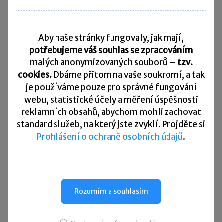
upravujeme (ať už směrem nahoru nebo dolu),
až se dostaneme z účetního hospodářského
výsledku
na „daňový“ základ daně
.
Aby naše stránky fungovaly, jak mají,
potřebujeme váš souhlas se zpracováním
Vidíme, že účetní odpisy (50 004 Kč) jsou
malých anonymizovaných souborů –
tzv.
o 4 996 Kč
nižší než daňové odpisy
(55 000 Kč).
cookies.
Dbáme přitom na vaše soukromí, a tak
Účetní výsledek hospodaření musíme tedy
je
používáme pouze pro správné fungování
v rámci daňového přiznání upravit tak,
webu, statistické účely a měření úspěšnosti
reklamních obsahů, abychom mohli zachovat
abychom základ daně snížili o částku 55 000 Kč
standard služeb, na který jste zvyklí. Projděte si
(podle ZDP), a ne jen o 50 004 Kč (podle ZoÚ).
Prohlášení o ochraně osobních údajů
.
Pro zohlednění rozdílů mezi účetními
a daňovými odpisy
slouží v daňovém přiznání
řádky 50 a 150:
Rozumím a souhlasím
řádek 50
– rozdíl, o který účetní odpisy
převyšují daňové odpisy – vyplněním