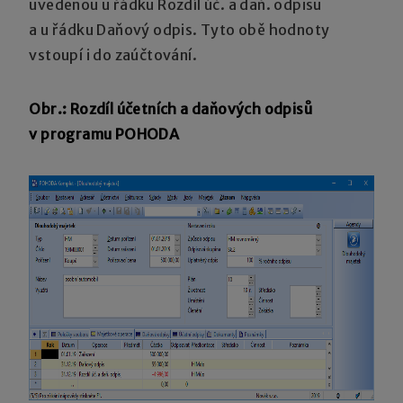
uvedenou u řádku Rozdíl úč. a daň. odpisů
a u řádku Daňový odpis. Tyto obě hodnoty
vstoupí i do zaúčtování.
Obr.: Rozdíl účetních a daňových odpisů
v programu POHODA