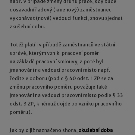
např. v případě změny druhu práce, kdy bude
dosavadní řadový (kmenový) zaměstnanec
vykonávat (nově) vedoucí funkci, znovu sjednat
zkušební dobu.
Totéž platí i v případě zaměstnanců ve státní
správě, kterým vznikl pracovní poměr
na základě pracovní smlouvy, a poté byli
jmenováni na vedoucí pracovní místo např.
ředitele odboru (podle § 40 odst. 1 ZP se za
změnu pracovního poměru považuje také
jmenování na vedoucí pracovní místo podle § 33
odst. 3 ZP, k němuž dojde po vzniku pracovního
poměru).
Jak bylo již naznačeno shora,
zkušební doba