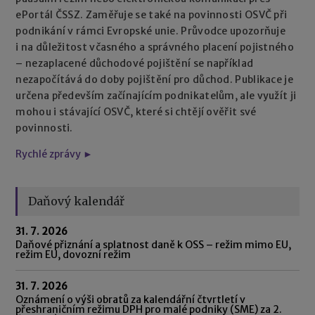
ePortál ČSSZ. Zaměřuje se také na povinnosti OSVČ při
podnikání v rámci Evropské unie. Průvodce upozorňuje
i na důležitost včasného a správného placení pojistného
– nezaplacené důchodové pojištění se například
nezapočítává do doby pojištění pro důchod. Publikace je
určena především začínajícím podnikatelům, ale využít ji
mohou i stávající OSVČ, které si chtějí ověřit své
povinnosti.
Rychlé zprávy ►
Daňový kalendář
31. 7. 2026
Daňové přiznání a splatnost daně k OSS – režim mimo EU,
režim EU, dovozní režim
31. 7. 2026
Oznámení o výši obratů za kalendářní čtvrtletí v
přeshraničním režimu DPH pro malé podniky (SME) za 2.