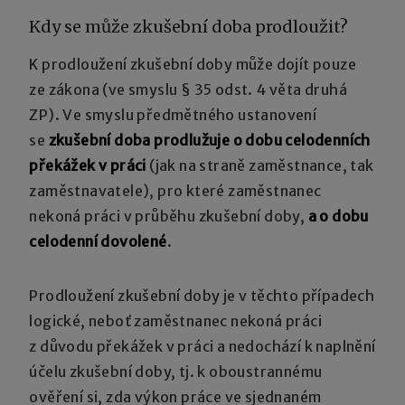
Kdy se může zkušební doba prodloužit?
K prodloužení zkušební doby může dojít pouze
ze zákona (ve smyslu § 35 odst. 4 věta druhá
ZP). Ve smyslu předmětného ustanovení
se
zkušební doba prodlužuje o dobu celodenních
překážek v práci
(jak na straně zaměstnance, tak
zaměstnavatele), pro které zaměstnanec
nekoná práci v průběhu zkušební doby,
a o dobu
celodenní dovolené
.
Prodloužení zkušební doby je v těchto případech
logické, neboť zaměstnanec nekoná práci
z důvodu překážek v práci a nedochází k naplnění
účelu zkušební doby, tj. k oboustrannému
ověření si, zda výkon práce ve sjednaném