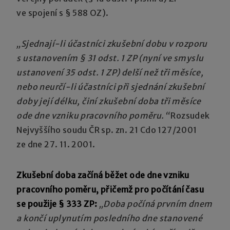
ve spojení s § 588 OZ).
„Sjednají-li účastníci zkušební dobu v rozporu
s ustanovením § 31 odst. 1 ZP (nyní ve smyslu
ustanovení 35 odst. 1 ZP) delší než tři měsíce,
nebo neurčí-li účastníci při sjednání zkušební
doby její délku, činí zkušební doba tři měsíce
ode dne vzniku pracovního poměru.“
Rozsudek
Nejvyššího soudu ČR sp. zn. 21 Cdo 127/2001
ze dne 27. 11. 2001.
Zkušební doba začíná běžet ode dne vzniku
pracovního poměru, přičemž pro počítání času
se použije § 333 ZP:
„Doba počíná prvním dnem
a končí uplynutím posledního dne stanovené