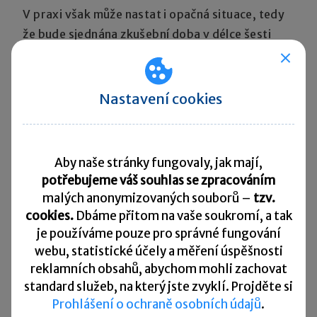
V praxi však může nastat i opačná situace, tedy
že bude sjednána zkušební doba v délce šesti
měsíců s vedoucím zaměstnancem, který však
v průběhu této doby ztratí postavení vedoucího
zaměstnance
(například proto, že nebude nadále
Nastavení cookies
splňovat podmínky uvedené v § 11 ZP). Lze
se přiklonit k výkladu, že ani tato
skutečnost
nebude mít sama o sobě vliv na délku zkušební
Aby naše stránky fungovaly, jak mají,
doby
(např. ve smyslu jejího automatického
potřebujeme váš souhlas se zpracováním
zkrácení na maximální možnou délku zkušební
malých anonymizovaných souborů –
tzv.
doby stanovenou pro řadové zaměstnance).
cookies.
Dbáme přitom na vaše soukromí, a tak
je
používáme pouze pro správné fungování
webu, statistické účely a měření úspěšnosti
Právní jednání je nutné posuzovat podle doby,
reklamních obsahů, abychom mohli zachovat
kdy bylo učiněno, a v této době se jednalo
standard služeb, na který jste zvyklí. Projděte si
o vedoucího zaměstnance a nic nebránilo tomu,
Prohlášení o ochraně osobních údajů
.
aby byla sjednána zkušební doba v délce šesti