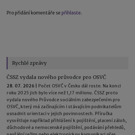
Pro přidání komentáře se
přihlaste
.
Rychlé zprávy
ČSSZ vydala nového průvodce pro OSVČ
28. 07. 2026
|
Počet OSVČ v Česku dál roste. Na konci
roku 2025 jich bylo více než 1,17 milionu. ČSSZ proto
vydala nového Průvodce sociálním zabezpečením pro
OSVČ, který má začínajícím i stávajícím podnikatelům
usnadnit orientaci v jejich povinnostech. Příručka
vysvětluje například přihlášení k pojištění, placení záloh,
důchodové a nemocenské pojištění, podávání přehledů,
paušální režim nebo elektronickou komunikaci přes