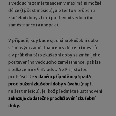
s vedoucím zaměstnancem v maximální možné
délce (tj. šest měsíců), ale tento v průběhu
zkušební doby ztratí postavení vedoucího
zaměstnance (a naopak).
V případě, kdy bude sjednána zkušební doba
s řadovým zaměstnancem v délce tří měsíců
a v průběhu této zkušební doby se změní jeho
postavení na vedoucího zaměstnance, pak lze
s odkazem na § 35 odst. 4 ZP s jistotou
prohlásit, že
v daném případě nepřipadá
prodloužení zkušební doby v úvahu
(např.
na šest měsíců), jelikož předmětné ustanovení
zakazuje dodatečné prodlužování zkušební
doby
.