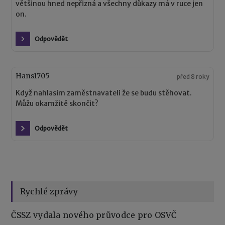
většinou hned nepřizná a všechny důkazy má v ruce jen
on.
Odpovědět
Hans1705
před 8 roky
Když nahlasim zaměstnavateli že se budu stěhovat.
Můžu okamžitě skončit?
Odpovědět
Rychlé zprávy
ČSSZ vydala nového průvodce pro OSVČ