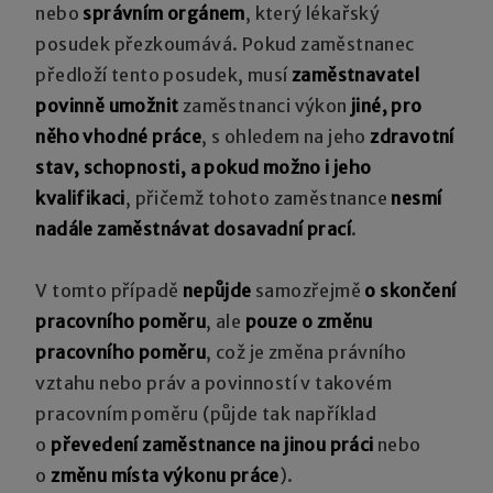
nebo
správním orgánem
, který lékařský
posudek přezkoumává. Pokud zaměstnanec
předloží tento posudek, musí
zaměstnavatel
povinně umožnit
zaměstnanci výkon
jiné, pro
něho vhodné práce
, s ohledem na jeho
zdravotní
stav, schopnosti, a pokud možno i jeho
kvalifikaci
, přičemž tohoto zaměstnance
nesmí
nadále zaměstnávat dosavadní prací
.
V tomto případě
nepůjde
samozřejmě
o skončení
pracovního poměru
, ale
pouze o změnu
pracovního poměru
, což je změna právního
vztahu nebo práv a povinností v takovém
pracovním poměru (půjde tak například
o
převedení zaměstnance na jinou práci
nebo
o
změnu místa výkonu práce
).