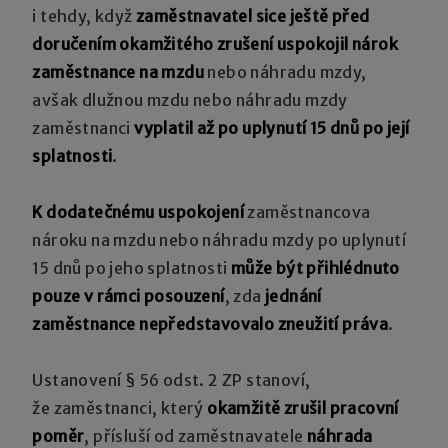
i tehdy, když
zaměstnavatel sice ještě před
doručením okamžitého zrušení uspokojil nárok
zaměstnance na mzdu
nebo náhradu mzdy,
avšak dlužnou mzdu nebo náhradu mzdy
zaměstnanci
vyplatil až po uplynutí 15 dnů po její
splatnosti
.
K dodatečnému uspokojení
zaměstnancova
nároku na mzdu nebo náhradu mzdy po uplynutí
15 dnů po jeho splatnosti
může být přihlédnuto
pouze v rámci posouzení
, zda
jednání
zaměstnance nepředstavovalo zneužití práva
.
Ustanovení § 56 odst. 2 ZP stanoví,
že zaměstnanci, který
okamžitě zrušil pracovní
poměr
, přísluší od zaměstnavatele
náhrada