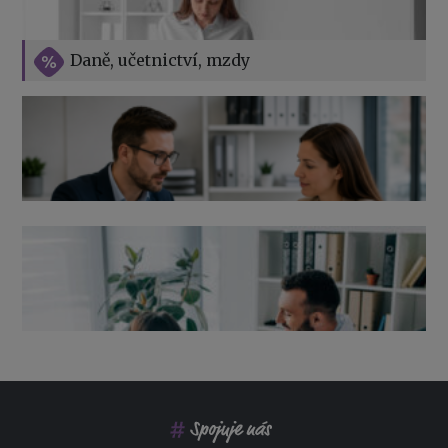
Vše o překážkách v práci na straně zaměstnavatele
Daně, učetnictví, mzdy
Výpověď ze zdravotních důvodů 2026 – průvodce pro
zaměstnavatele
Co pohlídat při přebírání účetnictví