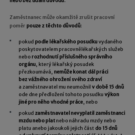
nebo bez udání důvodů
.
Zaměstnanec může okamžitě zrušit pracovní
poměr
pouze z těchto důvodů
:
pokud
podle lékařského posudku
vydaného
poskytovatelem pracovnělékařských služeb
nebo
rozhodnutí příslušného správního
orgánu
, který lékařský posudek
přezkoumává,
nemůže konat dál práci
bez vážného ohrožení svého zdraví
a zaměstnavatel mu neumožnil
v době 15 dnů
ode dne předložení tohoto posudku
výkon
jiné pro něho vhodné práce
, nebo
pokud
zaměstnavatel nevyplatil zaměstnanci
mzdu nebo plat
nebo náhradu mzdy nebo
platu anebo jakoukoli jejich část
do 15 dnů