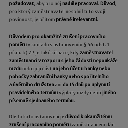
požadovat
, aby pro něj
nadále pracoval
.
Důvod
,
pro který zaměstnavatel nesplnil tuto svoji
povinnost, je přitom
právně irelevantní
.
Důvodem pro okamžité zrušení pracovního
poměru
v souladu s ustanovením § 56 odst. 1
písm. b) ZP je také situace, kdy
zaměstnavatel
zaměstnanci v rozporu s jeho žádostí nepoukáže
mzdu
nebo její část
na jeho účet u banky nebo
pobočky zahraniční banky nebo spořitelního
a úvěrního družstva
ani
do 15 dnů po uplynutí
pravidelného termínu
výplaty mzdy nebo
jiného
písemně sjednaného termínu
.
Dle tohoto ustanovení je
důvod k okamžitému
zrušení pracovního poměru
zaměstnancem dán