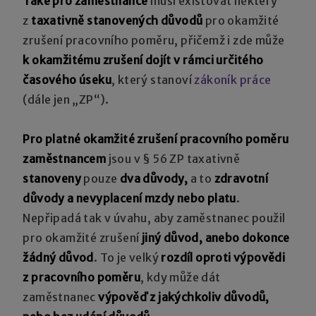
Také pro zaměstnance
musí existovat některý
z
taxativně stanovených důvodů
pro okamžité
zrušení pracovního poměru, přičemž i zde může
k okamžitému
zrušení dojít v rámci určitého
časového úseku
, který stanoví
zákoník práce
(dále jen „ZP“).
Pro platné okamžité zrušení pracovního poměru
zaměstnancem
jsou v § 56 ZP taxativně
stanoveny
pouze
dva důvody,
a to
zdravotní
důvody a nevyplacení mzdy nebo platu
.
Nepřipadá tak v úvahu, aby zaměstnanec použil
pro okamžité zrušení
jiný důvod, anebo dokonce
žádný důvod
. To je velký
rozdíl oproti výpovědi
z pracovního poměru
, kdy může dát
zaměstnanec
výpověď z jakýchkoliv důvodů,