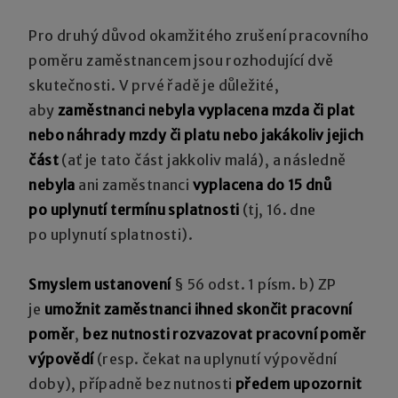
Pro druhý důvod okamžitého zrušení pracovního
poměru zaměstnancem jsou rozhodující dvě
skutečnosti. V prvé řadě je důležité,
aby
zaměstnanci nebyla vyplacena mzda či plat
nebo náhrady mzdy či platu nebo jakákoliv jejich
část
(ať je tato část jakkoliv malá), a následně
nebyla
ani zaměstnanci
vyplacena do 15 dnů
po uplynutí termínu splatnosti
(tj, 16. dne
po uplynutí splatnosti).
Smyslem ustanovení
§ 56 odst. 1 písm. b) ZP
je
umožnit zaměstnanci ihned skončit pracovní
poměr
,
bez nutnosti rozvazovat pracovní poměr
výpovědí
(resp. čekat na uplynutí výpovědní
doby), případně bez nutnosti
předem upozornit