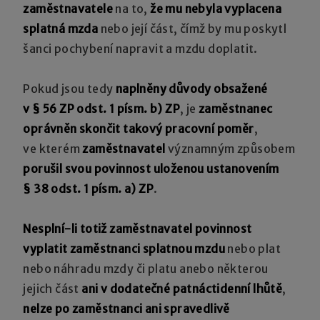
zaměstnavatele
na to,
že mu nebyla vyplacena
splatná mzda
nebo její část, čímž by mu poskytl
šanci pochybení napravit a mzdu doplatit.
Pokud jsou tedy
naplněny důvody obsažené
v § 56 ZP odst. 1 písm. b) ZP
, je
zaměstnanec
oprávněn skončit takový pracovní poměr
,
ve kterém
zaměstnavatel
významným způsobem
porušil svou povinnost uloženou ustanovením
§ 38 odst. 1 písm. a) ZP
.
Nesplní-li totiž zaměstnavatel povinnost
vyplatit zaměstnanci splatnou mzdu
nebo plat
nebo náhradu mzdy či platu anebo některou
jejich část
ani v dodatečné patnáctidenní lhůtě
,
nelze po zaměstnanci ani spravedlivě