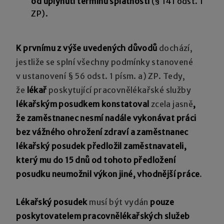
od uplynutí termínu splatnosti
(§ 141 odst. 1
ZP).
K prvnímu z výše uvedených důvodů
dochází,
jestliže se splní všechny podmínky stanovené
v ustanovení § 56 odst. 1 písm. a) ZP. Tedy,
že
lékař
poskytující pracovnělékařské služby
lékařským posudkem konstatoval
zcela jasně
,
že zaměstnanec nesmí nadále vykonávat práci
bez vážného ohrožení zdraví a zaměstnanec
lékařský posudek předložil zaměstnavateli,
který mu do 15 dnů od tohoto předložení
posudku neumožnil výkon jiné, vhodnější práce
.
Lékařský posudek
musí být vydán
pouze
poskytovatelem pracovnělékařských služeb