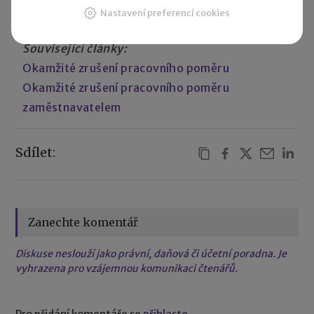
pracovního poměru
.
Nastavení preferencí cookies
Související články:
Okamžité zrušení pracovního poměru
Okamžité zrušení pracovního poměru
zaměstnavatelem
Sdílet:
Zanechte komentář
Diskuse neslouží jako právní, daňová či účetní poradna. Je
vyhrazena pro vzájemnou komunikaci čtenářů.