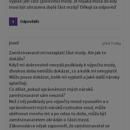
vyplatí jen část (polovinu) mzdy. Je nějaká lhůta do kdy
musí být uhrazena zbylá část mzdy? Děkuji za odpověď
Odpovědět
josef
před 7 roky
Zaměstnavatel mi nezaplatí část mzdy. Ale jak to
dokážu?
Když mi dobrovolně nevydá podklady k výpočtu mzdy,
dlouhou dobu nemůžu dokázat, co a kolik mi nevyplatil.
Můžu pouze dokázat, kolik mi vyplatil a jaké další nároky
uplatňuji.
Co dělat, pokud oprávněnost mých nároků
zaměstnavatel sám neuzná?
Než z něj podklady pro výpočty mezd vysoudím a o
oprávněnosti mých nároků rozhodne soud, může
uběhnout mnoho let a po celou tu dobu, můžu být
zaměstnavatelem okrádán o části mezd.
Zákonodárce nějak zapomněl, že zaměstnavatel se