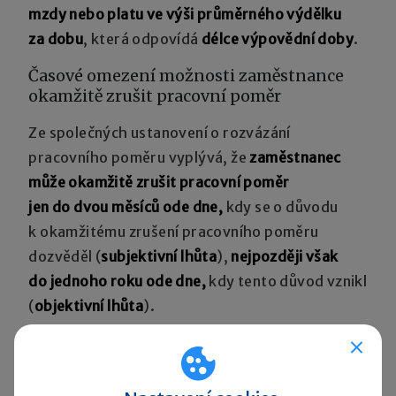
mzdy nebo platu ve výši průměrného výdělku
za dobu
, která odpovídá
délce výpovědní doby
.
Časové omezení možnosti zaměstnance
okamžitě zrušit pracovní poměr
Ze společných ustanovení o rozvázání
pracovního poměru vyplývá, že
zaměstnanec
může okamžitě zrušit pracovní poměr
jen do dvou měsíců ode dne,
kdy se o důvodu
k okamžitému zrušení pracovního poměru
dozvěděl (
subjektivní lhůta
),
nejpozději však
do jednoho roku ode dne,
kdy tento důvod vznikl
(
objektivní lhůta
).
Pokud tyto
lhůty dodrženy nebudou
,
nedojde ani
k platnému rozvázání pracovního poměru