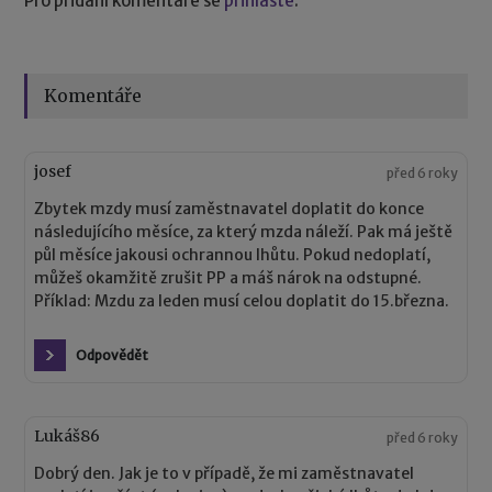
Pro přidání komentáře se
přihlaste
.
Komentáře
josef
před 6 roky
Zbytek mzdy musí zaměstnavatel doplatit do konce
následujícího měsíce, za který mzda náleží. Pak má ještě
půl měsíce jakousi ochrannou lhůtu. Pokud nedoplatí,
můžeš okamžitě zrušit PP a máš nárok na odstupné.
Příklad: Mzdu za leden musí celou doplatit do 15.března.
Odpovědět
Lukáš86
před 6 roky
Dobrý den. Jak je to v případě, že mi zaměstnavatel