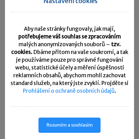
Nastavení cookies
na základě tohoto jednostranného právního
jednání.
Závěr
Aby naše stránky fungovaly, jak mají,
potřebujeme váš souhlas se zpracováním
Právní jednání účastníků
pracovního poměru
malých anonymizovaných souborů –
tzv.
směřující k jeho skončení je nejdůležitější
cookies.
Dbáme přitom na vaše soukromí, a tak
a v praxi také
nejčastější způsob
, na jehož
je
používáme pouze pro správné fungování
základě
dochází k rozvázání pracovního poměru
.
webu, statistické účely a měření úspěšnosti
reklamních obsahů, abychom mohli zachovat
Také proto věnuje
právní úprava těmto právním
standard služeb, na který jste zvyklí. Projděte si
jednáním mimořádnou pozornost
a velmi
Prohlášení o ochraně osobních údajů
.
podrobně upravuje všechny jejich náležitosti
i právní důsledky z nich vyplývající. Jedná
se o
právní jednání, která mají zvlášť závažné
právní důsledky
, neboť vedou ke skončení
Rozumím a souhlasím
nejdůležitějšího pracovněprávního vztahu –