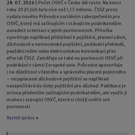
28. 07. 2026
|
Počet OSVČ v Česku dál roste. Na konci
roku 2025 jich bylo více než 1,17 milionu. ČSSZ proto
vydala nového Průvodce sociálním zabezpečením pro
OSVČ, který má začínajícím i stávajícím podnikatelům
usnadnit orientaci v jejich povinnostech. Příručka
vysvětluje například přihlášení k pojištění, placení záloh,
důchodové a nemocenské pojištění, podávání přehledů,
paušální režim nebo elektronickou komunikaci přes
ePortál ČSSZ. Zaměřuje se také na povinnosti OSVČ při
podnikání v rámci Evropské unie. Průvodce upozorňuje
i na důležitost včasného a správného placení pojistného
– nezaplacené důchodové pojištění se například
nezapočítává do doby pojištění pro důchod. Publikace je
určena především začínajícím podnikatelům, ale využít ji
mohou i stávající OSVČ, které si chtějí ověřit své
povinnosti.
Rychlé zprávy ►