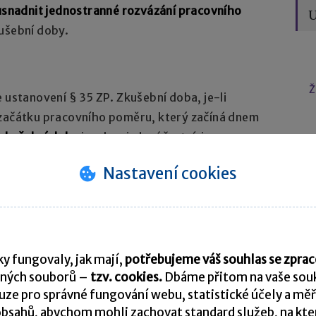
usnadnit jednostranné rozvázání pracovního
U
kušební doby.
Ž
 ustanovení § 35 ZP. Zkušební doba, je-li
 začátku pracovního poměru, který začíná dnem
zkušební doby
je, aby si oba účastníci
 jim tento
pracovní poměr vyhovuje
, či nikoliv.
Nastavení cookies
 účastníkům pracovního poměru zejména
 druh práce, místo výkonu práce a mzdové,
mínky, resp. zda je zaměstnavatel spokojen
čekávání v přístupu k plnění pracovních
y fungovaly, jak mají,
potřebujeme váš souhlas se zpr
ných souborů –
tzv. cookies.
Dbáme přitom na vaše souk
ze pro správné fungování webu, statistické účely a měř
bsahů, abychom mohli zachovat standard služeb, na který