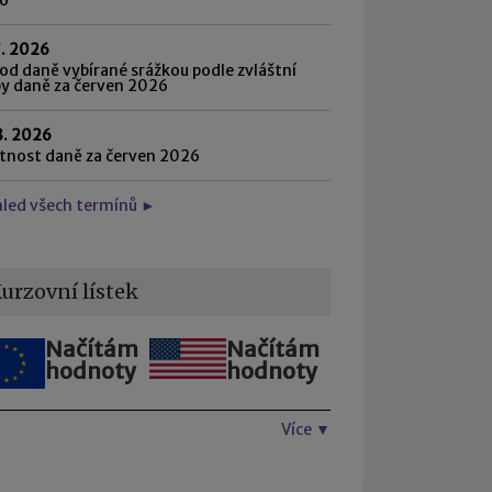
7. 2026
d daně vybírané srážkou podle zvláštní
by daně za červen 2026
8. 2026
atnost daně za červen 2026
hled všech termínů ►
urzovní lístek
Načítám
Načítám
hodnoty
hodnoty
Více ▼