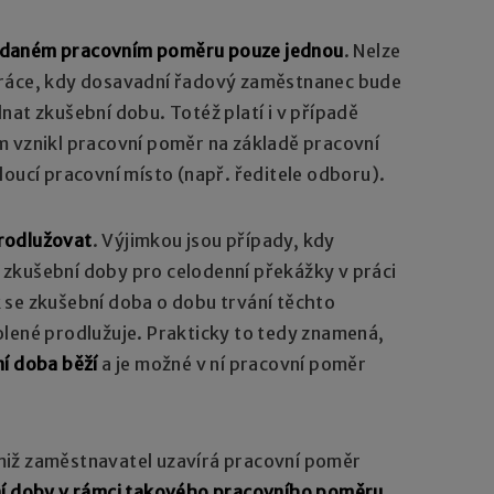
 daném pracovním poměru pouze jednou
. Nelze
práce, kdy dosavadní řadový zaměstnanec bude
nat zkušební dobu. Totéž platí i v případě
m vznikl pracovní poměr na základě pracovní
doucí pracovní místo (např. ředitele odboru).
rodlužovat
. Výjimkou jsou případy, kdy
zkušební doby pro celodenní překážky v práci
 se zkušební doba o dobu trvání těchto
olené prodlužuje. Prakticky to tedy znamená,
í doba běží
a je možné v ní pracovní poměr
miž zaměstnavatel uzavírá pracovní poměr
ní doby v rámci takového pracovního poměru