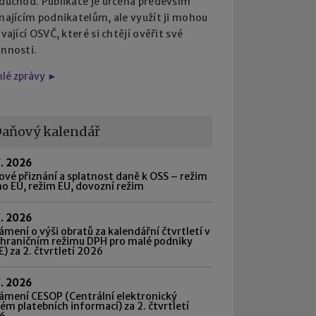
 důchod. Publikace je určena především
najícím podnikatelům, ale využít ji mohou
ávající OSVČ, které si chtějí ověřit své
innosti.
hlé zprávy ►
aňový kalendář
7. 2026
vé přiznání a splatnost daně k OSS – režim
o EU, režim EU, dovozní režim
7. 2026
mení o výši obratů za kalendářní čtvrtletí v
shraničním režimu DPH pro malé podniky
) za 2. čtvrtletí 2026
7. 2026
ámení CESOP (Centrální elektronický
ém platebních informací) za 2. čtvrtletí
6