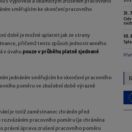
polu s výpovědí a okamžitým zrušením pracovního
ním směřujícím ke skončení pracovního
31. 
Odvo
saz
í době je možné uplatnit jak ze strany
10. 
Spl
stnance, přičemž tento způsob jednostranného
á v úvahu
pouze v průběhu platně sjednané
Pře
ním jednáním směřujícím ke skončení pracovního
K
covního poměru ve zkušební době výrazně
nání je totiž zaměstnanec chráněn před
rozvázáním pracovního poměru (je chráněna
co právní úprava zrušení pracovního poměru