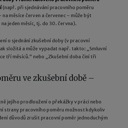
í
(např. při sjednávání pracovního poměru
– na měsíce červen a červenec – může být
a jeden měsíc, tj. do 30. června).
í o sjednání zkušební doby (v pracovní
rak složitá a může vypadat např. takto: „Smluvní
ce tří měsíců.“ nebo „Zkušební doba činí tři
oměru ve zkušební době –
ně jejího prodloužení o překážky v práci nebo
vní strany pracovního poměru možnost kdykoliv
edení důvodů zrušit pracovní poměr jednoduchým