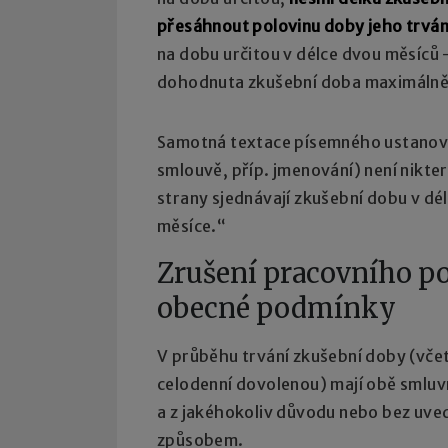
přesáhnout polovinu doby jeho trván
na dobu určitou v délce dvou měsíců 
dohodnuta zkušební doba maximálně n
Samotná textace písemného ustanoven
smlouvě, příp. jmenování) není nikte
strany sjednávají zkušební dobu v dél
měsíce.“
Zrušení pracovního p
obecné podmínky
V průběhu trvání zkušební doby (včet
celodenní dovolenou) mají obě smlu
a z jakéhokoliv důvodu nebo bez uv
způsobem.