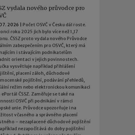
SZ vydala nového průvodce pro
VČ
 07. 2026
|
Počet OSVČ v Česku dál roste.
onci roku 2025 jich bylo více než 1,17
ionu. ČSSZ proto vydala nového Průvodce
iálním zabezpečením pro OSVČ, který má
najícím i stávajícím podnikatelům
dnit orientaci v jejich povinnostech.
učka vysvětluje například přihlášení
jištění, placení záloh, důchodové
emocenské pojištění, podávání přehledů,
šální režim nebo elektronickou komunikaci
 ePortál ČSSZ. Zaměřuje se také na
innosti OSVČ při podnikání v rámci
pské unie. Průvodce upozorňuje i na
ežitost včasného a správného placení
istného – nezaplacené důchodové pojištění
apříklad nezapočítává do doby pojištění