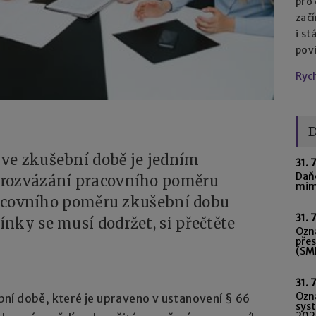
pro
začí
i st
pov
Ryc
D
ve zkušební době je jedním
31. 
Daňo
 rozvázání pracovního poměru
mim
pracovního poměru zkušební dobu
31. 
nky se musí dodržet, si přečtěte
Ozná
pře
(SME
31. 
Ozn
ní době, které je upraveno v ustanovení § 66
syst
202