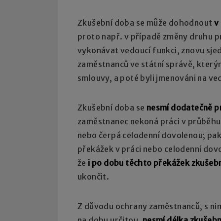
Zkušební doba se může dohodnout
v
proto např. v případě změny druhu 
vykonávat vedoucí funkci, znovu sjed
zaměstnanců ve státní správě, který
smlouvy, a poté byli jmenováni na ve
Zkušební doba se
nesmí dodatečně p
zaměstnanec nekoná práci v průběhu 
nebo čerpá celodenní dovolenou; pak
překážek v práci nebo celodenní dov
že
i po dobu těchto překážek zkušebn
ukončit.
Z důvodu ochrany zaměstnanců, s ni
na dobu určitou,
nesmí délka zkušeb