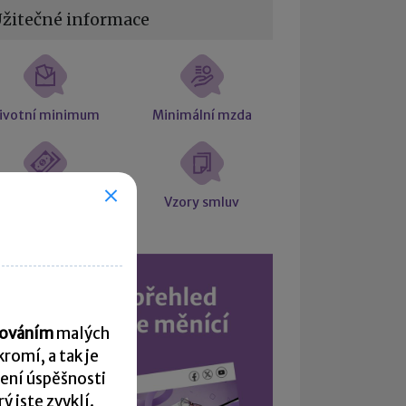
žitečné informace
ivotní minimum
Minimální mzda
Mzda a plat
Vzory smluv
acováním
malých
romí, a tak je
ení úspěšnosti
 jste zvyklí.