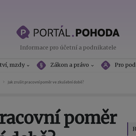
Informace pro účetní a podnikatele
tví, mzdy
Zákon a právo
Pro pod
Jak zrušit pracovní poměr ve zkušební době?
 pracovní poměr
R