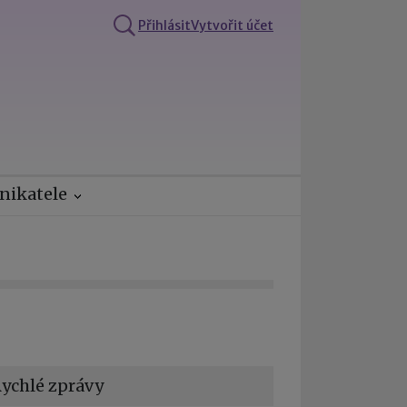
Přihlásit
Vytvořit účet
nikatele
ychlé zprávy