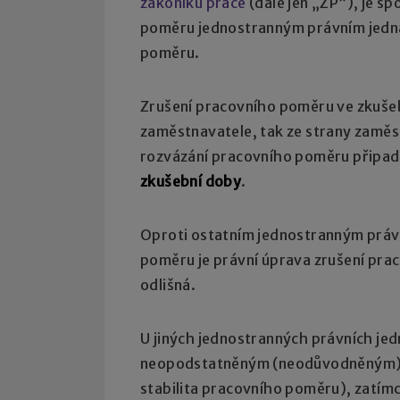
zákoníku práce
(dále jen „ZP“), je s
poměru jednostranným právním jedná
poměru.
Zrušení pracovního poměru ve zkušebn
zaměstnavatele, tak ze strany zamě
rozvázání pracovního poměru připad
zkušební doby
.
Oproti ostatním jednostranným práv
poměru je právní úprava zrušení pra
odlišná.
U jiných jednostranných právních jed
neopodstatněným (neodůvodněným) 
stabilita pracovního poměru), zatím