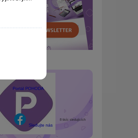
Portál POHODA
8 tisíc sledujících
Sledujte nás