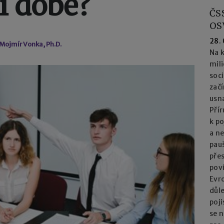
í době?
ČS
OS
28.
 Mojmír Vonka, Ph.D.
Na k
mil
soc
začí
usna
Přír
k po
a n
pau
přes
pov
Evro
důl
poj
se n