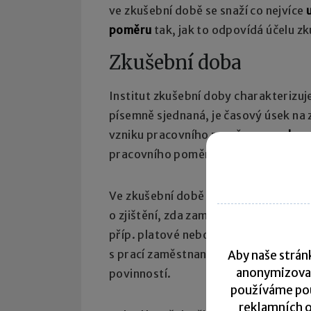
ve zkušební době se snaží co nejvíce
poměru
tak, jak to odpovídá účelu z
Zkušební doba
Institut zkušební doby charakterizuje
písemně sjednaná, je časový úsek na
vzniku pracovního poměru;
smyslem 
pracovního poměru mohli ověřit, zda
Ve zkušební době půjde tedy oběma
o zjištění, zda zaměstnanci vyhovuje
příp. platové nebo jiné pracovní pod
s prací zaměstnance a splňuje jeho o
Aby naše stránk
anonymizova
povinností.
používáme pou
reklamních o