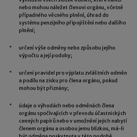
nebo mohou náležet členovi orgánu, včetně
případného věcného plnění, úhrad do
systému penzijního připojištění nebo dalšího
plnění;
určení výše odměny nebo způsobu jejího
výpočtu a její podoby;
určení pravidel pro výplatu zvláštních odměn
a podílu na zisku pro člena orgánu, pokud
mohou být přiznány;
údaje o výhodách nebo odměnách člena
orgánu spočívajících v převodu účastnických
cenných papírů nebo v umožnění jejich nabytí
členem orgánu a osobou jemu blízkou, má-li
být odměna poskytnuta v této podobě.