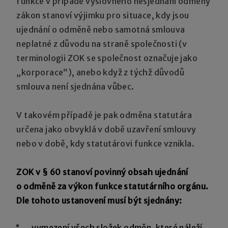
funkce v případě výslovného nesjednání odměny
zákon stanoví výjimku pro situace, kdy jsou
ujednání o odměně nebo samotná smlouva
neplatné z důvodu na straně společnosti (v
terminologii ZOK se společnost označuje jako
„korporace“), anebo když z týchž důvodů
smlouva není sjednána vůbec.
V takovém případě je pak odměna statutára
určena jako obvyklá v době uzavření smlouvy
nebo v době, kdy statutárovi funkce vznikla.
ZOK v § 60 stanoví povinný obsah ujednání
o odměně za výkon funkce statutárního orgánu.
Dle tohoto ustanovení musí být sjednány:
vymezení všech složek odměn, které náleží