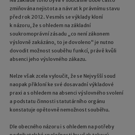
zmiňována nejistota a návrat k právnímu stavu
před rok 2012. Vesměs se výklady kloní
k názoru, že s ohledem na základní
soukromoprávní zásadu „co není zákonem
výslovně zakázáno, to je dovoleno“ je nutno
dovodit možnost souběhu funkcí, právě kvůli
absenci jeho výslovného zákazu.
Nelze však zcela vyloučit, že se Nejvyšší soud
naopak přikloní ke své dosavadní výkladové
praxi a s ohledem na absenci výslovného svolení
a podstatu činnosti statutárního orgánu
konstatuje opětovně nemožnost souběhu.
Dle obecného názoru i s ohledem na potřeby
podnikatelské společnosti by však takový