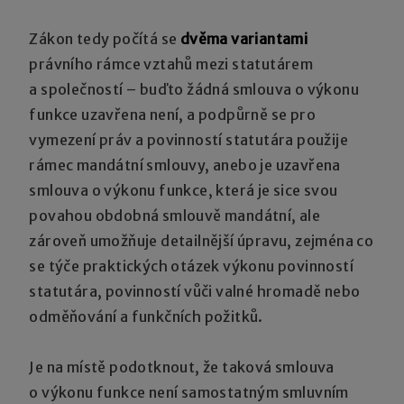
Zákon tedy počítá se
dvěma variantami
právního rámce vztahů mezi statutárem
a společností – buďto žádná smlouva o výkonu
funkce uzavřena není, a podpůrně se pro
vymezení práv a povinností statutára použije
rámec mandátní smlouvy, anebo je uzavřena
smlouva o výkonu funkce, která je sice svou
povahou obdobná smlouvě mandátní, ale
zároveň umožňuje detailnější úpravu, zejména co
se týče praktických otázek výkonu povinností
statutára, povinností vůči valné hromadě nebo
odměňování a funkčních požitků.
Je na místě podotknout, že taková smlouva
o výkonu funkce není samostatným smluvním