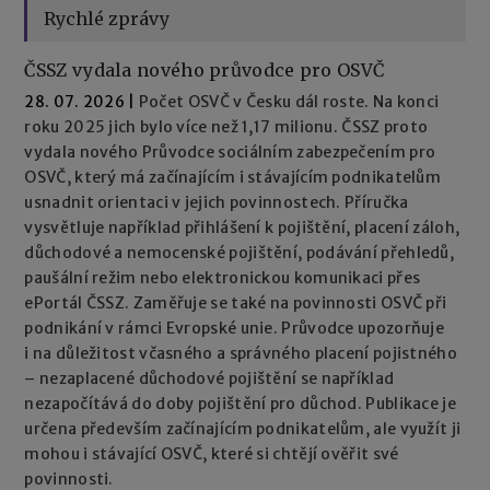
Rychlé zprávy
ČSSZ vydala nového průvodce pro OSVČ
28. 07. 2026
|
Počet OSVČ v Česku dál roste. Na konci
roku 2025 jich bylo více než 1,17 milionu. ČSSZ proto
vydala nového Průvodce sociálním zabezpečením pro
OSVČ, který má začínajícím i stávajícím podnikatelům
usnadnit orientaci v jejich povinnostech. Příručka
vysvětluje například přihlášení k pojištění, placení záloh,
důchodové a nemocenské pojištění, podávání přehledů,
paušální režim nebo elektronickou komunikaci přes
ePortál ČSSZ. Zaměřuje se také na povinnosti OSVČ při
podnikání v rámci Evropské unie. Průvodce upozorňuje
i na důležitost včasného a správného placení pojistného
– nezaplacené důchodové pojištění se například
nezapočítává do doby pojištění pro důchod. Publikace je
určena především začínajícím podnikatelům, ale využít ji
mohou i stávající OSVČ, které si chtějí ověřit své
povinnosti.