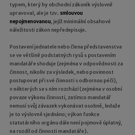
typem, který by obchodní zákoník výslovně
upravoval, ale je tzv.
smlouvou
nepojmenovanou
, jejíž minimální obsahové
náležitosti zákon nepředepisuje.
Postavení jednatele nebo člena představenstva
se ve většině podstatných rysů s postavením
mandatáře shoduje (zejména v odpovědnosti za
činnost, nikoliv za výsledek, nebo povinnost
postupovat při své činnosti s odbornou péčí),
v některých se s ním rozchází (zejména v osobní
povaze výkonu činnosti, zatímco mandatář
nemusí svůj závazek vykonávat osobně, ledaže
je to výslovně sjednáno; výkon funkce
statutárního orgánu dále není pojmově úplatný,
na rozdíl od činnosti mandatáře).