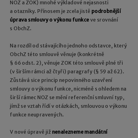
NOZ a ZOK) mnohé výkladové nejasnosti
a otazníky. Přínosem je zcela jistě
podrobnější
úprava smlouvy o výkonu funkce
ve srovnání
s ObchZ.
Na rozdíl od stávajícího jednoho odstavce, který
ObchZ této smlouvě věnuje (konkrétně
§ 66 odst. 2), věnuje ZOK této smlouvě plné tři
(v širším rámci až čtyři) paragrafy (§ 59 až 62).
Zůstává sice princip nepovinného uzavření
smlouvy o výkonu funkce, nicméně s ohledem na
širší rámec NOZ se mění referenční smluvní typ,
jímž se vztah řídí v otázkách, smlouvou o výkonu
funkce neupravených.
V nové úpravě již
nenalezneme mandátní