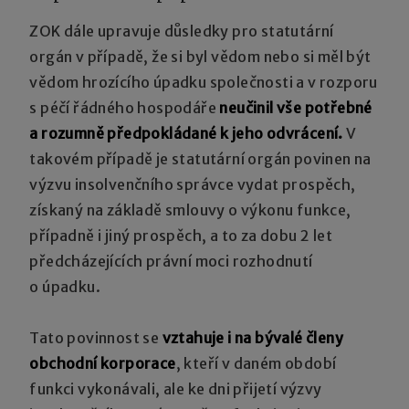
ZOK dále upravuje důsledky pro statutární
orgán v případě, že si byl vědom nebo si měl být
vědom hrozícího úpadku společnosti a v rozporu
s péčí řádného hospodáře
neučinil vše potřebné
a rozumně předpokládané k jeho odvrácení.
V
takovém případě je statutární orgán povinen na
výzvu insolvenčního správce vydat prospěch,
získaný na základě smlouvy o výkonu funkce,
případně i jiný prospěch, a to za dobu 2 let
předcházejících právní moci rozhodnutí
o úpadku.
Tato povinnost se
vztahuje i na bývalé členy
obchodní korporace
, kteří v daném období
funkci vykonávali, ale ke dni přijetí výzvy