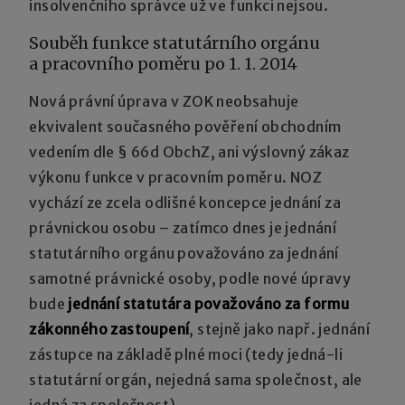
insolvenčního správce už ve funkci nejsou.
Souběh funkce statutárního orgánu
a pracovního poměru po 1. 1. 2014
Nová právní úprava v ZOK neobsahuje
ekvivalent současného pověření obchodním
vedením dle § 66d ObchZ, ani výslovný zákaz
výkonu funkce v pracovním poměru. NOZ
vychází ze zcela odlišné koncepce jednání za
právnickou osobu – zatímco dnes je jednání
statutárního orgánu považováno za jednání
samotné právnické osoby, podle nové úpravy
bude
jednání statutára považováno za formu
zákonného zastoupení
, stejně jako např. jednání
zástupce na základě plné moci (tedy jedná-li
statutární orgán, nejedná sama společnost, ale
jedná za společnost).