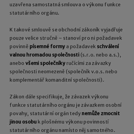
uzavřena samostatná smlouva o výkonu funkce
statutárního orgánu.
K takové smlouvě se obchodní zákoník vyjadřuje
pouze velice stručně – stanoví pro ni požadavek
povinně
písemné formy
a požadavek
schválení
valnou hromadou společnosti
(s.r.o. nebo a.s.),
anebo
všemi společníky
ručícími za závazky
společnosti neomezeně (společník v.o.s. nebo
komplementář komanditní společnosti).
Zákon dále specifikuje, že závazek výkonu
funkce statutárního orgánu je závazkem osobní
povahy, statutární orgán tedy
nemůže zmocnit
jinou osobu
k plošnému výkonu povinností
statutárního orgánu namísto něj samotného.