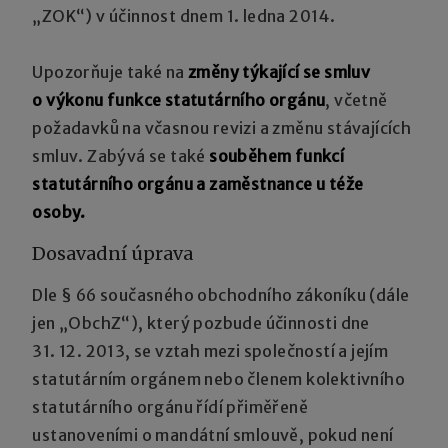
„ZOK“) v účinnost dnem 1. ledna 2014.
Upozorňuje také na
změny týkající se smluv
o výkonu funkce statutárního orgánu
, včetně
požadavků na včasnou revizi a změnu stávajících
smluv. Zabývá se také
souběhem funkcí
statutárního orgánu a zaměstnance u téže
osoby.
Dosavadní úprava
Dle § 66 současného obchodního zákoníku (dále
jen „ObchZ“), který pozbude účinnosti dne
31. 12. 2013, se vztah mezi společností a jejím
statutárním orgánem nebo členem kolektivního
statutárního orgánu řídí přiměřeně
ustanoveními o mandátní smlouvě, pokud není