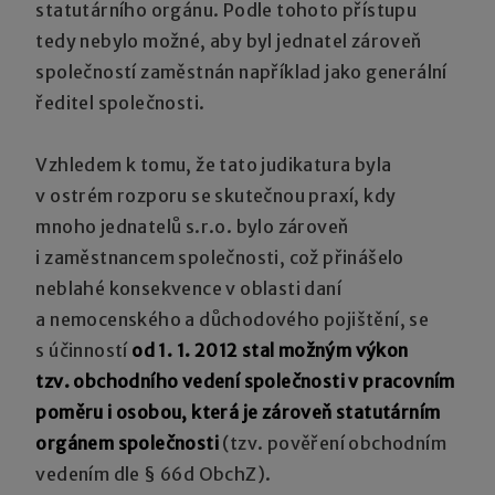
statutárního orgánu. Podle tohoto přístupu
tedy nebylo možné, aby byl jednatel zároveň
společností zaměstnán například jako generální
ředitel společnosti.
Vzhledem k tomu, že tato judikatura byla
v ostrém rozporu se skutečnou praxí, kdy
mnoho jednatelů s.r.o. bylo zároveň
i zaměstnancem společnosti, což přinášelo
neblahé konsekvence v oblasti daní
a nemocenského a důchodového pojištění, se
s účinností
od 1. 1. 2012 stal možným výkon
tzv. obchodního vedení společnosti v pracovním
poměru i osobou, která je zároveň statutárním
orgánem společnosti
(tzv. pověření obchodním
vedením dle § 66d ObchZ).