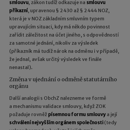
smlouvu
, zákon tudíž odkazuje na
smlouvu
příkazní
, upravenou § 2430 až § 2444 NOZ,
která je v NOZ základním smluvním typem
upravujícím situaci, kdy má někdo povinnost
zařídit záležitost na účet jiného, s odpovědností
za samotné jednání, nikoliv za výsledek
(příkazník má tudíž nárok na odměnu i v případě,
že jednal, avšak určitý výsledek ve finále
nenastal).
Změna v ujednání o odměně statutárního
orgánu
Další analogii s ObchZ nalezneme ve formě
a mechanismu validace smlouvy, když ZOK
požaduje rovněž
písemnou formu smlouvy
a její
schválení nejvyšším orgánem společnosti
(tedy