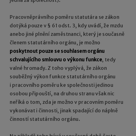
Pracovněprávního poměru statutára se zákon
dotýká pouze v § 61 odst. 3, kdy uvádí, že mzdu
anebo jiné plnění zaměstnanci, který je současně
členem statutárního orgánu, je možno
poskytnout pouze se souhlasem orgánu
schvalujícího smlouvu o výkonu funkce
, tedy
valné hromady. Z toho vyplývá, že zákon
souběžný výkon funkce statutárního orgánu
i pracovního poměru ke společnosti jedinou
osobou připouští, na druhou stranu však nic
neříká o tom, zda je možno v pracovním poměru
vykonávat i činnosti, jinak spadající do náplně
činností statutárního orgánu.
Na základě toho bývá v současné době často