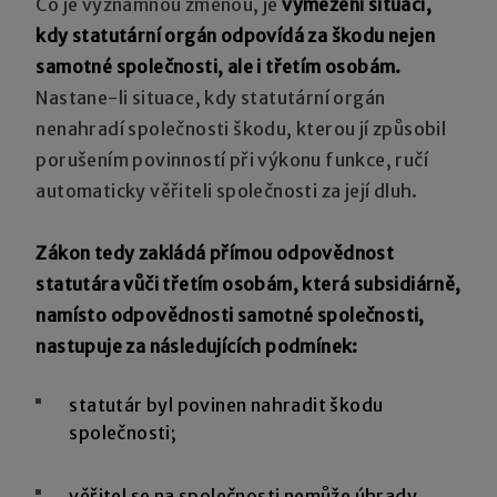
Co je významnou změnou, je
vymezení situací,
kdy statutární orgán odpovídá za škodu nejen
samotné společnosti, ale i třetím osobám.
Nastane-li situace, kdy statutární orgán
nenahradí společnosti škodu, kterou jí způsobil
porušením povinností při výkonu funkce, ručí
automaticky věřiteli společnosti za její dluh.
Zákon tedy zakládá přímou odpovědnost
statutára vůči třetím osobám, která subsidiárně,
namísto odpovědnosti samotné společnosti,
nastupuje za následujících podmínek:
statutár byl povinen nahradit škodu
společnosti;
věřitel se na společnosti nemůže úhrady