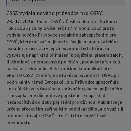
ČSSZ vydala nového průvodce pro OSVČ
28. 07. 2026
|
Počet OSVČ v Česku dál roste. Na konci
roku 2025 jich bylo více než 1,17 milionu. ČSSZ proto
vydala nového Průvodce sociálním zabezpečením pro
OSVČ, který má začínajícím i stávajícím podnikatelům
usnadnit orientaci v jejich povinnostech. Příručka
vysvětluje například přihlášení k pojištění, placení záloh,
důchodové a nemocenské pojištění, podávání přehledů,
paušální režim nebo elektronickou komunikaci přes
ePortál ČSSZ. Zaměřuje se také na povinnosti OSVČ při
podnikání v rámci Evropské unie. Průvodce upozorňuje
i na důležitost včasného a správného placení pojistného
– nezaplacené důchodové pojištění se například
nezapočítává do doby pojištění pro důchod. Publikace je
určena především začínajícím podnikatelům, ale využít ji
mohou i stávající OSVČ, které si chtějí ověřit své
povinnosti.