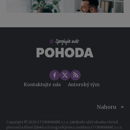
Co pohlídat při přebírání účetnictví
Změny ve zdravotním pojištění v roce 2026
Kontaktujte nás
Autorský tým
Nahoru
Copyright © 2026 STORMWARE s.r.o. Jakékoliv užití obsahu včetně
převzetí a šíření článků a fotografií je bez souhlasu STORMWARE s.r.o.