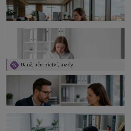
Přehledy pro OSSZ a zdravotní pojišťovny – jak na ně
v roce 2026
Vše o překážkách v práci na straně zaměstnavatele
Daně, učetnictví, mzdy
Výpověď ze zdravotních důvodů 2026 – průvodce pro
zaměstnavatele