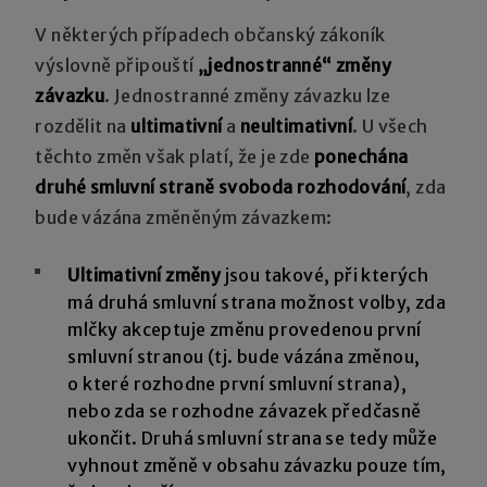
V některých případech občanský zákoník
výslovně připouští
„jednostranné“ změny
závazku
. Jednostranné změny závazku lze
rozdělit na
ultimativní
a
neultimativní
. U všech
těchto změn však platí, že je zde
ponechána
druhé smluvní straně svoboda rozhodování
, zda
bude vázána změněným závazkem:
Ultimativní změny
jsou takové, při kterých
má druhá smluvní strana možnost volby, zda
mlčky akceptuje změnu provedenou první
smluvní stranou (tj. bude vázána změnou,
o které rozhodne první smluvní strana),
nebo zda se rozhodne závazek předčasně
ukončit. Druhá smluvní strana se tedy může
vyhnout změně v obsahu závazku pouze tím,