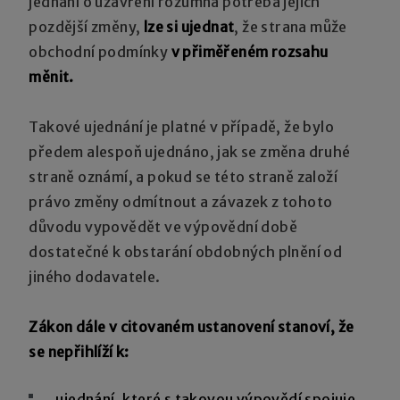
jednání o uzavření rozumná potřeba jejich
pozdější změny,
lze si ujednat
, že strana může
obchodní podmínky
v přiměřeném rozsahu
měnit.
Takové ujednání je platné v případě, že bylo
předem alespoň ujednáno, jak se změna druhé
straně oznámí, a pokud se této straně založí
právo změny odmítnout a závazek z tohoto
důvodu vypovědět ve výpovědní době
dostatečné k obstarání obdobných plnění od
jiného dodavatele.
Zákon dále v citovaném ustanovení stanoví, že
se
nepřihlíží
k:
ujednání, které s takovou výpovědí spojuje