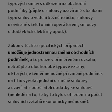
typových smluv s odkazem na obchodní
podmínky (půjde o smlouvy uzavírané s bankami
typu smluv o vedení běžného účtu, smlouvy
uzavírané s telefonním operátorem, smlouvy
o dodávkách elektřiny apod.).
Zákon v těchto specifických případech
umožňuje jednostrannou změnu obchodních
podmínek
, a to pouze v přiměřeném rozsahu,
neboť jde o dlouhodobé typové vztahy,
u kterých je téměř nemožné při změně podmínek
na trhu vyvolat jednání o změně smlouvy
a uzavírat s odběrateli dodatky ke smlouvě
(nehledě na to, že by to bylo s ohledem na počet
smluvních vztahů ekonomicky neúnosné).