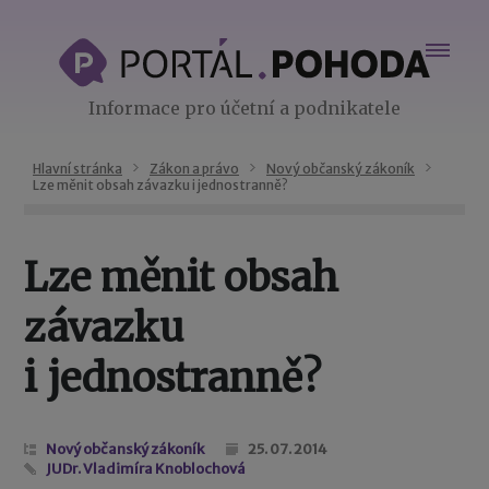
Informace pro účetní a podnikatele
Hlavní stránka
Zákon a právo
Nový občanský zákoník
Lze měnit obsah závazku i jednostranně?
Lze měnit obsah
závazku
i jednostranně?
Nový občanský zákoník
25. 07. 2014
JUDr. Vladimíra Knoblochová