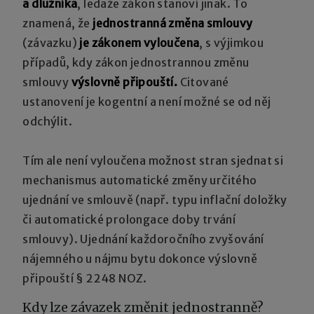
a dlužníka
, ledaže zákon stanoví jinak. To
znamená, že
jednostranná změna smlouvy
(závazku)
je zákonem vyloučena
, s výjimkou
případů, kdy zákon jednostrannou změnu
smlouvy
výslovně připouští.
Citované
ustanovení je kogentní a není možné se od něj
odchýlit.
Tím ale není vyloučena možnost stran sjednat si
mechanismus automatické změny určitého
ujednání ve smlouvě (např. typu inflační doložky
či automatické prolongace doby trvání
smlouvy). Ujednání každoročního zvyšování
nájemného u nájmu bytu dokonce výslovně
připouští § 2248 NOZ.
Kdy lze závazek změnit jednostranně?