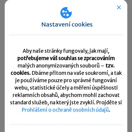
V případě, že pan Novák smlouvu nevypoví, pak
s účinností ode dne, ke kterému byla navržena
Nastavení cookies
změna obchodních podmínek, se obchodní
podmínky mění a jsou pro pana Nováka ve
změněném znění závazné.
Aby naše stránky fungovaly, jak mají,
potřebujeme váš souhlas se zpracováním
Specifický proces pro možné zvýšení či snížení
malých anonymizovaných souborů –
tzv.
nájemného
u nájmu bytu
je upraven
cookies.
Dbáme přitom na vaše soukromí, a tak
v § 2249 NOZ, který
neumožňuje jednostrannou
je
používáme pouze pro správné fungování
změnu nájemného
, ale umožňuje, aby o změně
webu, statistické účely a měření úspěšnosti
výše nájemného rozhodl soud.
reklamních obsahů, abychom mohli zachovat
standard služeb, na který jste zvyklí. Projděte si
Neultimativní změny
Prohlášení o ochraně osobních údajů
.
Neultimativní změny obchodních podmínek nebo
šířeji závazku jako takového nejsou v NOZ