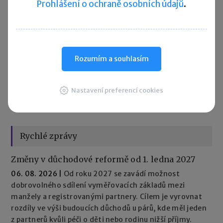
Prohlášení o ochraně osobních údajů
.
Provozovatelé e-shopů budou muset už od června 2026
počítat s další změnou pravidel online prodeje. Nová
evropská legislativa totiž zavádí povinné „tlačítko pro
odstoupení od smlouvy“, které má zákazníkům usnadnit
vrácení zboží nebo ukončení online služby.
Rozumím a souhlasím
‹
1
2
3
4
›
»
Nastavení preferencí cookies
Rychlé zprávy
Změny v důchodové reformě od 1. ledna 2027
06. 08. 2026
|
Od roku 2027 se zavádí možnost
dobrovolného sdílení vyměřovacích základů mezi
manžely a registrovanými partnery. Cílem je vyrovnat
rozdíly ve výši budoucích důchodů u párů, kde měl jeden
z partnerů kvůli péči o děti nebo rodinu nižší příjmy.