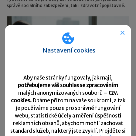
správě sociálního zabezpečení, tak i zdravotní pojišťovně.
Nastavení cookies
Aby naše stránky fungovaly, jak mají,
potřebujeme váš souhlas se zpracováním
malých anonymizovaných souborů –
tzv.
cookies.
Dbáme přitom na vaše soukromí, a tak
je
používáme pouze pro správné fungování
E-shopy čeká nová povinnost. Od
webu, statistické účely a měření úspěšnosti
června 2026 přibude tlačítko pro odstoupení
reklamních obsahů, abychom mohli zachovat
od smlouvy
standard služeb, na který jste zvyklí. Projděte si
05. 06. 2026