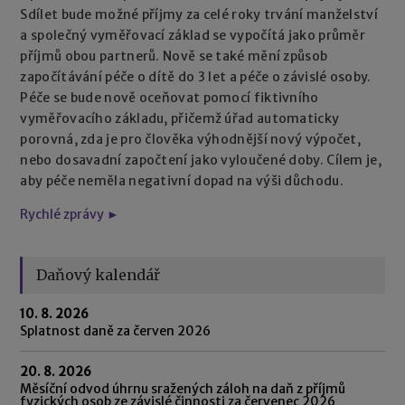
Sdílet bude možné příjmy za celé roky trvání manželství
a společný vyměřovací základ se vypočítá jako průměr
příjmů obou partnerů. Nově se také mění způsob
započítávání péče o dítě do 3 let a péče o závislé osoby.
Péče se bude nově oceňovat pomocí fiktivního
vyměřovacího základu, přičemž úřad automaticky
porovná, zda je pro člověka výhodnější nový výpočet,
nebo dosavadní započtení jako vyloučené doby. Cílem je,
aby péče neměla negativní dopad na výši důchodu.
Rychlé zprávy ►
Daňový kalendář
10. 8. 2026
Splatnost daně za červen 2026
20. 8. 2026
Měsíční odvod úhrnu sražených záloh na daň z příjmů
fyzických osob ze závislé činnosti za červenec 2026