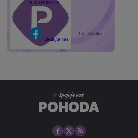
Portál POHODA
8 tisíc sledujících
Sledujte nás