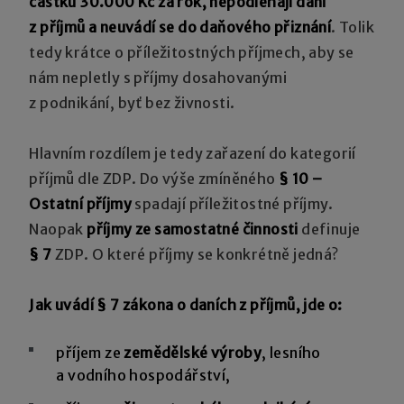
částku 30.000 Kč za rok, nepodléhají dani
z příjmů a neuvádí se do daňového přiznání
. Tolik
tedy krátce o příležitostných příjmech, aby se
nám nepletly s příjmy dosahovanými
z podnikání, byť bez živnosti.
Hlavním rozdílem je tedy zařazení do kategorií
příjmů dle ZDP. Do výše zmíněného
§ 10 –
Ostatní příjmy
spadají příležitostné příjmy.
Naopak
příjmy ze samostatné činnosti
definuje
§ 7
ZDP. O které příjmy se konkrétně jedná?
Jak uvádí § 7 zákona o daních z příjmů, jde o:
příjem ze
zemědělské výroby
, lesního
a vodního hospodářství,