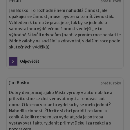
Peťan
před 10 roky
Jan Boško: To rozhodně není nahodilá činnost, ale
opakující se činnost, musel byste na to mít živnosťák.
Vzhledem k tomu že pracujete, tak by se jednalo o
samostatnou výdělečnou činnost vedlejší, je to
výhodnější kvůli odvodům (např. v prvním roce neplatíte
žádné zálohy na sociální a zdravotní, v dalším roce podle
skutečných výdělků).
Odpovědět
Jan Boško
před 10 roky
Dobry den,pracuju jako Mistr vyroby v automobilce a
prilezitostne se chci venovat myti a renovaci aut
doma.O kterou variantu vydelku by se melo jednat?
Nahodila cinnost..?Urcite si chci poridit reklamu a
cenik.A kolik rocne muzu vydelat,zda je potreba
vystavovat faktury,danit prijmy?Dekuji za reakci a s
pozdravem.