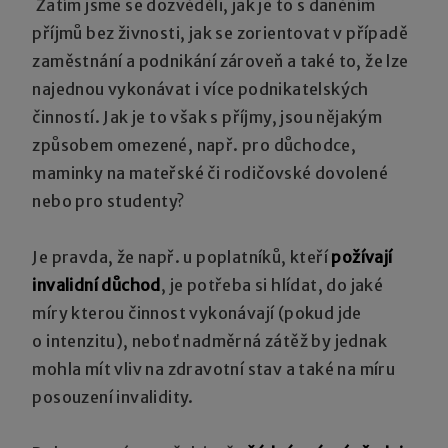
Zatím jsme se dozvěděli, jak je to s daněním
příjmů bez živnosti, jak se zorientovat v případě
zaměstnání a podnikání zároveň a také to, že lze
najednou vykonávat i více podnikatelských
činností. Jak je to však s příjmy, jsou nějakým
způsobem omezené, např. pro důchodce,
maminky na mateřské či rodičovské dovolené
nebo pro studenty?
Je pravda, že např. u poplatníků, kteří
požívají
invalidní důchod
, je potřeba si hlídat, do jaké
míry kterou činnost vykonávají (pokud jde
o intenzitu), neboť nadměrná zátěž by jednak
mohla mít vliv na zdravotní stav a také na míru
posouzení invalidity.