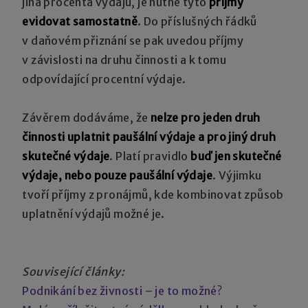
jiná procenta výdajů, je nutné tyto
příjmy
evidovat samostatně
. Do příslušných řádků
v daňovém přiznání se pak uvedou příjmy
v závislosti na druhu činnosti a k tomu
odpovídající procentní výdaje.
Závěrem dodáváme, že
nelze pro jeden druh
činnosti uplatnit paušální výdaje a pro jiný druh
skutečné výdaje
. Platí pravidlo
buď jen skutečné
výdaje, nebo pouze paušální výdaje
. Výjimku
tvoří příjmy z pronájmů, kde kombinovat způsob
uplatnění výdajů možné je.
Související články:
Podnikání bez živnosti – je to možné?