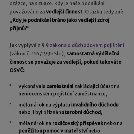
otázce, na situace, kdy je naše podnikání
považováno za
vedlejší činnost
. Otázka tedy zní:
„
Kdy je podnikání bráno jako vedlejší zdroj
příjmů?
“
Jak vyplývá z § 9
zákona o důchodovém pojištění
(zákon č. 155/1995 Sb.),
samostatná výdělečná
činnost se považuje za vedlejší, pokud takováto
OSVČ:
vykonávala
zaměstnání
zakládající účast na
nemocenském pojištění zaměstnance,
měla nárok na výplatu
invalidního
důchodu
nebo jí byl přiznán
starobní důchod
,
měla nárok na
rodičovský příspěvek
nebo na
peněžitou pomoc v mateřství
nebo