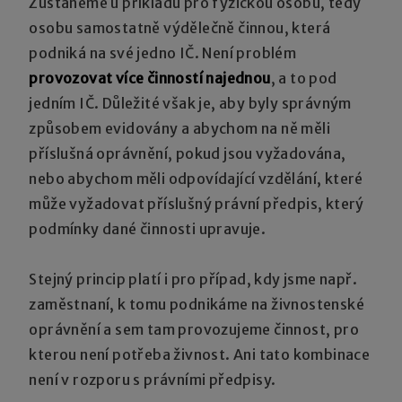
Zůstaneme u příkladů pro fyzickou osobu, tedy
osobu samostatně výdělečně činnou, která
podniká na své jedno IČ. Není problém
provozovat více činností najednou
, a to pod
jedním IČ. Důležité však je, aby byly správným
způsobem evidovány a abychom na ně měli
příslušná oprávnění, pokud jsou vyžadována,
nebo abychom měli odpovídající vzdělání, které
může vyžadovat příslušný právní předpis, který
podmínky dané činnosti upravuje.
Stejný princip platí i pro případ, kdy jsme např.
zaměstnaní, k tomu podnikáme na živnostenské
oprávnění a sem tam provozujeme činnost, pro
kterou není potřeba živnost. Ani tato kombinace
není v rozporu s právními předpisy.