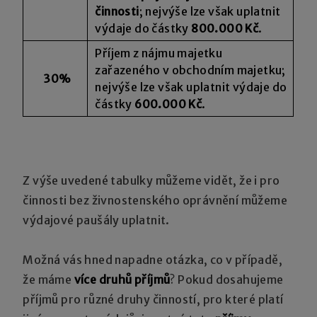
činnosti
; nejvýše lze však uplatnit
výdaje do částky
800.000 Kč
.
Příjem z nájmu majetku
zařazeného v obchodním majetku;
30%
nejvýše lze však uplatnit výdaje do
částky
600.000 Kč
.
Z výše uvedené tabulky můžeme vidět, že i pro
činnosti bez živnostenského oprávnění můžeme
výdajové paušály uplatnit.
Možná vás hned napadne otázka, co v případě,
že máme
více druhů příjmů
? Pokud dosahujeme
příjmů pro různé druhy činností, pro které platí