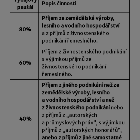
Popis činnosti
paušál
Příjem ze zemědělské výroby,
lesního a vodního hospodářství
80%
a z příjmů z živnostenského
podnikání řemeslného.
Příjem z živnostenského podnikání
s výjimkou příjmů ze
60%
živnostenského podnikání
řemeslného.
Příjem z jiného podnikání než ze
zemědělské výroby, lesního
a vodního hospodářství a než
z živnostenského podnikání
nebo
z příjmů z „autorských
40%
a průmyslových práv“, s výjimkou
příjmů z „autorských honorářů“,
anebo z příjmů z jiné samostatné