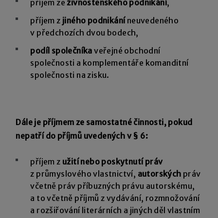
příjem ze
živnostenského podnikání
,
příjem z
jiného podnikání
neuvedeného
v předchozích dvou bodech,
podíl společníka
veřejné obchodní
společnosti a komplementáře komanditní
společnosti na zisku.
Dále je příjmem ze samostatné činnosti, pokud
nepatří do příjmů uvedených v § 6:
příjem z
užití nebo poskytnutí práv
z průmyslového vlastnictví,
autorských
práv
včetně práv příbuzných právu autorskému,
a to včetně příjmů z vydávání, rozmnožování
a rozšiřování literárních a jiných děl vlastním