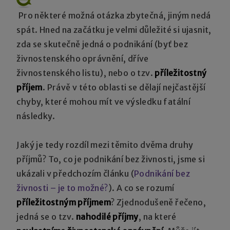
Pro některé možná otázka zbytečná, jiným nedá
spát. Hned na začátku je velmi důležité si ujasnit,
zda se skutečně jedná o podnikání (byť bez
živnostenského oprávnění, dříve
živnostenského listu), nebo o tzv.
příležitostný
příjem
. Právě v této oblasti se dělají nejčastější
chyby, které mohou mít ve výsledku fatální
následky.
Jaký je tedy rozdíl mezi těmito dvěma druhy
příjmů? To, co je podnikání bez živnosti, jsme si
ukázali v předchozím článku (
Podnikání bez
živnosti – je to možné?
). A co se rozumí
příležitostným příjmem
? Zjednodušeně řečeno,
jedná se o tzv.
nahodilé příjmy
, na které