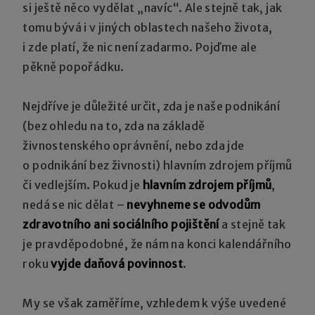
si ještě něco vydělat „navíc“. Ale stejně tak, jak
tomu bývá i v jiných oblastech našeho života,
i zde platí, že nic není zadarmo. Pojďme ale
pěkně popořádku.
Nejdříve je důležité určit, zda je naše podnikání
(bez ohledu na to, zda na základě
živnostenského oprávnění, nebo zda jde
o podnikání bez živnosti) hlavním zdrojem příjmů
či vedlejším. Pokud je
hlavním zdrojem příjmů
,
nedá se nic dělat –
nevyhneme se odvodům
zdravotního ani sociálního pojištění
a stejně tak
je pravděpodobné, že nám na konci kalendářního
roku
vyjde daňová povinnost
.
My se však zaměříme, vzhledem k výše uvedené