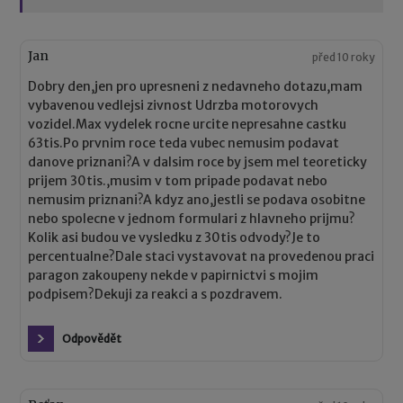
Jan
před 10 roky
Dobry den,jen pro upresneni z nedavneho dotazu,mam
vybavenou vedlejsi zivnost Udrzba motorovych
vozidel.Max vydelek rocne urcite nepresahne castku
63tis.Po prvnim roce teda vubec nemusim podavat
danove priznani?A v dalsim roce by jsem mel teoreticky
prijem 30tis.,musim v tom pripade podavat nebo
nemusim priznani?A kdyz ano,jestli se podava osobitne
nebo spolecne v jednom formulari z hlavneho prijmu?
Kolik asi budou ve vysledku z 30tis odvody?Je to
percentualne?Dale staci vystavovat na provedenou praci
paragon zakoupeny nekde v papirnictvi s mojim
podpisem?Dekuji za reakci a s pozdravem.
Odpovědět