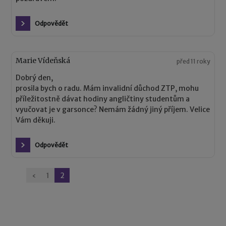
Odpovědět
Marie Vídeňská
před 11 roky
Dobrý den,
prosila bych o radu. Mám invalidní důchod ZTP, mohu
příležitostně dávat hodiny angličtiny studentům a
vyučovat je v garsonce? Nemám žádný jiný příjem. Velice
Vám děkuji.
Odpovědět
Stránkování
‹
1
2
komentářů