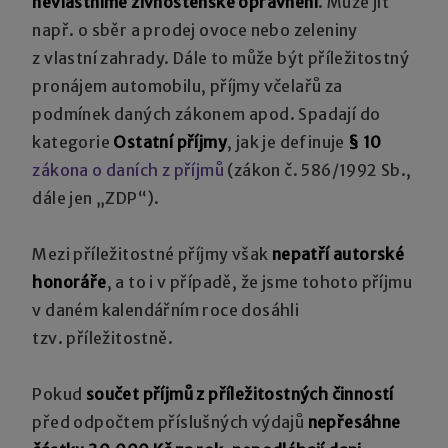
nevlastníme živnostenské oprávnění
. Může jít
např. o sběr a prodej ovoce nebo zeleniny
z vlastní zahrady. Dále to může být příležitostný
pronájem automobilu, příjmy včelařů za
podmínek daných zákonem apod. Spadají do
kategorie
Ostatní příjmy
, jak je definuje
§ 10
zákona o daních z příjmů
(zákon č. 586/1992 Sb.,
dále jen „ZDP“).
Mezi příležitostné příjmy však
nepatří autorské
honoráře
, a to i v případě, že jsme tohoto příjmu
v daném kalendářním roce dosáhli
tzv. příležitostně.
Pokud
součet příjmů z příležitostných činností
před odpočtem příslušných výdajů
nepřesáhne