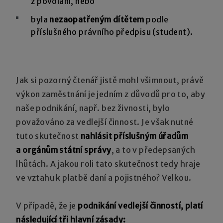
z povolání, nebo
byla
nezaopatřeným dítětem
podle
příslušného právního předpisu (student).
Jak si pozorný čtenář jistě mohl všimnout, právě
výkon zaměstnání je jedním z důvodů pro to, aby
naše podnikání, např. bez živnosti, bylo
považováno za vedlejší činnost. Je však nutné
tuto skutečnost
nahlásit příslušným úřadům
a orgánům státní správy
, a to v předepsaných
lhůtách. A jakou roli tato skutečnost tedy hraje
ve vztahu k platbě daní a pojistného? Velkou.
V případě, že je
podnikání vedlejší činností, platí
následující tři hlavní zásady: