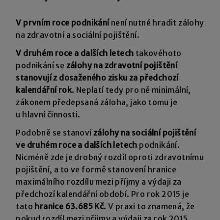
V prvním roce podnikání
není nutné hradit zálohy
na zdravotní a sociální pojištění.
V druhém roce a dalších letech
takovéhoto
podnikání se
zálohy na zdravotní pojištění
stanovují z dosaženého zisku za předchozí
kalendářní rok
. Neplatí tedy pro ně minimální,
zákonem předepsaná záloha, jako tomu je
u hlavní činnosti.
Podobně se stanoví
zálohy na sociální pojištění
ve druhém roce a dalších letech
podnikání.
Nicméně zde je drobný rozdíl oproti zdravotnímu
pojištění, a to ve formě stanovení hranice
maximálního rozdílu mezi příjmy a výdaji za
předchozí kalendářní období. Pro rok 2015 je
tato
hranice 63.685 Kč
. V praxi to znamená, že
pokud rozdíl mezi příjmy a výdaji za rok 2015