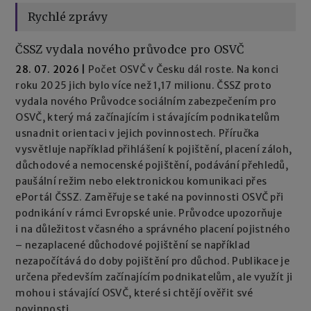
Rychlé zprávy
ČSSZ vydala nového průvodce pro OSVČ
28. 07. 2026
|
Počet OSVČ v Česku dál roste. Na konci
roku 2025 jich bylo více než 1,17 milionu. ČSSZ proto
vydala nového Průvodce sociálním zabezpečením pro
OSVČ, který má začínajícím i stávajícím podnikatelům
usnadnit orientaci v jejich povinnostech. Příručka
vysvětluje například přihlášení k pojištění, placení záloh,
důchodové a nemocenské pojištění, podávání přehledů,
paušální režim nebo elektronickou komunikaci přes
ePortál ČSSZ. Zaměřuje se také na povinnosti OSVČ při
podnikání v rámci Evropské unie. Průvodce upozorňuje
i na důležitost včasného a správného placení pojistného
– nezaplacené důchodové pojištění se například
nezapočítává do doby pojištění pro důchod. Publikace je
určena především začínajícím podnikatelům, ale využít ji
mohou i stávající OSVČ, které si chtějí ověřit své
povinnosti.