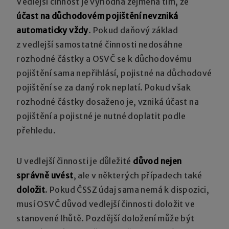
Vedlejší činnost je výhodná zejména tím, že
účast na důchodovém pojištění nevzniká
automaticky vždy
. Pokud daňový základ
z vedlejší samostatné činnosti nedosáhne
rozhodné částky a OSVČ se k důchodovému
pojištění sama nepřihlásí, pojistné na důchodové
pojištění se za daný rok neplatí. Pokud však
rozhodné částky dosaženo je, vzniká účast na
pojištění a pojistné je nutné doplatit podle
přehledu.
U vedlejší činnosti je důležité
důvod nejen
správně uvést
, ale v některých případech také
doložit
. Pokud ČSSZ údaj sama nemá k dispozici,
musí OSVČ důvod vedlejší činnosti doložit ve
stanovené lhůtě. Pozdější doložení může být