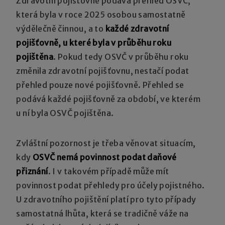
Zdravotní pojišťovně podává přehled OSVČ,
která byla v roce 2025 osobou samostatně
výdělečně činnou, a to
každé zdravotní
pojišťovně, u které byla v průběhu roku
pojištěna
. Pokud tedy OSVČ v průběhu roku
změnila zdravotní pojišťovnu, nestačí podat
přehled pouze nové pojišťovně. Přehled se
podává každé pojišťovně za období, ve kterém
u ní byla OSVČ pojištěna.
Zvláštní pozornost je třeba věnovat situacím,
kdy
OSVČ nemá povinnost podat daňové
přiznání
. I v takovém případě může mít
povinnost podat přehledy pro účely pojistného.
U zdravotního pojištění platí pro tyto případy
samostatná lhůta, která se tradičně váže na