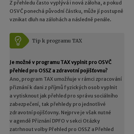
Z přehledu často vyplývá i nová záloha, a pokud
OSVČ ponechá původní částku, může jí postupně
vznikat dluh na zálohách a následně penále.
Tip k programu
TAX
Je možné v programu TAX vyplnit pro OSVČ
přehled pro OSSZ a zdravotní pojišťovnu?
Ano, program TAX umožňuje v rámci zpracování
přiznání k dani z příjmů fyzických osob vyplnit
a vytisknout jak přehled pro správu sociálního
zabezpečení, tak přehledy pro jednotlivé
zdravotní pojišťovny. Nejprve je však nutné
v agendě Přiznání DPFO v sekci Otázky
zatrhnout volby Přehled pro OSSZ a Přehled