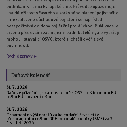
podnikání v rámci Evropské unie. Průvodce upozorňuje
i na důležitost včasného a správného placení pojistného
– nezaplacené důchodové pojištění se například
nezapočítává do doby pojištění pro důchod. Publikace je
určena především začínajícím podnikatelům, ale využít ji
mohou i stávající OSVČ, které si chtějí ověřit své
povinnosti.
Rychlé zprávy ►
Daňový kalendář
31. 7. 2026
Daňové přiznání a splatnost daně k OSS – režim mimo EU,
režim EU, dovozní režim
31. 7. 2026
Oznámení o výši obratů za kalendářní čtvrtletí v
přeshraničním režimu DPH pro malé podniky (SME) za 2.
čtvrtletí 2026