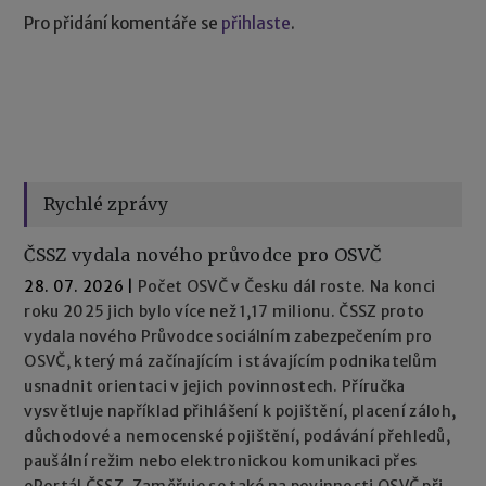
Pro přidání komentáře se
přihlaste
.
Rychlé zprávy
ČSSZ vydala nového průvodce pro OSVČ
28. 07. 2026
|
Počet OSVČ v Česku dál roste. Na konci
roku 2025 jich bylo více než 1,17 milionu. ČSSZ proto
vydala nového Průvodce sociálním zabezpečením pro
OSVČ, který má začínajícím i stávajícím podnikatelům
usnadnit orientaci v jejich povinnostech. Příručka
vysvětluje například přihlášení k pojištění, placení záloh,
důchodové a nemocenské pojištění, podávání přehledů,
paušální režim nebo elektronickou komunikaci přes
ePortál ČSSZ. Zaměřuje se také na povinnosti OSVČ při