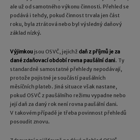
ale už od samotného výkonu činnosti. Přehled se
podává i tehdy, pokud činnost trvala jen část
roku, byla ztrátová nebo byl výsledný daňový
základ nízký.
Výjimkou
jsou OSVČ, jejichž
daň z příjmů je za
dané zdaňovací období rovna paušální dani
. Ty
standardně samostatné přehledy nepodávají,
protože pojistné je součástí paušálních
měsíčních plateb. Jiná situace však nastane,
pokud OSVČ z paušálního režimu vypadne nebo
její daň za daný rok není rovna paušální dani.
V takovém případě je třeba povinnost přehledů
posoudit znovu.