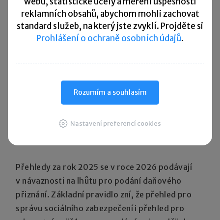
webu, statistické účely a měření úspěšnosti
reklamních obsahů, abychom mohli zachovat
standard služeb, na který jste zvyklí. Projděte si
Prohlášení o ochraně osobních údajů
.
Rozumím a souhlasím
Nastavení preferencí cookies
Termíny pro podání přehledů v roce 2026
Přehledy za rok 2025 se v roce 2026 podávají
v návaznosti na lhůtu pro podání daňového
přiznání. Základní pravidlo zní, že přehled pro
správu sociálního zabezpečení i přehled pro