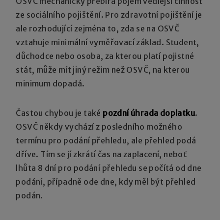
OSVČ mechanicky přebírá pojem vedlejší činnost
ze sociálního pojištění. Pro zdravotní pojištění je
ale rozhodující zejména to, zda se na OSVČ
vztahuje minimální vyměřovací základ. Student,
důchodce nebo osoba, za kterou platí pojistné
stát, může mít jiný režim než OSVČ, na kterou
minimum dopadá.
Častou chybou je také
pozdní úhrada doplatku
.
OSVČ někdy vychází z posledního možného
termínu pro podání přehledu, ale přehled podá
dříve. Tím se jí zkrátí čas na zaplacení, neboť
lhůta 8 dní pro podání přehledu se počítá od dne
podání, případně ode dne, kdy měl být přehled
podán.