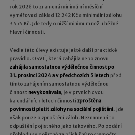
rok 2026 to znamená minimální měsíční
vyměřovací základ 12 242 Kč a minimální zálohu
3 575 Kč. Jde tedy o nižší minimum než u běžné
hlavní činnosti.
Vedle této úlevy existuje ještě další praktické
pravidlo. OSVČ, která zahájila nebo znovu
zahájila samostatnou výdělečnou činnost po
31. prosinci 2024 a v předchozích 5 letech
před
tímto zahájením samostatnou výdělečnou
činnost
nevykonávala
, je v prvních dvou
kalendářních letech činnosti
zproštěna
povinnosti platit zálohy na sociální pojištění
. Jde
však pouze o zproštění záloh. Neznamená to
odpuštění pojistného jako takového. Po podání
přehledu se pojistné za příslušný rok vypočte