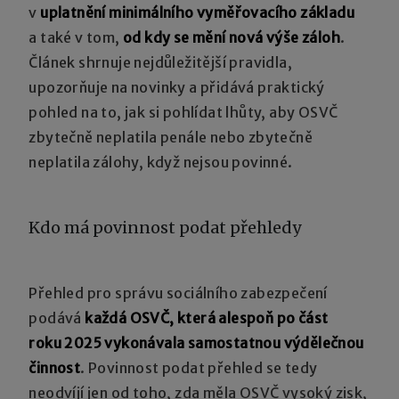
v
uplatnění minimálního vyměřovacího základu
a také v tom,
od kdy se mění nová výše záloh
.
Článek shrnuje nejdůležitější pravidla,
upozorňuje na novinky a přidává praktický
pohled na to, jak si pohlídat lhůty, aby OSVČ
zbytečně neplatila penále nebo zbytečně
neplatila zálohy, když nejsou povinné.
Kdo má povinnost podat přehledy
Přehled pro správu sociálního zabezpečení
podává
každá OSVČ, která alespoň po část
roku 2025 vykonávala samostatnou výdělečnou
činnost
. Povinnost podat přehled se tedy
neodvíjí jen od toho, zda měla OSVČ vysoký zisk,