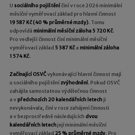
U
sociálního pojištění
činí v roce 2026 minimální
měsíční vyměřovací základ pro hlavní činnost
19 587 Kč (40 % průměrné mzdy)
. Tomu
odpovídá
minimální měsíční záloha 5­ 720 Kč
.
Pro vedlejší činnost činí minimální měsíční
vyměřovací základ
5 387 Kč
a
minimální záloha
1 574 Kč
.
Začínající OSVČ
vykonávající hlavní činnost mají
u sociálního pojištění
zvýhodnění
. Pokud OSVČ
zahájila samostatnou výdělečnou činnost
a v
předchozích 20 kalendářních letech
ji
nevykonávala, činí v roce zahájení činnosti
a v bezprostředně následujících
dvou
kalendářních letech
její minimální měsíční
vyměřovací základ
25 % průměrné mzdy
. Pro