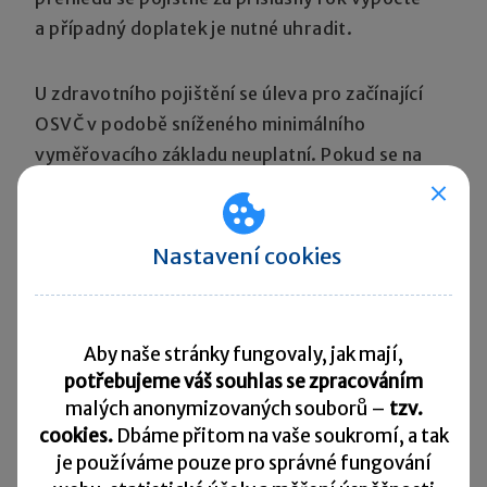
a případný doplatek je nutné uhradit.
U zdravotního pojištění se úleva pro začínající
OSVČ v podobě sníženého minimálního
vyměřovacího základu neuplatní. Pokud se na
OSVČ vztahuje minimální vyměřovací základ,
platí i při zahájení činnosti minimální zálohu
3 306 Kč měsíčně. Pokud se na ni minimální
Nastavení cookies
vyměřovací základ nevztahuje, zálohy platit
nemusí a pojistné vypořádá až po skončení roku
podle přehledu.
Aby naše stránky fungovaly, jak mají,
potřebujeme váš souhlas se zpracováním
malých anonymizovaných souborů –
tzv.
cookies.
Dbáme přitom na vaše soukromí, a tak
je
používáme pouze pro správné fungování