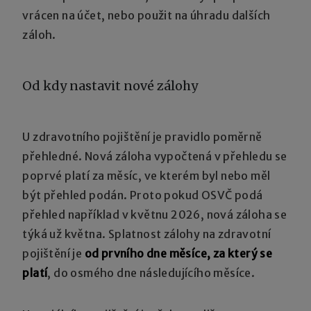
vrácen na účet, nebo použit na úhradu dalších
záloh.
Od kdy nastavit nové zálohy
U zdravotního pojištění je pravidlo poměrně
přehledné. Nová záloha vypočtená v přehledu se
poprvé platí za měsíc, ve kterém byl nebo měl
být přehled podán. Proto pokud OSVČ podá
přehled například v květnu 2026, nová záloha se
týká už května. Splatnost zálohy na zdravotní
pojištění je
od prvního dne měsíce, za který se
platí
, do osmého dne následujícího měsíce.