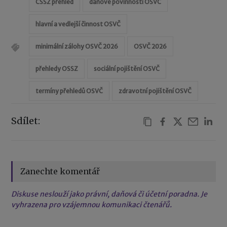
ČSSZ přehled
daňové povinnosti OSVČ
hlavní a vedlejší činnost OSVČ
minimální zálohy OSVČ 2026
OSVČ 2026
přehledy OSSZ
sociální pojištění OSVČ
termíny přehledů OSVČ
zdravotní pojištění OSVČ
Sdílet:
Zanechte komentář
Diskuse neslouží jako právní, daňová či účetní poradna. Je
vyhrazena pro vzájemnou komunikaci čtenářů.