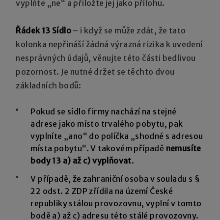
vyplňte „ne“ a přiložte jej jako přílohu.
Řádek 13 Sídlo
– i když se může zdát, že tato
kolonka nepřináší žádná výrazná rizika k uvedení
nesprávných údajů, věnujte této části bedlivou
pozornost. Je nutné držet se těchto dvou
základních bodů:
Pokud se sídlo firmy nachází na stejné
adrese jako místo trvalého pobytu, pak
vyplníte „ano“ do políčka „shodné s adresou
místa pobytu“. V takovém případě
nemusíte
body 13 a) až c) vyplňovat
.
V případě, že zahraniční osoba v souladu s §
22 odst. 2 ZDP zřídila na území České
republiky stálou provozovnu, vyplní v tomto
bodě a) až c) adresu této stálé provozovny.