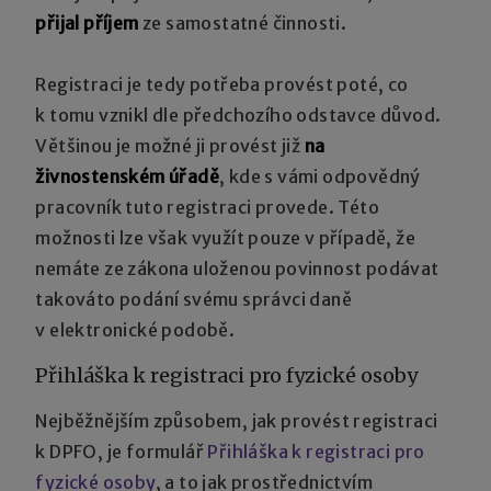
přijal příjem
ze samostatné činnosti.
Registraci je tedy potřeba provést poté, co
k tomu vznikl dle předchozího odstavce důvod.
Většinou je možné ji provést již
na
živnostenském úřadě
, kde s vámi odpovědný
pracovník tuto registraci provede. Této
možnosti lze však využít pouze v případě, že
nemáte ze zákona uloženou povinnost podávat
takováto podání svému správci daně
v elektronické podobě.
Přihláška k registraci pro fyzické osoby
Nejběžnějším způsobem, jak provést registraci
k DPFO, je formulář
Přihláška k registraci pro
fyzické osoby
, a to jak prostřednictvím