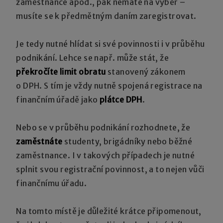
zaměstnance apod., pak nemáte na výběr –
musíte se k předmětným daním zaregistrovat.
Je tedy nutné hlídat si své povinnosti i v průběhu
podnikání. Lehce se např. může stát, že
překročíte limit
obratu
stanovený zákonem
o DPH. S tím je vždy nutně spojená registrace na
finančním úřadě jako
plátce DPH
.
Nebo se v průběhu podnikání rozhodnete, že
zaměstnáte
studenty, brigádníky nebo běžné
zaměstnance. I v takových případech je nutné
splnit svou registrační povinnost, a to nejen vůči
finančnímu úřadu.
Na tomto místě je důležité krátce připomenout,