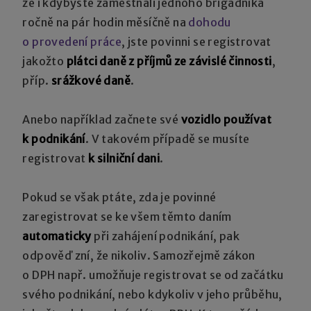
že i kdybyste zaměstnali jednoho brigádníka
ročně na pár hodin měsíčně na
dohodu
o provedení práce
, jste povinni se registrovat
jakožto
plátci daně z příjmů ze závislé činnosti
,
příp.
srážkové daně
.
Anebo například začnete své
vozidlo používat
k podnikání
. V takovém případě se musíte
registrovat
k silniční dani
.
Pokud se však ptáte, zda je povinné
zaregistrovat se ke všem těmto daním
automaticky
při zahájení podnikání, pak
odpověď zní, že nikoliv. Samozřejmě zákon
o DPH např. umožňuje registrovat se od začátku
svého podnikání, nebo kdykoliv v jeho průběhu,