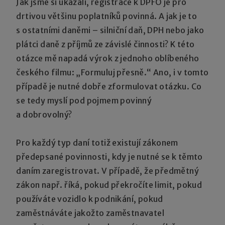
Jak jsme si ukázali, registrace k DPFO je pro
drtivou většinu poplatníků povinná. A jak je to
s ostatními daněmi – silniční daň, DPH nebo jako
plátci daně z příjmů ze závislé činnosti? K této
otázce mě napadá výrok z jednoho oblíbeného
českého filmu: „Formuluj přesně.“ Ano, i v tomto
případě je nutné dobře zformulovat otázku. Co
se tedy myslí pod pojmem povinný
a dobrovolný?
Pro každý typ daní totiž existují zákonem
předepsané povinnosti, kdy je nutné se k těmto
daním zaregistrovat. V případě, že předmětný
zákon např. říká, pokud překročíte limit, pokud
používáte vozidlo k podnikání, pokud
zaměstnáváte jakožto zaměstnavatel