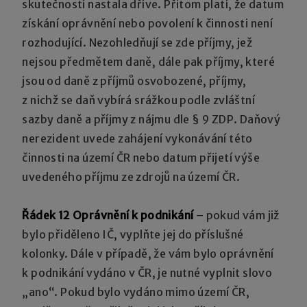
skutečností nastala dříve. Přitom platí, že datum
získání oprávnění nebo povolení k činnosti není
rozhodující. Nezohledňují se zde příjmy, jež
nejsou předmětem daně, dále pak příjmy, které
jsou od daně z příjmů osvobozené, příjmy,
z nichž se daň vybírá srážkou podle zvláštní
sazby daně a příjmy z nájmu dle § 9 ZDP. Daňový
nerezident uvede zahájení vykonávání této
činnosti na území ČR nebo datum přijetí výše
uvedeného příjmu ze zdrojů na území ČR.
Řádek 12 Oprávnění k podnikání
– pokud vám již
bylo přiděleno IČ, vyplňte jej do příslušné
kolonky. Dále v případě, že vám bylo oprávnění
k podnikání vydáno v ČR, je nutné vyplnit slovo
„ano“. Pokud bylo vydáno mimo území ČR,