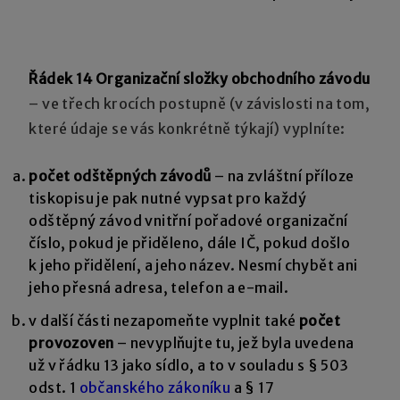
Řádek 14
Organizační složky obchodního závodu
– ve třech krocích postupně (v závislosti na tom,
které údaje se vás konkrétně týkají) vyplníte:
počet odštěpných závodů
– na zvláštní příloze
tiskopisu je pak nutné vypsat pro každý
odštěpný závod vnitřní pořadové organizační
číslo, pokud je přiděleno, dále IČ, pokud došlo
k jeho přidělení, a jeho název. Nesmí chybět ani
jeho přesná adresa, telefon a e-mail.
v další části nezapomeňte vyplnit také
počet
provozoven
– nevyplňujte tu, jež byla uvedena
už v řádku 13 jako sídlo, a to v souladu s § 503
odst. 1
občanského zákoníku
a § 17