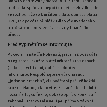
jakožto dobrovolný plátce DPH. K tomu žádnou
podmínku splňovat nepotřebujete – zkrátka jste
se rozhodli, že se k určitému datu stanete plátci
DPH, tak podáte přihlášku dle výše uvedeného
a počkáte na potvrzení ze strany finančního
úřadu.
Před vyplněním se informujte
Pokud si nejste čímkoliv jistí, ještě než požádáte
o registraci jakožto plátci některé z uvedených
(nebo i jiných) daní, dobře se dopředu
informujte. Nespoléhejte se však na radu
„jednoho z mnoha“, ale ověřte si pečlivě každý
krok u někoho, o kom víte, že dané oblasti dobře
rozumí a to, co řekne, dokáže opřít o konkrétní
zákonné ustanovení a nejlépe i přímo v zákoně