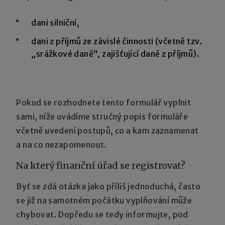
dani silniční,
dani z příjmů ze závislé činnosti (včetně tzv.
„srážkové daně“, zajišťující daně z příjmů).
Pokud se rozhodnete tento formulář vyplnit
sami, níže uvádíme stručný popis formuláře
včetně uvedení postupů, co a kam zaznamenat
a na co nezapomenout.
Na který finanční úřad se registrovat?
Byť se zdá otázka jako příliš jednoduchá, často
se již na samotném počátku vyplňování může
chybovat. Dopředu se tedy informujte, pod