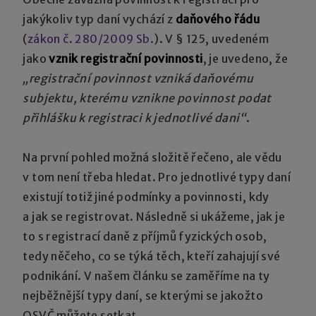
jakýkoliv typ daní vychází z
daňového řádu
(
zákon č. 280/2009 Sb.
). V § 125, uvedeném
jako
vznik registrační povinnosti
, je uvedeno, že
„registrační povinnost vzniká daňovému
subjektu, kterému vznikne povinnost podat
přihlášku k registraci k jednotlivé dani“
.
Na první pohled možná složitě řečeno, ale vědu
v tom není třeba hledat. Pro jednotlivé typy daní
existují totiž jiné podmínky a povinnosti, kdy
a jak se registrovat. Následně si ukážeme, jak je
to s registrací daně z příjmů fyzických osob,
tedy něčeho, co se týká těch, kteří zahajují své
podnikání. V našem článku se zaměříme na ty
nejběžnější typy daní, se kterými se jakožto
OSVČ můžete setkat.