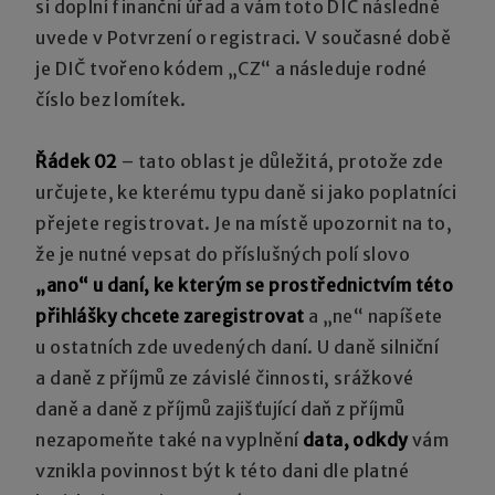
si doplní finanční úřad a vám toto DIČ následně
uvede v Potvrzení o registraci. V současné době
je DIČ tvořeno kódem „CZ“ a následuje rodné
číslo bez lomítek.
Řádek 02
– tato oblast je důležitá, protože zde
určujete, ke kterému typu daně si jako poplatníci
přejete registrovat. Je na místě upozornit na to,
že je nutné vepsat do příslušných polí slovo
„ano“ u daní, ke kterým se prostřednictvím této
přihlášky chcete zaregistrovat
a „ne“ napíšete
u ostatních zde uvedených daní. U daně silniční
a daně z příjmů ze závislé činnosti, srážkové
daně a daně z příjmů zajišťující daň z příjmů
nezapomeňte také na vyplnění
data, odkdy
vám
vznikla povinnost být k této dani dle platné