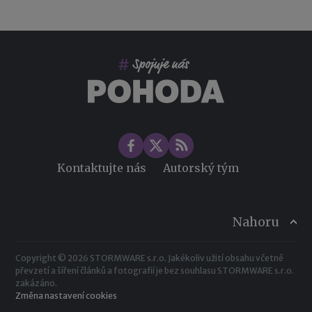
Co pohlídat při přebírání účetnictví
Změny ve zdravotním pojištění v roce 2026
Kontaktujte nás
Autorský tým
Nahoru
Copyright © 2026 STORMWARE s.r.o. Jakékoliv užití obsahu včetně
převzetí a šíření článků a fotografií je bez souhlasu STORMWARE s.r.o.
zakázáno.
Změna nastavení cookies