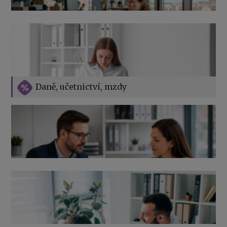
v roce 2026
Vše o překážkách v práci na straně zaměstnavatele
Daně, učetnictví, mzdy
Výpověď ze zdravotních důvodů 2026 – průvodce pro
zaměstnavatele