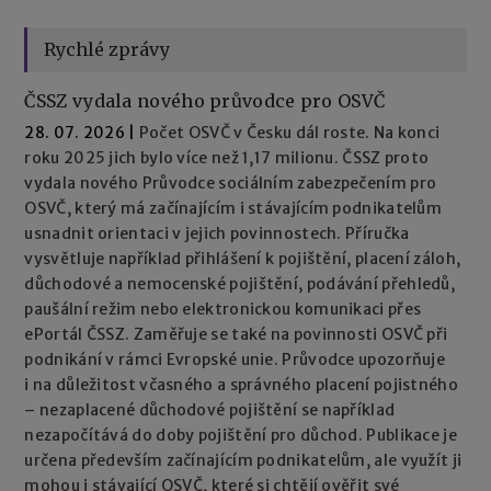
Rychlé zprávy
ČSSZ vydala nového průvodce pro OSVČ
28. 07. 2026
|
Počet OSVČ v Česku dál roste. Na konci
roku 2025 jich bylo více než 1,17 milionu. ČSSZ proto
vydala nového Průvodce sociálním zabezpečením pro
OSVČ, který má začínajícím i stávajícím podnikatelům
usnadnit orientaci v jejich povinnostech. Příručka
vysvětluje například přihlášení k pojištění, placení záloh,
důchodové a nemocenské pojištění, podávání přehledů,
paušální režim nebo elektronickou komunikaci přes
ePortál ČSSZ. Zaměřuje se také na povinnosti OSVČ při
podnikání v rámci Evropské unie. Průvodce upozorňuje
i na důležitost včasného a správného placení pojistného
– nezaplacené důchodové pojištění se například
nezapočítává do doby pojištění pro důchod. Publikace je
určena především začínajícím podnikatelům, ale využít ji
mohou i stávající OSVČ, které si chtějí ověřit své