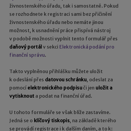
živnostenského úřadu, tak i samostatně. Pokud
se rozhodnete k registraci sami bez přičinění
živnostenského úřadu nebo nemáte jinou
možnost, k usnadnění práce přispívá nástroj
v podobě možnosti vyplnit tento formulář přes
daňový portál
v sekci
Elektronická podání pro
finanční správu
.
Takto vyplněnou přihlášku můžete uložit
k odeslání přes
datovou schránku
, odeslat za
pomocí
elektronického podpisu
či jen
uložit a
vytisknout
a podat na finanční úřad.
U tohoto formuláře se však blíže zastavíme.
Jedná se o
klíčový tiskopis
, na základě kterého
se provádí registrace i k dalším daním, a to k: