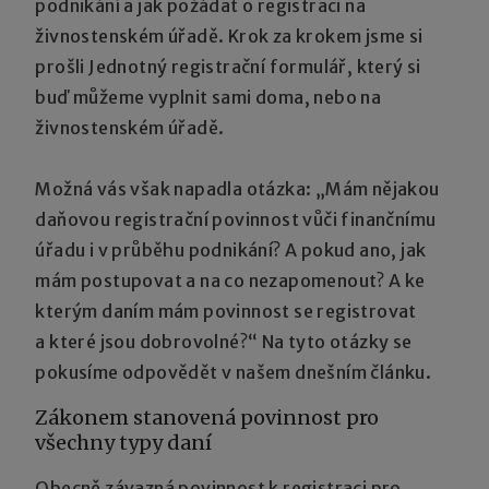
podnikání a jak požádat o registraci na
živnostenském úřadě. Krok za krokem jsme si
prošli Jednotný registrační formulář, který si
buď můžeme vyplnit sami doma, nebo na
živnostenském úřadě.
Možná vás však napadla otázka: „Mám nějakou
daňovou registrační povinnost vůči finančnímu
úřadu i v průběhu podnikání? A pokud ano, jak
mám postupovat a na co nezapomenout? A ke
kterým daním mám povinnost se registrovat
a které jsou dobrovolné?“ Na tyto otázky se
pokusíme odpovědět v našem dnešním článku.
Zákonem stanovená povinnost pro
všechny typy daní
Obecně závazná povinnost k registraci pro