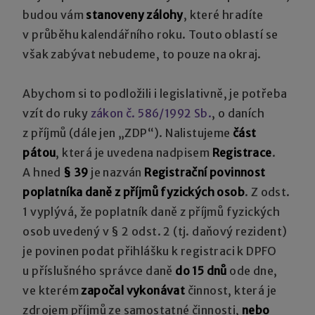
budou vám
stanoveny zálohy
, které hradíte
v průběhu kalendářního roku. Touto oblastí se
však zabývat nebudeme, to pouze na okraj.
Abychom si to podložili i legislativně, je potřeba
vzít do ruky
zákon č. 586/1992 Sb.
, o daních
z příjmů (dále jen „ZDP“). Nalistujeme
část
pátou
, která je uvedena nadpisem
Registrace
.
A hned
§ 39
je nazván
Registrační povinnost
poplatníka daně z příjmů fyzických osob
. Z odst.
1 vyplývá, že poplatník daně z příjmů fyzických
osob uvedený v § 2 odst. 2 (tj. daňový rezident)
je povinen podat přihlášku k registraci k DPFO
u příslušného správce daně
do 15 dnů
ode dne,
ve kterém
započal vykonávat
činnost, která je
zdrojem příjmů ze samostatné činnosti,
nebo