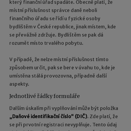
který finanční úřad spadáte. Obecně platí, že
místní příslušnost správce daně neboli
finančního úřadu se řídí u fyzické osoby
bydlištěm v České republice, jinak místem, kde
se převážně zdržuje. Bydlištěm se pak dá
rozumět místo trvalého pobytu.
V případě, že nelze místní příslušnost tímto
způsobem určit, pak se bere v úvahu to, kde je
umístěna stálá provozovna, případně další
aspekty.
Jednotlivé řádky formuláře
Dalším úskalím při vyplňování může být položka
„Daňové identifikační číslo“ (DIČ)
. Zde platí, že
se při prvotní registraci nevyplňuje. Tento údaj