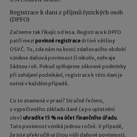
Registrace k dani z příjmů fyzických osob
(DPFO)
Začneme tak říkajíc od lesa. Registrace k DPFO
patří mezi
povinné registrace
drtivé většiny
OSVČ. To, zda nám na konci zdaňovacího období
vznikne daňová povinnost či nikoliv, nehraje
žádnou roli. Pokud splňujeme zákonné podmínky
při zahájení podnikání, registrace k této dani je
nutná v každém případě.
Co to znamená v praxi? Stručně řečeno,
z vypočteného základu daně (a po uplatnění
slev)
uhradíte 15 % na účet finančního úřadu
.
Tato povinnost vzniká jednou ročně. V případě,
že jste překročili určitou výši daňové povinnosti,