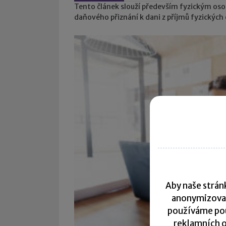
Tento článek slouží především fyzickým os
daňového přiznání k dani z příjmů fyzických 
Aby naše stránk
anonymizova
používáme pou
reklamních o