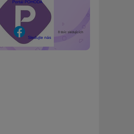
Portál POHODA
8 tisíc sledujících
Sledujte nás