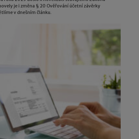
o novely je i změna § 20 Ověřování účetní závěrky
ětlíme v dnešním článku.