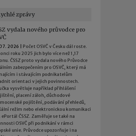
ychlé zprávy
SZ vydala nového průvodce pro
VČ
 07. 2026
|
Počet OSVČ v Česku dál roste.
onci roku 2025 jich bylo více než 1,17
ionu. ČSSZ proto vydala nového Průvodce
iálním zabezpečením pro OSVČ, který má
najícím i stávajícím podnikatelům
dnit orientaci v jejich povinnostech.
učka vysvětluje například přihlášení
jištění, placení záloh, důchodové
emocenské pojištění, podávání přehledů,
šální režim nebo elektronickou komunikaci
 ePortál ČSSZ. Zaměřuje se také na
innosti OSVČ při podnikání v rámci
pské unie. Průvodce upozorňuje i na