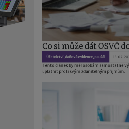
Co si může dát OSVČ d
Účetnictví, daňová evidence, paušál
13. 07. 2
Tento článek by měl osobám samostatně výd
uplatnit proti svým zdanitelným příjmům.