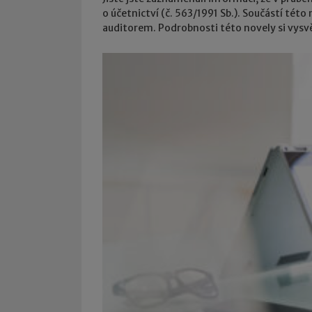
o účetnictví (č. 563/1991 Sb.). Součástí tét
auditorem. Podrobnosti této novely si vysv