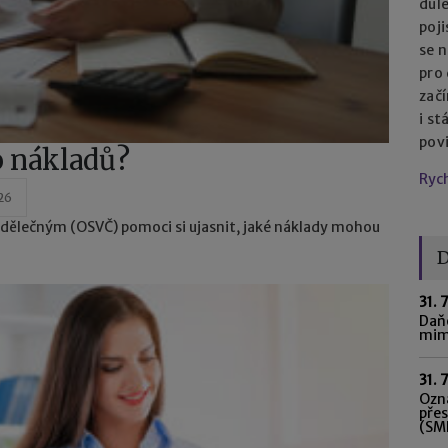
důl
poj
se n
pro
začí
i st
pov
o nákladů?
Ryc
026
ělečným (OSVČ) pomoci si ujasnit, jaké náklady mohou
D
31. 
Daňo
mim
31. 
Ozná
pře
(SME