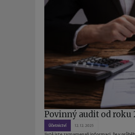
Povinný audit od roku
Účetnictví
12. 12. 2025
Jistě jste zaznamenali informaci, že v průbě