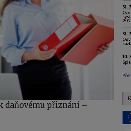
31. 
Ozn
syst
202
31. 
Odvo
saz
10. 
Spl
Pře
K
 k daňovému přiznání –