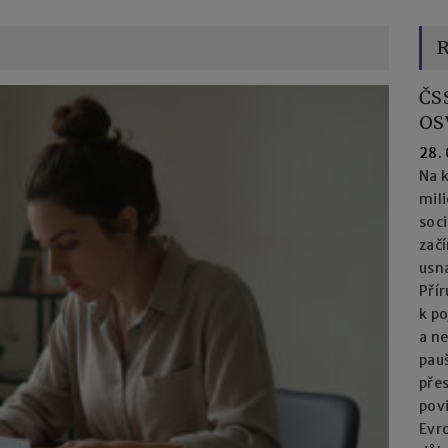
R
ČS
OS
28.
Na k
mil
soc
začí
usna
Přír
k po
a n
pau
přes
pov
Evro