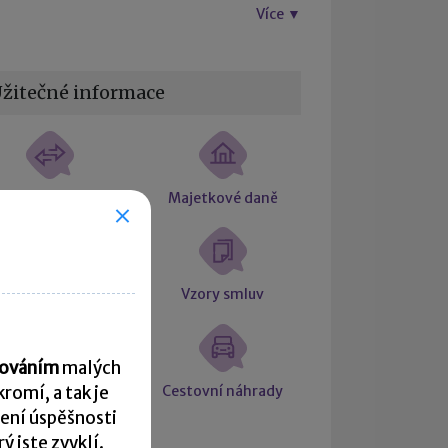
Více ▼
žitečné informace
tní souvztažnosti
Majetkové daně
Účetní slovníček
Vzory smluv
acováním
malých
počet čisté mzdy
Cestovní náhrady
romí, a tak je
ení úspěšnosti
 jste zvyklí.