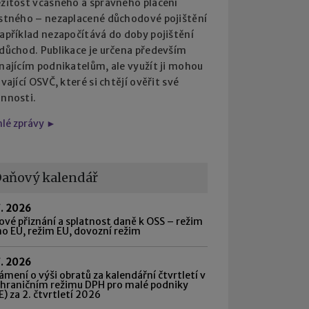
ežitost včasného a správného placení
istného – nezaplacené důchodové pojištění
apříklad nezapočítává do doby pojištění
 důchod. Publikace je určena především
najícím podnikatelům, ale využít ji mohou
ávající OSVČ, které si chtějí ověřit své
innosti.
hlé zprávy ►
aňový kalendář
7. 2026
vé přiznání a splatnost daně k OSS – režim
o EU, režim EU, dovozní režim
7. 2026
mení o výši obratů za kalendářní čtvrtletí v
shraničním režimu DPH pro malé podniky
) za 2. čtvrtletí 2026