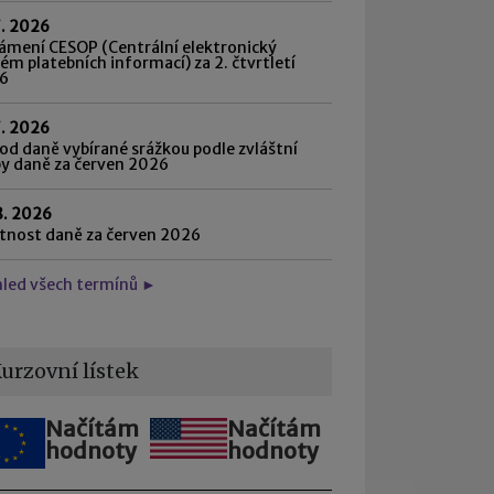
7. 2026
ámení CESOP (Centrální elektronický
ém platebních informací) za 2. čtvrtletí
6
7. 2026
d daně vybírané srážkou podle zvláštní
by daně za červen 2026
8. 2026
atnost daně za červen 2026
hled všech termínů ►
urzovní lístek
Načítám
Načítám
hodnoty
hodnoty