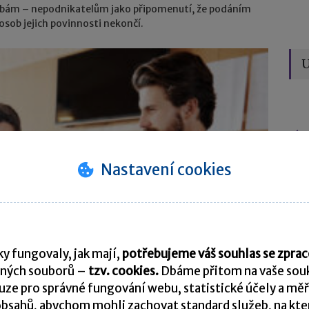
obám – nepodnikatelům jako připomenutí, že podáním
osob jejich povinnosti nekončí.
U
Úče
Nastavení cookies
y fungovaly, jak mají,
potřebujeme váš souhlas se zpr
Vý
ných souborů –
tzv. cookies.
Dbáme přitom na vaše souk
ze pro správné fungování webu, statistické účely a měř
bsahů, abychom mohli zachovat standard služeb, na který