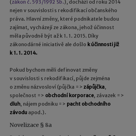
(
zákon č. 593/1992 Sb.
), dochází od roku 2014
nejen v souvislosti s rekodifikací občanského
práva. Hlavní změny, které podnikatele budou
zajímat, vycházejí ze zákona, jehož účinnost
měla původně být až k 1. 1. 2015. Díky
zákonodárné iniciativě ale došlo
k účinnosti již
k 1. 1. 2014.
Pokud bychom měli definovat změny
v souvislosti s rekodifikací, půjde zejména
o změnu názvosloví (půjčka =>
zápůjčka
,
společnost =>
obchodní korporace
, závazek =>
dluh
, nájem podniku =>
pacht obchodního
závodu
apod.).
Novelizace § 8a