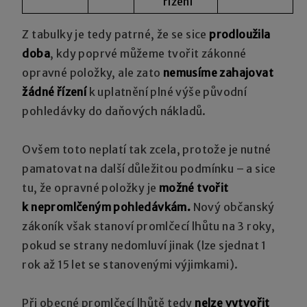
řízení
Z tabulky je tedy patrné, že se sice
prodloužila
doba
, kdy poprvé můžeme tvořit zákonné
opravné položky, ale zato
nemusíme zahajovat
žádné řízení
k uplatnění plné výše původní
pohledávky do daňových nákladů.
Ovšem toto neplatí tak zcela, protože je nutné
pamatovat na další důležitou podmínku – a sice
tu, že opravné položky je
možné tvořit
k nepromlčeným pohledávkám.
Nový občanský
zákoník však stanoví promlčecí lhůtu na 3 roky,
pokud se strany nedomluví jinak (lze sjednat 1
rok až 15 let se stanovenými výjimkami).
Při obecné promlčecí lhůtě tedy
nelze vytvořit