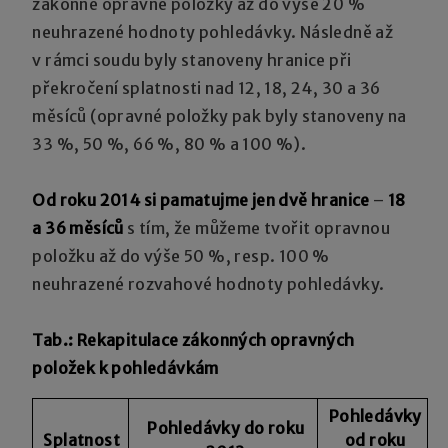
zákonné opravné položky až do výše 20 %
neuhrazené hodnoty pohledávky. Následně až
v rámci soudu byly stanoveny hranice při
překročení splatnosti nad 12, 18, 24, 30 a 36
měsíců (opravné položky pak byly stanoveny na
33 %, 50 %, 66 %, 80 % a 100 %).
Od roku 2014 si pamatujme jen dvě hranice
–
18
a 36 měsíců
s tím, že můžeme tvořit opravnou
položku až do výše 50 %, resp. 100 %
neuhrazené rozvahové hodnoty pohledávky.
Tab.: Rekapitulace zákonných opravných
položek k pohledávkám
Pohledávky
Pohledávky do roku
Splatnost
od roku