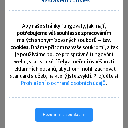
Nastavení cookies
3. získat uznání dluhu dlužníkem, čímž se
právo promlčí za 10 let ode dne, kdy
k uznání došlo.
Co se nezměnilo?
Aby naše stránky fungovaly, jak mají,
potřebujeme váš souhlas se zpracováním
Je patrné, že při zpracování zákonných
malých anonymizovaných souborů –
tzv.
opravných položek u pohledávek od roku 2014
cookies.
Dbáme přitom na vaše soukromí, a tak
si nevystačíme jen s fakturou, kde uvidíme
je
používáme pouze pro správné fungování
webu, statistické účely a měření úspěšnosti
splatnost pohledávky (to ostatně nebylo možné
reklamních obsahů, abychom mohli zachovat
ani do konce roku 2013). Je nutné
získat další
standard služeb, na který jste zvyklí. Projděte si
dokumenty
, které nám ozřejmí, jaká je promlčecí
Prohlášení o ochraně osobních údajů
.
lhůta, zda bylo zahájeno nějaké řízení, zda
dlužník dluh neuznal, zda existuje proti němu
závazek, zda není spojenou osobou atd.
Rozumím a souhlasím
Teoreticky se může stát, že nebude možno tvořit
ani opravnou položku do výše 50 % – pokud