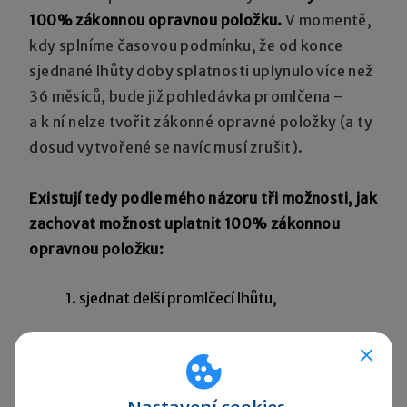
100% zákonnou opravnou položku.
V momentě,
kdy splníme časovou podmínku, že od konce
sjednané lhůty doby splatnosti uplynulo více než
36 měsíců, bude již pohledávka promlčena –
a k ní nelze tvořit zákonné opravné položky (a ty
dosud vytvořené se navíc musí zrušit).
Existují tedy podle mého názoru tři možnosti, jak
zachovat možnost uplatnit 100% zákonnou
opravnou položku:
1. sjednat delší promlčecí lhůtu,
2. zahájit soudní, správní či rozhodčí řízení,