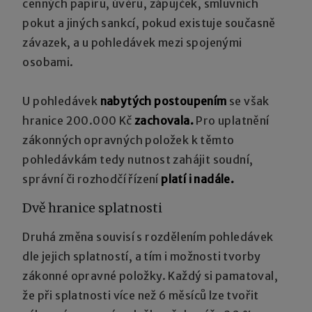
cenných papírů, úvěrů, zápůjček, smluvních
pokut a jiných sankcí, pokud existuje současně
závazek, a u pohledávek mezi spojenými
osobami.
U pohledávek
nabytých postoupením
se však
hranice 200.000 Kč
zachovala.
Pro uplatnění
zákonných opravných položek k těmto
pohledávkám tedy nutnost zahájit soudní,
správní či rozhodčí řízení
platí i nadále.
Dvě hranice splatnosti
Druhá změna souvisí s rozdělením pohledávek
dle jejich splatností, a tím i možnosti tvorby
zákonné opravné položky. Každý si pamatoval,
že při splatnosti více než 6 měsíců lze tvořit