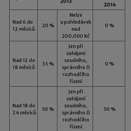
2013
2014
Nelze
Nad 6 do
u pohledávek
20 %
0 %
12 měsíců
nad
200.000 Kč
Jen při
zahájení
Nad 12 do
soudního,
33 %
0 %
18 měsíců
správního či
rozhodčího
řízení
Jen při
zahájení
Nad 18 do
soudního,
50 %
50 %
24 měsíců
správního či
rozhodčího
řízení