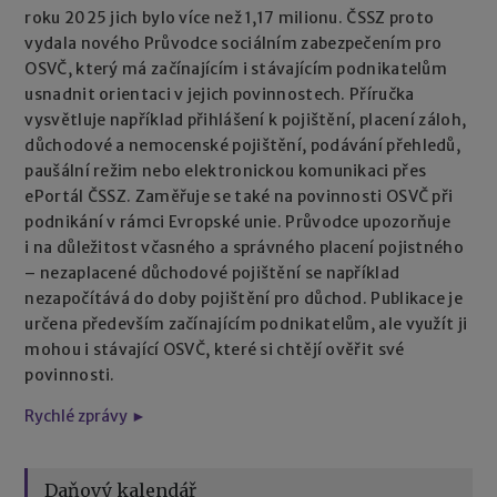
roku 2025 jich bylo více než 1,17 milionu. ČSSZ proto
vydala nového Průvodce sociálním zabezpečením pro
OSVČ, který má začínajícím i stávajícím podnikatelům
usnadnit orientaci v jejich povinnostech. Příručka
vysvětluje například přihlášení k pojištění, placení záloh,
důchodové a nemocenské pojištění, podávání přehledů,
paušální režim nebo elektronickou komunikaci přes
ePortál ČSSZ. Zaměřuje se také na povinnosti OSVČ při
podnikání v rámci Evropské unie. Průvodce upozorňuje
i na důležitost včasného a správného placení pojistného
– nezaplacené důchodové pojištění se například
nezapočítává do doby pojištění pro důchod. Publikace je
určena především začínajícím podnikatelům, ale využít ji
mohou i stávající OSVČ, které si chtějí ověřit své
povinnosti.
Rychlé zprávy ►
Daňový kalendář