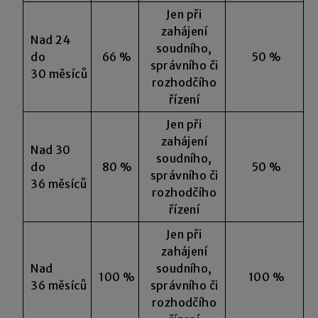
Jen při
zahájení
Nad 24
soudního,
do
66 %
50 %
správního či
30 měsíců
rozhodčího
řízení
Jen při
zahájení
Nad 30
soudního,
do
80 %
50 %
správního či
36 měsíců
rozhodčího
řízení
Jen při
zahájení
Nad
soudního,
100 %
100 %
36 měsíců
správního či
rozhodčího