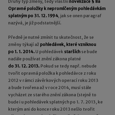
Druhý typ změny, tedy vlastní
novelizace § 8a
Opravné položky k nepromlčeným pohledávkám
splatným po 31. 12. 1994
, jak se onen paragraf
nazývá, je již podstatnější.
Předně je nutné zmínit tu skutečnost, že se
změny týkají až
pohledávek, které vzniknou
po 1. 1. 2014.
U pohledávek
starších
se bude
nadále používat znění zákona platné
do 31. 12. 2013.
Pokud se tedy např. nebude
tvořit opravná položka k pohledávce z roku
2012 v rámci závěrkových operací roku 2013
a bude tvořena až v roce 2014, musí stále
vycházet ze starého znění zákona (stejně to
bude i u pohledávek splatných po 1. 7. 2013, ke
kterým ani do konce roku 2013 nešlo tvořit