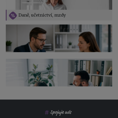
Vše o překážkách v práci na straně zaměstnavatele
Daně, učetnictví, mzdy
Výpověď ze zdravotních důvodů 2026 – průvodce pro
zaměstnavatele
Co pohlídat při přebírání účetnictví