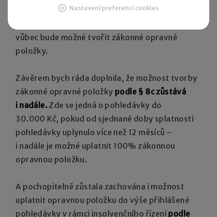
Nastavení preferencí cookies
bude sjednaná promlčecí lhůta 1 rok a nebude
podána žaloba, pak
dojde k promlčení dříve
, než
vůbec bude možné tvořit zákonné opravné
položky.
Závěrem bych ráda doplnila, že možnost tvorby
zákonné opravné položky
podle § 8c zůstává
i nadále.
Zde se jedná o pohledávky do
30.000 Kč, pokud od sjednané doby splatnosti
pohledávky uplynulo více než 12 měsíců –
i nadále je možné uplatnit 100% zákonnou
opravnou položku.
A pochopitelně zůstala zachována i možnost
uplatnit opravnou položku do výše přihlášené
pohledávky v rámci insolvenčního řízení
podle