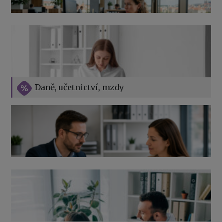
Přehledy pro OSSZ a zdravotní pojišťovny – jak na ně
v roce 2026
Vše o překážkách v práci na straně zaměstnavatele
Daně, učetnictví, mzdy
Výpověď ze zdravotních důvodů 2026 – průvodce pro
zaměstnavatele