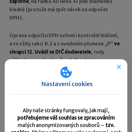
záporné
; na řádku 40 nebo 41 pak znaménko
kladné (protože má zpět nárok na odpočet
DPH).
Oprava odpočtu DPH ovlivní i kontrolní hlášení,
a to vždy sekci B.2 a s uvedením písmena „P“
ve
sloupci 12
.
Uvádí se DIČ dodavatele
, tedy
věřitele, s uvedením původního data
zdanitelného plnění
do sloupce č. 4 DPPD
(Datum
povinnosti přiznat daň). Jako evidenční číslo
Nastavení cookies
daňového dokladu je možné uvést původní číslo
dokladu dodavatele, ze kterého se oprava
odpočtu DPH počítá, nebo číslo interního
dokladu dlužníka, kterým opravu provádí. Stejné
Aby naše stránky fungovaly, jak mají,
potřebujeme váš souhlas se zpracováním
číslo se pak musí uvést u případného zpětného
malých anonymizovaných souborů –
tzv.
uplatnění odpočtu při úhradě závazku.