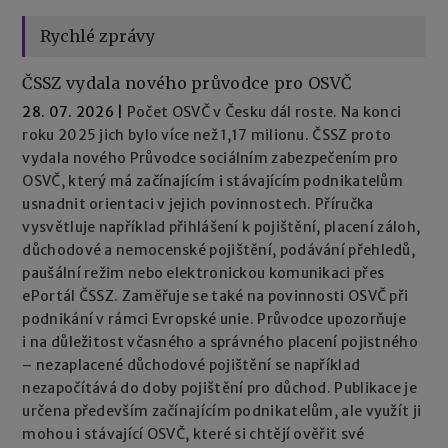
Rychlé zprávy
ČSSZ vydala nového průvodce pro OSVČ
28. 07. 2026
|
Počet OSVČ v Česku dál roste. Na konci
roku 2025 jich bylo více než 1,17 milionu. ČSSZ proto
vydala nového Průvodce sociálním zabezpečením pro
OSVČ, který má začínajícím i stávajícím podnikatelům
usnadnit orientaci v jejich povinnostech. Příručka
vysvětluje například přihlášení k pojištění, placení záloh,
důchodové a nemocenské pojištění, podávání přehledů,
paušální režim nebo elektronickou komunikaci přes
ePortál ČSSZ. Zaměřuje se také na povinnosti OSVČ při
podnikání v rámci Evropské unie. Průvodce upozorňuje
i na důležitost včasného a správného placení pojistného
– nezaplacené důchodové pojištění se například
nezapočítává do doby pojištění pro důchod. Publikace je
určena především začínajícím podnikatelům, ale využít ji
mohou i stávající OSVČ, které si chtějí ověřit své