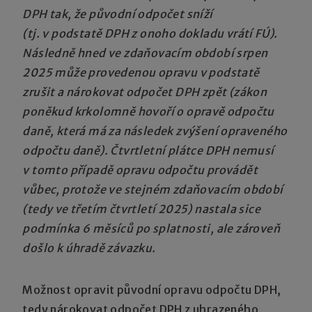
DPH tak, že původní odpočet sníží
(tj. v podstatě DPH z onoho dokladu vrátí FÚ).
Následně hned ve zdaňovacím období srpen
2025 může provedenou opravu v podstatě
zrušit a nárokovat odpočet DPH zpět (zákon
poněkud krkolomně hovoří o opravě odpočtu
daně, která má za následek zvýšení opraveného
odpočtu daně). Čtvrtletní plátce DPH nemusí
v tomto případě opravu odpočtu provádět
vůbec, protože ve stejném zdaňovacím období
(tedy ve třetím čtvrtletí 2025) nastala sice
podmínka 6 měsíců po splatnosti, ale zároveň
došlo k úhradě závazku.
Možnost opravit původní opravu odpočtu DPH,
tedy nárokovat odpočet DPH z uhrazeného