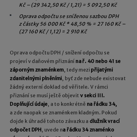
Kč – (29 342,50 Kč / 1,21) = 5 092,50 Kč
Oprava odpočtu se sníženou sazbou DPH
z částky 56 000 Kč * 48,50 % = 27 160 Kč –
(27 160 Kč / 1,12) = 2 910 Kč
Oprava odpočtu DPH / snížení odpočtu se
projeví v daňovém přiznání
na ř. 40 nebo 41 se
záporným znaménkem
, tedy mezi
přijatými
zdanitelnými plněními
, byť zde nebude existovat
žádný externí doklad od věřitele. V rámci
přiznání se musí ještě objevit
v sekci III.
Doplňující údaje
, a to konkrétně
na řádku 34,
a zde naopak se znaménkem kladným. Pokud
dojde k úhradě tohoto závazku a
dlužník vrací
odpočet DPH
, uvede n
a řádku 34 znaménko