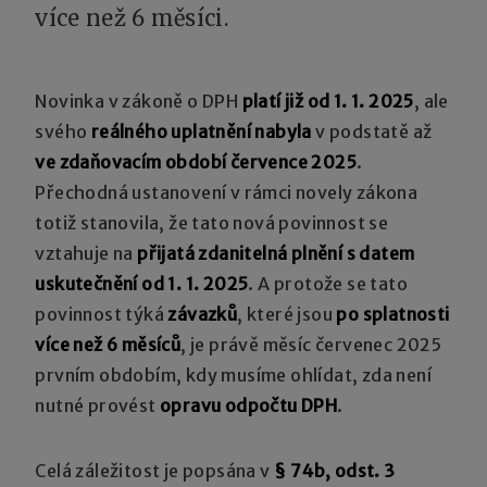
více než 6 měsíci.
Novinka v zákoně o DPH
platí již od 1. 1. 2025
, ale
svého
reálného uplatnění nabyla
v podstatě až
ve zdaňovacím období července 2025
.
Přechodná ustanovení v rámci novely zákona
totiž stanovila, že tato nová povinnost se
vztahuje na
přijatá zdanitelná plnění s datem
uskutečnění od 1. 1. 2025
. A protože se tato
povinnost týká
závazků
, které jsou
po splatnosti
více než 6 měsíců
, je právě měsíc červenec 2025
prvním obdobím, kdy musíme ohlídat, zda není
nutné provést
opravu odpočtu DPH
.
Celá záležitost je popsána v
§ 74b, odst. 3