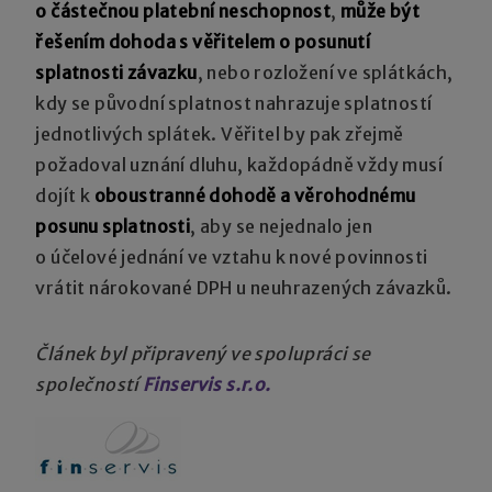
o částečnou platební neschopnost
,
může být
řešením
dohoda s věřitelem o posunutí
splatnosti závazku
, nebo rozložení ve splátkách,
kdy se původní splatnost nahrazuje splatností
jednotlivých splátek. Věřitel by pak zřejmě
požadoval uznání dluhu, každopádně vždy musí
dojít k
oboustranné dohodě a věrohodnému
posunu splatnosti
, aby se nejednalo jen
o účelové jednání ve vztahu k nové povinnosti
vrátit nárokované DPH u neuhrazených závazků.
Článek byl připravený ve spolupráci se
společností
Finservis s.r.o.