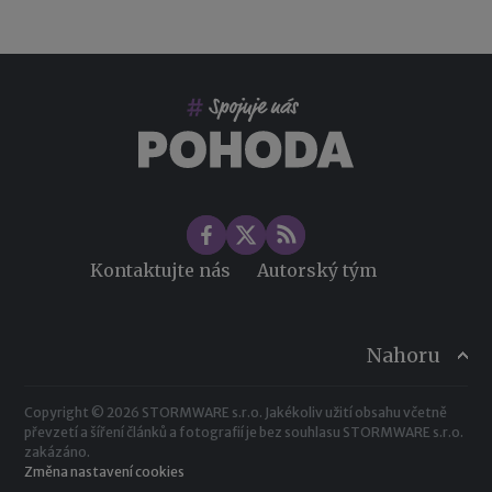
Co pohlídat při přebírání účetnictví
Změny ve zdravotním pojištění v roce 2026
Kontaktujte nás
Autorský tým
Nahoru
Copyright © 2026 STORMWARE s.r.o. Jakékoliv užití obsahu včetně
převzetí a šíření článků a fotografií je bez souhlasu STORMWARE s.r.o.
zakázáno.
Změna nastavení cookies