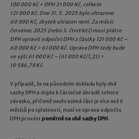
100 000 Kč + DPH 21 000 Kč, celkem
121 000 Kč. Dne 31. 5. 2025 bylo uhrazeno
60 000 Kč, zbytek uhrazen není. Za měsíc
červenec 2025 (nebo 3. čtvrtletí) musí plátce
DPH opravit odpočet DPH z částky 121 000 Kč –
60 000 Kč = 61 000 Kč. Oprava DPH tedy bude
ve výši 61 000 Kč – (61 000 Kč/1,21) =
10 586,78 Kč.
V případě, že na původním dokladu byly dvě
sazby DPH a dojde k částečné úhradě tohoto
závazku, přičemž neuhrazená část je více než 6
měsíců po splatnosti, musí se oprava odpočtu
DPH provést
poměrně na obě sazby DPH
.