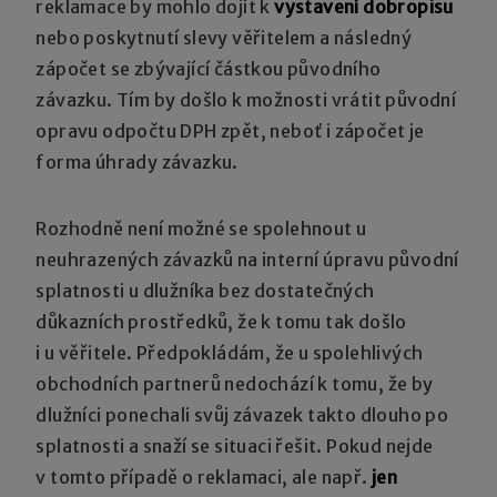
reklamace by mohlo dojít k
vystavení dobropisu
nebo poskytnutí slevy věřitelem a následný
zápočet se zbývající částkou původního
závazku. Tím by došlo k možnosti vrátit původní
opravu odpočtu DPH zpět, neboť i zápočet je
forma úhrady závazku.
Rozhodně není možné se spolehnout u
neuhrazených závazků na interní úpravu původní
splatnosti u dlužníka bez dostatečných
důkazních prostředků, že k tomu tak došlo
i u věřitele. Předpokládám, že u spolehlivých
obchodních partnerů nedochází k tomu, že by
dlužníci ponechali svůj závazek takto dlouho po
splatnosti a snaží se situaci řešit. Pokud nejde
v tomto případě o reklamaci, ale např.
jen