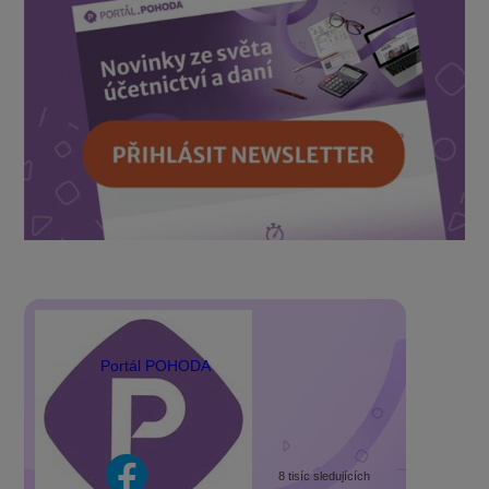
Portál POHODA
8 tisíc sledujících