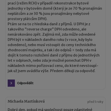
prací (režim RCH) v případě rekonstrukce bytové
jednotky v bytovém domě (který je ze 70 % pronajímán
neplátcům a ze 30 % jsou pronajímány nebytové
prostory plátcům DPH).
Ptám se na to z hlediska daně z příjmů. U DPH je z
takového “reverse charge” DPH odvedeno, ale
nenárokováno zpět. Zajímá mě, zda může odvedené
DPH být v nákladech daného roku (v roce, kdy bylo
odvedeno), nebo musí vstoupit do ceny technického
zhodnocení majetku, a tak i do odpisů = tedy zda má
dojít k tomuto rozložení daně z příjmu do jednotlivých
let v odpisech, nebo zda je možné ponechat DPH v
nákladech mimo pořizovací cenu, do které nevstoupí-
jak už jsem uváděla výše. Předem děkuji za odpověď.
Odpovědět
Michaela Martínková
před 5 roky
Dobrý den, pokud má společnost pouze zdanitelné