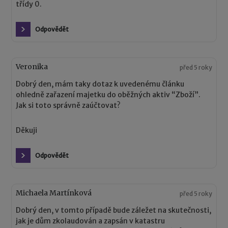
třídy 0.
Odpovědět
Veronika
před 5 roky
Dobrý den, mám taky dotaz k uvedenému článku
ohledně zařazení majetku do oběžných aktiv “Zboží”.
Jak si toto správně zaúčtovat?
Děkuji
Odpovědět
Michaela Martínková
před 5 roky
Dobrý den, v tomto případě bude záležet na skutečnosti,
jak je dům zkolaudován a zapsán v katastru