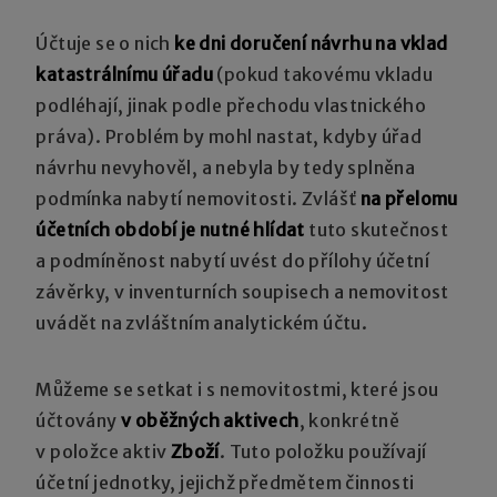
Účtuje se o nich
ke dni doručení návrhu na vklad
katastrálnímu úřadu
(pokud takovému vkladu
podléhají, jinak podle přechodu vlastnického
práva). Problém by mohl nastat, kdyby úřad
návrhu nevyhověl, a nebyla by tedy splněna
podmínka nabytí nemovitosti. Zvlášť
na přelomu
účetních období je nutné hlídat
tuto skutečnost
a podmíněnost nabytí uvést do přílohy účetní
závěrky, v inventurních soupisech a nemovitost
uvádět na zvláštním analytickém účtu.
Můžeme se setkat i s nemovitostmi, které jsou
účtovány
v oběžných aktivech
, konkrétně
v položce aktiv
Zboží
. Tuto položku používají
účetní jednotky, jejichž předmětem činnosti