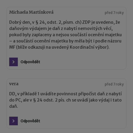
Michaela Martínková
před 7 roky
Dobrý den, v § 24, odst. 2, písm. ch) ZDP je uvedeno, že
daňovým výdajem je daň z nabytí nemovitých věcí,
pokud byly zaplaceny a nejsou součástí ocenění majetku
– a součástí ocenění majetku by měla být i podle názoru
MF (blíže odkazuji na uvedený Koordinační výbor).
Odpovědět
vera
před 7 roky
DD, v příkladě 1 uvádíte povinnost připočíst daň z nabytí
do PC, ale v § 24 odst. 2 pís. ch se uvádí jako výdaj i tato
daň.
Odpovědět