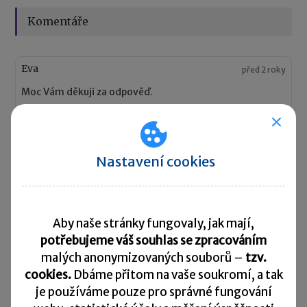
Komentáře
Eva
před 2 roky
Moc Vám děkuji za odpověď.
Odpovědět
Nastavení cookies
Michaela Martínková
před 3 roky
ČÚS č. 013, bod 6.4., pokyn GFŘ D-59 k § 29.
Aby naše stránky fungovaly, jak mají,
Odpovědět
potřebujeme váš souhlas se zpracováním
malých anonymizovaných souborů –
tzv.
cookies.
Dbáme přitom na vaše soukromí, a tak
Eva
před 3 roky
je
používáme pouze pro správné fungování
A mohu se k tomu zeptat, o jaké paragrafy v jakých