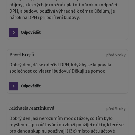
příjmy, u kterých je možné uplatnit nárok na odpočet
DPH, a budovu používá výhradně k těmto účelům, je
nárok na DPH i při pořízení budovy.
Odpovědět
Pavel Krejčí
před 5 roky
Dobrý den, dá se odečíst DPH, když by se kupovala
společnost co vlastní budovu? Děkuji za pomoc
Odpovědět
Michaela Martínková
před 5 roky
Dobrý den, asi nerozumím moc otázce, co tím bylo
myšleno – pro účtování na zboží použijete účty, které se
pro danou skupinu používají (13x) místo účtu účtové