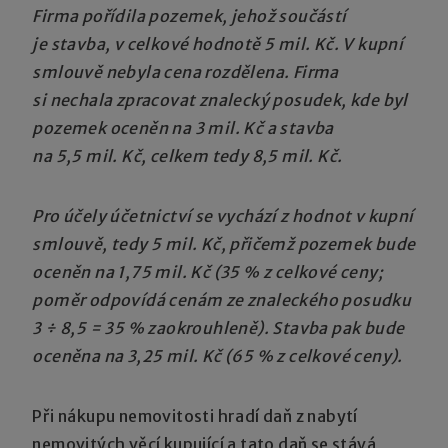
Firma pořídila pozemek, jehož součástí
je stavba, v celkové hodnotě 5 mil. Kč. V kupní
smlouvě nebyla cena rozdělena. Firma
si nechala zpracovat znalecký posudek, kde byl
pozemek oceněn na 3 mil. Kč a stavba
na 5,5 mil. Kč, celkem tedy 8,5 mil. Kč.
Pro účely účetnictví se vychází z hodnot v kupní
smlouvě, tedy 5 mil. Kč, přičemž pozemek bude
oceněn na 1,75 mil. Kč (35 % z celkové ceny;
poměr odpovídá cenám ze znaleckého posudku
3 ÷ 8,5 = 35 % zaokrouhleně). Stavba pak bude
oceněna na 3,25 mil. Kč (65 % z celkové ceny).
Při nákupu nemovitosti hradí daň z nabytí
nemovitých věcí kupující a tato daň se stává