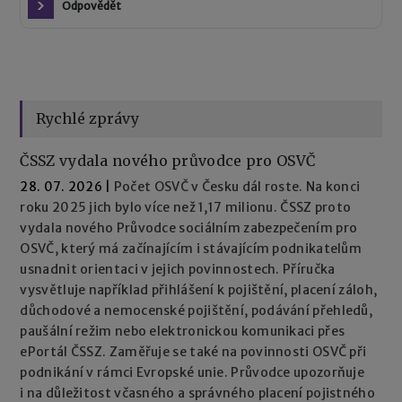
Odpovědět
Rychlé zprávy
ČSSZ vydala nového průvodce pro OSVČ
28. 07. 2026
|
Počet OSVČ v Česku dál roste. Na konci
roku 2025 jich bylo více než 1,17 milionu. ČSSZ proto
vydala nového Průvodce sociálním zabezpečením pro
OSVČ, který má začínajícím i stávajícím podnikatelům
usnadnit orientaci v jejich povinnostech. Příručka
vysvětluje například přihlášení k pojištění, placení záloh,
důchodové a nemocenské pojištění, podávání přehledů,
paušální režim nebo elektronickou komunikaci přes
ePortál ČSSZ. Zaměřuje se také na povinnosti OSVČ při
podnikání v rámci Evropské unie. Průvodce upozorňuje
i na důležitost včasného a správného placení pojistného