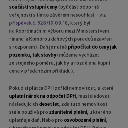
součástí vstupní ceny
(byť část odborné
veřejnosti s tímto závěrem nesouhlasí – viz
příspěvek č. 528/19.09.18
, který byl
na Koordinačním výboru mezi Ministerstvem
financí a Komorou daňových poradců uzavřen
s rozporem). Daň je nutné
připočítat do ceny jak
pozemku, tak stavby
(můžeme vycházet
ze stejného poměru, jak byla rozdělena kupní
cena v předchozím příkladu).
Pokud si plátce DPH pořídí nemovitost, u které
uplatní nárok na odpočet DPH
, musí sledovat
následujících
deset let
, zda tuto nemovitost
stále používá pro
zdanitelné plnění
, u kterého
uplatňuje daň. Nebo pro
osvobozené plnění
,
u kterého má nárok na odpočet DPH. Pokud