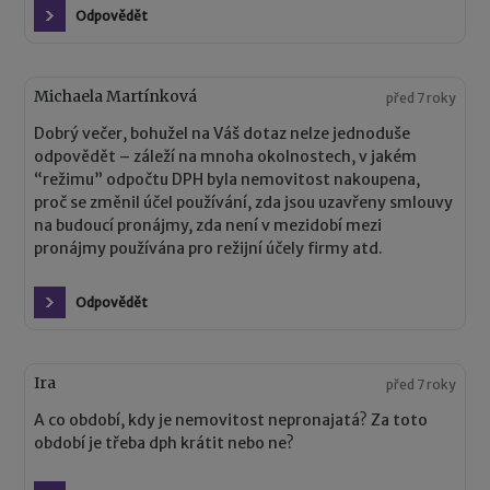
Odpovědět
Michaela Martínková
před 7 roky
Dobrý večer, bohužel na Váš dotaz nelze jednoduše
odpovědět – záleží na mnoha okolnostech, v jakém
“režimu” odpočtu DPH byla nemovitost nakoupena,
proč se změnil účel používání, zda jsou uzavřeny smlouvy
na budoucí pronájmy, zda není v mezidobí mezi
pronájmy používána pro režijní účely firmy atd.
Odpovědět
Ira
před 7 roky
A co období, kdy je nemovitost nepronajatá? Za toto
období je třeba dph krátit nebo ne?