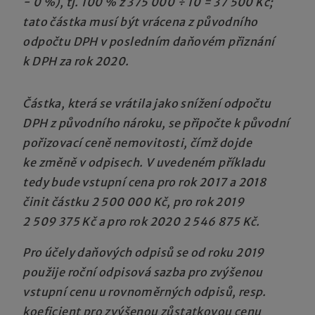
− 0 %), tj. 100 % z 375 000 ÷ 10 = 37 500 Kč;
tato částka musí být vrácena z původního
odpočtu DPH v posledním daňovém přiznání
k DPH za rok 2020.
Částka, která se vrátila jako snížení odpočtu
DPH z původního nároku, se připočte k původní
pořizovací ceně nemovitosti, čímž dojde
ke změně v odpisech. V uvedeném příkladu
tedy bude vstupní cena pro rok 2017 a 2018
činit částku 2 500 000 Kč, pro rok 2019
2 509 375 Kč a pro rok 2020 2 546 875 Kč.
Pro účely daňových odpisů se od roku 2019
použije roční odpisová sazba pro zvýšenou
vstupní cenu u rovnoměrných odpisů, resp.
koeficient pro zvýšenou zůstatkovou cenu