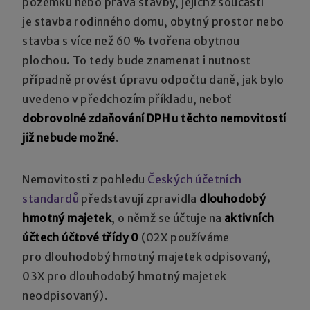
pozemků nebo práva stavby, jejichž součástí
je stavba rodinného domu, obytný prostor nebo
stavba s více než 60 % tvořena obytnou
plochou. To tedy bude znamenat i nutnost
případně provést úpravu odpočtu daně, jak bylo
uvedeno v předchozím příkladu, neboť
dobrovolné zdaňování DPH u těchto nemovitostí
již nebude možné
.
Nemovitosti z pohledu
Českých účetních
standardů
představují zpravidla
dlouhodobý
hmotný majetek
, o němž se účtuje na
aktivních
účtech účtové třídy 0
(02X používáme
pro dlouhodobý hmotný majetek odpisovaný,
03X pro dlouhodobý hmotný majetek
neodpisovaný).