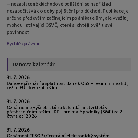
– nezaplacené důchodové pojištění se například
nezapočítává do doby pojištění pro důchod. Publikace je
určena především začínajícím podnikatelům, ale využít ji
mohou i stávající OSVČ, které si chtějí ověřit své
povinnosti.
Rychlé zprávy ►
Daňový kalendář
31. 7. 2026
Daňové přiznání a splatnost daně k OSS – režim mimo EU,
režim EU, dovozní režim
31. 7. 2026
Oznámení o výši obratů za kalendářní čtvrtletí v
přeshraničním režimu DPH pro malé podniky (SME) za 2.
čtvrtletí 2026
31. 7. 2026
Oznámení CESOP (Centrální elektronický systém