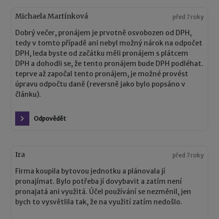
Michaela Martínková
před 7 roky
Dobrý večer, pronájem je prvotně osvobozen od DPH,
tedy v tomto případě ani nebyl možný nárok na odpočet
DPH, leda byste od začátku měli pronájem s plátcem
DPH a dohodli se, že tento pronájem bude DPH podléhat.
teprve až započal tento pronájem, je možné provést
úpravu odpočtu daně (reversně jako bylo popsáno v
článku).
Odpovědět
Ira
před 7 roky
Firma koupila bytovou jednotku a plánovala jí
pronajímat. Bylo potřeba jí dovybavit a zatím není
pronajatá ani využitá. Účel používání se nezměnil, jen
bych to vysvětlila tak, že na využití zatím nedošlo.