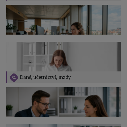
Jak na podnikání při rodičovské dovolené
Přehledy pro OSSZ a zdravotní pojišťovny – jak na ně
v roce 2026
Vše o překážkách v práci na straně zaměstnavatele
Daně, učetnictví, mzdy
Výpověď ze zdravotních důvodů 2026 – průvodce pro