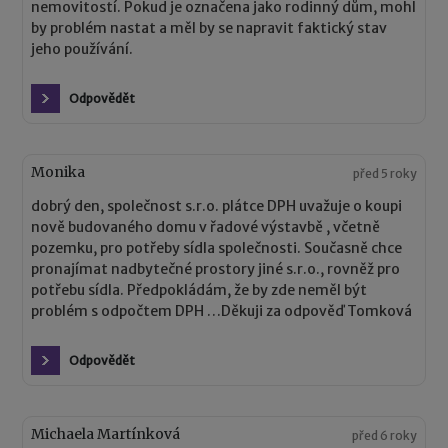
nemovitostí. Pokud je označena jako rodinný dům, mohl
by problém nastat a měl by se napravit faktický stav
jeho používání.
Odpovědět
Monika
před 5 roky
dobrý den, společnost s.r.o. plátce DPH uvažuje o koupi
nově budovaného domu v řadové výstavbě , včetně
pozemku, pro potřeby sídla společnosti. Současně chce
pronajímat nadbytečné prostory jiné s.r.o., rovněž pro
potřebu sídla. Předpokládám, že by zde neměl být
problém s odpočtem DPH …Děkuji za odpověď Tomková
Odpovědět
Michaela Martínková
před 6 roky