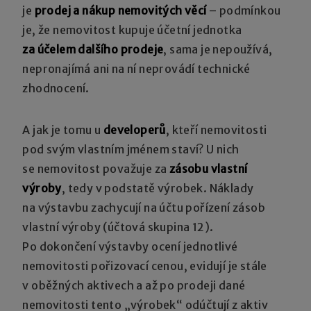
je
prodej a nákup nemovitých věcí
– podmínkou
je, že nemovitost kupuje účetní jednotka
za účelem dalšího prodeje
, sama je nepoužívá,
nepronajímá ani na ní neprovádí technické
zhodnocení.
A jak je tomu u
developerů
, kteří nemovitosti
pod svým vlastním jménem staví? U nich
se nemovitost považuje za
zásobu vlastní
výroby
, tedy v podstatě výrobek. Náklady
na výstavbu zachycují na účtu pořízení zásob
vlastní výroby (účtová skupina 12).
Po dokončení výstavby ocení jednotlivé
nemovitosti pořizovací cenou, evidují je stále
v oběžných aktivech a až po prodeji dané
nemovitosti tento „výrobek“ odúčtují z aktiv