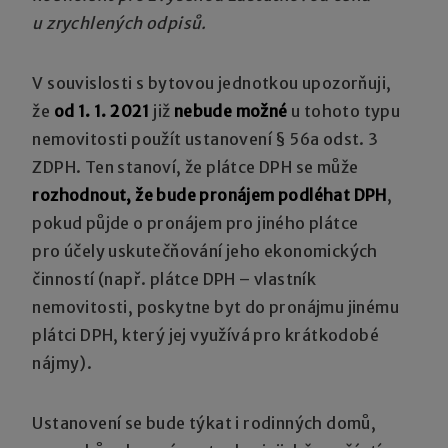
u zrychlených odpisů.
V souvislosti s bytovou jednotkou upozorňuji,
že
od 1. 1. 2021
již
nebude možné
u tohoto typu
nemovitosti použít ustanovení § 56a odst. 3
ZDPH. Ten stanoví, že plátce DPH se může
rozhodnout, že bude pronájem podléhat DPH
,
pokud půjde o pronájem pro jiného plátce
pro účely uskutečňování jeho ekonomických
činností (např. plátce DPH – vlastník
nemovitosti, poskytne byt do pronájmu jinému
plátci DPH, který jej využívá pro krátkodobé
nájmy).
Ustanovení se bude týkat i rodinných domů,