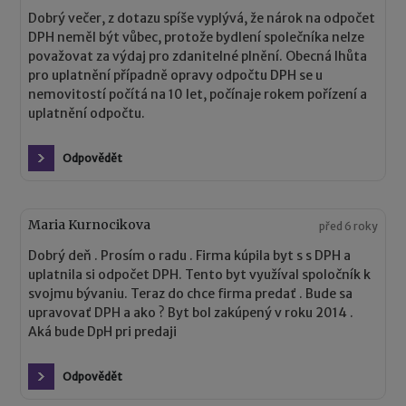
Dobrý večer, z dotazu spíše vyplývá, že nárok na odpočet
DPH neměl být vůbec, protože bydlení společníka nelze
považovat za výdaj pro zdanitelné plnění. Obecná lhůta
pro uplatnění případně opravy odpočtu DPH se u
nemovitostí počítá na 10 let, počínaje rokem pořízení a
uplatnění odpočtu.
Odpovědět
Maria Kurnocikova
před 6 roky
Dobrý deň . Prosím o radu . Firma kúpila byt s s DPH a
uplatnila si odpočet DPH. Tento byt využíval spoločník k
svojmu bývaniu. Teraz do chce firma predať . Bude sa
upravovať DPH a ako ? Byt bol zakúpený v roku 2014 .
Aká bude DpH pri predaji
Odpovědět