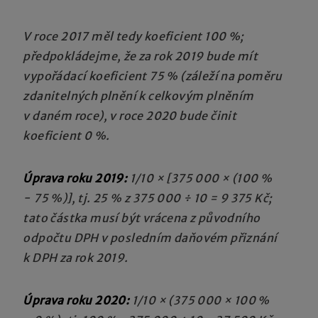
V roce 2017 měl tedy koeficient 100 %;
předpokládejme, že za rok 2019 bude mít
vypořádací koeficient 75 % (záleží na poměru
zdanitelných plnění k celkovým plněním
v daném roce), v roce 2020 bude činit
koeficient 0 %.
Úprava roku 2019:
1/10 × [375 000 × (100 %
− 75 %)], tj. 25 % z 375 000 ÷ 10 = 9 375 Kč;
tato částka musí být vrácena z původního
odpočtu DPH v posledním daňovém přiznání
k DPH za rok 2019.
Úprava roku 2020:
1/10 × (375 000 × 100 %