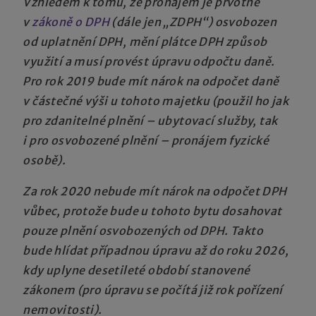
Vzhledem k tomu, že pronájem je prvotně
v
zákoně o DPH
(dále jen „ZDPH“) osvobozen
od uplatnění DPH, mění plátce DPH způsob
využití a musí provést úpravu odpočtu daně.
Pro rok 2019 bude mít nárok na odpočet daně
v částečné výši u tohoto majetku (použil ho jak
pro zdanitelné plnění – ubytovací služby, tak
i pro osvobozené plnění – pronájem fyzické
osobě).
Za rok 2020 nebude mít nárok na odpočet DPH
vůbec, protože bude u tohoto bytu dosahovat
pouze plnění osvobozených od DPH. Takto
bude hlídat případnou úpravu až do roku 2026,
kdy uplyne desetileté období stanovené
zákonem (pro úpravu se počítá již rok pořízení
nemovitosti).