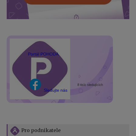
Portál POHODA
8 tisíc sledujících
Sledujte nás
Pro podnikatele