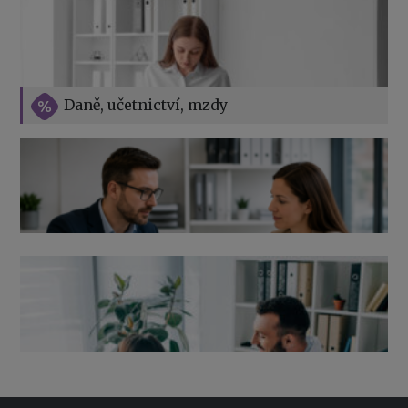
Vše o překážkách v práci na straně zaměstnavatele
Daně, učetnictví, mzdy
Výpověď ze zdravotních důvodů 2026 – průvodce pro
zaměstnavatele
Co pohlídat při přebírání účetnictví