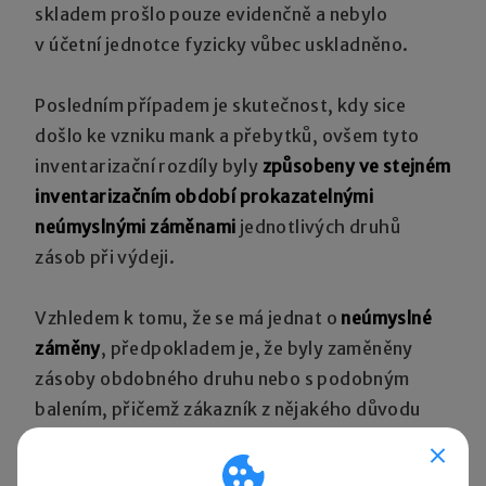
skladem prošlo pouze evidenčně a nebylo
v účetní jednotce fyzicky vůbec uskladněno.
Posledním případem je skutečnost, kdy sice
došlo ke vzniku mank a přebytků, ovšem tyto
inventarizační rozdíly byly
způsobeny ve stejném
inventarizačním období prokazatelnými
neúmyslnými záměnami
jednotlivých druhů
zásob při výdeji.
Vzhledem k tomu, že se má jednat o
neúmyslné
záměny
, předpokladem je, že byly zaměněny
zásoby obdobného druhu nebo s podobným
balením, přičemž zákazník z nějakého důvodu
takto zaměněné zboží nereklamoval a nevrátil.