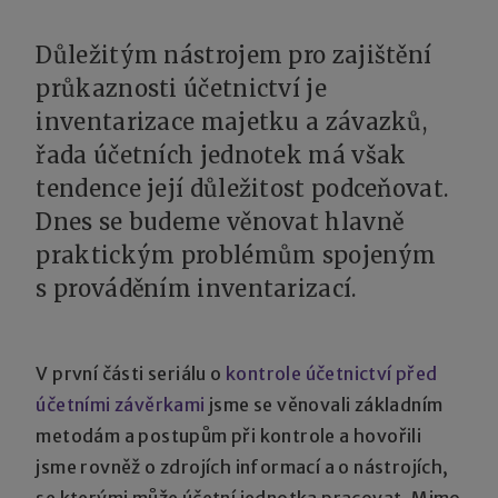
Důležitým nástrojem pro zajištění
průkaznosti účetnictví je
inventarizace majetku a závazků,
řada účetních jednotek má však
tendence její důležitost podceňovat.
Dnes se budeme věnovat hlavně
praktickým problémům spojeným
s prováděním inventarizací.
V první části seriálu o
kontrole účetnictví před
účetními závěrkami
jsme se věnovali základním
metodám a postupům při kontrole a hovořili
jsme rovněž o zdrojích informací a o nástrojích,
se kterými může účetní jednotka pracovat. Mimo