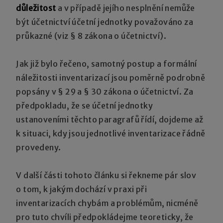
důležitost
a v případě jejího nesplnění nemůže
být účetnictví účetní jednotky považováno za
průkazné (viz § 8 zákona o účetnictví).
Jak již bylo řečeno, samotný postup a formální
náležitosti inventarizací jsou poměrně podrobně
popsány v § 29 a § 30 zákona o účetnictví. Za
předpokladu, že se účetní jednotky
ustanoveními těchto paragrafů řídí, dojdeme až
k situaci, kdy jsou jednotlivé inventarizace řádně
provedeny.
V další části tohoto článku si řekneme pár slov
o tom, k jakým dochází v praxi při
inventarizacích chybám a problémům, nicméně
pro tuto chvíli předpokládejme teoreticky, že