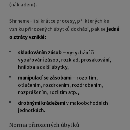
(nákladem).
Shrneme-li si krátce procesy, při kterých ke
vzniku přirozených úbytků dochází, pak se
jedná
o ztráty vzniklé:
skladováním zásob
– vysychání či
vypařování zásob, rozklad, prosakování,
hniloba a další úbytky,
manipulací se zásobami
– rozbitím,
otlučením, rozdrcením, rozdrobením,
rozprášením, rozlitím atp.,
drobnými krádežemi
v maloobchodních
jednotkách.
Norma přirozených úbytků