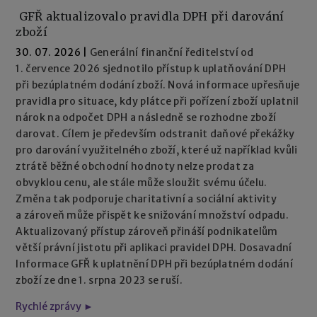
GFŘ aktualizovalo pravidla DPH při darování
zboží
30. 07. 2026
|
Generální finanční ředitelství od
1. července 2026 sjednotilo přístup k uplatňování DPH
při bezúplatném dodání zboží. Nová informace upřesňuje
pravidla pro situace, kdy plátce při pořízení zboží uplatnil
nárok na odpočet DPH a následně se rozhodne zboží
darovat. Cílem je především odstranit daňové překážky
pro darování využitelného zboží, které už například kvůli
ztrátě běžné obchodní hodnoty nelze prodat za
obvyklou cenu, ale stále může sloužit svému účelu.
Změna tak podporuje charitativní a sociální aktivity
a zároveň může přispět ke snižování množství odpadu.
Aktualizovaný přístup zároveň přináší podnikatelům
větší právní jistotu při aplikaci pravidel DPH. Dosavadní
Informace GFŘ k uplatnění DPH při bezúplatném dodání
zboží ze dne 1. srpna 2023 se ruší.
Rychlé zprávy ►