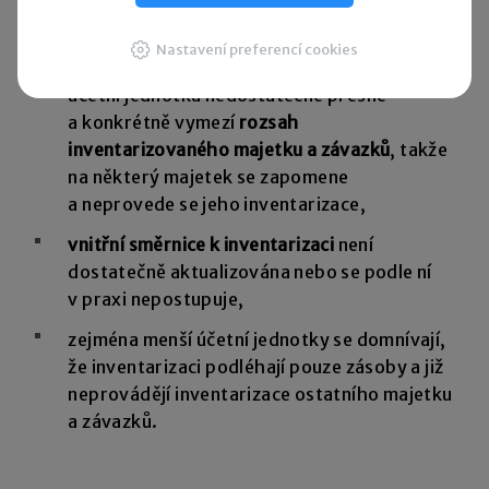
množství kontrolovaného majetku, nestíhají
Nastavení preferencí cookies
pak inventuru řádně provést,
účetní jednotka nedostatečně přesně
a konkrétně vymezí
rozsah
inventarizovaného majetku a závazků
, takže
na některý majetek se zapomene
a neprovede se jeho inventarizace,
vnitřní směrnice k inventarizaci
není
dostatečně aktualizována nebo se podle ní
v praxi nepostupuje,
zejména menší účetní jednotky se domnívají,
že inventarizaci podléhají pouze zásoby a již
neprovádějí inventarizace ostatního majetku
a závazků.