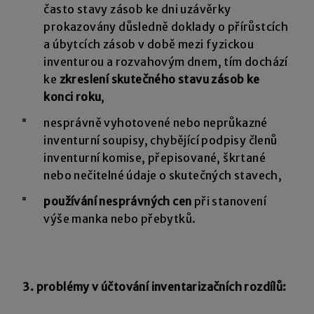
často stavy zásob ke dni uzávěrky
prokazovány důsledně doklady o přírůstcích
a úbytcích zásob v době mezi fyzickou
inventurou a rozvahovým dnem, tím dochází
ke
zkreslení skutečného stavu zásob ke
konci roku
,
nesprávně vyhotovené nebo neprůkazné
inventurní soupisy, chybějící podpisy členů
inventurní komise, přepisované, škrtané
nebo nečitelné údaje o skutečných stavech,
používání nesprávných cen
při stanovení
výše manka nebo přebytků.
3.
problémy v účtování inventarizačních rozdílů: