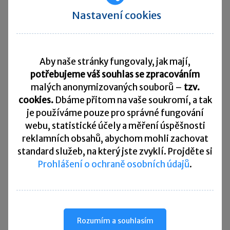
V případě takovýchto záměn je možno spolu
Nastavení cookies
manka a přebytky vzájemně kompenzovat
s tím,
že konečným mankem nebo přebytkem je pouze
výsledný rozdíl po kompenzaci vyjádřený
Aby naše stránky fungovaly, jak mají,
v peněžním ocenění
.
potřebujeme váš souhlas se zpracováním
Potíže při provádění inventarizací
malých anonymizovaných souborů –
tzv.
cookies.
Dbáme přitom na vaše soukromí, a tak
Dále si řekněme o některých problémech, ke
je
používáme pouze pro správné fungování
kterým v praxi při provádění inventarizací
webu, statistické účely a měření úspěšnosti
dochází:
reklamních obsahů, abychom mohli zachovat
standard služeb, na který jste zvyklí. Projděte si
Prohlášení o ochraně osobních údajů
.
1.
problémy při přípravě inventarizace:
účetní jednotky si stanoví
nepřiměřeně
krátké termíny a nepřiměřeně malý počet
dílčích inventarizačních komisí
na provedení
Rozumím a souhlasím
fyzických inventur, které neodpovídají