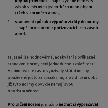
úbytku provádět
– např. vydané množství
zásob v měrných jednotkách nebo objem
tržeb v korunách apod.,
stanovení způsobu výpočtu ztráty do normy
– např. procentem z pořizovacích cen zásob
apod.
Je jasné, že hodnověrné, adekvátní a průkazné
stanovení normy není jednoduchou záležitostí.
V minulosti se často využívaly státní normy
používané ještě za socialismu, ale v dnešní době
již tyto normy obvykle nemají svou
opodstatněnost.
Pro určení norem
je možno
nechat si vypracovat