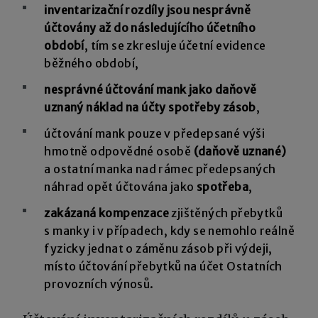
inventarizační rozdíly jsou nesprávně
účtovány až do následujícího účetního
období
, tím se zkresluje účetní evidence
běžného období,
nesprávné účtování mank jako daňově
uznaný náklad na účty spotřeby zásob
,
účtování mank pouze v předepsané výši
hmotně odpovědné osobě
(daňově uznané)
a ostatní manka nad rámec předepsaných
náhrad opět účtována jako
spotřeba
,
zakázaná kompenzace
zjištěných přebytků
s manky i v případech, kdy se nemohlo reálně
fyzicky jednat o záměnu zásob při výdeji,
místo účtování přebytků na účet Ostatních
provozních výnosů.