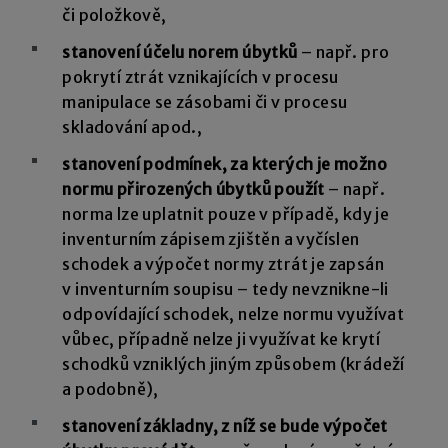
či položkově,
stanovení účelu norem úbytků
– např. pro
pokrytí ztrát vznikajících v procesu
manipulace se zásobami či v procesu
skladování apod.,
stanovení podmínek, za kterých je možno
normu přirozených úbytků použít
– např.
norma lze uplatnit pouze v případě, kdy je
inventurním zápisem zjištěn a vyčíslen
schodek a výpočet normy ztrát je zapsán
v inventurním soupisu – tedy nevznikne-li
odpovídající schodek, nelze normu využívat
vůbec, případně nelze ji využívat ke krytí
schodků vzniklých jiným způsobem (krádeží
a podobně),
stanovení základny, z níž se bude výpočet