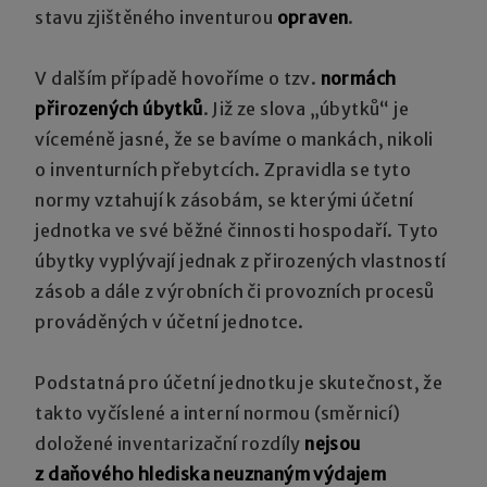
stavu zjištěného inventurou
opraven
.
V dalším případě hovoříme o tzv.
normách
přirozených úbytků
. Již ze slova „úbytků“ je
víceméně jasné, že se bavíme o mankách, nikoli
o inventurních přebytcích. Zpravidla se tyto
normy vztahují k zásobám, se kterými účetní
jednotka ve své běžné činnosti hospodaří. Tyto
úbytky vyplývají jednak z přirozených vlastností
zásob a dále z výrobních či provozních procesů
prováděných v účetní jednotce.
Podstatná pro účetní jednotku je skutečnost, že
takto vyčíslené a interní normou (směrnicí)
doložené inventarizační rozdíly
nejsou
z daňového hlediska neuznaným výdajem