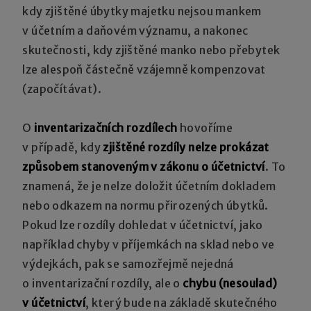
kdy zjištěné úbytky majetku nejsou mankem
v účetním a daňovém významu, a nakonec
skutečnosti, kdy zjištěné manko nebo přebytek
lze alespoň částečně vzájemně kompenzovat
(započítávat).
O
inventarizačních rozdílech
hovoříme
v případě, kdy
zjištěné rozdíly nelze prokázat
způsobem stanoveným v zákonu o účetnictví
. To
znamená, že je nelze doložit účetním dokladem
nebo odkazem na normu přirozených úbytků.
Pokud lze rozdíly dohledat v účetnictví, jako
například chyby v příjemkách na sklad nebo ve
výdejkách, pak se samozřejmě nejedná
o inventarizační rozdíly, ale o
chybu (nesoulad)
v účetnictví
, který bude na základě skutečného