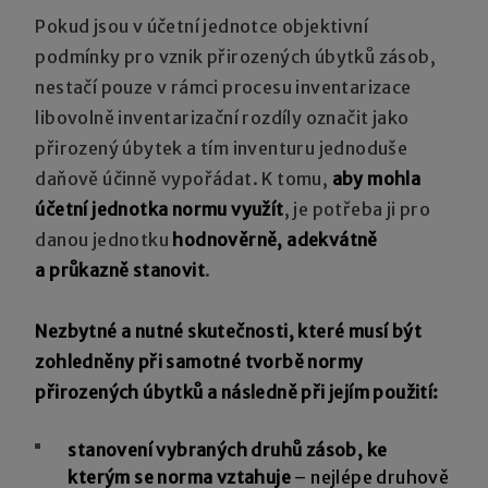
Pokud jsou v účetní jednotce objektivní
podmínky pro vznik přirozených úbytků zásob,
nestačí pouze v rámci procesu inventarizace
libovolně inventarizační rozdíly označit jako
přirozený úbytek a tím inventuru jednoduše
daňově účinně vypořádat. K tomu,
aby mohla
účetní jednotka normu využít
, je potřeba ji pro
danou jednotku
hodnověrně, adekvátně
a průkazně stanovit
.
Nezbytné a nutné skutečnosti, které musí být
zohledněny při samotné tvorbě normy
přirozených úbytků a následně při jejím použití:
stanovení vybraných druhů zásob, ke
kterým se norma vztahuje
– nejlépe druhově