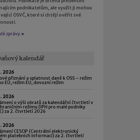
 důchod. Publikace je určena především
najícím podnikatelům, ale využít ji mohou
ávající OSVČ, které si chtějí ověřit své
innosti.
hlé zprávy ►
aňový kalendář
7. 2026
vé přiznání a splatnost daně k OSS – režim
o EU, režim EU, dovozní režim
7. 2026
mení o výši obratů za kalendářní čtvrtletí v
shraničním režimu DPH pro malé podniky
) za 2. čtvrtletí 2026
7. 2026
ámení CESOP (Centrální elektronický
ém platebních informací) za 2. čtvrtletí
6