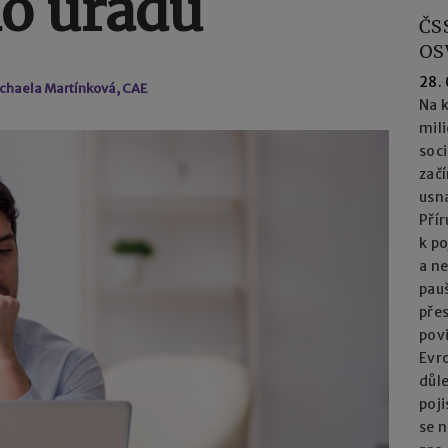
ho úřadu
ČS
OS
28.
ichaela Martínková, CAE
Na k
mil
soc
začí
usna
Přír
k po
a n
pau
přes
pov
Evro
důl
poj
se n