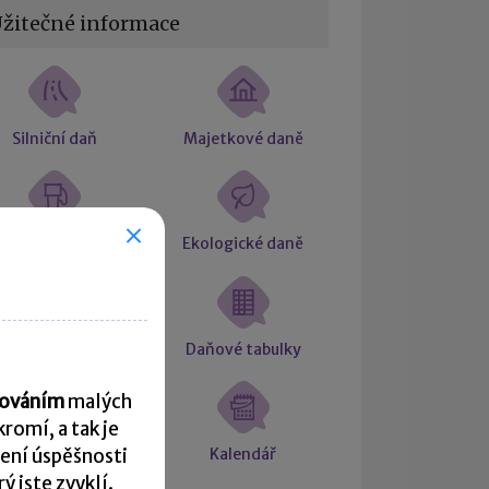
žitečné informace
Silniční daň
Majetkové daně
Spotřební daň
Ekologické daně
Daňový řád
Daňové tabulky
acováním
malých
romí, a tak je
Formuláře
Kalendář
ení úspěšnosti
 jste zvyklí.