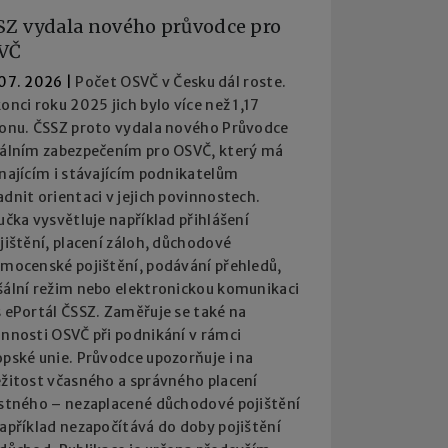
SZ vydala nového průvodce pro
VČ
 07. 2026
|
Počet OSVČ v Česku dál roste.
onci roku 2025 jich bylo více než 1,17
ionu. ČSSZ proto vydala nového Průvodce
iálním zabezpečením pro OSVČ, který má
najícím i stávajícím podnikatelům
dnit orientaci v jejich povinnostech.
učka vysvětluje například přihlášení
jištění, placení záloh, důchodové
emocenské pojištění, podávání přehledů,
šální režim nebo elektronickou komunikaci
 ePortál ČSSZ. Zaměřuje se také na
innosti OSVČ při podnikání v rámci
pské unie. Průvodce upozorňuje i na
ežitost včasného a správného placení
istného – nezaplacené důchodové pojištění
apříklad nezapočítává do doby pojištění