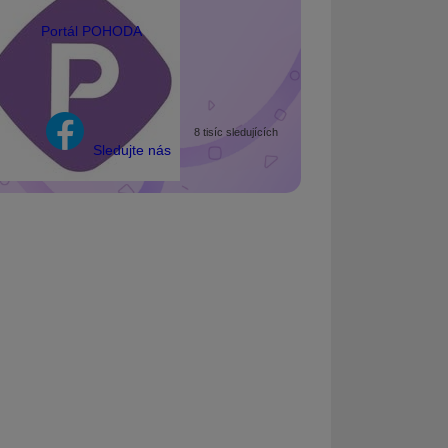
Portál POHODA
8 tisíc sledujících
Sledujte nás