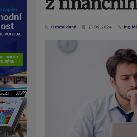
z finanční
Ostatní daně
23. 09. 2024
Ing. M