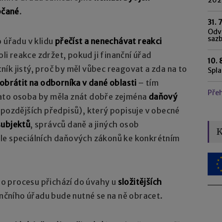
bčané
.
31. 
Odvo
saz
o úřadu v klidu
přečíst a nenechávat reakci
li reakce zdržet, pokud ji finanční úřad
10. 
ík jistý, proč by měl vůbec reagovat a zda na to
Spl
obrátit na odborníka v dané oblasti
– tím
Pře
to osoba by měla znát dobře zejména
daňový
 pozdějších předpisů), který popisuje v obecné
subjektů
, správců daně a jiných osob
K
le speciálních daňových zákonů ke konkrétním
o procesu přichází do úvahy u
složitějších
ančního úřadu bude nutné se na ně obracet.