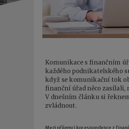
Komunikace s finančním úř
každého podnikatelského sub
když se komunikační tok ob
finanční úřad něco zasílali
V dnešním článku si řekneme
zvládnout.
Mezi příjemci korespondence z fina