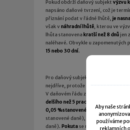
Pokud obdrží daňový subjekt
výzvu k
napsáno daňové tvrzení, což je termí
přiznání podat v řádné lhůtě,
je nasn
však v
náhradní lhůtě
, kterou ve výz
lhůta stanovena
kratší než 8 dnů
jen 
naléhavé. Obvykle u zapomenutých př
15 nebo 30 dní
.
Pro daňový subjekt je však dobré spl
nejdříve, protože ho může čekat
san
V daňovém řádu známe institut poku
delšího než 5 pracovních dnů
vzniká 
Aby naše stránk
0,05 %
stanovené daně
či daňového 
anonymizova
stanovené daně), resp. 0,01 % stano
používáme pou
daně).
Pokuta
se nevyměří, pokud by
reklamních o