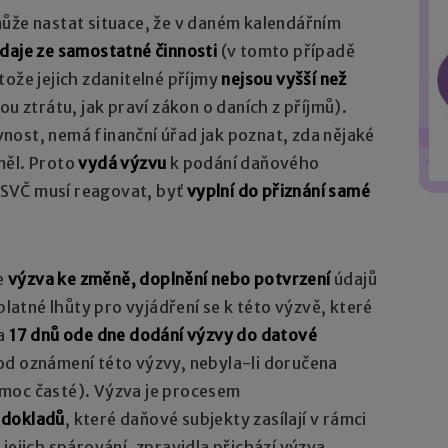
může nastat situace, že v daném kalendářním
daje ze samostatné činnosti
(v tomto případě
tože jejich zdanitelné příjmy
nejsou vyšší než
u ztrátu, jak praví zákon o daních z příjmů).
nost, nemá finanční úřad jak poznat, zda nějaké
měl. Proto
vydá výzvu
k podání daňového
 OSVČ musí reagovat, byť
vyplní do přiznání samé
je
výzva ke změně, doplnění nebo potvrzení
údajů
platné lhůty pro vyjádření se k této výzvě, které
na
17 dnů ode dne dodání výzvy do datové
od oznámení této výzvy, nebyla-li doručena
moc časté). Výzva je procesem
 dokladů
, které daňové subjekty zasílají v rámci
jejich spárování, zpravidla přichází výzva