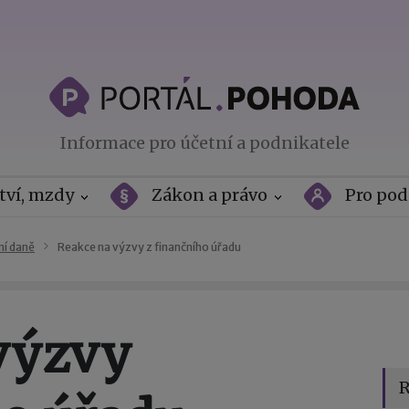
Informace pro účetní a podnikatele
tví, mzdy
Zákon a právo
Pro pod
ní daně
Reakce na výzvy z finančního úřadu
výzvy
R