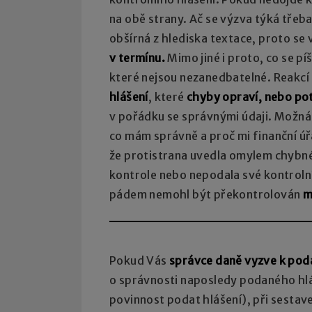
na obě strany. Ač se výzva týká tře
obšírná z hlediska textace, proto se v
v termínu.
Mimo jiné i proto, co se p
které nejsou nezanedbatelné. Reakcí 
hlášení
, které
chyby opraví, nebo po
v pořádku se správnými údaji. Možná
co mám správně a proč mi finanční ú
že protistrana uvedla omylem chybné 
kontrole nebo nepodala své kontroln
pádem nemohl být překontrolován
m
Pokud Vás
správce daně vyzve k podá
o správnosti naposledy podaného hl
povinnost podat hlášení), při sestave