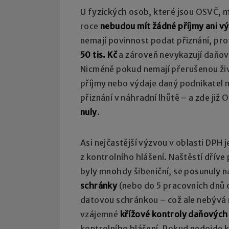
U fyzických osob, které jsou OSVČ, 
roce
nebudou mít žádné příjmy ani vý
nemají povinnost podat přiznání, pro
50 tis. Kč
a zároveň nevykazují daňovo
Nicméně pokud nemají přerušenou živ
příjmy nebo výdaje daný podnikatel 
přiznání v náhradní lhůtě – a zde již
nuly
.
Asi nejčastější výzvou v oblasti DPH 
z kontrolního hlášení. Naštěstí dříve 
byly mnohdy šibeniční, se posunuly 
schránky
(nebo do 5 pracovních dnů 
datovou schránkou – což ale nebývá 
vzájemné
křížové kontroly daňových
kontrolního hlášení. Pokud nedojde k 