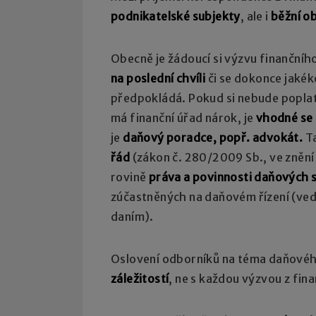
podnikatelské subjekty
, ale i
běžní o
Obecně je žádoucí si výzvu finančníh
na poslední chvíli
či se dokonce jakéko
předpokládá. Pokud si nebude poplatn
má finanční úřad nárok, je
vhodné se 
je
daňový poradce, popř. advokát.
Ta
řád
(zákon č. 280/2009 Sb., ve znění
rovině
práva a povinnosti daňových 
zúčastněných na daňovém řízení (ved
daním).
Oslovení odborníků na téma daňovéh
záležitostí
, ne s každou výzvou z fin