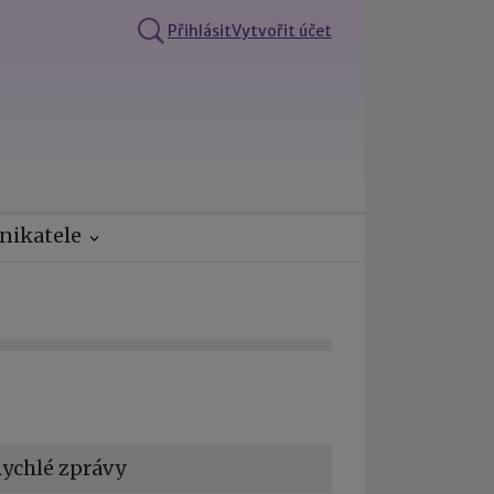
Přihlásit
Vytvořit účet
nikatele
ychlé zprávy