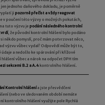
ba jen jednoho daňového dokladu, je poměrně
yplatí ji
pozorně přečíst a vždy reagovat
íše v poučení této výzvy o možných pokutách,
na tuto výzvu je
podání následného kontrolní
tvrdí
, že původní kontrolní hlášení bylo podáno
 si někdo pomyslí, proč mám potvrzovat něco,
řad výzvu vůbec vydal? Odpovědí může být to,
údaje a nedošlo ke spárování při křížové
í hlášení vůbec a nárok na odpočet DPH tím
ezi sekcemi B.2 a A.4
kontrolního hlášení.
ní Kontrolní hlášení
a jste přesvědčeni
ášení (nebo ve sledovaném období nemáte
ní kontrolního hlášení využijte pole Rychlá