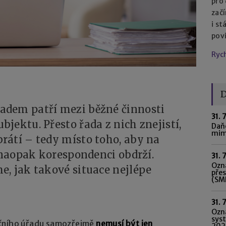
pro
začí
i st
pov
Ryc
D
adem patří mezi běžné činnosti
31. 
jektu. Přesto řada z nich znejistí,
Daňo
mim
rátí – tedy místo toho, aby na
, naopak korespondenci obdrží.
31. 
Ozná
, jak takové situace nejlépe
pře
(SME
31. 
Ozn
syst
nčního úřadu samozřejmě
nemusí být jen
202