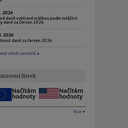
7. 2026
d daně vybírané srážkou podle zvláštní
by daně za červen 2026
8. 2026
atnost daně za červen 2026
hled všech termínů ►
urzovní lístek
Načítám
Načítám
hodnoty
hodnoty
Více ▼