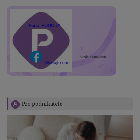
Portál POHODA
8 tisíc sledujících
Sledujte nás
Pro podnikatele