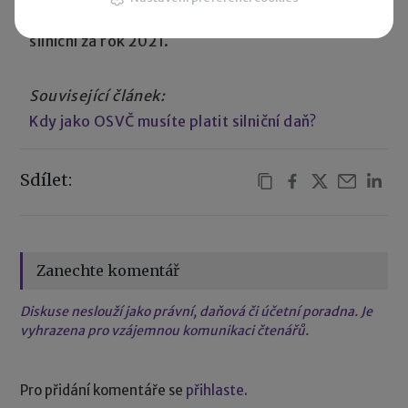
v
informaci
k podání daňového přiznání k dani
silniční za rok 2021.
Související článek:
Kdy jako OSVČ musíte platit silniční daň?
Sdílet:
Zanechte komentář
Diskuse neslouží jako právní, daňová či účetní poradna. Je
vyhrazena pro vzájemnou komunikaci čtenářů.
Pro přidání komentáře se
přihlaste
.