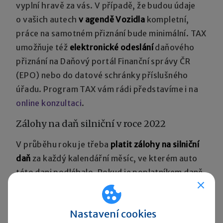
vyplní hravě za vás. V případě, že budou údaje
o vašich autech
v agendě Vozidla
kompletní,
práce na samotném přiznání bude minimální. TAX
umožňuje též
elektronické odeslání
daňového
přiznání na Daňový portál Finanční správy ČR
(EPO) nebo do datové schránky příslušného
úřadu. Program TAX vám rádi představíme i na
online konzultaci
.
Zálohy na daň silniční v roce 2022
V průběhu roku je třeba
platit zálohy na silniční
daň
za každý kalendářní měsíc, ve kterém auto
této dani podléhalo. Pokud je poplatníkem daně
provozovatel nákladních automobilů
a přípojných vozidel s největší povolenou
Nastavení cookies
hmotností 12 a více tun, kterým se snižuje sazba