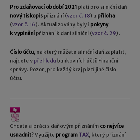
Pro zdaňovací období 2021
platí pro silniční daň
nový tiskopis
přiznání (
vzor č. 18
) a
příloha
(
vzor č. 16
). Aktualizovány byly i
pokyny
k vyplnění
přiznání k dani silniční (
vzor č. 29
).
Číslo účtu
, na který můžete silniční daň zaplatit,
najdete v
přehledu
bankovních účtů Finanční
správy. Pozor, pro každý kraj platí jiné číslo
účtu.
Chcete si práci s daňovým přiznáním
co nejvíce
usnadnit
? Využijte
program
TAX
, který přiznání