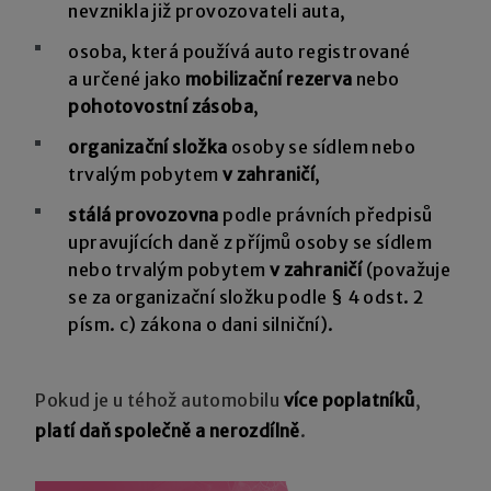
nevznikla již provozovateli auta,
osoba, která používá auto registrované
a určené jako
mobilizační rezerva
nebo
pohotovostní zásoba
,
organizační složka
osoby se sídlem nebo
trvalým pobytem
v zahraničí
,
stálá provozovna
podle právních předpisů
upravujících daně z příjmů osoby se sídlem
nebo trvalým pobytem
v zahraničí
(považuje
se za organizační složku podle § 4 odst. 2
písm. c) zákona o dani silniční).
Pokud je u téhož automobilu
více poplatníků
,
platí daň společně a nerozdílně
.