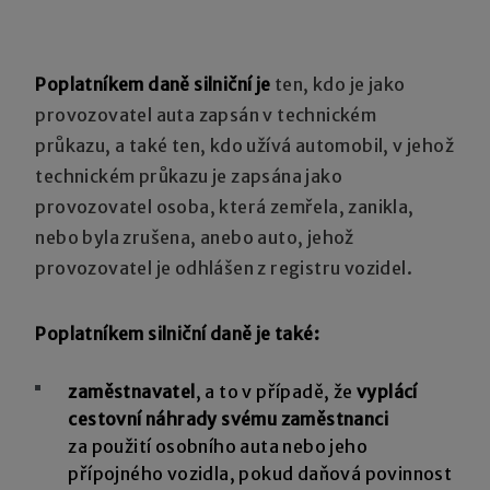
Poplatníkem daně silniční je
ten, kdo je jako
provozovatel auta zapsán v technickém
průkazu, a také ten, kdo užívá automobil, v jehož
technickém průkazu je zapsána jako
provozovatel osoba, která zemřela, zanikla,
nebo byla zrušena, anebo auto, jehož
provozovatel je odhlášen z registru vozidel.
Poplatníkem silniční daně je také:
zaměstnavatel
, a to v případě, že
vyplácí
cestovní náhrady svému zaměstnanci
za použití osobního auta nebo jeho
přípojného vozidla, pokud daňová povinnost