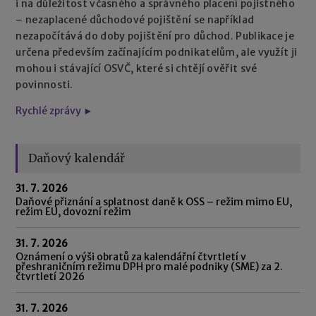
i na důležitost včasného a správného placení pojistného
– nezaplacené důchodové pojištění se například
nezapočítává do doby pojištění pro důchod. Publikace je
určena především začínajícím podnikatelům, ale využít ji
mohou i stávající OSVČ, které si chtějí ověřit své
povinnosti.
Rychlé zprávy ►
Daňový kalendář
31. 7. 2026
Daňové přiznání a splatnost daně k OSS – režim mimo EU,
režim EU, dovozní režim
31. 7. 2026
Oznámení o výši obratů za kalendářní čtvrtletí v
přeshraničním režimu DPH pro malé podniky (SME) za 2.
čtvrtletí 2026
31. 7. 2026