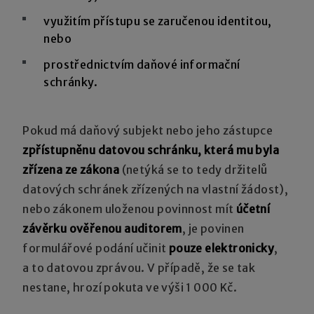
využitím přístupu se zaručenou identitou,
nebo
prostřednictvím daňové informační
schránky.
Pokud má daňový subjekt nebo jeho zástupce
zpřístupněnu datovou schránku, která mu byla
zřízena ze zákona
(netýká se to tedy držitelů
datových schránek zřízených na vlastní žádost),
nebo zákonem uloženou povinnost mít
účetní
závěrku ověřenou auditorem
, je povinen
formulářové podání učinit
pouze elektronicky
,
a to datovou zprávou. V případě, že se tak
nestane, hrozí pokuta ve výši 1 000 Kč.