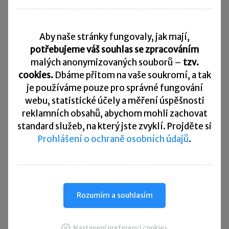
daně o 48 %, platí pouze jednu zálohu na daň
nejméně ve výši 70 % roční daňové povinnosti,
a to
nejpozději do 15. 12. zdaňovacího období
.
Aby naše stránky fungovaly, jak mají,
potřebujeme váš souhlas se zpracováním
malých anonymizovaných souborů –
tzv.
Splatnost záloh na silniční daň za zdaňovací
cookies.
Dbáme přitom na vaše soukromí, a tak
období 2022 je v
těchto
termínech:
je
používáme pouze pro správné fungování
webu, statistické účely a měření úspěšnosti
19. 4.
(rozhodným obdobím je I. čtvrtletí),
reklamních obsahů, abychom mohli zachovat
15. 7.
(rozhodným obdobím je II. čtvrtletí),
standard služeb, na který jste zvyklí. Projděte si
Prohlášení o ochraně osobních údajů
.
17. 10.
(rozhodným obdobím je III. čtvrtletí)
a
15. 12.
(rozhodným obdobím je říjen
a listopad).
Rozumím a souhlasím
Více informací k silniční dani naleznete
Nastavení preferencí cookies