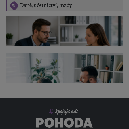
Vše o překážkách v práci na straně zaměstnavatele
Daně, učetnictví, mzdy
Výpověď ze zdravotních důvodů 2026 – průvodce pro
zaměstnavatele
Co pohlídat při přebírání účetnictví