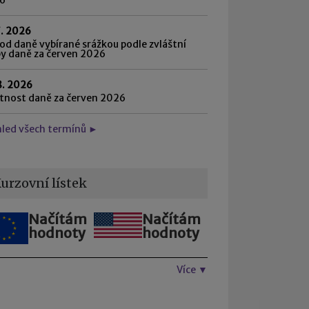
7. 2026
d daně vybírané srážkou podle zvláštní
by daně za červen 2026
8. 2026
atnost daně za červen 2026
hled všech termínů ►
urzovní lístek
Načítám
Načítám
hodnoty
hodnoty
Více ▼