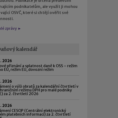
 důchod. Publikace je určena především
najícím podnikatelům, ale využít ji mohou
ávající OSVČ, které si chtějí ověřit své
innosti.
hlé zprávy ►
aňový kalendář
7. 2026
vé přiznání a splatnost daně k OSS – režim
o EU, režim EU, dovozní režim
7. 2026
mení o výši obratů za kalendářní čtvrtletí v
shraničním režimu DPH pro malé podniky
) za 2. čtvrtletí 2026
7. 2026
ámení CESOP (Centrální elektronický
ém platebních informací) za 2. čtvrtletí
6