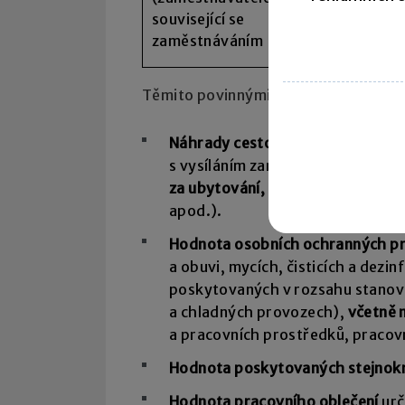
v evidenci 
související se
a výdajů (p
zaměstnáváním
deník)
Těmito povinnými výdaji jsou (§ 24 od
Náhrady cestovních výdajů podle
s vysíláním zaměstnanců na praco
za ubytování, za dopravu
, na ne
apod.).
Hodnota osobních ochranných pr
a obuvi, mycích, čisticích a dez
poskytovaných v rozsahu stanov
a chladných provozech),
včetně 
a pracovních prostředků, pracov
Hodnota poskytovaných stejnok
Hodnota pracovního oblečení
urč