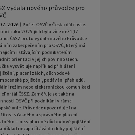
SZ vydala nového průvodce pro
VČ
 07. 2026
|
Počet OSVČ v Česku dál roste.
onci roku 2025 jich bylo více než 1,17
ionu. ČSSZ proto vydala nového Průvodce
iálním zabezpečením pro OSVČ, který má
najícím i stávajícím podnikatelům
dnit orientaci v jejich povinnostech.
učka vysvětluje například přihlášení
jištění, placení záloh, důchodové
emocenské pojištění, podávání přehledů,
šální režim nebo elektronickou komunikaci
 ePortál ČSSZ. Zaměřuje se také na
innosti OSVČ při podnikání v rámci
pské unie. Průvodce upozorňuje i na
ežitost včasného a správného placení
istného – nezaplacené důchodové pojištění
apříklad nezapočítává do doby pojištění