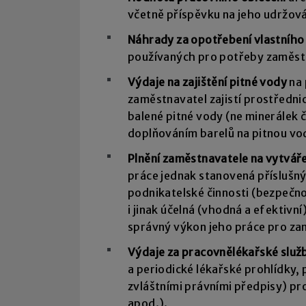
včetně příspěvku na jeho udržová
Náhrady za opotřebení vlastního
používaných pro potřeby zaměstn
Výdaje na zajištění pitné vody
na 
zaměstnavatel zajistí prostředni
balené pitné vody (ne minerálek 
doplňováním barelů na pitnou vo
Plnění zaměstnavatele na vytvář
práce jednak stanovená příslušn
podnikatelské činnosti (bezpečno
i jinak účelná (vhodná a efektivn
správný výkon jeho práce pro za
Výdaje za pracovnělékařské služb
a periodické lékařské prohlídky, 
zvláštními právními předpisy) pro
apod.).