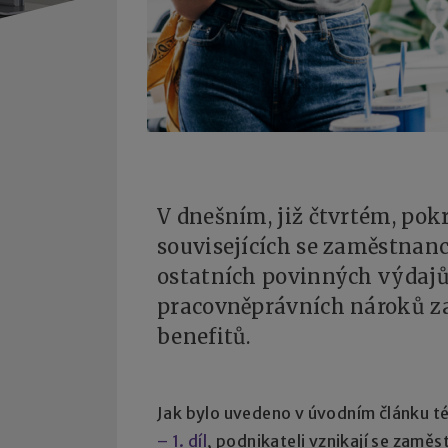
V dnešním, již čtvrtém, pok
souvisejících se zaměstnan
ostatních povinných výdajů
pracovněprávních nároků 
benefitů.
Jak bylo uvedeno v úvodním článku té
– 1. díl
, podnikateli vznikají se zaměs