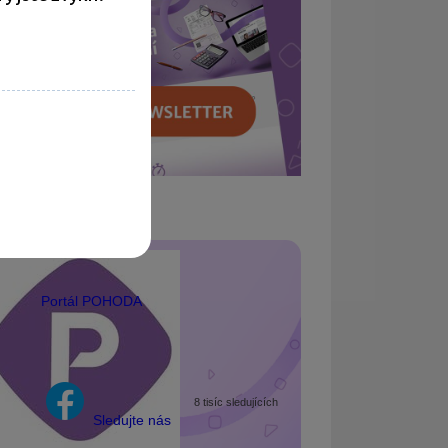
Portál POHODA
8 tisíc sledujících
Sledujte nás