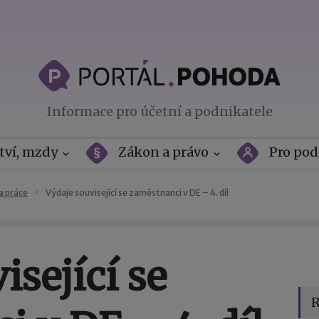
Informace pro účetní a podnikatele
tví, mzdy
Zákon a právo
Pro pod
a práce
Výdaje související se zaměstnanci v DE – 4. díl
isející se
R