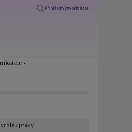
Přihlásit
Vytvořit účet
nikatele
ychlé zprávy