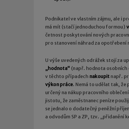
Podnikatel ve vlastním zájmu, ale i p
má mít (stačí jednoduchou formou)
v
četnost poskytování nových pracovníc
pro stanovení náhrad za opotřebení 
U výše uvedených odrážek stojí za up
„hodnota“
(např. hodnota osobních 
v těchto případech
nakoupit
např. p
výkon práce
. Nemá to udělat tak, že
určený na nákup pracovního oblečení
jistotu, že zaměstnanec peníze použi
se jednalo o dodatečný peněžní příje
a odvodům SP a ZP, tzv. „přidanění 