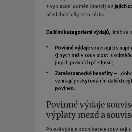
z vyplácení odměn (mezd) a z
jejich 
předchozí díly této série.
Dalšími kategoriemi výdajů
, jimiž se
Povinné výdaje
související s nap
(jiných než v souvislosti s odmě
jiných právních předpisů;
Zaměstnanecké benefity
– „dobr
vznikají poskytováním dalších v
povinen.
Povinné výdaje souvis
výplaty mezd a souvis
Pokud výdaje podnikatele souvisejí 