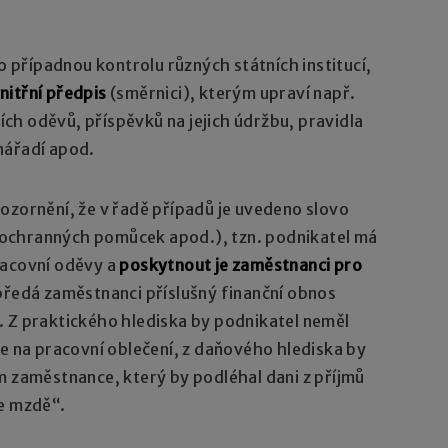
ro případnou kontrolu různých státních institucí,
nitřní předpis
(směrnici), kterým upraví např.
h oděvů, příspěvků na jejich údržbu, pravidla
nářadí apod.
ozornění, že v řadě případů je uvedeno slovo
ochranných pomůcek apod.), tzn. podnikatel má
racovní oděvy a
poskytnout je zaměstnanci pro
 předá zaměstnanci příslušný finanční obnos
. Z praktického hlediska by podnikatel neměl
je na pracovní oblečení, z daňového hlediska by
m zaměstnance, který by podléhal dani z příjmů
ke mzdě“.