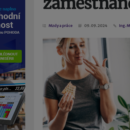
zaměstnanci
Mzdy a práce
09. 09. 2024
Ing. M