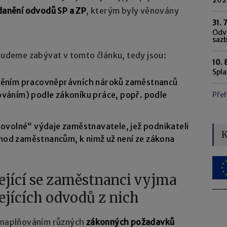
zdanění odvodů SP a ZP
, kterým byly věnovány
31. 
Odvo
saz
 budeme zabývat v tomto článku, tedy jsou:
10. 
Spl
lněním pracovněprávních nároků zaměstnanců
ňováním) podle zákoníku práce, popř. podle
Pře
ovolné“ výdaje zaměstnavatele, jež podnikateli
K
ýhod zaměstnancům, k nimž už není ze zákona
ející se zaměstnanci vyjma
ejících odvodů z nich
s naplňováním různých
zákonných požadavků