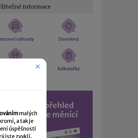
žitečné informace
estovní náhrady
Dovolená
árok na placené
Kalkulačky
volno
acováním
malých
romí, a tak je
ení úspěšnosti
 jste zvyklí.