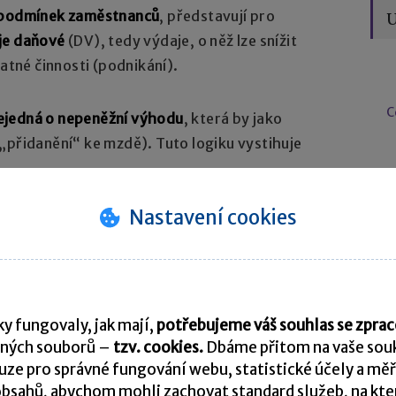
h podmínek zaměstnanců
, představují pro
U
je daňové
(DV), tedy výdaje, o něž lze snížit
tatné činnosti (podnikání).
C
ejedná o nepeněžní výhodu
, která by jako
„přidanění“ ke mzdě). Tuto logiku vystihuje
N
Nastavení cookies
ící se zaměstnanci z pohledu daně z příjmů
s DE
Zaměstnanec
atel)
y fungovaly, jak mají,
potřebujeme váš souhlas se zpr
ných souborů –
tzv. cookies.
Dbáme přitom na vaše souk
NP
vem na
ze pro správné fungování webu, statistické účely a měř
Nezdanitelný příjem zaměstnance,
ě
bsahů, abychom mohli zachovat standard služeb, na který
příjem, který není předmětem daně