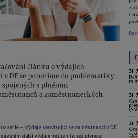
pro
začí
i st
pov
Ryc
D
račování článku o výdajích
31. 
ci v DE se ponoříme do problematiky
Daňo
mim
 spojených s plněním
zaměstnanců a zaměstnaneckých
31. 
Ozná
pře
(SME
31. 
to série –
Výdaje související se zaměstnanci v DE
Ozn
syst
tnáváním další výdaje než jen ty, jež plynou
202