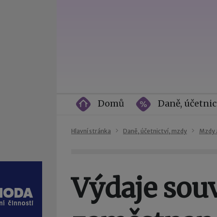
Domů
Daně, účetnic
Hlavní stránka
Daně, účetnictví, mzdy
Mzdy 
Výdaje souv