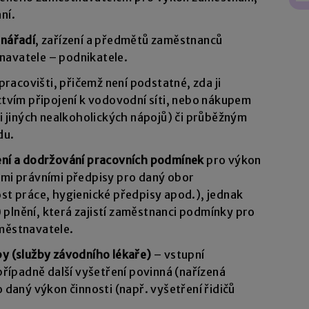
ní.
 nářadí
, zařízení a předmětů zaměstnanců
avatele – podnikatele.
pracovišti, přičemž není podstatné, zda ji
ctvím připojení k vodovodní síti, nebo nákupem
či jiných nealkoholických nápojů) či průběžným
du.
ení a dodržování pracovních podmínek
pro výkon
ými právními předpisy pro daný obor
st práce, hygienické předpisy apod.), jednak
í) plnění, která zajistí zaměstnanci podmínky pro
městnavatele.
y (služby závodního lékaře)
– vstupní
případně další vyšetření povinná (nařízená
 daný výkon činnosti (např. vyšetření řidičů