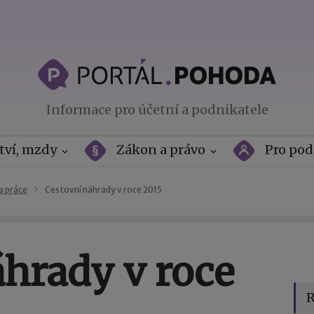
Informace pro účetní a podnikatele
tví, mzdy
Zákon a právo
Pro pod
a práce
Cestovní náhrady v roce 2015
áhrady v roce
R