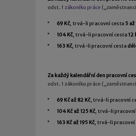
odst. 1
zákoníku práce
(„zaměstnanci
69 Kč
, trvá-li pracovní cesta
5 až
104 Kč
, trvá-li pracovní cesta
12 
163 Kč
, trvá-li pracovní cesta
dél
Za každý kalendářní den pracovní ces
odst. 1 zákoníku práce („zaměstnanci
69 Kč až 82 Kč
, trvá-li pracovní 
104 Kč až 125 Kč
, trvá-li pracovn
163 Kč až 195 Kč
, trvá-li pracovn