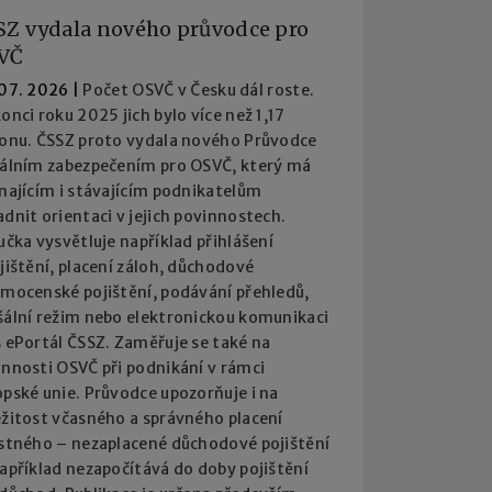
SZ vydala nového průvodce pro
VČ
 07. 2026
|
Počet OSVČ v Česku dál roste.
onci roku 2025 jich bylo více než 1,17
ionu. ČSSZ proto vydala nového Průvodce
iálním zabezpečením pro OSVČ, který má
najícím i stávajícím podnikatelům
dnit orientaci v jejich povinnostech.
učka vysvětluje například přihlášení
jištění, placení záloh, důchodové
emocenské pojištění, podávání přehledů,
šální režim nebo elektronickou komunikaci
 ePortál ČSSZ. Zaměřuje se také na
innosti OSVČ při podnikání v rámci
pské unie. Průvodce upozorňuje i na
ežitost včasného a správného placení
istného – nezaplacené důchodové pojištění
apříklad nezapočítává do doby pojištění