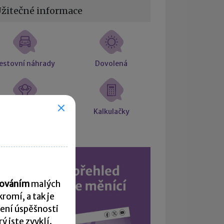
žitečné informace
estovní náhrady
Dovolená
árok na placené
Kalkulačky
volno
acováním
malých
romí, a tak je
ení úspěšnosti
 jste zvyklí.