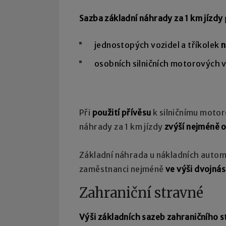
Sazba základní náhrady za 1 km jízdy
jednostopých vozidel a tříkolek
n
osobních silničních motorových 
Při
použití přívěsu
k silničnímu moto
náhrady za 1 km jízdy
zvýší nejméně 
Základní náhrada u nákladních automo
zaměstnanci nejméně
ve výši dvojná
Zahraniční stravné
Výši základních sazeb zahraničního 