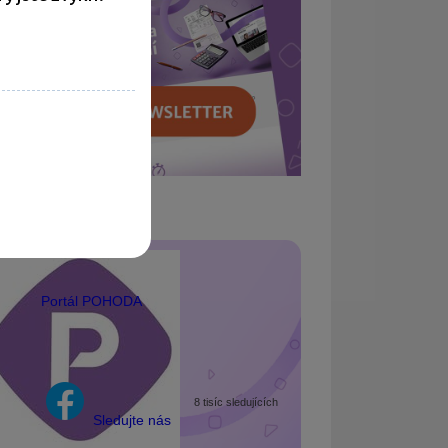
Portál POHODA
8 tisíc sledujících
Sledujte nás