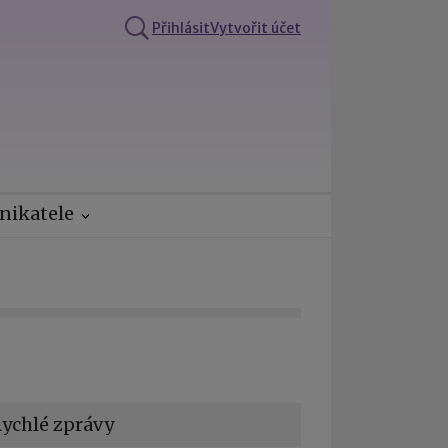
Přihlásit
Vytvořit účet
nikatele
ychlé zprávy