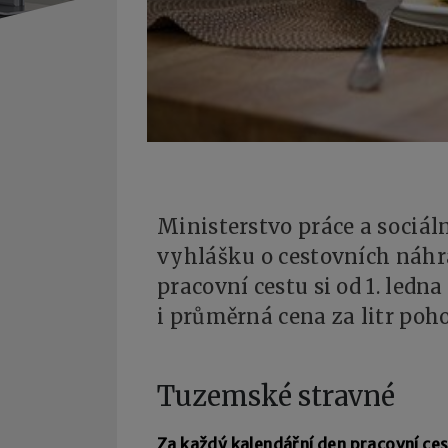
Ministerstvo práce a sociál
vyhlášku o cestovních náhr
pracovní cestu si od 1. ledna
i průměrná cena za litr po
Tuzemské stravné
Za každý kalendářní den pracovní ces