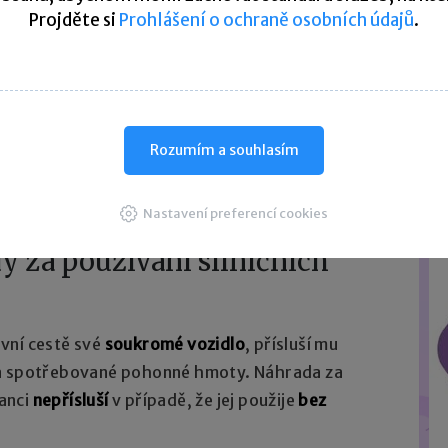
nných hmot
Projděte si
Prohlášení o ochraně osobních údajů
.
né hmoty
podle § 158 odst. 3 věty třetí zákoníku
ho 95 oktanů,
Rozumím a souhlasím
ho 98 oktanů,
Nastavení preferencí cookies
y za používání silničních
vní cestě své
soukromé vozidlo
, přísluší mu
za spotřebované pohonné hmoty. Náhrada za
anci
nepřísluší
v případě, že jej použije
bez