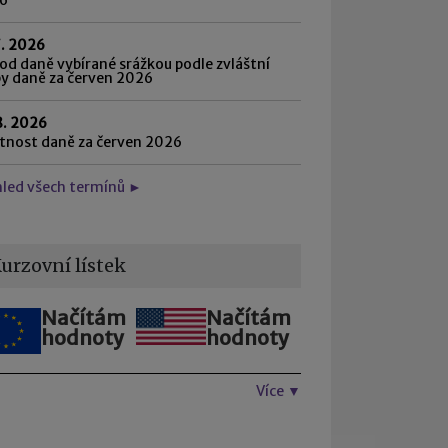
7. 2026
d daně vybírané srážkou podle zvláštní
by daně za červen 2026
8. 2026
atnost daně za červen 2026
hled všech termínů ►
urzovní lístek
Načítám
Načítám
hodnoty
hodnoty
Více ▼