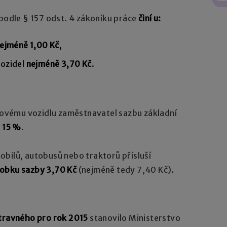
podle § 157 odst. 4 zákoníku práce
činí u:
ejméně 1,00 Kč
,
vozidel
nejméně 3,70 Kč
.
rovému vozidlu zaměstnavatel sazbu základní
o 15 %
.
bilů, autobusů nebo traktorů přísluší
sobku sazby 3,70 Kč
(nejméně tedy 7,40 Kč).
stravného pro rok 2015
stanovilo Ministerstvo