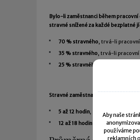
Bylo-li zaměstnanci během pracovní c
stravné snížené za každé bezplatné j
70 % stravného
, trvá-li pracovn
35 % stravného
, trvá-li pracovn
25 % stravného
, trvá-li pracovn
Stravné
zaměstnanci nepřísluší, pok
5 až 12 hodin
, byla poskytnuta
2 
Aby naše stránk
anonymizova
12 až 18 hodin
, byla poskytnuta
3
používáme pou
reklamních o