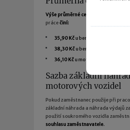
Průměrná cena poho
Výše průměrné ceny za 1 litr pohon
práce
činí:
35,90 Kč
u benzinu automobilové
38,30 Kč
u benzinu automobilové
36,10 Kč
u motorové nafty.
Sazba základní náhrad
motorových vozidel
Pokud zaměstnanec použije při praco
základní náhrada a náhrada výdajů 
použití soukromého vozidla zaměstn
souhlasu zaměstnavatele
.