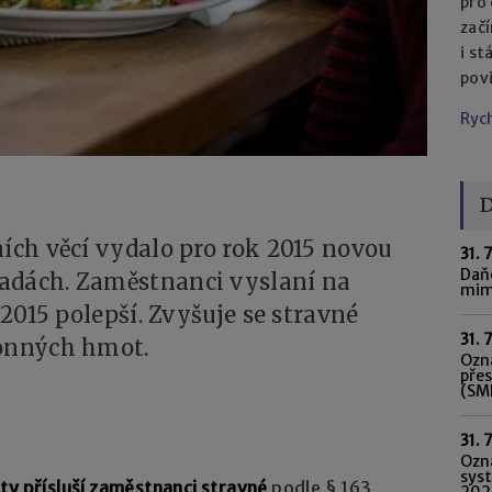
pro
začí
i st
pov
Ryc
D
ních věcí vydalo pro rok 2015 novou
31. 
Daňo
adách. Zaměstnanci vyslaní na
mim
 2015 polepší. Zvyšuje se stravné
31. 
honných hmot.
Ozná
pře
(SME
31. 
Ozn
syst
ty přísluší zaměstnanci stravné
podle § 163
202