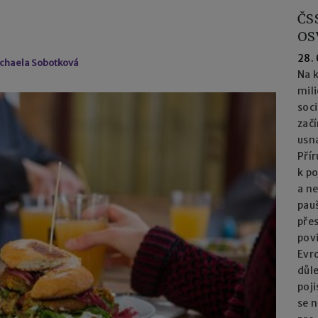
ČS
OS
28.
ichaela Sobotková
Na k
mil
soc
začí
usna
Přír
k po
a n
pau
přes
pov
Evro
důl
poj
se n