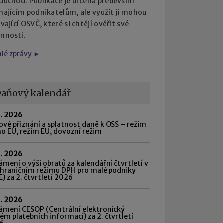
 důchod. Publikace je určena především
najícím podnikatelům, ale využít ji mohou
ávající OSVČ, které si chtějí ověřit své
innosti.
hlé zprávy ►
aňový kalendář
7. 2026
vé přiznání a splatnost daně k OSS – režim
o EU, režim EU, dovozní režim
7. 2026
mení o výši obratů za kalendářní čtvrtletí v
shraničním režimu DPH pro malé podniky
) za 2. čtvrtletí 2026
7. 2026
ámení CESOP (Centrální elektronický
ém platebních informací) za 2. čtvrtletí
6