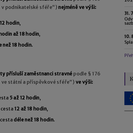
 v podnikatelské sféře“)
nejméně ve výši:
31. 
Odvo
 12 hodin
,
saz
hodin až 18 hodin
,
10. 
Spl
e než 18 hodin
.
Pře
ty přísluší zaměstnanci stravné
podle § 176
K
 ve státní a příspěvkové sféře“)
ve výši:
cesta
5 až 12 hodin
,
í cesta
12 až 18 hodin
,
í cesta
déle než 18 hodin
.