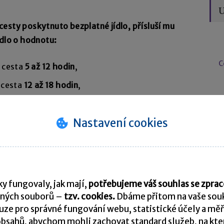
U
esty poskytnuto bezplatné jídlo, přísluší mu
ídlo o hodnotu:
C
í cesta
5 až 12 hodin
,
í cesta
12 až 18 hodin
,
í cesta
déle než 18 hodin
.
N
Nastavení cookies
ud mu během pracovní cesty, která trvá:
bezplatná jídla
,
y fungovaly, jak mají,
potřebujeme váš souhlas se zpr
ných souborů –
tzv. cookies.
Dbáme přitom na vaše souk
 bezplatná jídla
.
ze pro správné fungování webu, statistické účely a měř
bsahů, abychom mohli zachovat standard služeb, na který