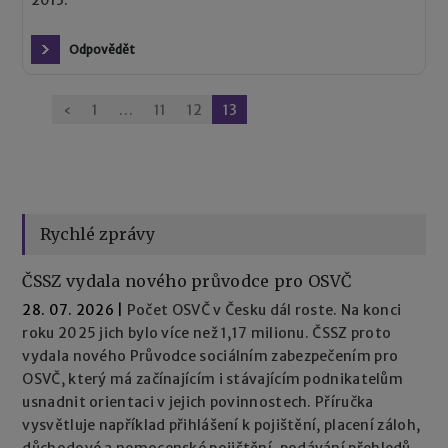
Odpovědět
Stránkování
‹
1
…
11
12
13
komentářů
Rychlé zprávy
ČSSZ vydala nového průvodce pro OSVČ
28. 07. 2026
|
Počet OSVČ v Česku dál roste. Na konci
roku 2025 jich bylo více než 1,17 milionu. ČSSZ proto
vydala nového Průvodce sociálním zabezpečením pro
OSVČ, který má začínajícím i stávajícím podnikatelům
usnadnit orientaci v jejich povinnostech. Příručka
vysvětluje například přihlášení k pojištění, placení záloh,
důchodové a nemocenské pojištění, podávání přehledů,