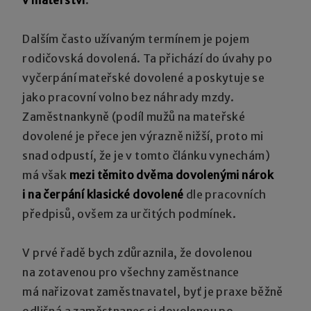
Dalším často užívaným termínem je pojem
rodičovská dovolená. Ta přichází do úvahy po
vyčerpání mateřské dovolené a poskytuje se
jako pracovní volno bez náhrady mzdy.
Zaměstnankyně (podíl mužů na mateřské
dovolené je přece jen výrazně nižší, proto mi
snad odpustí, že je v tomto článku vynechám)
má však
mezi těmito dvěma dovolenými nárok
i na čerpání klasické dovolené
dle pracovních
předpisů, ovšem za určitých podmínek.
V prvé řadě bych zdůraznila, že dovolenou
na zotavenou pro všechny zaměstnance
má nařizovat zaměstnavatel, byť je praxe běžně
odlišná a zaměstnanec si dovolenou po