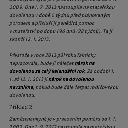
2009. Dne 1. 7. 2012 nastoupila na mateřskou
dovolenou v době 6 týdnů před plánovaným
porodem a přísluší jí peněžitá pomoc
v mateřství po dobu 196 dnů (28 týdnů). Ta jí
skončí 12. 1. 2013.
Přestože v roce 2012 půl roku fakticky
nepracovala, bude jí náležet
nárok na
dovolenou za celý kalendářní rok
. Za období 1.
1. až 12. 1. 2013 jí
nárok na dovolenou
nevznikne
, pokud bude dále čerpat rodičovskou
dovolenou.
Příklad 2
Zaměstnankyně je v pracovním poměru od 1. 1.
2009. Dne 1. 9. 2012 nastoupila na mateřskou