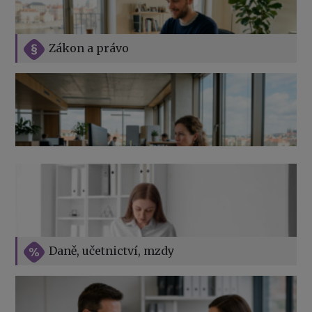
Zákon a právo
Jak na podnikání při rodičovské dovolené
Přehledy pro OSSZ a zdravotní pojišťovny – jak na ně
v roce 2026
Vše o překážkách v práci na straně zaměstnavatele
Daně, učetnictví, mzdy