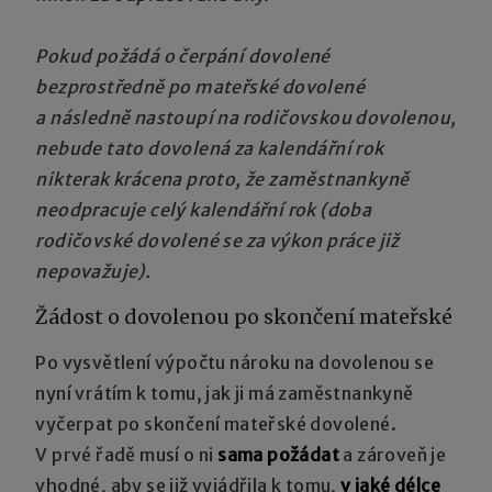
Pokud požádá o čerpání dovolené
bezprostředně po mateřské dovolené
a následně nastoupí na rodičovskou dovolenou,
nebude tato dovolená za kalendářní rok
nikterak krácena proto, že zaměstnankyně
neodpracuje celý kalendářní rok (doba
rodičovské dovolené se za výkon práce již
nepovažuje).
Žádost o dovolenou po skončení mateřské
Po vysvětlení výpočtu nároku na dovolenou se
nyní vrátím k tomu, jak ji má zaměstnankyně
vyčerpat po skončení mateřské dovolené.
V prvé řadě musí o ni
sama požádat
a zároveň je
vhodné, aby se již vyjádřila k tomu,
v jaké délce