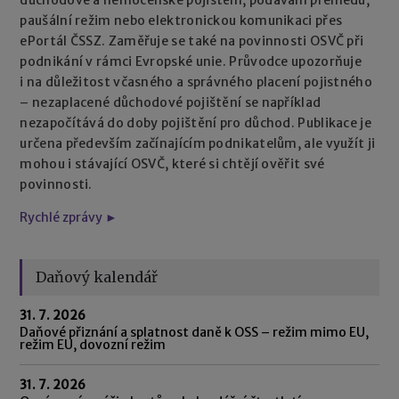
paušální režim nebo elektronickou komunikaci přes
ePortál ČSSZ. Zaměřuje se také na povinnosti OSVČ při
podnikání v rámci Evropské unie. Průvodce upozorňuje
i na důležitost včasného a správného placení pojistného
– nezaplacené důchodové pojištění se například
nezapočítává do doby pojištění pro důchod. Publikace je
určena především začínajícím podnikatelům, ale využít ji
mohou i stávající OSVČ, které si chtějí ověřit své
povinnosti.
Rychlé zprávy ►
Daňový kalendář
31. 7. 2026
Daňové přiznání a splatnost daně k OSS – režim mimo EU,
režim EU, dovozní režim
31. 7. 2026