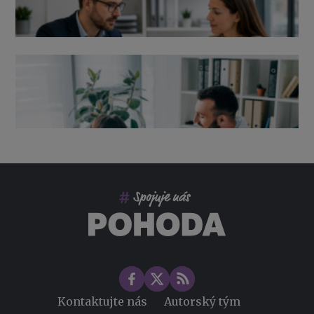
Výpověď ze zdravotních důvodů 2026 – průvodce pro
zaměstnavatele
Co pohlídat při přebírání účetnictví
Změny ve zdravotním pojištění v roce 2026
Kontaktujte nás
Autorský tým