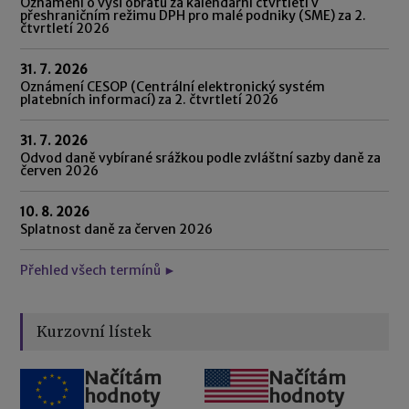
Oznámení o výši obratů za kalendářní čtvrtletí v
přeshraničním režimu DPH pro malé podniky (SME) za 2.
čtvrtletí 2026
31. 7. 2026
Oznámení CESOP (Centrální elektronický systém
platebních informací) za 2. čtvrtletí 2026
31. 7. 2026
Odvod daně vybírané srážkou podle zvláštní sazby daně za
červen 2026
10. 8. 2026
Splatnost daně za červen 2026
Přehled všech termínů ►
Kurzovní lístek
Načítám
Načítám
hodnoty
hodnoty