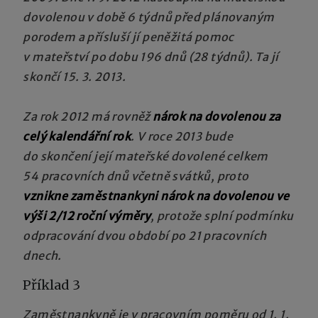
dovolenou v době 6 týdnů před plánovaným
porodem a přísluší jí peněžitá pomoc
v mateřství po dobu 196 dnů (28 týdnů). Ta jí
skončí 15. 3. 2013.
Za rok 2012 má rovněž
nárok na dovolenou
za
celý kalendářní rok
. V roce 2013 bude
do skončení její mateřské dovolené celkem
54 pracovních dnů včetně svátků, proto
vznikne zaměstnankyni nárok na dovolenou ve
výši 2/12 roční výměry
, protože splní podmínku
odpracování dvou období po 21 pracovních
dnech.
Příklad 3
Zaměstnankyně je v pracovním poměru od 1. 1.