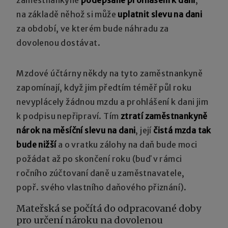
na základě něhož si může
uplatnit slevu na dani
za období, ve kterém bude náhradu za
dovolenou dostávat.
Mzdové účtárny někdy na tyto zaměstnankyně
zapomínají, když jim předtím téměř půl roku
nevyplácely žádnou mzdu a prohlášení k dani jim
k podpisu nepřipraví. Tím
ztratí zaměstnankyně
nárok na měsíční slevu na dani
, její
čistá mzda tak
bude nižší
a o vratku zálohy na daň bude moci
požádat až po skončení roku (buď v rámci
ročního zúčtovaní daně u zaměstnavatele,
popř. svého vlastního daňového přiznání).
Mateřská se počítá do odpracované doby
pro určení nároku na dovolenou