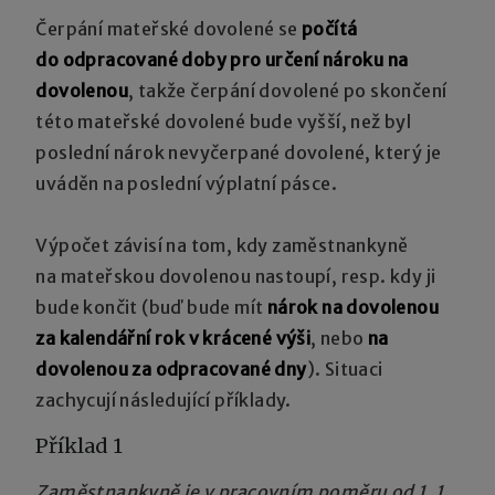
Čerpání mateřské dovolené se
počítá
do odpracované doby pro určení nároku na
dovolenou
, takže čerpání dovolené po skončení
této mateřské dovolené bude vyšší, než byl
poslední nárok nevyčerpané dovolené, který je
uváděn na poslední výplatní pásce.
Výpočet závisí na tom, kdy zaměstnankyně
na mateřskou dovolenou nastoupí, resp. kdy ji
bude končit (buď bude mít
nárok na dovolenou
za kalendářní rok v krácené výši
, nebo
na
dovolenou za odpracované dny
). Situaci
zachycují následující příklady.
Příklad 1
Zaměstnankyně je v pracovním poměru od 1. 1.