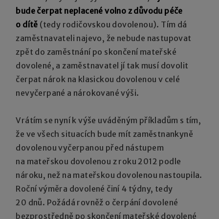
bude čerpat neplacené volno z důvodu péče
o dítě
(tedy rodičovskou dovolenou). Tím dá
zaměstnavateli najevo, že nebude nastupovat
zpět do zaměstnání po skončení mateřské
dovolené, a zaměstnavatel jí tak musí dovolit
čerpat nárok na klasickou dovolenou v celé
nevyčerpané a nárokované výši.
Vrátím se nyní k výše uváděným příkladům s tím,
že ve všech situacích bude mít zaměstnankyně
dovolenou vyčerpanou před nástupem
na mateřskou dovolenou z roku 2012 podle
nároku, než na mateřskou dovolenou nastoupila.
Roční výměra dovolené činí 4 týdny, tedy
20 dnů. Požádá rovněž o čerpání dovolené
bezprostředně po skončení mateřské dovolené