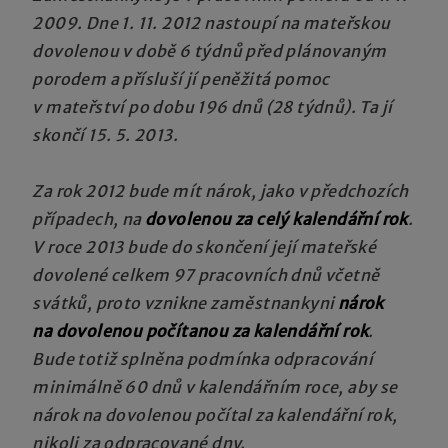
2009. Dne 1. 11. 2012 nastoupí na mateřskou
dovolenou v době 6 týdnů před plánovaným
porodem a přísluší jí peněžitá pomoc
v mateřství po dobu 196 dnů (28 týdnů). Ta jí
skončí 15. 5. 2013.
Za rok 2012 bude mít nárok, jako v předchozích
případech, na
dovolenou za celý kalendářní rok
.
V roce 2013 bude do skončení její mateřské
dovolené celkem 97 pracovních dnů včetně
svátků, proto vznikne zaměstnankyni
nárok
na dovolenou počítanou za kalendářní rok
.
Bude totiž splněna podmínka odpracování
minimálně 60 dnů v kalendářním roce, aby se
nárok na dovolenou počítal za kalendářní rok,
nikoli za odpracované dny.