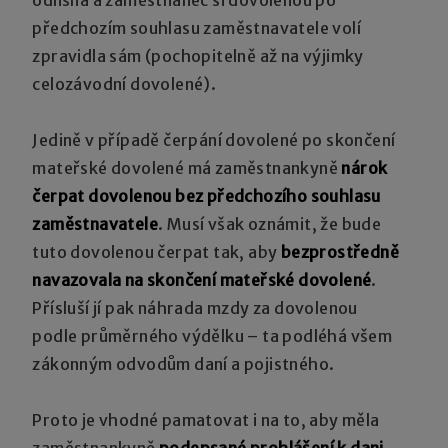
předchozím souhlasu zaměstnavatele volí
zpravidla sám (pochopitelně až na výjimky
celozávodní dovolené).
Jedině v případě čerpání dovolené po skončení
mateřské dovolené má zaměstnankyně
nárok
čerpat dovolenou bez předchozího souhlasu
zaměstnavatele
. Musí však oznámit, že bude
tuto dovolenou čerpat tak, aby
bezprostředně
navazovala na skončení mateřské dovolené
.
Přísluší jí pak náhrada mzdy za dovolenou
podle průměrného výdělku – ta podléhá všem
zákonným odvodům daní a pojistného.
Proto je vhodné pamatovat i na to, aby měla
zaměstnankyně
podepsané prohlášení k dani
,