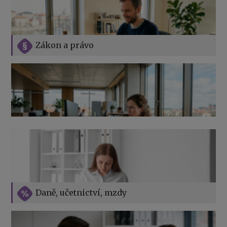
Zákon a právo
Jak na podnikání při rodičovské dovolené
Přehledy pro OSSZ a zdravotní pojišťovny – jak na ně
v roce 2026
Vše o překážkách v práci na straně zaměstnavatele
Daně, učetnictví, mzdy