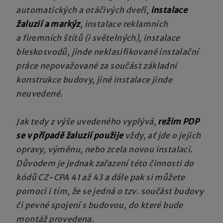
automatických a otáčivých dveří,
instalace
žaluzií a markýz
, instalace reklamních
a firemních štítů (i světelných), instalace
bleskosvodů, jinde neklasifikované instalační
práce nepovažované za součást základní
konstrukce budovy, jiné instalace jinde
neuvedené.
Jak tedy z výše uvedeného vyplývá,
režim PDP
se v případě žaluzií použije
vždy, ať jde o jejich
opravy, výměnu, nebo zcela novou instalaci.
Důvodem je jednak zařazení této činnosti do
kódů CZ-CPA 41 až 43 a dále pak si můžete
pomoci i tím, že se jedná o tzv. součást budovy
či pevné spojení s budovou, do které bude
montáž provedena.