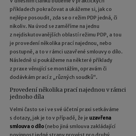
V dnešním článku budeme v praktických
příkladech pokračovat a ukážeme si, jak co
nejlépe posoudit, zda se o režim PDP jedná, či
nikoliv. Na úvod se zaměříme na jednu
z nejdiskutovanějších oblastí režimu PDP, a tou
je provedení několika prací najednou, nebo
postupně, a to v rámci uzavřené smlouvy o dílo.
Následně si poukážeme na některé příklady
z praxe věnující se montážím, opravám či
dodávkám prací z „různých soudků“.
Provedení několika prací najednou v rámci
jednoho díla
Velmi často se i ve své účetní praxi setkáváme
s dotazy, jak je to v případě, že je
uzavřena
smlouva o dílo
(nebo jiná smlouva zakládající
povinnost jedné strany provést pro druhý