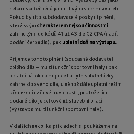
dodávky, které byly v rámci výstavby díla jako
celku uskutečněné jednotlivými subdodavateli.
Pokud by tito subdodavatelé poskytli plnění,
která svým
charakterem nejsou činnostmi
zahrnutými do kódů 41 až 43 dle CZ CPA (např.
dodání čerpadla), pak
uplatní da
ň na výstupu.
Příjemce tohoto plnění (současně dodavatel
celého díla – multifunkční sportovní haly) pak
uplatní nárok na odpočet a tyto subdodávky
zahrne do svého díla, u něhož dále uplatní režim
přenesení daňové povinnosti, protože jím
dodané dílo je celkově již stavební prací
(výstavba multifunkční sportovní haly).
V dalších několika příkladech si poukážeme na