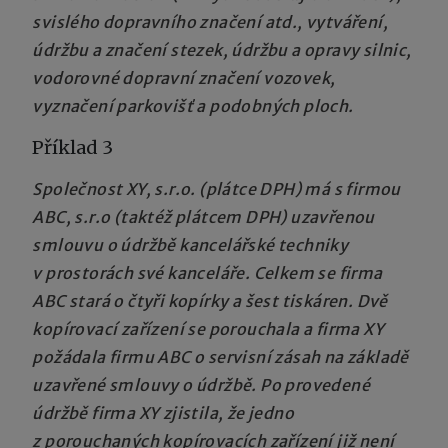
svislého dopravního značení atd., vytváření,
údržbu a značení stezek, údržbu a opravy silnic,
vodorovné dopravní značení vozovek,
vyznačení parkovišť a podobných ploch.
Příklad 3
Společnost XY, s.r.o. (plátce DPH) má s firmou
ABC, s.r.o (taktéž plátcem DPH) uzavřenou
smlouvu o údržbě kancelářské techniky
v prostorách své kanceláře. Celkem se firma
ABC stará o čtyři kopírky a šest tiskáren. Dvě
kopírovací zařízení se porouchala a firma XY
požádala firmu ABC o servisní zásah na základě
uzavřené smlouvy o údržbě. Po provedené
údržbě firma XY zjistila, že jedno
z porouchaných kopírovacích zařízení již není