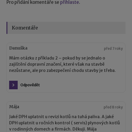
Pro přidání komentáře se
přihlaste
.
Komentáře
Danuška
před 7 roky
Mám otázku z příkladu 2 – pokud by se jednalo o
zajištění dopravní značení, které však na stavbě
nezůstane, ale pro zabezpečení chodu stavby je třeba.
Odpovědět
Mája
před 8 roky
Jaké DPH uplatnit u revizi kotlů na tuhá paliva. A jaké
DPH uplatnit u ročních kontrol ( servis) plynových kotlů
v rodinných domech a firmách. Děkuji. Mája