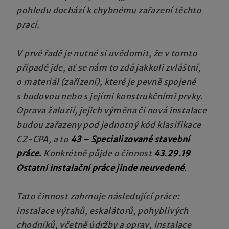
pohledu dochází k chybnému zařazení těchto
prací.
V prvé řadě je nutné si uvědomit, že v tomto
případě jde, ať se nám to zdá jakkoli zvláštní,
o materiál (zařízení), které je pevně spojené
s budovou nebo s jejími konstrukčními prvky.
Oprava žaluzií, jejich výměna či nová instalace
budou zařazeny pod jednotný kód klasifikace
CZ-CPA, a to
43 –
Specializované stavební
práce.
Konkrétně půjde o činnost
43.29.19
Ostatní instalační práce jinde neuvedené
.
Tato činnost zahrnuje následující práce:
instalace výtahů, eskalátorů, pohyblivých
chodníků, včetně údržby a oprav, instalace