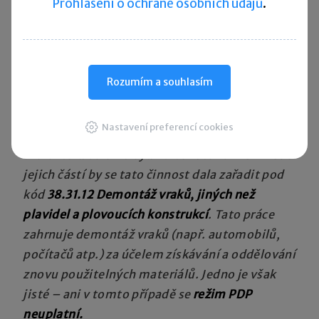
Prohlášení o ochraně osobních údajů
.
PDP nepoužije
.
Jak tomu bude v případě likvidace
neopravitelného kopírovacího zařízení?
Rozumím a souhlasím
V tomto případě zaměříme pozornost na kód
38
– Sběr, příprava k likvidaci a likvidace odpadu;
Nastavení preferencí cookies
zpracování odpadu k dalšímu využití.
Dle
charakteru dalšího využití tohoto zařízení nebo
jejich částí by se tato činnost dala zařadit pod
kód
38.31.12 Demontáž vraků, jiných než
plavidel a plovoucích konstrukcí
. Tato práce
zahrnuje demontáž vraků (např. automobilů,
počítačů atp.) za účelem získávání a oddělování
znovu použitelných materiálů. Jedno je však
jisté – ani v tomto případě se
režim PDP
neuplatní.