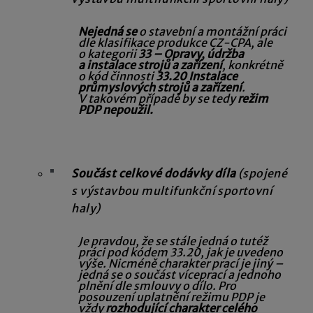
Nejedná se
o stavební a montážní práci
dle klasifikace produkce CZ-CPA, ale
o kategorii
33 – Opravy, údržba
a instalace strojů a zařízení
, konkrétně
o kód činnosti
33.20 Instalace
průmyslových strojů a zařízení
.
V takovém případě by se tedy
režim
PDP nepoužil.
Součást celkové dodávky díla
(spojené
s výstavbou multifunkční sportovní
haly)
Je pravdou, že se stále jedná o tutéž
práci pod kódem 33.20, jak je uvedeno
výše. Nicméně charakter prací je jiný –
jedná se o součást víceprací a jednoho
plnění dle smlouvy o dílo. Pro
posouzení uplatn
ění režimu PDP je
vždy
rozhodující charakter celého