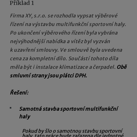
Příklad 1
Firma XY, s.r.o. se rozhodla vypsat výběrové
řízení na výstavbu multifunkční sportovní haly.
Po ukončení výběrového řízení byla vybrána
nejvýhodnější nabídka a vítěz byl vyzván
k uzavření smlouvy. Ve smlouvě byla uvedena
cena za kompletní dílo. Sou
částí tohoto díla
měla být i instalace klimatizace a
čerpadel.
Obě
smluvní strany jsou plátci DPH.
Řešení:
Samotná stavba sportovní multifunkční
haly
Pokud by šlo o samotnou stavbu sportovní
haly, tato práce bude zařazena dle jednotné