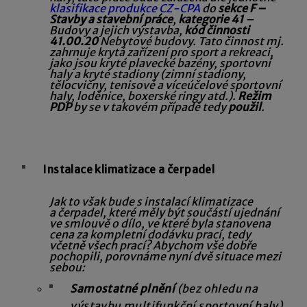
klasifikace produkce CZ-CPA
do
sekce F –
Stavby a stavební práce
,
kategorie 41
–
Budovy a jejich výstavba,
kód činnosti
41.00.20
Nebytové budovy. Tato činnost mj.
zahrnuje
krytá zařízení pro sport a rekreaci,
jako jsou kryté plavecké bazény, sportovní
haly a kryté stadiony (zimní stadiony,
tělocvičny, tenisové a víceúčelové sportovní
haly, loděnice, boxerské ringy atd.).
Režim
PDP
by se v takovém případě tedy
použil
.
Instalace klimatizace a čerpadel
Jak to však bude s instalací klimatizace
a čerpadel, které měly být součástí ujednání
ve smlouvě o dílo, ve které byla stanovena
cena za kompletní dodávku prací, tedy
včetně všech prací? Abychom vše dobře
pochopili, porovnáme nyní dvě situace mezi
sebou:
Samostatné plnění
(bez ohledu na
výstavbu multifunkční sportovní haly)