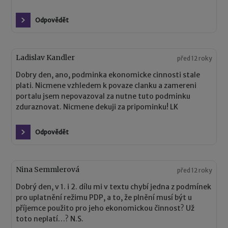
Odpovědět
Ladislav Kandler
před 12 roky
Dobry den, ano, podminka ekonomicke cinnosti stale
plati. Nicmene vzhledem k povaze clanku a zamereni
portalu jsem nepovazoval za nutne tuto podminku
zduraznovat. Nicmene dekuji za pripominku! LK
Odpovědět
Nina Semmlerová
před 12 roky
Dobrý den, v 1. i 2. dílu mi v textu chybí jedna z podmínek
pro uplatnění režimu PDP, a to, že plnění musí být u
příjemce použito pro jeho ekonomickou činnost? Už
toto neplatí…? N.S.