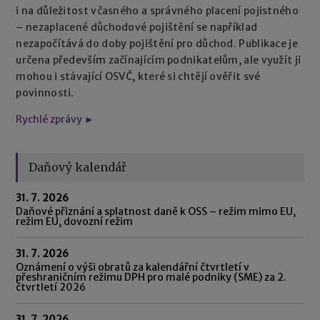
i na důležitost včasného a správného placení pojistného
– nezaplacené důchodové pojištění se například
nezapočítává do doby pojištění pro důchod. Publikace je
určena především začínajícím podnikatelům, ale využít ji
mohou i stávající OSVČ, které si chtějí ověřit své
povinnosti.
Rychlé zprávy ►
Daňový kalendář
31. 7. 2026
Daňové přiznání a splatnost daně k OSS – režim mimo EU,
režim EU, dovozní režim
31. 7. 2026
Oznámení o výši obratů za kalendářní čtvrtletí v
přeshraničním režimu DPH pro malé podniky (SME) za 2.
čtvrtletí 2026
31. 7. 2026