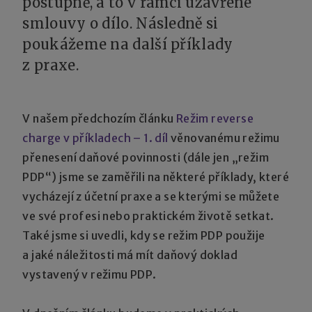
postupně, a to v rámci uzavřené
smlouvy o dílo. Následně si
poukážeme na další příklady
z praxe.
V našem předchozím článku
Režim reverse
charge v příkladech – 1. díl
věnovanému režimu
přenesení daňové povinnosti (dále jen „režim
PDP“) jsme se zaměřili na některé příklady, které
vycházejí z účetní praxe a se kterými se můžete
ve své profesi nebo praktickém životě setkat.
Také jsme si uvedli, kdy se režim PDP použije
a jaké náležitosti má mít daňový doklad
vystavený v režimu PDP.