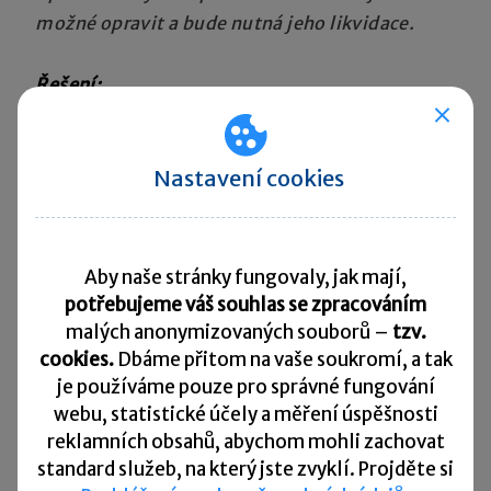
možné opravit a bude nutná jeho likvidace.
Řešení:
Mohlo by se zdát, že kancelářská technika má
co do činění s elektroinstalací v budově, neboť
Nastavení cookies
bez elektrického proudu by nefungovala.
Nicméně se nejedná o pevně zabudovanou
součást do budovy.
Aby naše stránky fungovaly, jak mají,
Pokud jde o servisní zásah dle uzavřené
potřebujeme váš souhlas se zpracováním
smlouvy o údržbě, uvedená práce dle
malých anonymizovaných souborů –
tzv.
cookies.
Dbáme přitom na vaše soukromí, a tak
klasifikace CZ-CPA odpovídá skupině činností
je
používáme pouze pro správné fungování
uvedených pod kódem
33.12 Opravy a údržba
webu, statistické účely a měření úspěšnosti
strojů.
Konkrétně jde o činnost
33.12.16 Opravy
reklamních obsahů, abychom mohli zachovat
a údržba kancelářských strojů a zařízení
.
standard služeb, na který jste zvyklí. Projděte si
Z tohoto důvodu se v takovém případě
režim