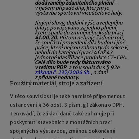
dodávaného zdanitelného pln
ění
–
v našem případě díla, kterým je
výstavba sportovní víceúčelové haly.
Jinými slovy, dodání výše uvedeného
díla je považováno za jedno pln
ění,
které spadá do zmíněného kódu prací
41.00.20.
Přitom nehraje žádnou roli,
že sou
částí provedení díla budou i jiné
práce, které nejsou zahrnuty do sekce F,
neboli do kategorií prací
41 až 43
jednotné klasifikace produkce CZ-CPA.
Celé dílo bude tedy fakturováno
v režimu PDP
, a to v souladu s § 92e
zákona č. 235/2004 Sb.
, o dani
z přidané hodnoty.
Použitý materiál, stroje a zařízení
V této souvislosti je také na místě připomenout
ustanovení § 36 odst. 3 písm. g) zákona o DPH.
Ten uvádí, že základ daně také zahrnuje při
poskytnutí stavebních a montážních prací
spojených s výstavbou, změnou dokončené