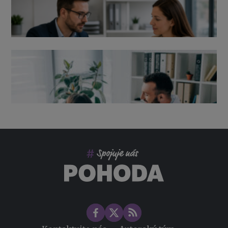
Výpověď ze zdravotních důvodů 2026 – průvodce pro
zaměstnavatele
Co pohlídat při přebírání účetnictví
Změny ve zdravotním pojištění v roce 2026