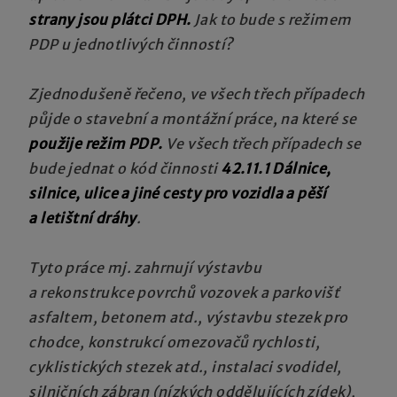
strany jsou plátci DPH.
Jak to bude s režimem
PDP u jednotlivých činností?
Zjednodušeně řečeno, ve všech třech případech
půjde o stavební a montážní práce, na které se
použije režim PDP.
Ve všech třech případech se
bude jednat o kód činnosti
42.11.1 Dálnice,
silnice, ulice a jiné cesty pro vozidla a pěší
a letištní dráhy
.
Tyto práce mj. zahrnují výstavbu
a rekonstrukce povrchů vozovek a parkovišť
asfaltem, betonem atd., výstavbu stezek pro
chodce, konstrukcí omezovačů rychlosti,
cyklistických stezek atd., instalaci svodidel,
silničních zábran (nízkých oddělujících zídek),