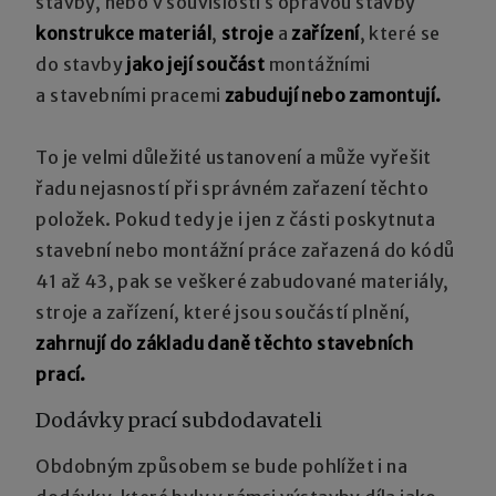
stavby, nebo v souvislosti s opravou stavby
konstrukce
materiál
,
stroje
a
zařízení
, které se
do stavby
jako její součást
montážními
a stavebními pracemi
zabudují nebo zamontují.
To je velmi důležité ustanovení a může vyřešit
řadu nejasností při správném zařazení těchto
položek. Pokud tedy je i jen z části poskytnuta
stavební nebo montážní práce zařazená do kódů
41 až 43, pak se veškeré zabudované materiály,
stroje a zařízení, které jsou součástí plnění,
zahrnují do základu dan
ě t
ěchto stavebních
prací.
Dodávky prací subdodavateli
Obdobným způsobem se bude pohlížet i na