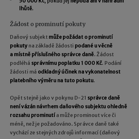
50 000 Kč
, pokud jej
nepodá ani v náhradní
lhůtě
.
Žádost o prominutí pokuty
Daňový subjekt
může požádat o prominutí
pokuty
na základě žádosti
podané u věcně
a místně příslušného správce daně
. Žádost
podléhá
správnímu poplatku 1 000 Kč
. Podání
žádosti má
odkladný účinek na vykonatelnost
platebního výměru na tuto pokutu
.
Opět stejně jako v pokynu D-21
správce daně
není vázán návrhem daňového subjektu ohledně
rozsahu prominutí
a může prominout více či
méně, než je požadováno. Správce daně také
vychází ze stejných zdrojů informací (daňový