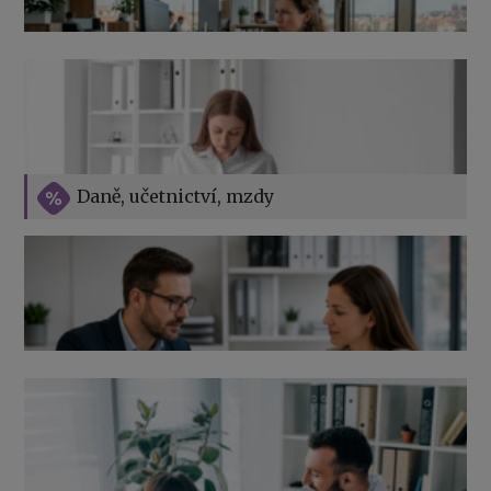
Přehledy pro OSSZ a zdravotní pojišťovny – jak na ně
v roce 2026
Vše o překážkách v práci na straně zaměstnavatele
Daně, učetnictví, mzdy
Výpověď ze zdravotních důvodů 2026 – průvodce pro
zaměstnavatele