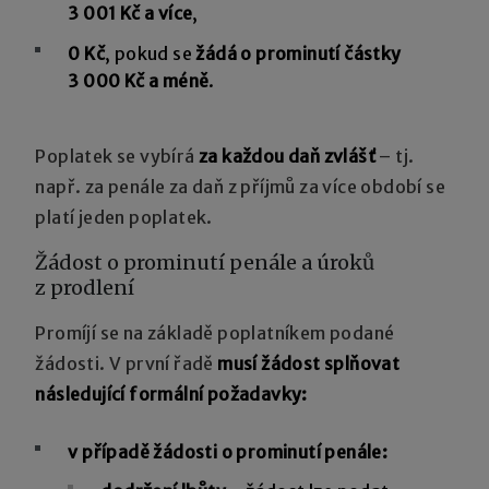
3 001 Kč a více
,
0 Kč
, pokud se
žádá o prominutí částky
3 000 Kč a méně
.
Poplatek se vybírá
za každou daň zvlášť
– tj.
např. za penále za daň z příjmů za více období se
platí jeden poplatek.
Žádost o prominutí penále a úroků
z prodlení
Promíjí se na základě poplatníkem podané
žádosti. V první řadě
musí žádost splňovat
následující formální požadavky:
v případě žádosti o prominutí penále: