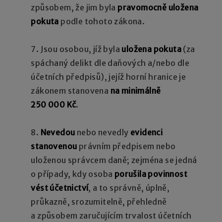
způsobem, že jim byla
pravomocně uložena
pokuta
podle tohoto zákona.
7. Jsou osobou, jíž byla
uložena pokuta
(za
spáchaný delikt dle daňových a/nebo dle
účetních předpisů), jejíž horní hranice je
zákonem stanovena
na minimálně
250 000 Kč
.
8.
Nevedou
nebo nevedly
evidenci
stanovenou
právním předpisem nebo
uloženou správcem daně; zejména se jedná
o případy, kdy osoba
porušila povinnost
vést účetnictví
, a to správně, úplně,
průkazně, srozumitelně, přehledně
a způsobem zaručujícím trvalost účetních