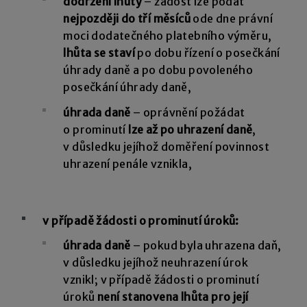
dodržení lhůty
– žádost lze podat
nejpozději do tří měsíců
ode dne právní
moci dodatečného platebního výměru,
lhůta se staví
po dobu řízení o posečkání
úhrady daně a po dobu povoleného
posečkání úhrady daně,
úhrada daně
– oprávnění požádat
o prominutí
lze až po uhrazení daně
,
v důsledku jejíhož doměření povinnost
uhrazení penále vznikla,
v případě žádosti o prominutí úroků:
úhrada daně
– pokud byla uhrazena daň,
v důsledku jejíhož neuhrazení úrok
vznikl; v případě žádosti o prominutí
úroků
není stanovena lhůta pro její