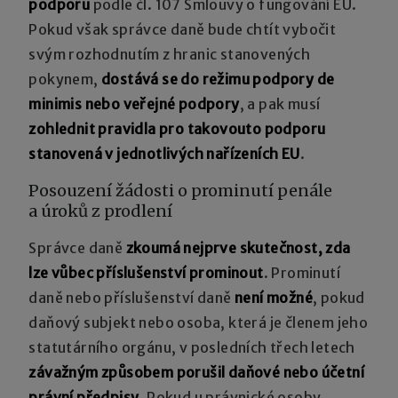
podporu
podle čl. 107 Smlouvy o fungování EU.
Pokud však správce daně bude chtít vybočit
svým rozhodnutím z hranic stanovených
pokynem,
dostává se do režimu podpory de
minimis nebo veřejné podpory
, a pak musí
zohlednit pravidla pro takovouto podporu
stanovená v jednotlivých nařízeních EU
.
Posouzení žádosti o prominutí penále
a úroků z prodlení
Správce daně
zkoumá nejprve skutečnost, zda
lze vůbec příslušenství prominout
. Prominutí
daně nebo příslušenství daně
není možné
, pokud
daňový subjekt nebo osoba, která je členem jeho
statutárního orgánu, v posledních třech letech
závažným způsobem porušil daňové nebo účetní
právní předpisy
. Pokud u právnické osoby