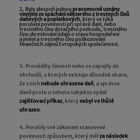
2. Byly alespoň jednou
pravomocně uznány
vinnými ze spáchání některého z trestných činů
daňových a poplatkových
, který se týká
porušení povinnosti při správě daní, nebo
trestného činu dotačního podvodu, trestného
činu zkreslování údajů o stavu hospodaření
a jmění a trestného činu poškozování
finančních zájmů Evropských společenství.
3. Prováděly činnosti nebo se zapojily do
obchodů, u kterých existuje důvodná obava,
že z nich
nebude uhrazena daň
, a správce
daně proto u tohoto subjektu vydal
zajišťovací příkaz
, který
nebyl ve lhůtě
uhrazen
.
4. Porušily své zákonem stanovené
povinnosti způsobem, který měl
za následek