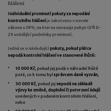
hlášení
Individuální prominutí pokuty za nepodání
kontrolního hlášení
je zakotveno v novele
zákona o DPH, na kterou navazuje pokyn GFŘ D-
29 uvádějící podmínky prominutí.
Jedná se o následující
pokuty, pokud plátce
nepodá kontrolní hlášení ve stanovené lhůtě:
10 000 Kč
, pokud jej podá v náhradní lhůtě
poté, co k tomu byl
správcem daně vyzván
,
30 000 Kč
, pokud jej
nepodá na základě
výzvy ke změně, doplnění či potvrzení údajů
uvedených v podaném kontrolním hlášení,
nebo