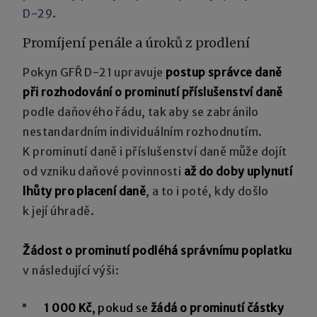
D-29
.
Promíjení penále a úroků z prodlení
Pokyn GFŘ D-21 upravuje
postup správce daně
při rozhodování o prominutí příslušenství daně
podle daňového řádu, tak aby se zabránilo
nestandardním individuálním rozhodnutím.
K prominutí daně i příslušenství daně může dojít
od vzniku daňové povinnosti
až do doby uplynutí
lhůty pro placení daně
, a to i poté, kdy došlo
k její úhradě.
Žádost o prominutí podléhá správnímu poplatku
v následující výši:
1 000 Kč
, pokud se
žádá o prominutí částky