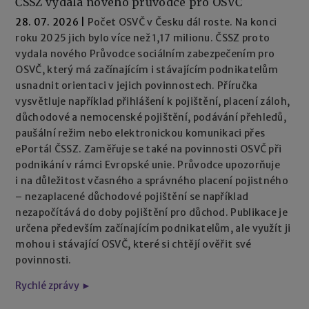
ČSSZ vydala nového průvodce pro OSVČ
28. 07. 2026
|
Počet OSVČ v Česku dál roste. Na konci
roku 2025 jich bylo více než 1,17 milionu. ČSSZ proto
vydala nového Průvodce sociálním zabezpečením pro
OSVČ, který má začínajícím i stávajícím podnikatelům
usnadnit orientaci v jejich povinnostech. Příručka
vysvětluje například přihlášení k pojištění, placení záloh,
důchodové a nemocenské pojištění, podávání přehledů,
paušální režim nebo elektronickou komunikaci přes
ePortál ČSSZ. Zaměřuje se také na povinnosti OSVČ při
podnikání v rámci Evropské unie. Průvodce upozorňuje
i na důležitost včasného a správného placení pojistného
– nezaplacené důchodové pojištění se například
nezapočítává do doby pojištění pro důchod. Publikace je
určena především začínajícím podnikatelům, ale využít ji
mohou i stávající OSVČ, které si chtějí ověřit své
povinnosti.
Rychlé zprávy ►