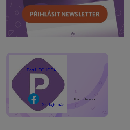
Portál POHODA
8 tisíc sledujících
Sledujte nás