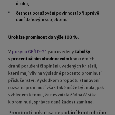
úroku,
četnost porušování povinností při správě
daní daňovým subjektem.
Úrok lze prominout do výše 100 %.
V
pokynu GFŘ D-21
jsou uvedeny
tabulky
s procentuálním ohodnocením
konkrétních
druhů porušení či splnění uvedených kritérií,
která mají vliv na výsledné procento prominutí
příslušenství. Výsledkem propočtu stanovení
rozsahu prominutí však také může být nula, pak
vzhledem k tomu, že nevznikla žádná částka
k prominutí, správce daně žádost zamítne.
Prominutí pokut za nepodání kontrolního