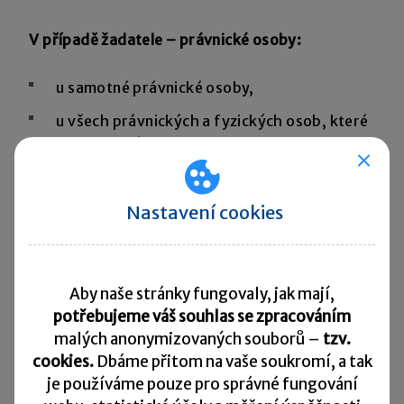
V případě žadatele – právnické osoby:
u samotné právnické osoby,
u všech právnických a fyzických osob, které
jsou statutárem,
u právnických osob, jejichž statutárem je
nebo byla ve třech předcházejících letech
Nastavení cookies
právnická osoba žádající o prominutí nebo
její statutár.
Aby naše stránky fungovaly, jak mají,
Pokud tedy správce daně zjistí, že lze
potřebujeme váš souhlas se zpracováním
příslušenství prominout, postupuje potom tak,
malých anonymizovaných souborů –
tzv.
že
stanovuje rozsah prominutí
. Pro posouzení
cookies.
Dbáme přitom na vaše soukromí, a tak
prominutí existují následující kritéria.
je
používáme pouze pro správné fungování