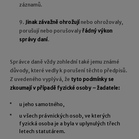
záznamů.
9.
Jinak závažně ohrožují
nebo ohrožovaly,
porušují nebo porušovaly
řádný výkon
správy daní
.
Správce daně vždy zohlední také jemu známé
důvody, které vedly k porušení těchto předpisů.
Z uvedeného vyplývá, že
tyto podmínky se
zkoumají v případě fyzické osoby – žadatele:
u jeho samotného,
u všech právnických osob, ve kterých
fyzická osoba je a byla v uplynulých třech
letech statutárem.