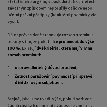
statutárního orgánu, v posledních třech letech
závažným způsobem neporušily daňové nebo
účetní právní předpisy (konkrétní podmínky viz
výše).
Dále správce daně stanovuje rozsah prominutí
pokuty s tím, že pokutu
lze prominout do výše
100 %
. Existují
dvě kritéria, která mají vliv na
rozsah prominutí:
ospravedlnitelný důvod prodlení
,
četnost porušování povinností při správě
daní
daňovým subjektem.
Stejně, jako jsme uvedli výše, pokud nezbyde
žádná částka k prominutí, žádost se zamítne.