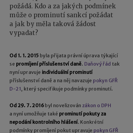
požádá. Kdo a za jakých podmínek
může o prominutí sankcí požádat
a jak by měla taková žádost
vypadat?
Od 1. 1. 2015
byla přijata právní úprava týkající
se
promíjení příslušenství daně
.
Daňový řád
tak
nyní upravuje
individuální prominutí
příslušenství daně a na něj navazuje
pokyn GFŘ
D-21
, který specifikuje podmínky prominutí.
Od 29. 7. 2016
byl novelizován
zákon o DPH
a nyní umožňuje také
prominutí pokuty za
nepodání kontrolního hlášení
. Konkrétní
podmínky promíjení pokut upravuje
pokyn GFŘ