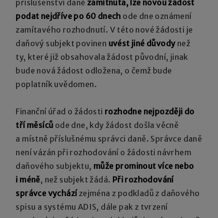
příslušenství daně
zamítnuta, lze novou žádost
podat nejdříve po 60 dnech
ode dne oznámení
zamítavého rozhodnutí. V této nové žádosti je
daňový subjekt povinen
uvést jiné důvody
než
ty, které již obsahovala žádost původní, jinak
bude nová žádost odložena, o čemž bude
poplatník uvědomen.
Finanční úřad o žádosti
rozhodne nejpozději do
tří měsíců
ode dne, kdy žádost došla věcně
a místně příslušnému správci daně. Správce daně
není vázán při rozhodování o žádosti návrhem
daňového subjektu,
může prominout více nebo
i méně
, než subjekt žádá.
Při rozhodování
správce vychází
zejména z podkladů z daňového
spisu a systému ADIS, dále pak z tvrzení