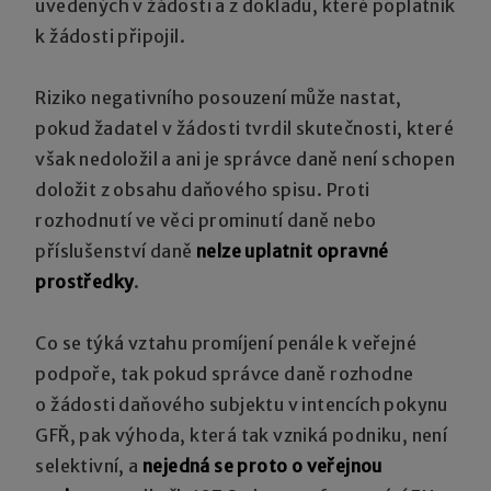
uvedených v žádosti a z dokladů, které poplatník
k žádosti připojil.
Riziko negativního posouzení může nastat,
pokud žadatel v žádosti tvrdil skutečnosti, které
však nedoložil a ani je správce daně není schopen
doložit z obsahu daňového spisu. Proti
rozhodnutí ve věci prominutí daně nebo
příslušenství daně
nelze uplatnit opravné
prostředky
.
Co se týká vztahu promíjení penále k veřejné
podpoře, tak pokud správce daně rozhodne
o žádosti daňového subjektu v intencích pokynu
GFŘ, pak výhoda, která tak vzniká podniku, není
selektivní, a
nejedná se proto o veřejnou