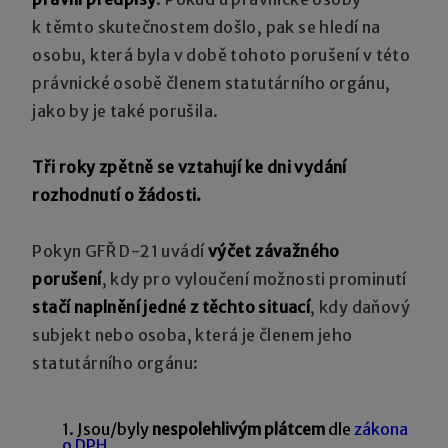
k těmto skutečnostem došlo, pak se hledí na
osobu, která byla v době tohoto porušení v této
právnické osobě členem statutárního orgánu,
jako by je také porušila.
Tři roky zpětně se vztahují ke dni vydání
rozhodnutí o žádosti.
Pokyn GFŘ D-21 uvádí
výčet závažného
porušení
, kdy pro vyloučení možnosti prominutí
stačí naplnění jedné z těchto situací
, kdy daňový
subjekt nebo osoba, která je členem jeho
statutárního orgánu:
1. Jsou/byly
nespolehlivým plátcem
dle
zákona
o DPH
.