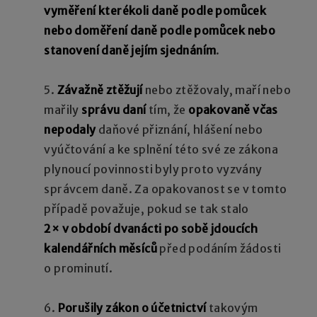
vyměření kterékoli daně podle pomůcek
nebo doměření daně podle pomůcek nebo
stanovení daně jejím sjednáním
.
5.
Závažně ztěžují
nebo ztěžovaly, maří nebo
mařily
správu daní
tím, že
opakovaně včas
nepodaly
daňové přiznání, hlášení nebo
vyúčtování a ke splnění této své ze zákona
plynoucí povinnosti byly proto vyzvány
správcem daně. Za opakovanost se v tomto
případě považuje, pokud se tak stalo
2× v období dvanácti po sobě jdoucích
kalendářních měsíců
před podáním žádosti
o prominutí.
6.
Porušily zákon o účetnictví
takovým