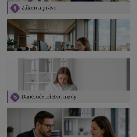
Zákon a právo
Jak na podnikání při rodičovské dovolené
Přehledy pro OSSZ a zdravotní pojišťovny – jak na ně
v roce 2026
Vše o překážkách v práci na straně zaměstnavatele
Daně, učetnictví, mzdy