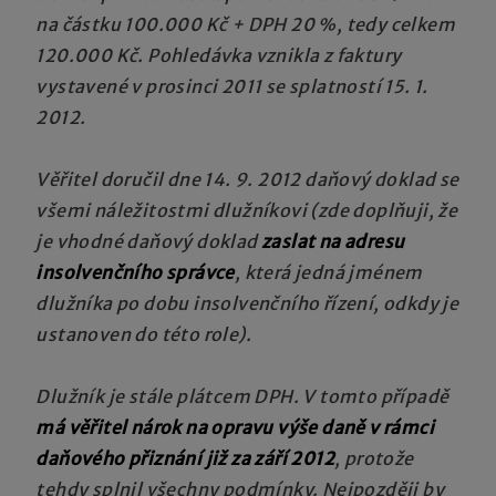
na částku 100.000 Kč + DPH 20 %, tedy celkem
120.000 Kč. Pohledávka vznikla z faktury
vystavené v prosinci 2011 se splatností 15. 1.
2012.
Věřitel doručil dne 14. 9. 2012 daňový doklad se
všemi náležitostmi dlužníkovi (zde doplňuji, že
je vhodné daňový doklad
zaslat na adresu
insolvenčního správce
, která jedná jménem
dlužníka po dobu insolvenčního řízení, odkdy je
ustanoven do této role).
Dlužník je stále plátcem DPH. V tomto případě
má věřitel nárok na opravu výše daně v rámci
daňového přiznání již za září
2012
, protože
tehdy splnil všechny podmínky. Nejpozději by