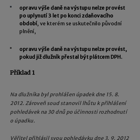
opravu výše daně na výstupu nelze provést
po uplynutí 3 let po konci zdaňovacího
období
, ve kterém se uskutečnilo původní
plnění,
opravu výše daně na výstupu nelze provést,
pokud již dlužník přestal být plátcem DPH
.
Příklad 1
Na dlužníka byl prohlášen úpadek dne 15. 8.
2012. Zároveň soud stanovil lhůtu k přihlášení
pohledávek na 30 dnů po účinnosti rozhodnutí
o úpadku.
Věřitel přihlásil svou pohledávku dne 3. 9. 2012