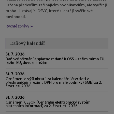
určena především začínajícím podnikatelům, ale využít ji
mohou i stávající OSVČ, které si chtějí ověřit své
povinnosti.
Rychlé zprávy ►
Daňový kalendář
31. 7. 2026
Daňové přiznání a splatnost daně k OSS – režim mimo EU,
režim EU, dovozní režim
31. 7. 2026
Oznámení o výši obratů za kalendářní čtvrtletí v
přeshraničním režimu DPH pro malé podniky (SME) za 2.
čtvrtletí 2026
31. 7. 2026
Oznámení CESOP (Centrální elektronický systém
platebních informací) za 2. čtvrtletí 2026