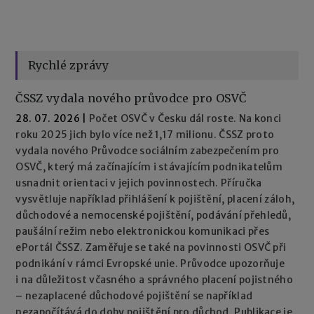
Rychlé zprávy
ČSSZ vydala nového průvodce pro OSVČ
28. 07. 2026
|
Počet OSVČ v Česku dál roste. Na konci
roku 2025 jich bylo více než 1,17 milionu. ČSSZ proto
vydala nového Průvodce sociálním zabezpečením pro
OSVČ, který má začínajícím i stávajícím podnikatelům
usnadnit orientaci v jejich povinnostech. Příručka
vysvětluje například přihlášení k pojištění, placení záloh,
důchodové a nemocenské pojištění, podávání přehledů,
paušální režim nebo elektronickou komunikaci přes
ePortál ČSSZ. Zaměřuje se také na povinnosti OSVČ při
podnikání v rámci Evropské unie. Průvodce upozorňuje
i na důležitost včasného a správného placení pojistného
– nezaplacené důchodové pojištění se například
nezapočítává do doby pojištění pro důchod. Publikace je