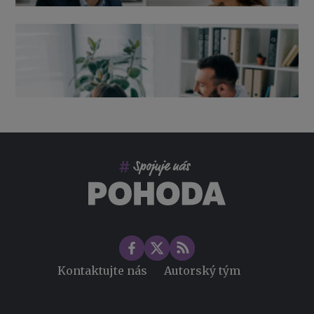
Výpověď ze zdravotních důvodů 2026 – průvodce pro
zaměstnavatele
Co pohlídat při přebírání účetnictví
Změny ve zdravotním pojištění v roce 2026
Kontaktujte nás
Autorský tým