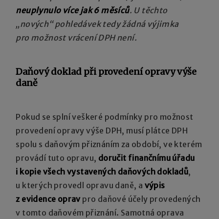
neuplynulo více jak 6 měsíců
. U těchto
„nových“ pohledávek tedy žádná výjimka
pro možnost vrácení DPH není.
Daňový doklad při provedení opravy výše
daně
Pokud se splní veškeré podmínky pro možnost
provedení opravy výše DPH, musí plátce DPH
spolu s daňovým přiznáním za období, ve kterém
provádí tuto opravu,
doručit finančnímu úřadu
i kopie všech vystavených daňových dokladů
,
u kterých provedl opravu daně, a
výpis
z evidence oprav
pro daňové účely provedených
v tomto daňovém přiznání. Samotná oprava