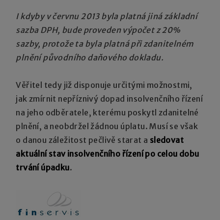
I kdyby v červnu 2013 byla platná jiná základní
sazba DPH, bude proveden výpočet z 20%
sazby, protože ta byla platná při zdanitelném
plnění původního daňového dokladu.
Věřitel tedy již disponuje určitými možnostmi,
jak zmírnit nepříznivý dopad insolvenčního řízení
na jeho odběratele, kterému poskytl zdanitelné
plnění, a neobdržel žádnou úplatu. Musí se však
o danou záležitost pečlivě starat a
sledovat
aktuální stav insolvenčního řízení po celou dobu
trvání úpadku
.