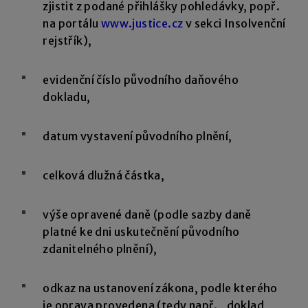
zjistit z podané přihlášky pohledávky, popř.
na portálu
www.justice.cz
v sekci Insolvenční
rejstřík),
evidenční číslo původního daňového
dokladu,
datum vystavení původního plnění,
celková dlužná částka,
výše opravené daně (podle sazby daně
platné ke dni uskutečnění původního
zdanitelného plnění),
odkaz na ustanovení zákona, podle kterého
je oprava provedena (tedy např. „doklad