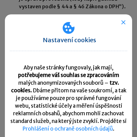
vystaven podle § 44 a § 46 Zákona o DPH“).
Pokud věřitel provede opravu daně a zahrne ji
do svého daňového přiznání, musí nadále
Nastavení cookies
sledovat vývoj insolvenčního řízení
, zejména
okamžik přijetí jakékoli platby (používá se
termín
uspokojení pohledávky
).
Aby naše stránky fungovaly, jak mají,
potřebujeme váš souhlas se zpracováním
V takovém případě je
věřitel povinen přiznat daň
malých anonymizovaných souborů –
tzv.
z přijaté úplaty
(počítá se tzv. shora),
doručit
cookies.
Dbáme přitom na vaše soukromí, a tak
dlužníkovi daňový doklad
a vše
zaznamenat do
je
používáme pouze pro správné fungování
daňového přiznání
za období, ve kterém
webu, statistické účely a měření úspěšnosti
reklamních obsahů, abychom mohli zachovat
k uspokojení pohledávky došlo.
standard služeb, na který jste zvyklí. Projděte si
Prohlášení o ochraně osobních údajů
.
Příklad 3