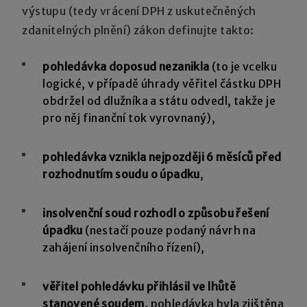
výstupu (tedy vrácení DPH z uskutečněných
zdanitelných plnění) zákon definujte takto:
pohledávka doposud nezanikla
(to je vcelku
logické, v případě úhrady věřitel částku DPH
obdržel od dlužníka a státu odvedl, takže je
pro něj finanční tok vyrovnaný),
pohledávka vznikla nejpozději 6 měsíců před
rozhodnutím soudu o úpadku
,
insolvenční soud rozhodl o způsobu řešení
úpadku
(nestačí pouze podaný návrh na
zahájení insolvenčního řízení),
věřitel pohledávku přihlásil ve lhůtě
stanovené soudem,
pohledávka byla zjištěna