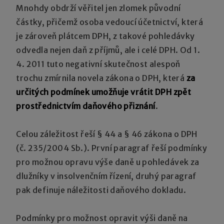
Mnohdy obdrží věřitel jen zlomek původní
částky, přičemž osoba vedoucí účetnictví, která
je zároveň plátcem DPH, z takové pohledávky
odvedla nejen daň z příjmů, ale i celé DPH. Od 1.
4. 2011 tuto negativní skutečnost alespoň
trochu zmírnila novela zákona o DPH, která
za
určitých podmínek umožňuje vrátit DPH zpět
prostřednictvím daňového přiznání
.
Celou záležitost řeší § 44 a § 46 zákona o DPH
(č. 235/2004 Sb.). První paragraf řeší podmínky
pro možnou opravu výše daně u pohledávek za
dlužníky v insolvenčním řízení, druhý paragraf
pak definuje náležitosti daňového dokladu.
Podmínky pro možnost opravit výši daně na