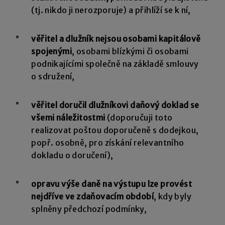
(tj. nikdo ji nerozporuje) a přihlíží se k ní,
věřitel a dlužník nejsou osobami kapitálově
spojenými
, osobami blízkými či osobami
podnikajícími společně na základě smlouvy
o sdružení,
věřitel doručil dlužníkovi daňový doklad se
všemi náležitostmi
(doporučuji toto
realizovat poštou doporučeně s dodejkou,
popř. osobně, pro získání relevantního
dokladu o doručení),
opravu výše daně na výstupu lze provést
nejdříve ve zdaňovacím období
, kdy byly
splněny předchozí podmínky,