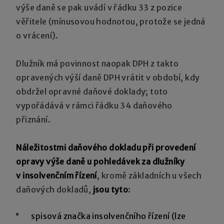
výše daně se pak uvádí v řádku 33 z pozice
věřitele (mínusovou hodnotou, protože se jedná
o vrácení).
Dlužník má povinnost naopak DPH z takto
opravených výší daně DPH vrátit v období, kdy
obdržel opravné daňové doklady; toto
vypořádává v rámci řádku 34 daňového
přiznání.
Náležitostmi daňového dokladu při provedení
opravy výše daně u pohledávek za dlužníky
v insolvenčním řízení
, kromě základních u všech
daňových dokladů,
jsou tyto
:
spisová značka insolvenčního řízení (lze