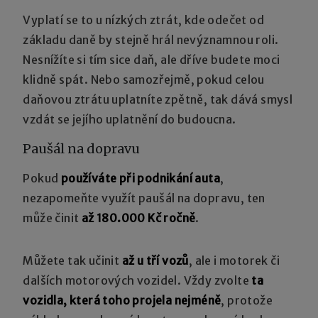
Vyplatí se to u nízkých ztrát, kde odečet od
základu daně by stejně hrál nevýznamnou roli.
Nesnížíte si tím sice daň, ale dříve budete moci
klidně spát. Nebo samozřejmě, pokud celou
daňovou ztrátu uplatníte zpětně, tak dává smysl
vzdát se jejího uplatnění do budoucna.
Paušál na dopravu
Pokud
používáte při podnikání auta
,
nezapomeňte využít paušál na dopravu, ten
může činit
až 180.000 Kč ročně
.
Můžete tak učinit
až u tří vozů
, ale i motorek či
dalších motorových vozidel. Vždy zvolte
ta
vozidla, která toho projela nejméně
, protože