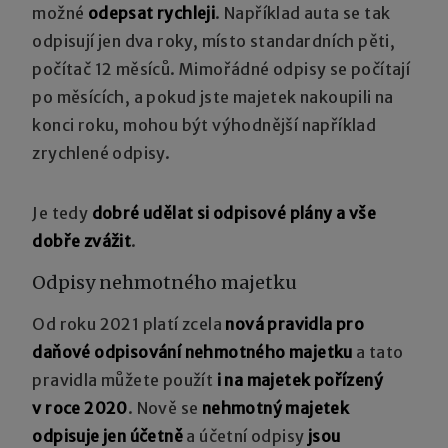
možné
odepsat rychleji
. Například auta se tak
odpisují jen dva roky, místo standardních pěti,
počítač 12 měsíců. Mimořádné odpisy se počítají
po měsících, a pokud jste majetek nakoupili na
konci roku, mohou být výhodnější například
zrychlené odpisy.
Je tedy
dobré udělat si odpisové plány a vše
dobře zvážit
.
Odpisy nehmotného majetku
Od roku 2021 platí zcela
nová pravidla pro
daňové odpisování nehmotného majetku
a tato
pravidla můžete použít
i na majetek pořízený
v roce 2020
. Nově se
nehmotný majetek
odpisuje jen účetně
a účetní odpisy
jsou