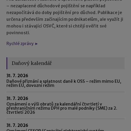
– nezaplacené důchodové pojištění se například
nezapočítává do doby pojištění pro důchod. Publikace je
určena především začínajícím podnikatelům, ale využít ji
mohou i stávající OSVČ, které si chtějí ověřit své
povinnosti.
Rychlé zprávy ►
Daňový kalendář
31. 7. 2026
Daňové přiznání a splatnost daně k OSS – režim mimo EU,
režim EU, dovozní režim
31. 7. 2026
Oznámení o výši obratů za kalendářní čtvrtletí v
přeshraničním režimu DPH pro malé podniky (SME) za 2.
čtvrtletí 2026
31. 7. 2026
Oznámení CESOP (Centrální elektronický systém