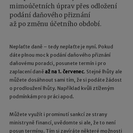
mimoúčetních úprav přes odložení
podání daňového přiznání
až po změnu účetního období.
Neplaťte daně – tedy neplaťte je nyní. Pokud
dáte plnou moc k podání daňového přiznání
daňovému poradci, posunete termín i pro
zaplacení daně
až na 1. červenec
. Stejné lhůty ale
můžete dosáhnout sami tím, že si podáte žádost
o prodloužení lhůty. Například kvůli ztíženým
podmínkám pro práci apod.
Můžete využít i prominutí sankcí ze strany
ministryně financí, uvědomte si ale, že to není
posun termínu. Tím si zavíráte některé možnosti