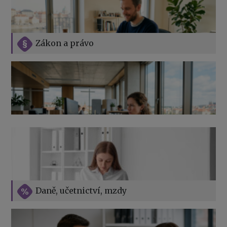
Zákon a právo
Jak na podnikání při rodičovské dovolené
Přehledy pro OSSZ a zdravotní pojišťovny – jak na ně
v roce 2026
Vše o překážkách v práci na straně zaměstnavatele
Daně, učetnictví, mzdy