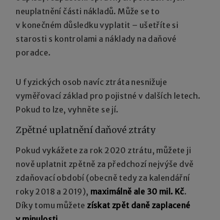
neuplatnění části nákladů. Může se to
v konečném důsledku vyplatit – ušetříte si
starosti s kontrolami a náklady na daňové
poradce.
U fyzických osob navíc ztráta nesnižuje
vyměřovací základ pro pojistné v dalších letech.
Pokud to lze, vyhněte se jí.
Zpětné uplatnění daňové ztráty
Pokud vykážete za rok 2020 ztrátu, můžete ji
nově uplatnit zpětně za předchozí nejvýše dvě
zdaňovací období (obecně tedy za kalendářní
roky 2018 a 2019),
maximálně ale 30 mil. Kč
.
Díky tomu můžete
získat zpět daně zaplacené
v minulosti
.