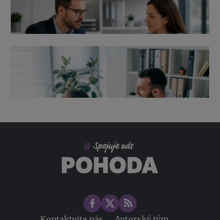
Výpověď ze zdravotních důvodů 2026 – průvodce pro
zaměstnavatele
Co pohlídat při přebírání účetnictví
Změny ve zdravotním pojištění v roce 2026
Kontaktujte nás
Autorský tým