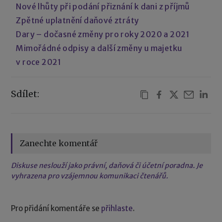
Nové lhůty při podání přiznání k dani z příjmů
Zpětné uplatnění daňové ztráty
Dary – dočasné změny pro roky 2020 a 2021
Mimořádné odpisy a další změny u majetku
v roce 2021
Sdílet:
Zanechte komentář
Diskuse neslouží jako právní, daňová či účetní poradna. Je
vyhrazena pro vzájemnou komunikaci čtenářů.
Pro přidání komentáře se
přihlaste
.