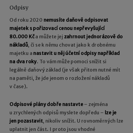
Odpisy
Od roku 2020
nemusíte daňově odpisovat
majetek s pořizovací cenou nepřevyšující
80.000 Kč
a můžete jej
zahrnout jednorázově do
nákladů
, či se k němu chovat jako k drobnému
majetku a
nastavit u něj účetní odpisy například
na dva roky
. To vám může pomoci snížit si
legálně daňový základ (je však přitom nutné mít
na paměti, že jde jenom o rozložení nákladů
v čase).
Odpisové plány dobře nastavte
– zejména
u zrychlených odpisů myslete dopředu –
lze je
jen pozastavit
, nikoliv snížit. U rovnoměrných lze
uplatnit jen část. I proto jsou vhodné