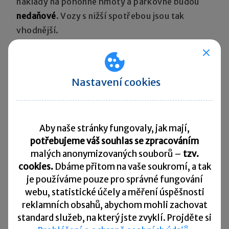
náklady na pohonné hmoty a parkovné budou
nedaňové
. Vozy s nižší spotřebou jsou tak
vhodnější.
Nastavení cookies
V účetnictví se o paušálních výdajích
neúčtuje
.
V daňové evidenci můžete vytvořit
Aby naše stránky fungovaly, jak mají,
v
programu POHODA
v agendě
Nepeněžní deník
potřebujeme váš souhlas se zpracováním
doklad s předkontací
Výdaje snižující základ
malých anonymizovaných souborů –
tzv.
cookies.
Dbáme přitom na vaše soukromí, a tak
daně
. O požadovanou částku ročního nároku
je
používáme pouze pro správné fungování
upravíte přiznání k dani z příjmů
fyzických,
webu, statistické účely a měření úspěšnosti
resp. právnických osob.
reklamních obsahů, abychom mohli zachovat
Opravné položky
standard služeb, na který jste zvyklí. Projděte si