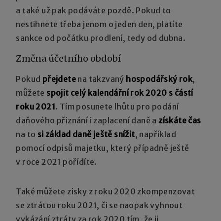
a také už pak podáváte pozdě. Pokud to
nestihnete třeba jenom o jeden den, platíte
sankce od počátku prodlení, tedy od dubna.
Změna účetního období
Pokud
přejdete
na takzvaný
hospodářský rok
,
můžete
spojit celý kalendářní rok 2020 s částí
roku 2021
. Tím posunete lhůtu pro podání
daňového přiznání i zaplacení daně a
získáte čas
na to
si základ daně ještě snížit
, například
pomocí odpisů majetku, který případně ještě
v roce 2021 pořídíte.
Také můžete zisky z roku 2020 zkompenzovat
se ztrátou roku 2021, či se naopak vyhnout
vykázání ztráty za rok 2020 tím, že ji