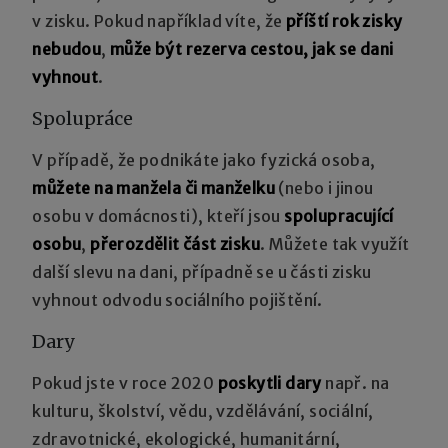
v zisku. Pokud například víte, že
příští rok zisky
nebudou
,
může být rezerva cestou, jak se dani
vyhnout
.
Spolupráce
V případě, že podnikáte jako fyzická osoba,
můžete na manžela či manželku
(nebo i jinou
osobu v domácnosti), kteří jsou
spolupracující
osobu
,
přerozdělit část zisku
. Můžete tak využít
další slevu na dani, případně se u části zisku
vyhnout odvodu sociálního pojištění.
Dary
Pokud jste v roce 2020
poskytli dary
např. na
kulturu, školství, vědu, vzdělávání, sociální,
zdravotnické, ekologické, humanitární,