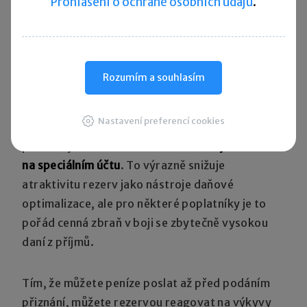
Prohlášení o ochraně osobních údajů
.
Projděte pohledávky po splatnosti a
vytvořte
k nim opravné položky
. Pozor, pokud chcete
uplatnit opravnou položku daňově, musíte ji mít
vytvořenou i účetně,
sníží se vám tedy zisk
.
Rozumím a souhlasím
Rezervy na opravu majetku
Nastavení preferencí cookies
Rezervy na opravu už nejsou moc populární,
protože je nutné
uložit částku rezervy
na speciálním účtu
. To výrazně snižuje
atraktivitu rezerv jako nástroje daňové
optimalizace, ale pro některé poplatníky je to
pořád cenná zbraň v boji se zbytečně vysokou
daní z příjmů.
Tím, že můžete peníze poslat až před podáním
přiznání, můžete rezervou reagovat na výkyvy