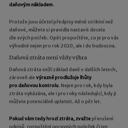
daňovým nákladem
.
Protože jsou účetní předpisy méně striktní než
daňové, můžete si pravidla nastavit docela
dle svých potřeb. Opět propočtěte, co je pro vás
výhodné nejen pro rok 2020, ale i do budoucna.
Daňová ztráta není vždy výhra
Daňová ztráta sníží základ daně v dalších letech,
zároveň ale
výrazně prodlužuje lhůty
pro daňovou kontrolu
. Nejen pro rok, kdy byla
ztráta vykázána, ale i pro roky následující, kdy ji
můžete potenciálně uplatnit. Až o pět let.
Pokud vám tedy hrozí ztráta, zvažte
přerušení
odpisů, rozpuštění opravných položek či jen