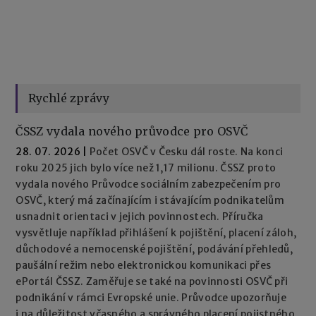
Rychlé zprávy
ČSSZ vydala nového průvodce pro OSVČ
28. 07. 2026
|
Počet OSVČ v Česku dál roste. Na konci
roku 2025 jich bylo více než 1,17 milionu. ČSSZ proto
vydala nového Průvodce sociálním zabezpečením pro
OSVČ, který má začínajícím i stávajícím podnikatelům
usnadnit orientaci v jejich povinnostech. Příručka
vysvětluje například přihlášení k pojištění, placení záloh,
důchodové a nemocenské pojištění, podávání přehledů,
paušální režim nebo elektronickou komunikaci přes
ePortál ČSSZ. Zaměřuje se také na povinnosti OSVČ při
podnikání v rámci Evropské unie. Průvodce upozorňuje
i na důležitost včasného a správného placení pojistného