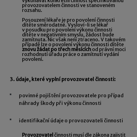
vykonávat konkrétní činnost specifikovanou
provozovatelem činnosti ve stanoveném
rozsahu.
Posouzení lékaře je pro povolení činnosti
dítěte směrodatné. Vysloví-li se lékař
v posudku pro povolení výkonu činnosti
dítěte v negativním smyslu, žádost bude
zamítnuta. Nic však není ztraceno. V takovém
případě lze o povolení výkonu činnosti dítěte
znovu žádat po třech měsících
od právní moci
rozhodnutí úřadu práce o zamítnutí vydání
povolení.
3. údaje, které vyplní provozovatel činnosti:
povinné pojištění provozovatele pro případ
náhrady škody při výkonu činnosti
identifikační údaje o provozovateli činnosti
Provozovatel
činnosti musí dle zákona zajistit