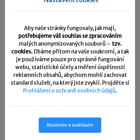
Povolení lze prodloužit, a to na základě písemné
žádosti zákonného zástupce dítěte podanou
Aby naše stránky fungovaly, jak mají,
před uplynutím platnosti povolení. Prodloužit
potřebujeme váš souhlas se zpracováním
platnost lze pouze na dobu nezbytně nutnou
malých anonymizovaných souborů –
tzv.
k dokončení činnosti dítěte, tj.
maximálně na
cookies.
Dbáme přitom na vaše soukromí, a tak
dobu dvou měsíců.
je
používáme pouze pro správné fungování
webu, statistické účely a měření úspěšnosti
V povolení stanoví úřad práce rozsah
reklamních obsahů, abychom mohli zachovat
standard služeb, na který jste zvyklí. Projděte si
a podmínky výkonu činnosti upravující rozvrh
Prohlášení o ochraně osobních údajů
.
činnosti a doby odpočinku, tak aby byla
zajištěna ochrana zdraví a bezpečnosti dítěte.
Zákon konkretizuje maximální doby výkonu
činnosti. Dle věku dítěte stanoví denní výkon
Rozumím a souhlasím
s celkovou délkou za týden.