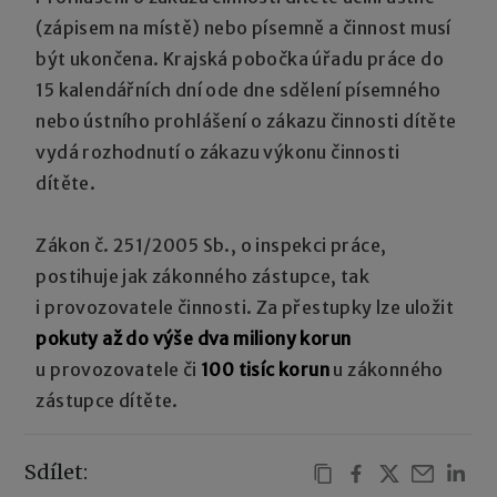
(zápisem na místě) nebo písemně a činnost musí
být ukončena. Krajská pobočka úřadu práce do
15 kalendářních dní ode dne sdělení písemného
nebo ústního prohlášení o zákazu činnosti dítěte
vydá rozhodnutí o zákazu výkonu činnosti
dítěte.
Zákon č. 251/2005 Sb., o inspekci práce,
postihuje jak zákonného zástupce, tak
i provozovatele činnosti. Za přestupky lze uložit
pokuty až do výše dva miliony korun
u provozovatele či
100 tisíc korun
u zákonného
zástupce dítěte.
Sdílet: