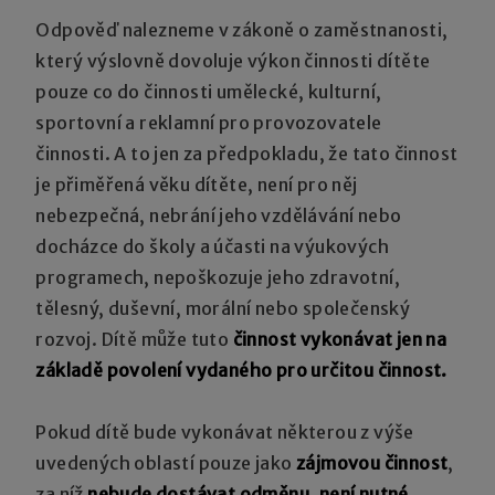
Odpověď nalezneme v zákoně o zaměstnanosti,
který výslovně dovoluje výkon činnosti dítěte
pouze co do činnosti umělecké, kulturní,
sportovní a reklamní pro provozovatele
činnosti. A to jen za předpokladu, že tato činnost
je přiměřená věku dítěte, není pro něj
nebezpečná, nebrání jeho vzdělávání nebo
docházce do školy a účasti na výukových
programech, nepoškozuje jeho zdravotní,
tělesný, duševní, morální nebo společenský
rozvoj. Dítě může tuto
činnost vykonávat jen na
základě povolení vydaného pro určitou činnost.
Pokud dítě bude vykonávat některou z výše
uvedených oblastí pouze jako
zájmovou činnost
,
za níž
nebude dostávat odměnu
,
není nutné