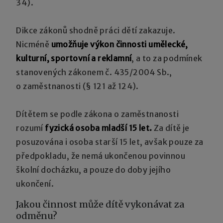
34).
Dikce zákonů shodně práci dětí zakazuje.
Nicméně
umožňuje výkon činnosti umělecké,
kulturní, sportovní a reklamní
, a to za podmínek
stanovených zákonem č. 435/2004 Sb.,
o zaměstnanosti (§ 121 až 124).
Dítětem se podle zákona o zaměstnanosti
rozumí
fyzická osoba mladší 15 let.
Za dítě je
posuzována i osoba starší 15 let, avšak pouze za
předpokladu, že nemá ukončenou povinnou
školní docházku, a pouze do doby jejího
ukončení.
Jakou činnost může dítě vykonávat za
odměnu?