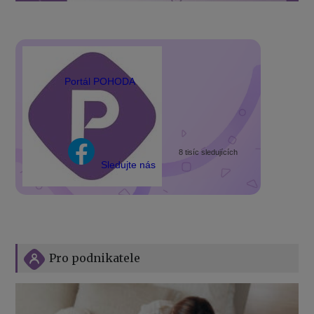
Portál POHODA
8 tisíc sledujících
Sledujte nás
Pro podnikatele