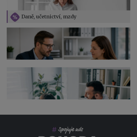
Vše o překážkách v práci na straně zaměstnavatele
Daně, učetnictví, mzdy
Výpověď ze zdravotních důvodů 2026 – průvodce pro
zaměstnavatele
Co pohlídat při přebírání účetnictví