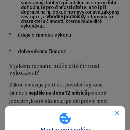
soustavný dohled způsobilou osobou v době
dohodnuté pro činnosti dítěte, a to i při
dopravě na ni, pokud ho nevykonává zákonný
zástupce, a
vhodné podmínky
odpovídající
charakteru činnosti, kterou bude dítě
vykonávat.
údaje o činnosti výkonu
doba výkonu činnosti
V jakém rozsahu může dítě činnost
vykonávat?
Zákon omezuje platnost povolení výkonu
činnosti
nejdéle na dobu 12 měsíců
po sobě
jdoucích, které následují po dni právní moci
rozhodnutí úřadu práce o povolení, nejdéle však
do doby, do které je fyzická osoba považována
podle zákona o zaměstnanosti za dítě.
Nastavení cookies