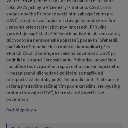
28. 07. 2026
|
Počet OSVČ v Česku dál roste. Na konci
roku 2025 jich bylo více než 1,17 milionu. ČSSZ proto
vydala nového Průvodce sociálním zabezpečením pro
OSVČ, který má začínajícím i stávajícím podnikatelům
usnadnit orientaci v jejich povinnostech. Příručka
vysvětluje například přihlášení k pojištění, placení záloh,
důchodové a nemocenské pojištění, podávání přehledů,
paušální režim nebo elektronickou komunikaci přes
ePortál ČSSZ. Zaměřuje se také na povinnosti OSVČ při
podnikání v rámci Evropské unie. Průvodce upozorňuje
i na důležitost včasného a správného placení pojistného
– nezaplacené důchodové pojištění se například
nezapočítává do doby pojištění pro důchod. Publikace je
určena především začínajícím podnikatelům, ale využít ji
mohou i stávající OSVČ, které si chtějí ověřit své
povinnosti.
Rychlé zprávy ►