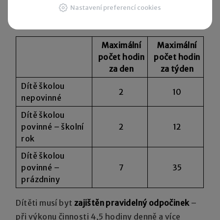
Tab.: Maximální doba výkonu činnosti dle věku
Nastavení preferencí cookies
dítěte:
Maximální
Maximální
počet hodin
počet hodin
za den
za týden
Dítě školou
2
10
nepovinné
Dítě školou
povinné – školní
2
12
rok
Dítě školou
povinné –
7
35
prázdniny
Dítěti musí byt
zajištěn pravidelný odpočinek
–
při výkonu činnosti 4,5 hodiny denně a více