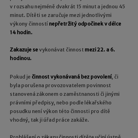
v rozsahu nejméně dvakrát 15 minut a jednou 45
minut. Dítěti se zaručuje mezi jednotlivými
výkony činností
nepřetržitý odpočinek v délce
14 hodin.
Zakazuje se
vykonávat činnost
mezi 22. a 6.
hodinou.
Pokud je
činnost vykonávaná bez povolení
, či
byla porušena provozovatelem povinnost
stanovená zákonem o zaměstnanosti či jinými
právními předpisy, nebo podle lékařského
posudku není výkon této činnosti pro dítě
vhodný, tak ji úřad práce zakáže.
Prohlášení o zákazu činnosti dítěte učiní ústně