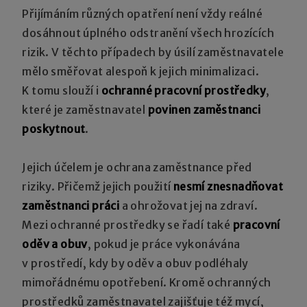
Přijímáním různých opatření není vždy reálné
dosáhnout úplného odstranění všech hrozících
rizik. V těchto případech by úsilí zaměstnavatele
mělo směřovat alespoň k jejich minimalizaci.
K tomu slouží i
ochranné pracovní prostředky
,
které je zaměstnavatel
povinen zaměstnanci
poskytnout
.
Jejich účelem je ochrana zaměstnance před
riziky. Přičemž jejich použití
nesmí znesnadňovat
zaměstnanci práci
a ohrožovat jej na zdraví.
Mezi ochranné prostředky se řadí také
pracovní
oděv a obuv
, pokud je práce vykonávána
v prostředí, kdy by oděv a obuv podléhaly
mimořádnému opotřebení. Kromě ochranných
prostředků zaměstnavatel zajišťuje též mycí,