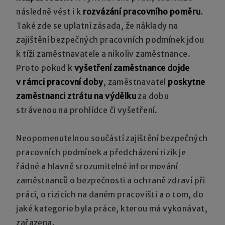
následně vést i k
rozvázání pracovního poměru
.
Také zde se uplatní zásada, že náklady na
zajištění bezpečných pracovních podmínek jdou
k tíži zaměstnavatele a nikoliv zaměstnance.
Proto pokud k
vyšetření zaměstnance dojde
v rámci pracovní doby
, zaměstnavatel
poskytne
zaměstnanci ztrátu na výdělku
za dobu
strávenou na prohlídce či vyšetření.
Neopomenutelnou součástí zajištění bezpečných
pracovních podmínek a předcházení rizik je
řádné a hlavně srozumitelné informování
zaměstnanců o bezpečnosti a ochraně zdraví při
práci, o rizicích na daném pracovišti a o tom, do
jaké kategorie byla práce, kterou má vykonávat,
zařazena.