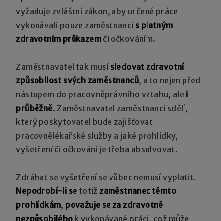
vyžaduje zvláštní zákon, aby určené práce
vykonávali pouze zaměstnanci
s platným
zdravotním průkazem
či očkováním.
Zaměstnavatel tak musí
sledovat zdravotní
způsobilost svých zaměstnanců
, a to nejen před
nástupem do pracovněprávního vztahu, ale
i
průběžně
. Zaměstnavatel zaměstnanci sdělí,
který poskytovatel bude zajišťovat
pracovnělékařské služby a jaké prohlídky,
vyšetření či očkování je třeba absolvovat.
Zdráhat se vyšetření se vůbec nemusí vyplatit.
Nepodrobí-li se
totiž
zaměstnanec těmto
prohlídkám
,
považuje se za zdravotně
nezpůsobilého
k vykonávané práci, což může