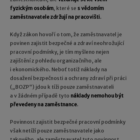
fyzickým osobám
, které se
s vědomím
zaměstnavatele
zdržují na pracovišti
.
Když zákon hovoří o tom, že zaměstnavatel je
povinen zajistit bezpečné a zdraví neohrožující
pracovní podmínky, je tím myšleno nejen
zajištění z pohledu organizačního, ale
i ekonomického. Neboť totiž náklady na
dosažení bezpečnosti a ochrany zdraví při práci
(„BOZP“) jdou k tíži pouze zaměstnavateli
a v žádném případě tyto
náklady nemohou být
převedeny na zaměstnance
.
Povinnost zajistit bezpečné pracovní podmínky
však netíží pouze zaměstnavatele jako
takového, ale zaměstnavatel tuto povinnost