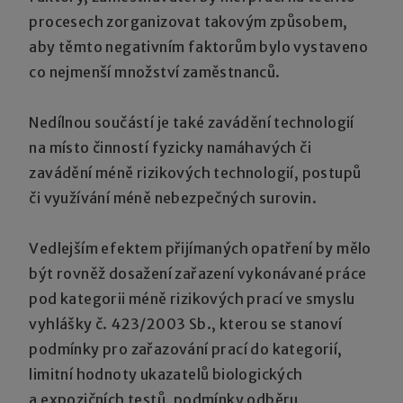
procesech zorganizovat takovým způsobem,
aby těmto negativním faktorům bylo vystaveno
co nejmenší množství zaměstnanců.
Nedílnou součástí je také zavádění technologií
na místo činností fyzicky namáhavých či
zavádění méně rizikových technologií, postupů
či využívání méně nebezpečných surovin.
Vedlejším efektem přijímaných opatření by mělo
být rovněž dosažení zařazení vykonávané práce
pod kategorii méně rizikových prací ve smyslu
vyhlášky č. 423/2003 Sb., kterou se stanoví
podmínky pro zařazování prací do kategorií,
limitní hodnoty ukazatelů biologických
a expozičních testů, podmínky odběru