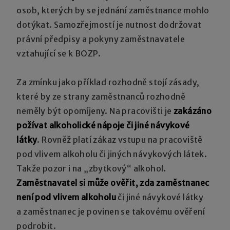
osob, kterých by se jednání zaměstnance mohlo
dotýkat. Samozřejmostí je nutnost dodržovat
právní předpisy a pokyny zaměstnavatele
vztahující se k BOZP.
Za zmínku jako příklad rozhodně stojí zásady,
které by ze strany zaměstnanců rozhodně
neměly být opomíjeny. Na pracovišti je
zakázáno
požívat alkoholické nápoje či jiné návykové
látky
. Rovněž platí zákaz vstupu na pracoviště
pod vlivem alkoholu či jiných návykových látek.
Takže pozor i na „zbytkový“ alkohol.
Zaměstnavatel si může ověřit, zda zaměstnanec
není pod vlivem alkoholu
či jiné návykové látky
a zaměstnanec je povinen se takovému ověření
podrobit.