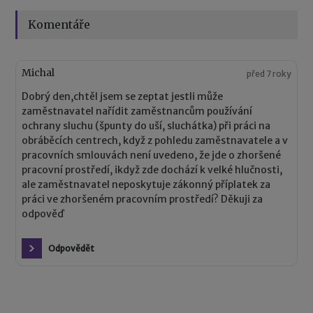
Komentáře
Michal
před 7 roky
Dobrý den,chtěl jsem se zeptat jestli může
zaměstnavatel nařídit zaměstnancům používání
ochrany sluchu (špunty do uší, sluchátka) při práci na
obráběcích centrech, když z pohledu zaměstnavatele a v
pracovních smlouvách není uvedeno, že jde o zhoršené
pracovní prostředí, ikdyž zde dochází k velké hlučnosti,
ale zaměstnavatel neposkytuje zákonný příplatek za
práci ve zhoršeném pracovním prostředí? Děkuji za
odpověď
Odpovědět