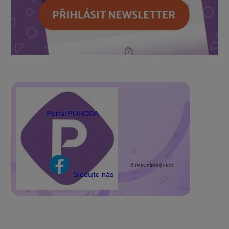
Portál POHODA
8 tisíc sledujících
Sledujte nás