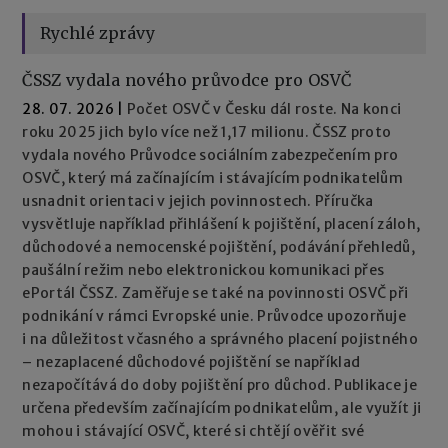
Rychlé zprávy
ČSSZ vydala nového průvodce pro OSVČ
28. 07. 2026
|
Počet OSVČ v Česku dál roste. Na konci
roku 2025 jich bylo více než 1,17 milionu. ČSSZ proto
vydala nového Průvodce sociálním zabezpečením pro
OSVČ, který má začínajícím i stávajícím podnikatelům
usnadnit orientaci v jejich povinnostech. Příručka
vysvětluje například přihlášení k pojištění, placení záloh,
důchodové a nemocenské pojištění, podávání přehledů,
paušální režim nebo elektronickou komunikaci přes
ePortál ČSSZ. Zaměřuje se také na povinnosti OSVČ při
podnikání v rámci Evropské unie. Průvodce upozorňuje
i na důležitost včasného a správného placení pojistného
– nezaplacené důchodové pojištění se například
nezapočítává do doby pojištění pro důchod. Publikace je
určena především začínajícím podnikatelům, ale využít ji
mohou i stávající OSVČ, které si chtějí ověřit své