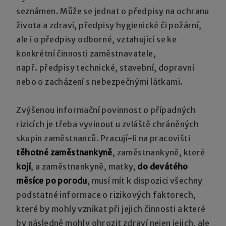
seznámen. Může se jednat o předpisy na ochranu
života a zdraví, předpisy hygienické či požární,
ale i o předpisy odborné, vztahující se ke
konkrétní činnosti zaměstnavatele,
např. předpisy technické, stavební, dopravní
nebo o zacházení s nebezpečnými látkami.
Zvýšenou informační povinnost o případných
rizicích je třeba vyvinout u zvláště chráněných
skupin zaměstnanců. Pracují-li na pracovišti
těhotné zaměstnankyně
, zaměstnankyně, které
kojí
,
a zaměstnankyně, matky,
do devátého
měsíce po porodu
, musí mít k dispozici všechny
podstatné informace o rizikových faktorech,
které by mohly vznikat při jejich činnosti a které
by následně mohly ohrozit zdraví nejen jejich, ale