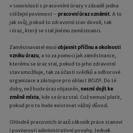
v souvislosti s pracovními úrazy v zásadě jedna
stěžejní povinnost –
pracovní úraz oznámit
. A to
jak svůj, pokud to zdravotní stav dovolí, tak
i úraz, který se stal jinému zaměstnanci.
Zaměstnavatel musí
objasnit příčinu a okolnosti
vzniku úrazu
, a to za pomoci jak zaměstnance,
kterému se úraz stal, pokud to jeho zdravotní
stav umožňuje, tak za účasti svědků a odborové
organizace a zástupce pro oblast BOZP. Do té
doby, než bude úraz objasněn,
nesmí dojít ke
změně místa
, kde se úraz stal. Což nemusí platit,
pokud pro to bude existovat vážný důvod.
Ohledně pracovních úrazů zákoník práce stanoví
i povinnosti administrativní povahy. Jednak