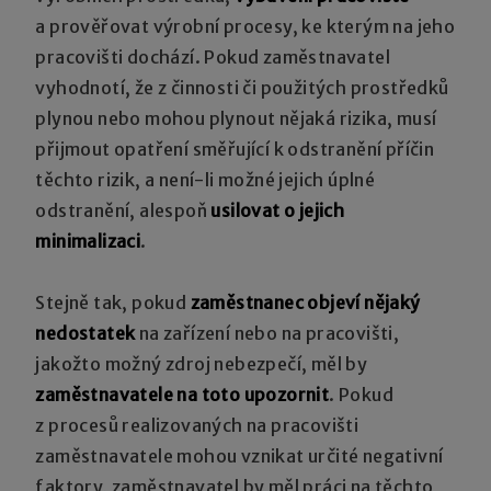
a prověřovat výrobní procesy, ke kterým na jeho
pracovišti dochází. Pokud zaměstnavatel
vyhodnotí, že z činnosti či použitých prostředků
plynou nebo mohou plynout nějaká rizika, musí
přijmout opatření směřující k odstranění příčin
těchto rizik, a není-li možné jejich úplné
odstranění, alespoň
usilovat o jejich
minimalizaci
.
Stejně tak, pokud
zaměstnanec objeví nějaký
nedostatek
na zařízení nebo na pracovišti,
jakožto možný zdroj nebezpečí, měl by
zaměstnavatele na toto upozornit
. Pokud
z procesů realizovaných na pracovišti
zaměstnavatele mohou vznikat určité negativní
faktory, zaměstnavatel by měl práci na těchto