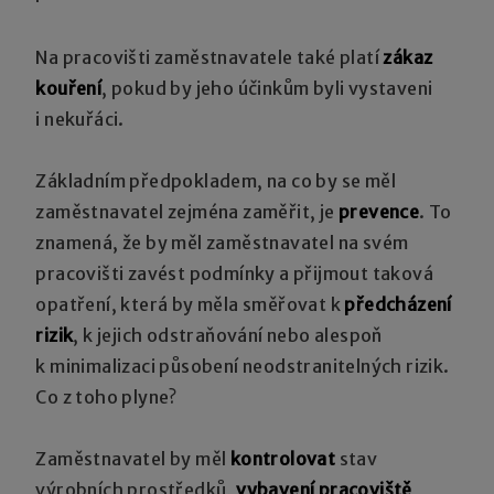
Na pracovišti zaměstnavatele také platí
zákaz
kouření
, pokud by jeho účinkům byli vystaveni
i nekuřáci.
Základním předpokladem, na co by se měl
zaměstnavatel zejména zaměřit, je
prevence
. To
znamená, že by měl zaměstnavatel na svém
pracovišti zavést podmínky a přijmout taková
opatření, která by měla směřovat k
předcházení
rizik
, k jejich odstraňování nebo alespoň
k minimalizaci působení neodstranitelných rizik.
Co z toho plyne?
Zaměstnavatel by měl
kontrolovat
stav
výrobních prostředků,
vybavení pracoviště