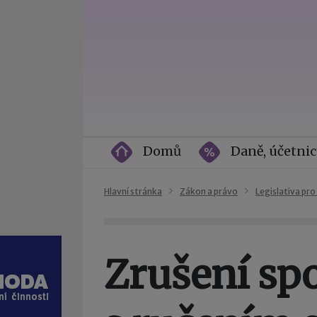
Domů
Daně, účetnic
Hlavní stránka
Zákon a právo
Legislativa pro
Zrušení spo