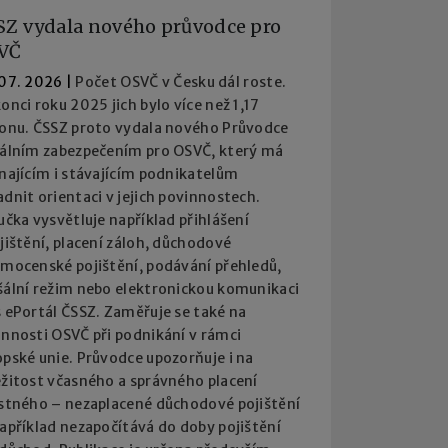
SZ vydala nového průvodce pro
VČ
 07. 2026
|
Počet OSVČ v Česku dál roste.
onci roku 2025 jich bylo více než 1,17
ionu. ČSSZ proto vydala nového Průvodce
iálním zabezpečením pro OSVČ, který má
najícím i stávajícím podnikatelům
dnit orientaci v jejich povinnostech.
učka vysvětluje například přihlášení
jištění, placení záloh, důchodové
emocenské pojištění, podávání přehledů,
šální režim nebo elektronickou komunikaci
 ePortál ČSSZ. Zaměřuje se také na
innosti OSVČ při podnikání v rámci
pské unie. Průvodce upozorňuje i na
ežitost včasného a správného placení
istného – nezaplacené důchodové pojištění
apříklad nezapočítává do doby pojištění