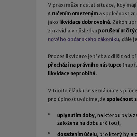
V praxi může nastat situace, kdy mají
s ručením omezeným
a společnost zru
jako
likvidace dobrovolná
. Zákon upr
zpravidla v důsledku
porušení určitý
nového občanského zákoníku
, dále 
Proces likvidace je třeba odlišit od př
přechází na právního nástupce
(např.
likvidace neprobíhá
.
V tomto článku se seznámíme s pro
pro úplnost uvádíme, že
společnost se
uplynutím doby
, na kterou byla 
založena na dobu určitou),
dosažením účelu
, pro který byla