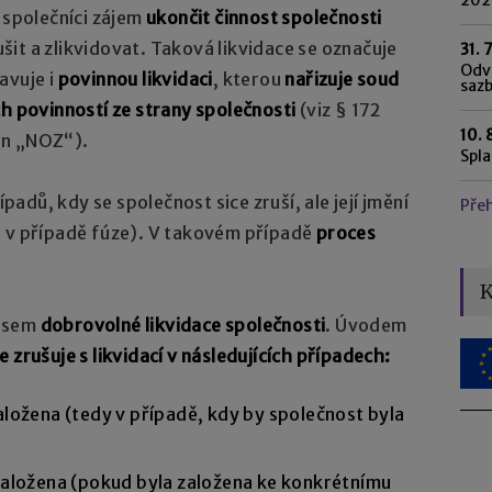
 společníci zájem
ukončit činnost společnosti
šit a zlikvidovat. Taková likvidace se označuje
31. 
Odvo
avuje i
povinnou likvidaci
, kterou
nařizuje soud
saz
ch povinností ze strany společnosti
(viz § 172
10. 
jen „NOZ“).
Spl
ípadů, kdy se společnost sice zruší, ale její jmění
Pře
 v případě fúze). V takovém případě
proces
K
cesem
dobrovolné likvidace společnosti
. Úvodem
 zrušuje s likvidací v následujících případech:
založena (tedy v případě, kdy by společnost byla
 založena (pokud byla založena ke konkrétnímu