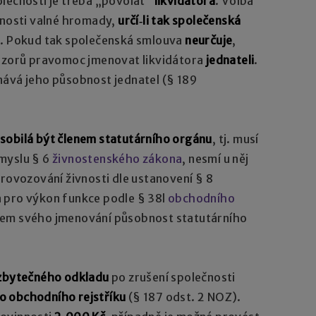
olečnosti je třeba „povolat“
likvidátora
. Volba
bnosti valné hromady,
určí‑li tak společenská
). Pokud tak společenská smlouva
neurčuje
,
názorů pravomoc jmenovat likvidátora
jednateli
.
nává jeho působnost jednatel (§ 189
sobilá být členem statutárního orgánu
, tj. musí
myslu § 6
živnostenského zákona
, nesmí u něj
provozování živnosti dle ustanovení § 8
 pro výkon funkce podle § 38l
obchodního
kem svého jmenování působnost statutárního
zbytečného odkladu
po zrušení společnosti
do obchodního rejstříku
(§ 187 odst. 2 NOZ).