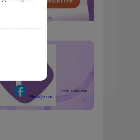
Portál POHODA
8 tisíc sledujících
Sledujte nás