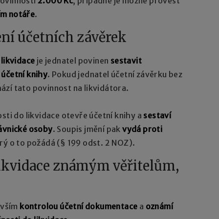
povinnosti
2.000 Kč
, případně je možné provést
ím notáře
.
ení účetních závěrek
 likvidace
je jednatel povinen
sestavit
 účetní knihy
. Pokud jednatel účetní závěrku bez
zí tato povinnost na likvidátora.
sti do likvidace otevře účetní knihy a
sestaví
rávnické osoby
. Soupis jmění pak
vydá proti
erý o to požádá (§ 199 odst. 2 NOZ).
ikvidace známým věřitelům,
devším
kontrolou účetní dokumentace
a
oznámí