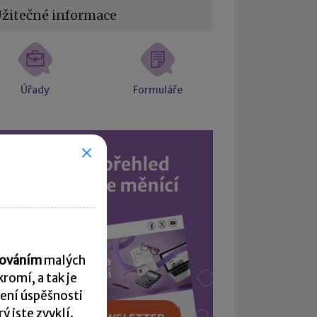
žitečné informace
Úřady
Formuláře
acováním
malých
romí, a tak je
ení úspěšnosti
 jste zvyklí.