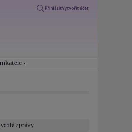
Přihlásit
Vytvořit účet
nikatele
ychlé zprávy