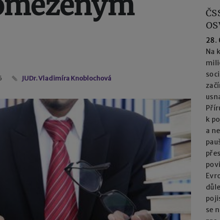
 omezeným
ČS
OS
28.
Na k
mil
soc
6
JUDr. Vladimíra Knoblochová
začí
usna
Přír
k po
a n
pau
přes
pov
Evro
důl
poj
se n