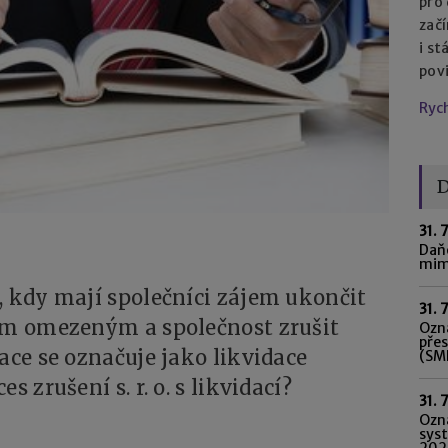
pro
začí
i st
pov
Ryc
D
31. 
Daňo
mim
, kdy mají společníci zájem ukončit
31. 
ním omezeným a společnost zrušit
Ozná
pře
ace se označuje jako likvidace
(SME
s zrušení s. r. o. s likvidací?
31. 
Ozn
syst
202