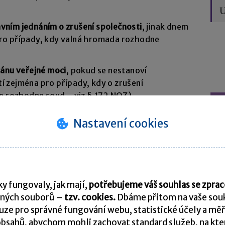
U
ním jednáním o zrušení společnosti
, jinak dnem
 pro případy, kdy valná hromada rozhodne
ánu veřejné moci
, pokud se nestanoví
tí zejména pro případy, kdy o zrušení
ace rozhodne soud – viz § 172 NOZ).
Nastavení cookies
obecně pro všechny právnické osoby
ovení o zrušení společnosti s ručením omezeným
 o obchodních korporacích
(dále jen „ZOK“)
u likvidačního zůstatku.
y fungovaly, jak mají,
potřebujeme váš souhlas se zpr
ných souborů –
tzv. cookies.
Dbáme přitom na vaše souk
k zrušené společnosti, vyrovnat dluhy věřitelům
ze pro správné fungování webu, statistické účely a měř
m v souladu se zákonem.
bsahů, abychom mohli zachovat standard služeb, na který