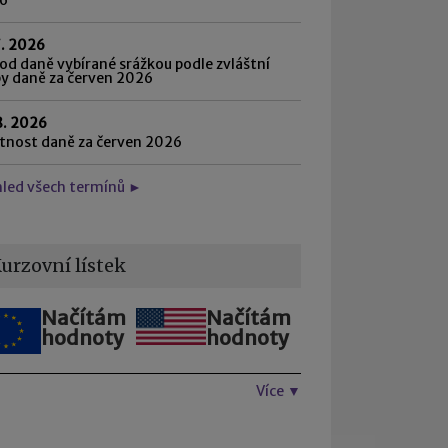
7. 2026
d daně vybírané srážkou podle zvláštní
by daně za červen 2026
8. 2026
atnost daně za červen 2026
hled všech termínů ►
urzovní lístek
Načítám
Načítám
hodnoty
hodnoty
Více ▼