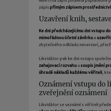
Návrh na zápis podléhá poplatkové 
zápis
přímým zápisem prostřednictv
Uzavření knih, sestav
Ke dni předcházejícímu dni vstupu do
mimořádnou účetní závěrku
a
uzavřít
zbytečného odkladu nesestaví, přechá
Likvidátor pak ke dni vstupu společno
zahajovací rozvahu
a
soupis jmění p
úhradě nákladů každému věřiteli
, kt
Oznámení vstupu do l
zveřejnění oznámení
Likvidátor se seznámí s věřiteli pře