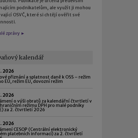
 důchod. Publikace je určena především
najícím podnikatelům, ale využít ji mohou
ávající OSVČ, které si chtějí ověřit své
innosti.
hlé zprávy ►
aňový kalendář
7. 2026
vé přiznání a splatnost daně k OSS – režim
o EU, režim EU, dovozní režim
7. 2026
mení o výši obratů za kalendářní čtvrtletí v
shraničním režimu DPH pro malé podniky
) za 2. čtvrtletí 2026
7. 2026
ámení CESOP (Centrální elektronický
ém platebních informací) za 2. čtvrtletí
6