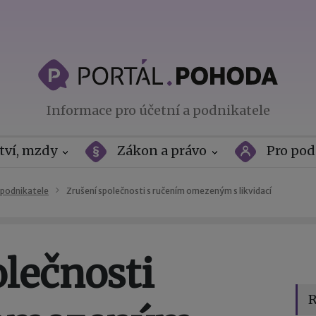
Informace pro účetní a podnikatele
tví, mzdy
Zákon a právo
Pro pod
 podnikatele
Zrušení společnosti s ručením omezeným s likvidací
lečnosti
R