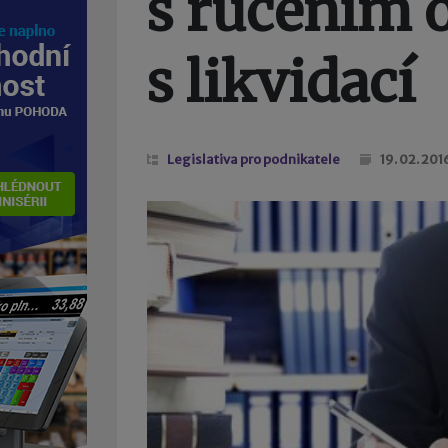
s ručením
s likvidací
Legislativa pro podnikatele
19. 02. 201