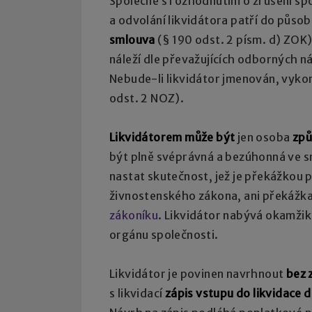
Společně s rozhodnutím o zrušení sp
a odvolání likvidátora patří do půso
smlouva
(§ 190 odst. 2 písm. d) ZOK
náleží dle převažujících odborných 
Nebude-li likvidátor jmenován, vyko
odst. 2 NOZ).
Likvidátorem může být
jen osoba
způ
být plně svéprávná a bezúhonná ve s
nastat skutečnost, jež je překážkou 
živnostenského zákona, ani překážka
zákoníku
. Likvidátor nabývá okamži
orgánu společnosti.
Likvidátor je povinen navrhnout
bez 
s likvidací
zápis vstupu do likvidace 