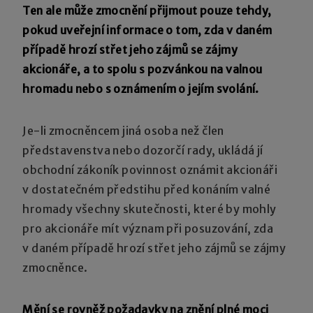
Ten ale může zmocnění přijmout pouze tehdy,
pokud uveřejní informace o tom, zda v daném
případě hrozí střet jeho zájmů se zájmy
akcionáře, a to spolu s pozvánkou na valnou
hromadu nebo s oznámením o jejím svolání.
Je-li zmocněncem jiná osoba než člen
představenstva nebo dozorčí rady, ukládá jí
obchodní zákoník povinnost oznámit akcionáři
v dostatečném předstihu před konáním valné
hromady všechny skutečnosti, které by mohly
pro akcionáře mít význam při posuzování, zda
v daném případě hrozí střet jeho zájmů se zájmy
zmocněnce.
Mění se rovněž požadavky na znění plné moci