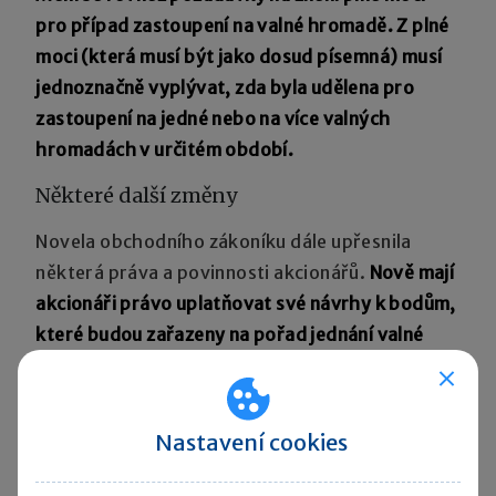
pro případ zastoupení na valné hromadě. Z plné
moci (která musí být jako dosud písemná) musí
jednoznačně vyplývat, zda byla udělena pro
zastoupení na jedné nebo na více valných
hromadách v určitém období.
Některé další změny
Novela obchodního zákoníku dále upřesnila
některá práva a povinnosti akcionářů.
Nově mají
akcionáři právo uplatňovat své návrhy k bodům,
které budou zařazeny na pořad jednání valné
hromady, ještě před uveřejněním pozvánky na
valnou hromadu nebo oznámení o jejím svolání
a představenstvo je povinno jejich návrh (pokud
Nastavení cookies
bude společnosti doručen nejpozději do 7 dnů
před uveřejněním pozvánky na valnou hromadu