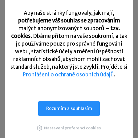
nebo oznámení o jejím svolání) uveřejnit spolu
Aby naše stránky fungovaly, jak mají,
s pozvánkou na valnou hromadu nebo
potřebujeme váš souhlas se zpracováním
s oznámením o jejím svolání.
malých anonymizovaných souborů –
tzv.
cookies.
Dbáme přitom na vaše soukromí, a tak
Společnost může nově poskytovat akcionářům
je
používáme pouze pro správné fungování
webu, statistické účely a měření úspěšnosti
vysvětlení formou souhrnné odpovědi na více
reklamních obsahů, abychom mohli zachovat
otázek obdobného obsahu
. Platí přitom, že
standard služeb, na který jste zvyklí. Projděte si
vysvětlení se akcionáři dostalo i tehdy, pokud
Prohlášení o ochraně osobních údajů
.
bylo doplňující vysvětlení k bodům programu
uveřejněno na internetových stránkách
společnosti nejpozději v den předcházející
konání valné hromady a je k dispozici
Rozumím a souhlasím
akcionářům v místě konání valné hromady.
Nastavení preferencí cookies
Sdílet: