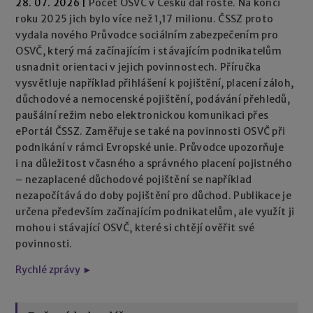
28. 07. 2026
|
Počet OSVČ v Česku dál roste. Na konci
roku 2025 jich bylo více než 1,17 milionu. ČSSZ proto
vydala nového Průvodce sociálním zabezpečením pro
OSVČ, který má začínajícím i stávajícím podnikatelům
usnadnit orientaci v jejich povinnostech. Příručka
vysvětluje například přihlášení k pojištění, placení záloh,
důchodové a nemocenské pojištění, podávání přehledů,
paušální režim nebo elektronickou komunikaci přes
ePortál ČSSZ. Zaměřuje se také na povinnosti OSVČ při
podnikání v rámci Evropské unie. Průvodce upozorňuje
i na důležitost včasného a správného placení pojistného
– nezaplacené důchodové pojištění se například
nezapočítává do doby pojištění pro důchod. Publikace je
určena především začínajícím podnikatelům, ale využít ji
mohou i stávající OSVČ, které si chtějí ověřit své
povinnosti.
Rychlé zprávy ►