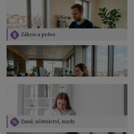
Zákon a právo
Jak na podnikání při rodičovské dovolené
Přehledy pro OSSZ a zdravotní pojišťovny – jak na ně
v roce 2026
Vše o překážkách v práci na straně zaměstnavatele
Daně, učetnictví, mzdy