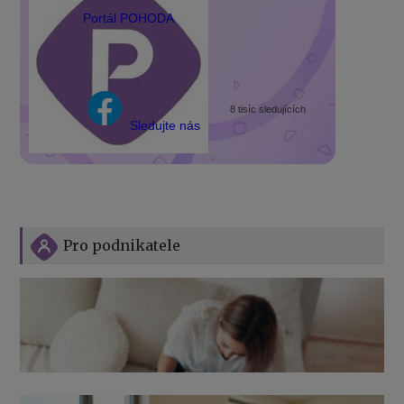
Portál POHODA
8 tisíc sledujících
Sledujte nás
Pro podnikatele