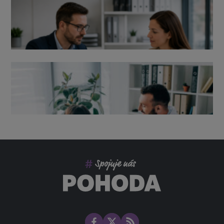
Výpověď ze zdravotních důvodů 2026 – průvodce pro
zaměstnavatele
Co pohlídat při přebírání účetnictví
Změny ve zdravotním pojištění v roce 2026