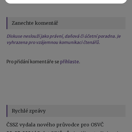
Zanechte komentář
Diskuse neslouží jako právní, daňová či účetní poradna. Je
vyhrazena pro vzájemnou komunikaci čtenářů.
Pro přidání komentáře se
přihlaste
.
Rychlé zprávy
ČSSZ vydala nového průvodce pro OSVČ