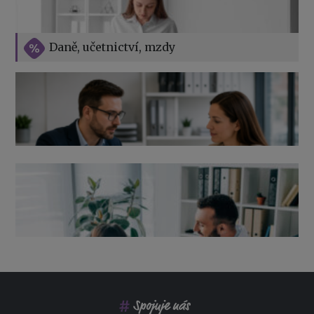
Vše o překážkách v práci na straně zaměstnavatele
Daně, učetnictví, mzdy
Výpověď ze zdravotních důvodů 2026 – průvodce pro
zaměstnavatele
Co pohlídat při přebírání účetnictví