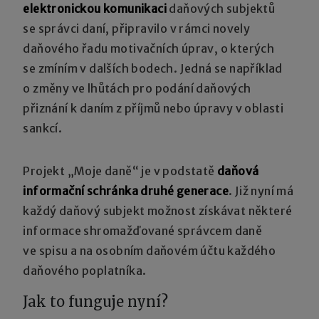
elektronickou komunikaci
daňových subjektů
se správci daní, připravilo v rámci novely
daňového řadu motivačních úprav, o kterých
se zmíním v dalších bodech. Jedná se například
o změny ve lhůtách pro podání daňových
přiznání k daním z příjmů nebo úpravy v oblasti
sankcí.
Projekt „Moje daně“ je v podstatě
daňová
informační schránka druhé generace
. Již nyní má
každý daňový subjekt možnost získávat některé
informace shromažďované správcem daně
ve spisu a na osobním daňovém účtu každého
daňového poplatníka.
Jak to funguje nyní?