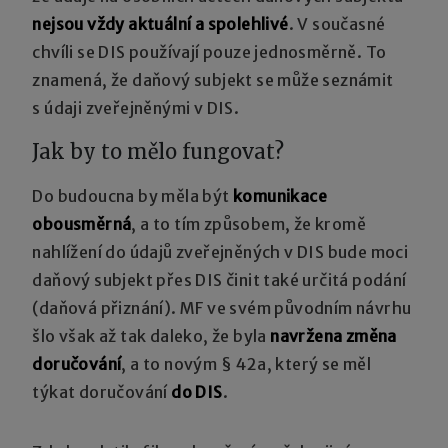
nejsou vždy aktuální a spolehlivé
. V současné
chvíli se DIS používají pouze jednosměrně. To
znamená, že daňový subjekt se může seznámit
s údaji zveřejněnými v DIS.
Jak by to mělo fungovat?
Do budoucna by měla být
komunikace
obousměrná
, a to tím způsobem, že kromě
nahlížení do údajů zveřejněných v DIS bude moci
daňový subjekt přes DIS činit také určitá podání
(daňová přiznání). MF ve svém původním návrhu
šlo však až tak daleko, že byla
navržena změna
doručování
, a to novým § 42a, který se měl
týkat doručování
do DIS
.