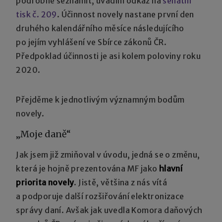
podrobně seznámit, uvádím odkaz na
senátní
tisk č. 209
. Účinnost novely nastane první den
druhého kalendářního měsíce následujícího
po jejím vyhlášení ve Sbírce zákonů ČR.
Předpoklad účinnosti je asi kolem poloviny roku
2020.
Přejděme k jednotlivým významným bodům
novely.
„Moje daně“
Jak jsem již zmiňoval v úvodu, jedná se o změnu,
která je hojně prezentována MF jako
hlavní
priorita novely
. Jistě, většina z nás vítá
a podporuje další rozšiřování elektronizace
správy daní. Avšak jak uvedla Komora daňových