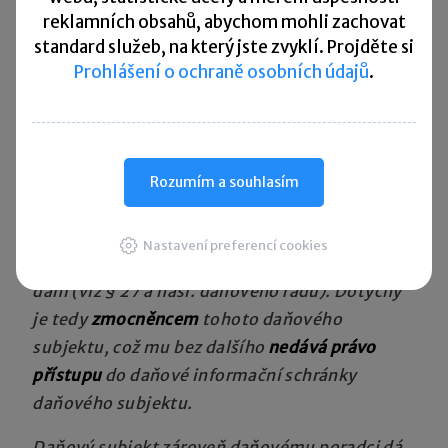
zmiňovaný účetní, pak tato možnost může
reklamních obsahů, abychom mohli zachovat
přinést velké
problémy z hlediska lhůt
například
standard služeb, na který jste zvyklí. Projděte si
při podání daňového přiznání. Zde si opět
Prohlášení o ochraně osobních údajů
.
dovolím ocitovat důvodovou zprávu:
„Výše uvedené je možné ilustrovat na příkladu.
Daňový subjekt fyzická osoba zmocní
Rozumím a souhlasím
prostřednictvím plné moci uplatněné
u příslušného správce daně daňového poradce
Nastavení preferencí cookies
k tomu, aby za ni mohl činit úkony při správě
daní (viz § 27 a násl. daňového řádu). Dotyčný
je tedy
zmocněncem
tohoto daňového
subjektu, což mu bez dalšího
nedává právo
přístupu
do daňové informační schránky
daňového subjektu.
Daňový subjekt zároveň daňovému poradci dá