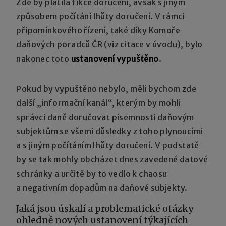
Zde by platila fikce doručení, avšak s jiným
způsobem počítání lhůty doručení. V rámci
připomínkového řízení, také díky Komoře
daňových poradců ČR (viz citace v úvodu), bylo
nakonec toto
ustanovení vypuštěno
.
Pokud by vypuštěno nebylo, měli bychom zde
další „informační kanál“, kterým by mohli
správci daně doručovat písemnosti daňovým
subjektům se všemi důsledky z toho plynoucími
a s jiným počítáním lhůty doručení. V podstatě
by se tak mohly obcházet dnes zavedené datové
schránky a určitě by to vedlo k chaosu
a negativním dopadům na daňové subjekty.
Jaká jsou úskalí a problematické otázky
ohledně nových ustanovení týkajících