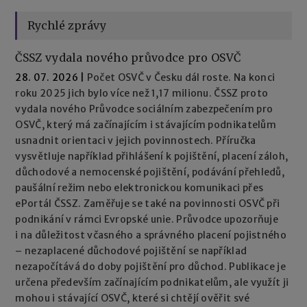
Rychlé zprávy
ČSSZ vydala nového průvodce pro OSVČ
28. 07. 2026
|
Počet OSVČ v Česku dál roste. Na konci
roku 2025 jich bylo více než 1,17 milionu. ČSSZ proto
vydala nového Průvodce sociálním zabezpečením pro
OSVČ, který má začínajícím i stávajícím podnikatelům
usnadnit orientaci v jejich povinnostech. Příručka
vysvětluje například přihlášení k pojištění, placení záloh,
důchodové a nemocenské pojištění, podávání přehledů,
paušální režim nebo elektronickou komunikaci přes
ePortál ČSSZ. Zaměřuje se také na povinnosti OSVČ při
podnikání v rámci Evropské unie. Průvodce upozorňuje
i na důležitost včasného a správného placení pojistného
– nezaplacené důchodové pojištění se například
nezapočítává do doby pojištění pro důchod. Publikace je
určena především začínajícím podnikatelům, ale využít ji
mohou i stávající OSVČ, které si chtějí ověřit své