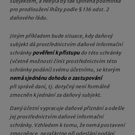
subjektem, a nebyla by tak splněna podmínka
pro prodloužení lhůty podle § 136 odst. 2
daňového řádu.
Jiným příkladem bude situace, kdy daňový
subjekt dá prostřednictvím daňové informační
schránky
pověření k přístupu
do této schránky
(včetně možnosti činit prostřednictvím této
schránky podání) svému účetnímu, se kterým
nemá sjednánu dohodu o zastupování
při správě daní, tj. dotyčný není formálně
zmocněn k jednání za daňový subjekt.
Daný účetní vypracuje daňové přiznání a odešle
jej prostřednictvím daňové informační
schránky. Vzhledem k tomu, že nemá postavení
zmocněnce, nezaškrtne při odeslání podání