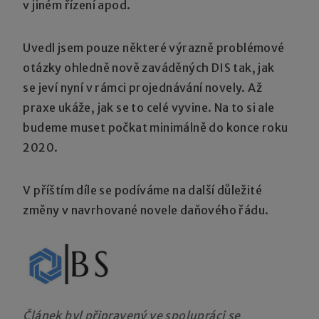
v jiném řízení apod.
Uvedl jsem pouze některé výrazně problémové
otázky ohledně nově zaváděných DIS tak, jak
se jeví nyní v rámci projednávání novely. Až
praxe ukáže, jak se to celé vyvine. Na to si ale
budeme muset počkat minimálně do konce roku
2020.
V příštím díle se podíváme na další důležité
změny v navrhované novele daňového řádu.
Článek byl připravený ve spolupráci se