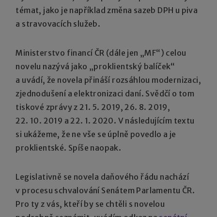
témat, jako je například změna sazeb DPH u piva
a stravovacích služeb.
Ministerstvo financí ČR (dále jen „MF“) celou
novelu nazývá jako „proklientský balíček“
a uvádí, že novela přináší rozsáhlou modernizaci,
zjednodušení a elektronizaci daní. Svědčí o tom
tiskové zprávy z 21. 5. 2019, 26. 8. 2019,
22. 10. 2019 a 22. 1. 2020. V následujícím textu
si ukážeme, že ne vše se úplně povedlo a je
proklientské. Spíše naopak.
Legislativně se novela daňového řádu nachází
v procesu schvalování Senátem Parlamentu ČR.
Pro ty z vás, kteří by se chtěli s novelou