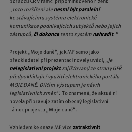
poradců ČR v rámci připomínkového řízení:
„Toto rozšíření ale
nesmí být paralelní
ke stávajícímu systému elektronické
komunikace podnikajících subjektů nebo jejich
zástupců,
či dokonce
tento systém
nahradit
.“
Projekt „Moje daně“, jak MF samo jako
předkladatel při prezentaci novely uvádí,
„je
nelegislativní projekt
zajišťovaný ze strany GFŘ
předpokládající využití elektronického portálu
MOJE DANĚ. Dílčím výstupem je návrh
legislativních změn“
. To znamená, že aktuální
novela připravuje zatím obecný legislativní
rámec projektu „Moje daně“.
Vzhledem ke snaze MF více
zatraktivnit