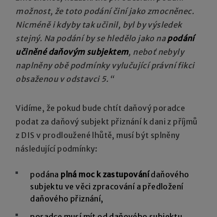
možnost, že toto podání činí jako zmocněnec.
Nicméně i kdyby tak učinil, byl by výsledek
stejný. Na podání by se hledělo jako na
podání
učiněné daňovým subjektem
, neboť nebyly
naplněny obě podmínky vylučující právní fikci
obsaženou v odstavci 5.“
Vidíme, že pokud bude chtít daňový poradce
podat za daňový subjekt přiznání k dani z příjmů
z DIS v prodloužené lhůtě, musí být splněny
následující podmínky:
podána
plná moc k zastupování
daňového
subjektu ve věci zpracování a předložení
daňového přiznání,
poradce musí mít od daňového subjektu