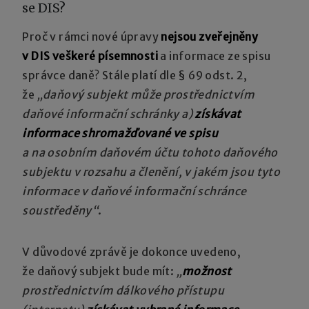
se DIS?
Proč v rámci nové úpravy
nejsou zveřejněny
v DIS veškeré písemnosti
a informace ze spisu
správce daně? Stále platí dle § 69 odst. 2,
že
„daňový subjekt může prostřednictvím
daňové informační schránky a)
získávat
informace shromažďované ve spisu
a na osobním daňovém účtu tohoto daňového
subjektu v rozsahu a členění, v jakém jsou tyto
informace v daňové informační schránce
soustředěny“
.
V důvodové zprávě je dokonce uvedeno,
že daňový subjekt bude mít:
„
možnost
prostřednictvím dálkového přístupu