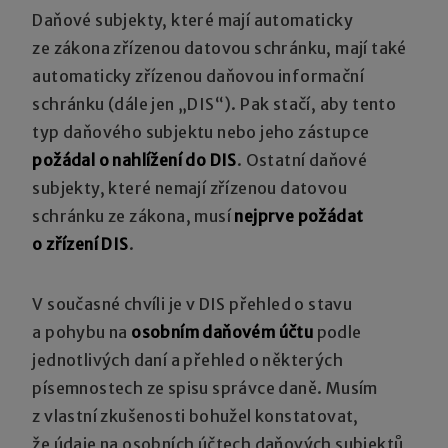
Daňové subjekty, které mají automaticky
ze zákona zřízenou datovou schránku, mají také
automaticky zřízenou daňovou informační
schránku (dále jen „DIS“). Pak stačí, aby tento
typ daňového subjektu nebo jeho zástupce
požádal o nahlížení do DIS
. Ostatní daňové
subjekty, které nemají zřízenou datovou
schránku ze zákona, musí
nejprve požádat
o zřízení DIS
.
V současné chvíli je v DIS přehled o stavu
a pohybu na
osobním daňovém účtu
podle
jednotlivých daní a přehled o některých
písemnostech ze spisu správce daně. Musím
z vlastní zkušenosti bohužel konstatovat,
že údaje na osobních účtech daňových subjektů