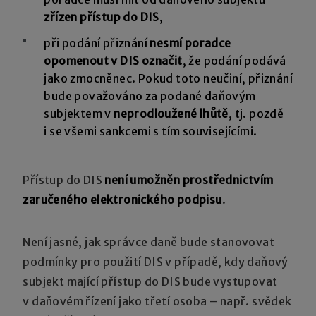
zřízen přístup do DIS
,
při podání přiznání
nesmí poradce
opomenout v DIS označit
, že podání podává
jako zmocněnec. Pokud toto neučiní, přiznání
bude považováno za podané daňovým
subjektem v
neprodloužené lhůtě
, tj. pozdě
i se všemi sankcemi s tím souvisejícími.
Přístup do DIS
není umožněn prostřednictvím
zaručeného elektronického podpisu
.
Není jasné, jak správce daně bude stanovovat
podmínky pro použití DIS v případě, kdy daňový
subjekt mající přístup do DIS bude vystupovat
v daňovém řízení jako třetí osoba – např. svědek