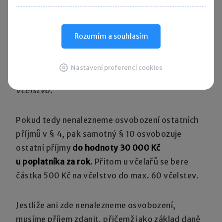
příjmy podle odstavce 1 písm. a), pokud jejich
úhrn u poplatníka nepřesáhne ve zdaňovacím
období 30 000 Kč; přitom příjmem poplatníka,
Rozumím a souhlasím
kterému plyne příjem z chovu včel a u kterého
nepřekročí ve zdaňovacím období počet
Nastavení preferencí cookies
včelstev 60, je částka 500 Kč na jedno
včelstvo.“
Pokud tedy nenalezneme osvobození ostatních
příjmů v § 4, pak samotný § 10 osvobozuje
ostatní příjmy
do hodnoty 30 000 Kč
u poplatníka za rok
. Přitom u včelařů se bere
částka 500 Kč na včelstvo do max. 60 včelstev.
Jestliže ani zde nenalezneme osvobození,
musíme příjem zdanit, přičemž jako základ daně