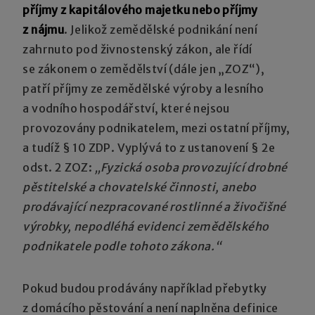
příjmy z kapitálového majetku nebo příjmy
z nájmu
. Jelikož zemědělské podnikání není
zahrnuto pod živnostenský zákon, ale řídí
se zákonem o zemědělství (dále jen „ZOZ“),
patří příjmy ze zemědělské výroby a lesního
a vodního hospodářství, které nejsou
provozovány podnikatelem, mezi ostatní příjmy,
a tudíž § 10 ZDP. Vyplývá to z ustanovení § 2e
odst. 2 ZOZ:
„Fyzická osoba provozující drobné
pěstitelské a chovatelské činnosti, anebo
prodávající nezpracované rostlinné a živočišné
výrobky, nepodléhá evidenci zemědělského
podnikatele podle tohoto zákona.“
Pokud budou prodávány například přebytky
z domácího pěstování a není naplněna definice