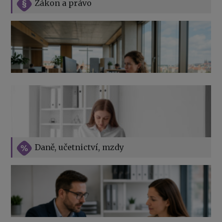
Zákon a právo
Jak na podnikání při rodičovské dovolené
Přehledy pro OSSZ a zdravotní pojišťovny – jak na ně
v roce 2026
Vše o překážkách v práci na straně zaměstnavatele
Daně, učetnictví, mzdy