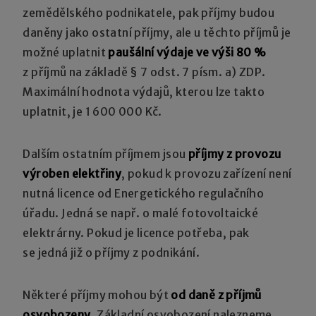
zemědělského podnikatele, pak příjmy budou
daněny jako ostatní příjmy, ale u těchto příjmů je
možné uplatnit
paušální výdaje ve výši 80 %
z příjmů na základě § 7 odst. 7 písm. a) ZDP.
Maximální hodnota výdajů, kterou lze takto
uplatnit, je 1 600 000 Kč.
Dalším ostatním příjmem jsou
příjmy z provozu
výroben elektřiny
, pokud k provozu zařízení není
nutná licence od Energetického regulačního
úřadu. Jedná se např. o malé fotovoltaické
elektrárny. Pokud je licence potřeba, pak
se jedná již o příjmy z podnikání.
Některé příjmy mohou být
od daně z příjmů
osvobozeny
. Základní osvobození nalezneme