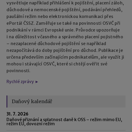
vysvětluje například přihlášení k pojištění, placení záloh,
důchodové a nemocenské pojištění, podávání přehledů,
paušální režim nebo elektronickou komunikaci přes
ePortál ČSSZ. Zaměřuje se také na povinnosti OSVČ při
podnikání v rámci Evropské unie. Průvodce upozorňuje
i na důležitost včasného a správného placení pojistného
– nezaplacené důchodové pojištění se například
nezapočítává do doby pojištění pro důchod. Publikace je
určena především začínajícím podnikatelům, ale využít ji
mohou i stávající OSVČ, které si chtějí ověřit své
povinnosti.
Rychlé zprávy ►
Daňový kalendář
31. 7. 2026
Daňové přiznání a splatnost daně k OSS – režim mimo EU,
režim EU, dovozní režim