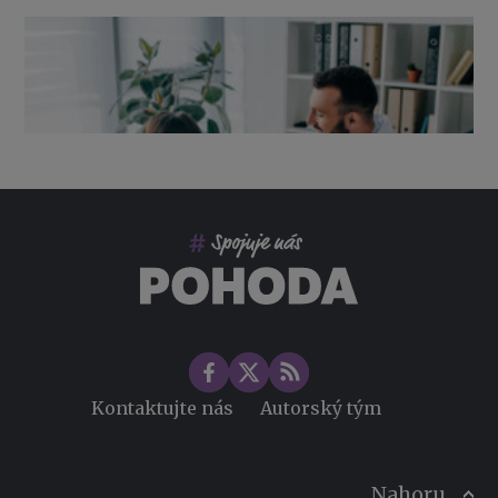
Výpověď ze zdravotních důvodů 2026 – průvodce pro
zaměstnavatele
Co pohlídat při přebírání účetnictví
Změny ve zdravotním pojištění v roce 2026
Kontaktujte nás
Autorský tým
Nahoru