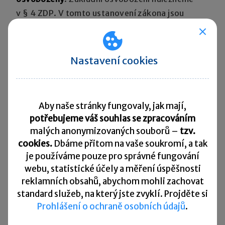
v § 4 ZDP. V tomto ustanovení zákona jsou
osvobozeny od daně příjmy z prodeje hmotných
movitých věcí s výjimkou prodeje:
Nastavení cookies
cenného papíru
,
motorového vozidla, letadla nebo lodě,
nepřesahuje-li doba mezi jejich nabytím
Aby naše stránky fungovaly, jak mají,
a prodejem dobu jednoho roku,
potřebujeme váš souhlas se zpracováním
movité věci
, která je nebo v období pěti let
malých anonymizovaných souborů –
tzv.
před prodejem
byla zahrnuta do obchodního
cookies.
Dbáme přitom na vaše soukromí, a tak
majetku
.
je
používáme pouze pro správné fungování
webu, statistické účely a měření úspěšnosti
reklamních obsahů, abychom mohli zachovat
Další osvobození nabízí samotný § 10, a to
standard služeb, na který jste zvyklí. Projděte si
v ustanovení odst. 3 písm. a):
„Od daně jsou,
Prohlášení o ochraně osobních údajů
.
kromě příjmů uvedených v § 4, osvobozeny