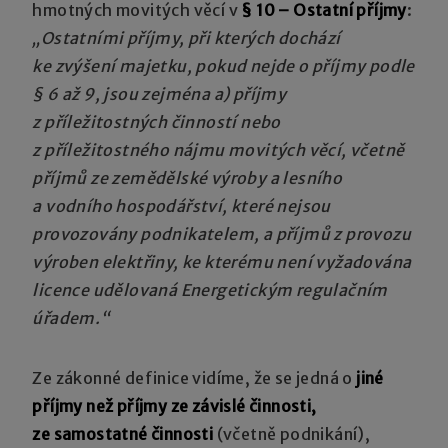
hmotných movitých věcí v
§ 10 – Ostatní příjmy
:
„Ostatními příjmy, při kterých dochází
ke zvýšení majetku, pokud nejde o příjmy podle
§ 6 až 9, jsou zejména a) příjmy
z příležitostných činností nebo
z příležitostného nájmu movitých věcí, včetně
příjmů ze zemědělské výroby a lesního
a vodního hospodářství, které nejsou
provozovány podnikatelem, a příjmů z provozu
výroben elektřiny, ke kterému není vyžadována
licence udělovaná Energetickým regulačním
úřadem.“
Ze zákonné definice vidíme, že se jedná o
jiné
příjmy než příjmy ze závislé činnosti,
ze samostatné činnosti
(včetně podnikání),