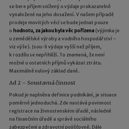
se bere příjem snížený o výdaje prokazatelně
vynaložené na jeho dosažení. V našem případě
prodeje movitých věcí se bude jednat pouze
o
hodnotu, za jakou byla věc pořízena
(výjimka je
u zemědělské výroby a vodního hospodářství –
viz výše). Jsou-li výdaje vyšší než příjem,
k rozdílu se nepřihlíží. To znamená, že není
možné u ostatních příjmů vykázat ztrátu.
Maximálně nulový základ daně.
Ad 2 – Soustavná činnost
Pokud je naplněna definice podnikání, je situace
poměrně jednoduchá. Zde nastává povinnost
registrace na živnostenském úřadě, následně
na finančním úřadě a správě sociálního
zabezpečení a zdravotní pojišťovně. Dále