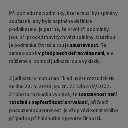
Při pohledu na podmínky, které musí být splněny
současně, aby byla naplněna definice
podnikatele, je patrné, že první tři podmínky
jsou při prodeji movitých věcí splněny. Otázkou
je podmínka čtvrtá a tou je
soustavnost
. Ta
sama o sobě
v předpisech definována není
, ale
můžeme si pomoci judikaturou a výklady.
Z judikatury mohu například uvést rozsudek NS
ze dne 22. 4. 2008, sp. zn. 22 Cdo 679/2007.
Z tohoto rozsudku vyplývá, že
soustavnost není
totožná s nepřetržitostí a trvalostí
, přičemž
posouzení soustavnosti je vždy věcí konkrétního
případu s přihlédnutím k povaze činnosti.