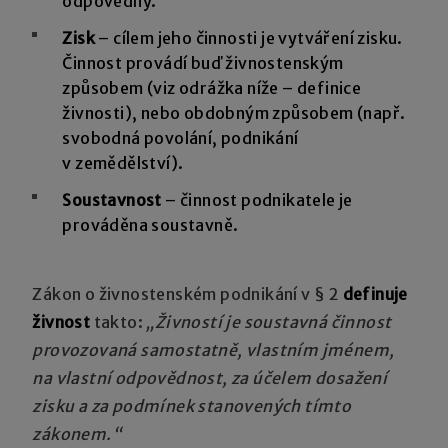
odpovědný.
Zisk
– cílem jeho činnosti je vytváření zisku.
Činnost provádí buď živnostenským
způsobem (viz odrážka níže – definice
živnosti), nebo obdobným způsobem (např.
svobodná povolání, podnikání
v zemědělství).
Soustavnost
– činnost podnikatele je
prováděna soustavně.
Zákon o živnostenském podnikání v § 2
definuje
živnost
takto:
„Živností je soustavná činnost
provozovaná samostatně, vlastním jménem,
na vlastní odpovědnost, za účelem dosažení
zisku a za podmínek stanovených tímto
zákonem.“