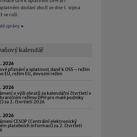
ormace GFŘ k uplatnění DPH při
úplatném dodání zboží ze dne 1. srpna
 se ruší.
hlé zprávy ►
aňový kalendář
7. 2026
vé přiznání a splatnost daně k OSS – režim
o EU, režim EU, dovozní režim
7. 2026
mení o výši obratů za kalendářní čtvrtletí v
shraničním režimu DPH pro malé podniky
) za 2. čtvrtletí 2026
7. 2026
ámení CESOP (Centrální elektronický
ém platebních informací) za 2. čtvrtletí
6