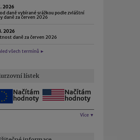
7. 2026
d daně vybírané srážkou podle zvláštní
by daně za červen 2026
8. 2026
atnost daně za červen 2026
hled všech termínů ►
urzovní lístek
Načítám
Načítám
hodnoty
hodnoty
Více ▼
žitečné informace