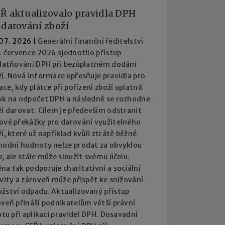
Ř aktualizovalo pravidla DPH
 darování zboží
 07. 2026
|
Generální finanční ředitelství
. července 2026 sjednotilo přístup
platňování DPH při bezúplatném dodání
í. Nová informace upřesňuje pravidla pro
ace, kdy plátce při pořízení zboží uplatnil
ok na odpočet DPH a následně se rozhodne
í darovat. Cílem je především odstranit
ové překážky pro darování využitelného
í, které už například kvůli ztrátě běžné
hodní hodnoty nelze prodat za obvyklou
, ale stále může sloužit svému účelu.
a tak podporuje charitativní a sociální
vity a zároveň může přispět ke snižování
žství odpadu. Aktualizovaný přístup
oveň přináší podnikatelům větší právní
otu při aplikaci pravidel DPH. Dosavadní