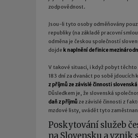
zodpovědnost.
Jsou-li tyto osoby odměňovány pouze
republiky (na základě pracovní smlou
odměna je českou společností sloven
dojde
k naplnění definice mezinárodn
V takové situaci, i když pobyt těch
183 dní za dvanáct po sobě jdoucích 
z příjmů ze závislé činnosti slovensk
Důsledkem je, že slovenská společno
daň z příjmů
ze závislé činnosti z fa
mzdové listy, uvádět tyto zaměstnan
Poskytování služeb č
na Slovensku a vznik 