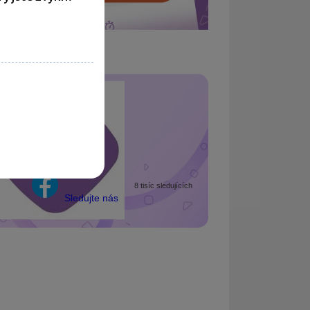
Portál POHODA
8 tisíc sledujících
Sledujte nás