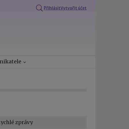
Přihlásit
Vytvořit účet
nikatele
ychlé zprávy