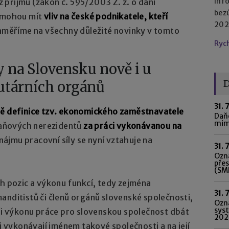
Inf
příjmů (zákon č. 595/2003 Z. z. o dani
bez
) mohou mít
vliv na české podnikatele, kteří
2023
aměříme na všechny důležité novinky v tomto
Ryc
y na Slovensku nově i u
D
utárních orgánů
31. 
ě definice tzv. ekonomického zaměstnavatele
Daňo
mim
 daňových nerezidentů
za práci vykonávanou na
jmu pracovní síly se nyní vztahuje na
31. 
Ozná
pře
(SME
ch pozic a výkonu funkcí, tedy zejména
31. 
anditistů či členů orgánů slovenské společnosti,
Ozn
syst
při výkonu práce pro slovenskou společnost dbát
202
ci vykonávají jménem takové společnosti a na její