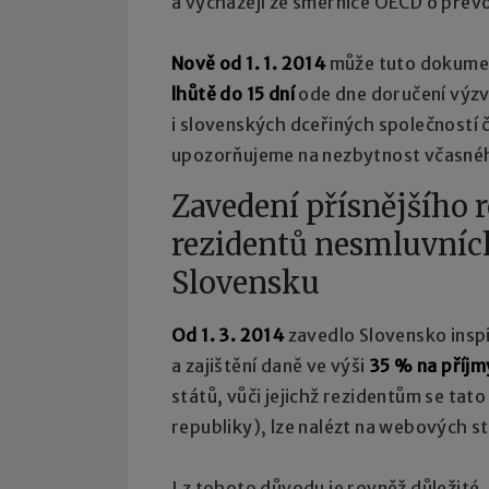
a vycházejí ze směrnice OECD o přev
Nově od 1. 1. 2014
může tuto dokumen
lhůtě do 15 dní
ode dne doručení výzv
i slovenských dceřiných společností
upozorňujeme na nezbytnost včasné
Zavedení přísnějšího 
rezidentů nesmluvních
Slovensku
Od 1. 3. 2014
zavedlo Slovensko insp
a zajištění daně ve výši
35 %
na příjm
států, vůči jejichž rezidentům se ta
republiky), lze nalézt na webových 
I z tohoto důvodu je rovněž důležité,