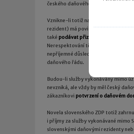
českého daňového rezidenta na Slov
Vznikne-li totiž na Slovensku stálá 
rezident) má povinnost ji nejen
zareg
také
podávat přiznání k dani z příjm
Nerespektování těchto povinností m
nepříjemné důsledky ve formě značn
daňového řádu.
Budou-li služby vykonávány mimo úze
nevzniká, ale vždy by měl český daň
zákazníkovi
potvrzení o daňovém domi
Novela slovenského ZDP totiž zahrnul
i příjmy za služby vykonávané mimo S
slovenskými daňovými rezidenty neb