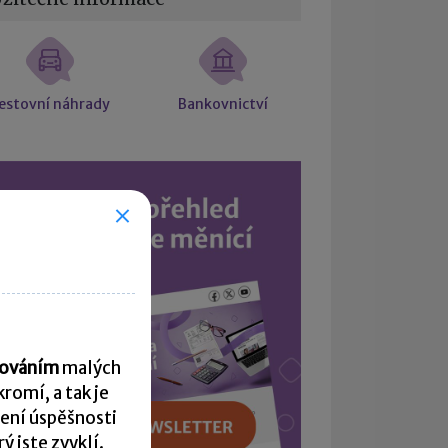
estovní náhrady
Bankovnictví
acováním
malých
romí, a tak je
ení úspěšnosti
 jste zvyklí.