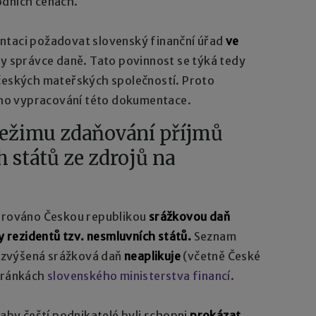
odních cenách.
taci požadovat slovenský finanční úřad
ve
y správce daně. Tato povinnost se týká tedy
 českých mateřských společností. Proto
ho vypracování této dokumentace.
režimu zdaňování příjmů
 států ze zdrojů na
irováno Českou republikou
srážkovou daň
y rezidentů tzv. nesmluvních států.
Seznam
to zvýšená srážková daň
neaplikuje
(včetně České
stránkách
slovenského ministerstva financí
.
 aby čeští podnikatelé byli schopni
prokázat