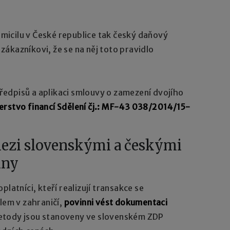
icilu v České republice tak český daňový
ákazníkovi, že se na něj toto pravidlo
edpisů a aplikaci smlouvy o zamezení dvojího
erstvo financí Sdělení čj.: MF-43 038/2014/15-
mezi slovenskými a českými
iny
latníci, kteří realizují transakce se
lem v zahraničí,
povinni vést dokumentaci
tody jsou stanoveny ve slovenském ZDP