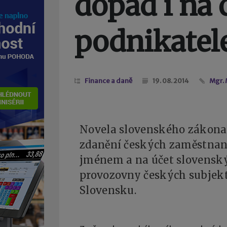
dopad i na 
podnikatel
Finance a daně
19. 08. 2014
Mgr.
Novela slovenského zákona 
zdanění českých zaměstnanc
jménem a na účet slovenskýc
provozovny českých subjekt
Slovensku.