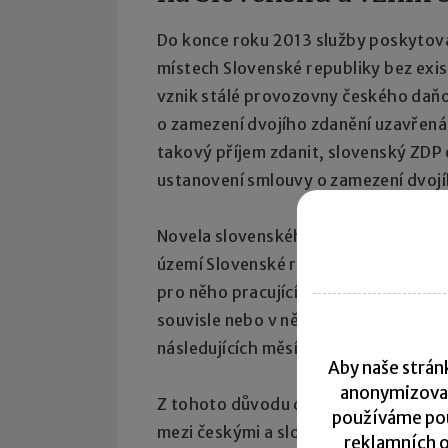
Do konce roku 2013 služby poskytov
místech Slovenské republiky bez exis
vznik stálé provozovny českého daň
o zamezení dvojího zdanění uzavřená
takový příjem zdanit, slovenský ZDP 
ustanovení smlouvy o zamezení dvoj
Novela slovenského ZDP
rozšířila de
území Slovenské republiky na různý
pro něho pracujícími, pokud doba výk
souvisle nebo v několika obdobích v
následujících měsíců.
Aby naše stránk
anonymizova
Z tohoto důvodu doporučujeme prově
používáme pou
mezi českými a slovenskými společno
reklamních o