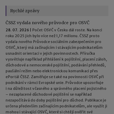
Rychlé zprávy
ČSSZ vydala nového průvodce pro OSVČ
28. 07. 2026
|
Počet OSVČ v Česku dál roste. Na konci
roku 2025 jich bylo více než 1,17 milionu. ČSSZ proto
vydala nového Průvodce sociálním zabezpečením pro
OSVČ, který má začínajícím i stávajícím podnikatelům
usnadnit orientaci v jejich povinnostech. Příručka
vysvětluje například přihlášení k pojištění, placení záloh,
důchodové a nemocenské pojištění, podávání přehledů,
paušální režim nebo elektronickou komunikaci přes
ePortál ČSSZ. Zaměřuje se také na povinnosti OSVČ při
podnikání v rámci Evropské unie. Průvodce upozorňuje
i na důležitost včasného a správného placení pojistného
– nezaplacené důchodové pojištění se například
nezapočítává do doby pojištění pro důchod. Publikace je
určena především začínajícím podnikatelům, ale využít ji
mohou i stávající OSVČ, které si chtějí ověřit své