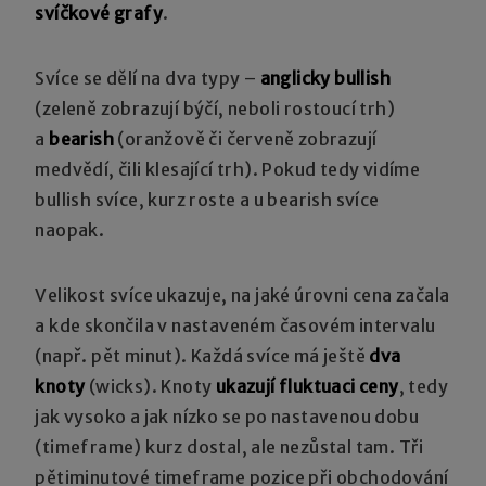
svíčkové grafy
.
Svíce se dělí na dva typy –
anglicky bullish
(zeleně zobrazují býčí, neboli rostoucí trh)
a
bearish
(oranžově či červeně zobrazují
medvědí, čili klesající trh). Pokud tedy vidíme
bullish svíce, kurz roste a u bearish svíce
naopak.
Velikost svíce ukazuje, na jaké úrovni cena začala
a kde skončila v nastaveném časovém intervalu
(např. pět minut). Každá svíce má ještě
dva
knoty
(wicks). Knoty
ukazují fluktuaci ceny
, tedy
jak vysoko a jak nízko se po nastavenou dobu
(timeframe) kurz dostal, ale nezůstal tam. Tři
pětiminutové timeframe pozice při obchodování