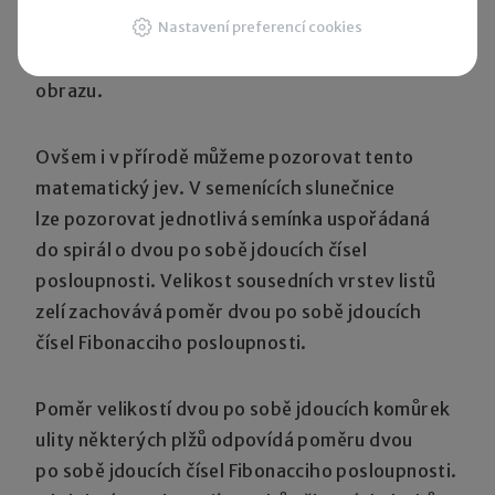
Nastavení preferencí cookies
renesančním malířům jako projev dokonalosti
přírody pro rozměry ztvárnění uměleckého
obrazu.
Ovšem i v přírodě můžeme pozorovat tento
matematický jev. V semenících slunečnice
lze pozorovat jednotlivá semínka uspořádaná
do spirál o dvou po sobě jdoucích čísel
posloupnosti. Velikost sousedních vrstev listů
zelí zachovává poměr dvou po sobě jdoucích
čísel Fibonacciho posloupnosti.
Poměr velikostí dvou po sobě jdoucích komůrek
ulity některých plžů odpovídá poměru dvou
po sobě jdoucích čísel Fibonacciho posloupnosti.