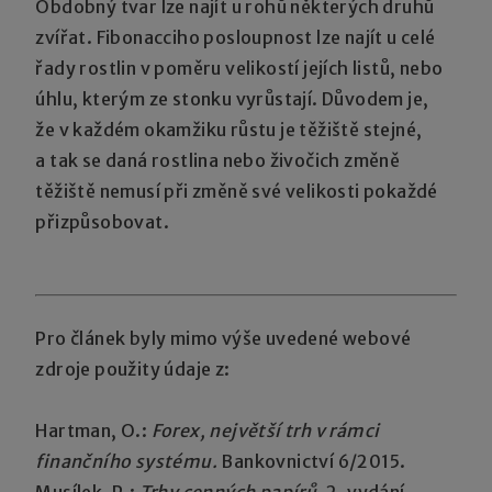
Obdobný tvar lze najít u rohů některých druhů
zvířat. Fibonacciho posloupnost lze najít u celé
řady rostlin v poměru velikostí jejích listů, nebo
úhlu, kterým ze stonku vyrůstají. Důvodem je,
že v každém okamžiku růstu je těžiště stejné,
a tak se daná rostlina nebo živočich změně
těžiště nemusí při změně své velikosti pokaždé
přizpůsobovat.
Pro článek byly mimo výše uvedené webové
zdroje použity údaje z:
Hartman, O.:
Forex, největší trh v rámci
finančního systému.
Bankovnictví 6/2015.
Musílek, P.:
Trhy cenných papírů.
2. vydání.