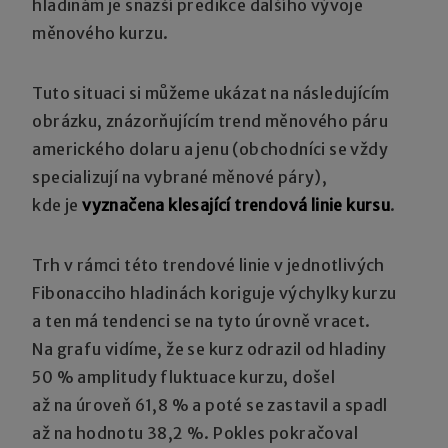
hladinám je snazší predikce dalšího vývoje
měnového kurzu.
Tuto situaci si můžeme ukázat na následujícím
obrázku, znázorňujícím trend měnového páru
amerického dolaru a jenu (obchodníci se vždy
specializují na vybrané měnové páry),
kde je
vyznačena klesající trendová linie kursu
.
Trh v rámci této trendové linie v jednotlivých
Fibonacciho hladinách koriguje výchylky kurzu
a ten má tendenci se na tyto úrovně vracet.
Na grafu vidíme, že se kurz odrazil od hladiny
50 % amplitudy fluktuace kurzu, došel
až na úroveň 61,8 % a poté se zastavil a spadl
až na hodnotu 38,2 %. Pokles pokračoval