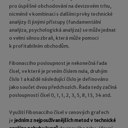
pro úspěšné obchodování na devizovém trhu,
nicméně v kombinaci s dalšími prvky technické
analýzy či jinými přístupy (fundamentální
analýza, psychologická analýza) se může jednat
o velmi silnou zbraň, která může pomoci
k profitabilním obchodům.
Fibonacciho posloupnost je nekonečná řada
čísel, ve které je prvním číslem nula, druhým
číslo 1 a každé následující číslo je definováno
jako součet dvou předchozích. Řada tedy začíná
posloupností čísel 0, 1, 1, 2, 3, 5, 8, 13, 34 atd.
Využití Fibonacciho čísel v cenových grafech
je
jedním z nejpoužívanějších metod v technické