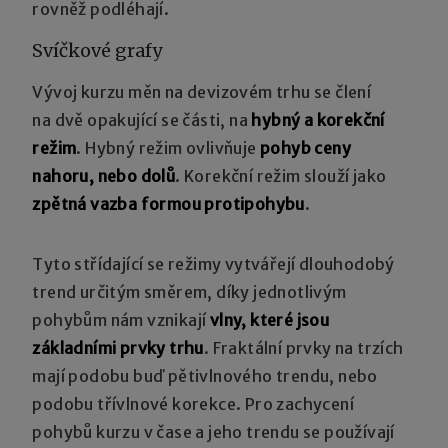
rovněž podléhají.
Svíčkové grafy
Vývoj kurzu měn na devizovém trhu se člení
na dvě opakující se části, na
hybný a korekční
režim
. Hybný režim ovlivňuje
pohyb ceny
nahoru, nebo dolů
. Korekční režim slouží jako
zpětná vazba formou protipohybu
.
Tyto střídající se režimy vytvářejí dlouhodobý
trend určitým směrem, díky jednotlivým
pohybům nám vznikají
vlny, které jsou
základními prvky trhu
. Fraktální prvky na trzích
mají podobu buď pětivlnového trendu, nebo
podobu třívlnové korekce. Pro zachycení
pohybů kurzu v čase a jeho trendu se používají