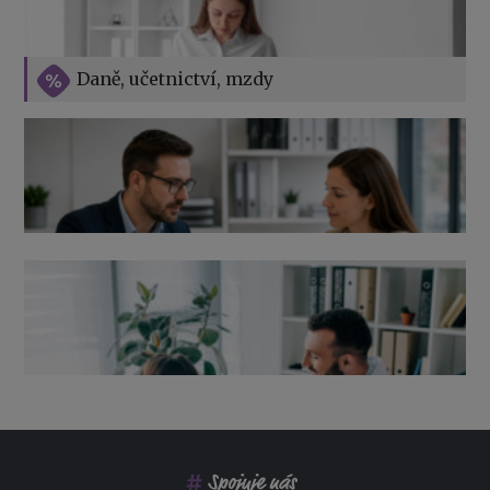
Vše o překážkách v práci na straně zaměstnavatele
Daně, učetnictví, mzdy
Výpověď ze zdravotních důvodů 2026 – průvodce pro
zaměstnavatele
Co pohlídat při přebírání účetnictví