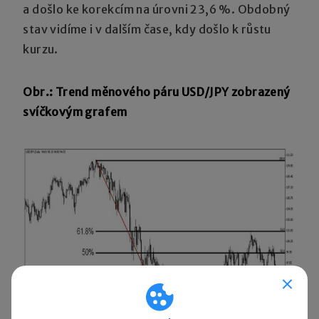
a došlo ke korekcím na úrovni 23,6 %. Obdobný
stav vidíme i v dalším čase, kdy došlo k růstu
kurzu.
Obr.: Trend měnového páru USD/JPY zobrazený
svíčkovým grafem