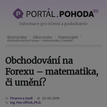
Informace pro účetní a podnikatele
Hlavní stránka
Zákon a právo
Finance a daně
Obchodování na Forexu – matematika, či umění?
Obchodování na
Forexu – matematika,
či umění?
Finance a daně
22. 05. 2019
Ing. Petr Jiříček, Ph.D.