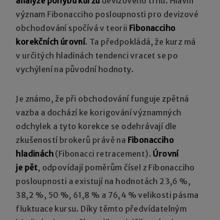
analýze pohybu kurzů
devizového trhu. Hlavní
význam Fibonacciho posloupnosti pro devizové
obchodování spočívá v teorii
Fibonacciho
korekčních úrovní
. Ta předpokládá, že kurz má
v určitých hladinách tendenci vracet se po
vychýlení na původní hodnoty.
Je známo, že při obchodování funguje zpětná
vazba a dochází ke korigování významných
odchylek a tyto korekce se odehrávají dle
zkušeností brokerů právě na
Fibonacciho
hladinách
(Fibonacci retracement).
Úrovní
je pět
, odpovídají poměrům čísel z Fibonacciho
posloupnosti a existují na hodnotách 23,6 %,
38,2 %, 50 %, 61,8 % a 76,4 % velikosti pásma
fluktuace kursu. Díky těmto předvídatelným