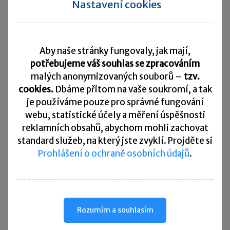
Nastavení cookies
Aby naše stránky fungovaly, jak mají,
Zdroj:
krystofbartos.com
potřebujeme váš souhlas se zpracováním
malých anonymizovaných souborů –
tzv.
S Fibonacciho posloupností souvisí i tzv.
zlatý
cookies.
Dbáme přitom na vaše soukromí, a tak
řez
, který se uplatňuje v umění. Dokážeme-li
je
používáme pouze pro správné fungování
rozdělit totiž úsečku na dvě části tak, aby poměr
webu, statistické účely a měření úspěšnosti
rozdělené delší části úsečky ke kratší části byl
reklamních obsahů, abychom mohli zachovat
standard služeb, na který jste zvyklí. Projděte si
stejný jako poměr celé úsečky k rozdělené delší
Prohlášení o ochraně osobních údajů
.
části, pak tento
poměr je roven 1,618
.
To značí, že hodnota rozdělené delší části oproti
kratší části musí být větší o 61,8 %, což
Rozumím a souhlasím
odpovídá 61,8 % hladině Fibonacciho
retracementu
. Zlatý řez lahodil zejména