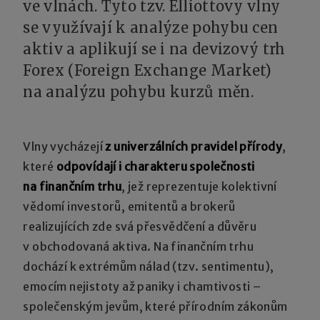
ve vlnách. Tyto tzv. Elliottovy vlny
se využívají k analýze pohybu cen
aktiv a aplikují se i na devizový trh
Forex (Foreign Exchange Market)
na analýzu pohybu kurzů měn.
Vlny vycházejí
z univerzálních pravidel přírody
,
které
odpovídají i charakteru společnosti
na finančním trhu
, jež reprezentuje kolektivní
vědomí investorů, emitentů a brokerů
realizujících zde svá přesvědčení a důvěru
v obchodovaná aktiva. Na finančním trhu
dochází k extrémům nálad (tzv. sentimentu),
emocím nejistoty až paniky i chamtivosti –
společenským jevům, které přírodním zákonům