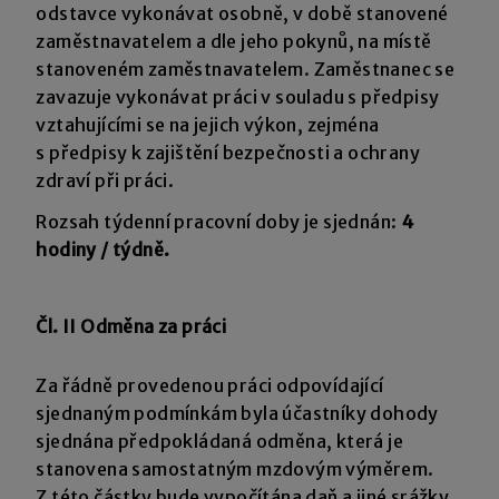
odstavce vykonávat osobně, v době stanovené
zaměstnavatelem a dle jeho pokynů, na místě
stanoveném zaměstnavatelem. Zaměstnanec se
zavazuje vykonávat práci v souladu s předpisy
vztahujícími se na jejich výkon, zejména
s předpisy k zajištění bezpečnosti a ochrany
zdraví při práci.
Rozsah týdenní pracovní doby je sjednán:
4
hodiny / týdně.
Čl. II Odměna za práci
Za řádně provedenou práci odpovídající
sjednaným podmínkám byla účastníky dohody
sjednána předpokládaná odměna, která je
stanovena samostatným mzdovým výměrem.
Z této částky bude vypočítána daň a jiné srážky