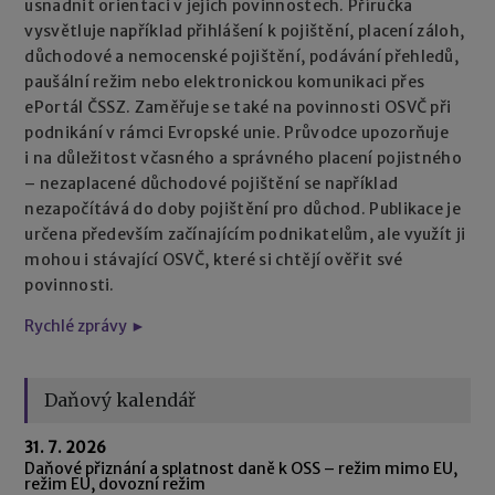
usnadnit orientaci v jejich povinnostech. Příručka
vysvětluje například přihlášení k pojištění, placení záloh,
důchodové a nemocenské pojištění, podávání přehledů,
paušální režim nebo elektronickou komunikaci přes
ePortál ČSSZ. Zaměřuje se také na povinnosti OSVČ při
podnikání v rámci Evropské unie. Průvodce upozorňuje
i na důležitost včasného a správného placení pojistného
– nezaplacené důchodové pojištění se například
nezapočítává do doby pojištění pro důchod. Publikace je
určena především začínajícím podnikatelům, ale využít ji
mohou i stávající OSVČ, které si chtějí ověřit své
povinnosti.
Rychlé zprávy ►
Daňový kalendář
31. 7. 2026
Daňové přiznání a splatnost daně k OSS – režim mimo EU,
režim EU, dovozní režim