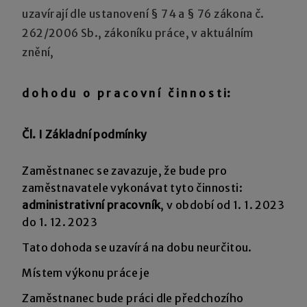
uzavírají dle ustanovení § 74 a § 76 zákona č.
262/2006 Sb., zákoníku práce, v aktuálním
znění,
d o h o d u o p r a c o v n í č i n n o s t i:
Čl. I Základní podmínky
Zaměstnanec se zavazuje, že bude pro
zaměstnavatele vykonávat tyto činnosti:
administrativní pracovník
, v období od 1. 1. 2023
do 1. 12. 2023
Tato dohoda se uzavírá na dobu neurčitou.
Místem výkonu práce je
Zaměstnanec bude práci dle předchozího