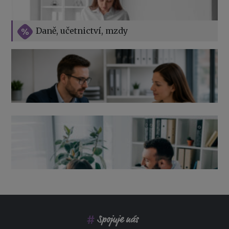
Vše o překážkách v práci na straně zaměstnavatele
Daně, učetnictví, mzdy
Výpověď ze zdravotních důvodů 2026 – průvodce pro
zaměstnavatele
Co pohlídat při přebírání účetnictví