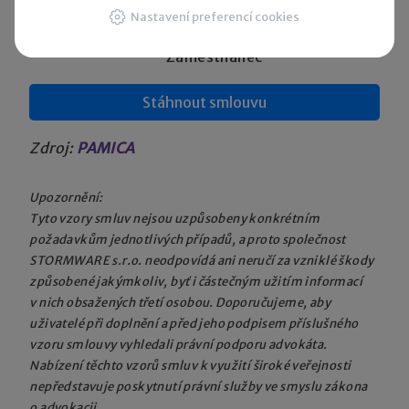
Nastavení preferencí cookies
Za zaměstnavatele
Zaměstnanec
Stáhnout smlouvu
Zdroj:
PAMICA
Upozornění:
Tyto vzory smluv nejsou uzpůsobeny konkrétním
požadavkům jednotlivých případů, a proto společnost
STORMWARE s.r.o. neodpovídá ani neručí za vzniklé škody
způsobené jakýmkoliv, byť i částečným užitím informací
v nich obsažených třetí osobou. Doporučujeme, aby
uživatelé při doplnění a před jeho podpisem příslušného
vzoru smlouvy vyhledali právní podporu advokáta.
Nabízení těchto vzorů smluv k využití široké veřejnosti
nepředstavuje poskytnutí právní služby ve smyslu zákona
o advokacii.