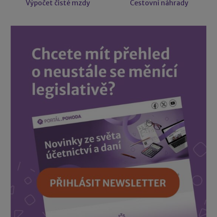
Výpočet čisté mzdy
Cestovní náhrady