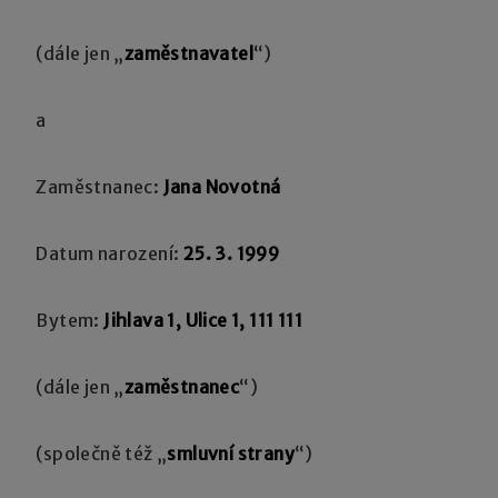
(dále jen „
zaměstnavatel
“)
a
Zaměstnanec:
Jana Novotná
Datum narození:
25. 3. 1999
Bytem:
Jihlava 1, Ulice 1, 111 111
(dále jen „
zaměstnanec
“)
(společně též „
smluvní strany
“)