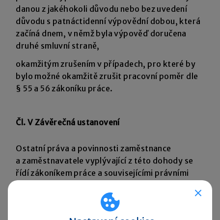
danou z jakéhokoli důvodu nebo bez uvedení
důvodu s patnáctidenní výpovědní dobou, která
začíná dnem, v němž byla výpověď doručena
druhé smluvní straně,
okamžitým zrušením v případech, pro které by
bylo možné okamžitě zrušit pracovní poměr dle
§ 55 a 56 zákoníku práce.
Čl. V Závěrečná ustanovení
Ostatní práva a povinnosti zaměstnance
a zaměstnavatele vyplývající z této dohody se
řídí zákoníkem práce a souvisejícími právními
předpisy. Nevyplývá-li z této dohody jinak,
vztahují se na práva a povinnosti stran této
dohody, všechny vnitřní předpisy