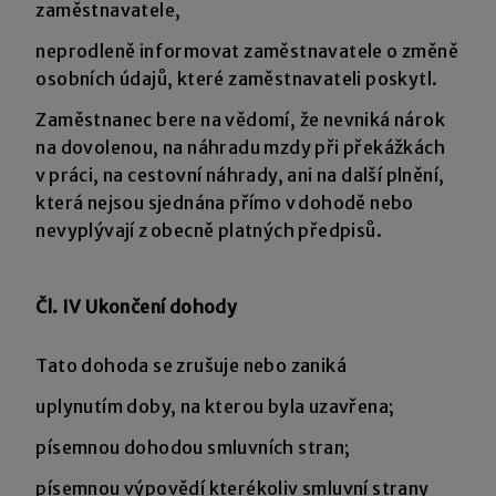
zaměstnavatele,
neprodleně informovat zaměstnavatele o změně
osobních údajů, které zaměstnavateli poskytl.
Zaměstnanec bere na vědomí, že nevniká nárok
na dovolenou, na náhradu mzdy při překážkách
v práci, na cestovní náhrady, ani na další plnění,
která nejsou sjednána přímo v dohodě nebo
nevyplývají z obecně platných předpisů.
Čl. IV Ukončení dohody
Tato dohoda se zrušuje nebo zaniká
uplynutím doby, na kterou byla uzavřena;
písemnou dohodou smluvních stran;
písemnou výpovědí kterékoliv smluvní strany