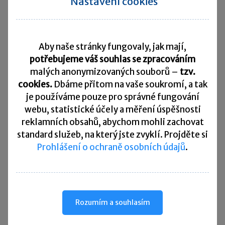
Nastavení cookies
zaměstnavatele, s nimiž byl zaměstnanec
seznámen, což stvrzuje podpisem této dohody.
Změny této dohody je možno provádět ve formě
písemných dodatků.
Aby naše stránky fungovaly, jak mají,
potřebujeme váš souhlas se zpracováním
Obě strany dohody si dohodu přečetly
malých anonymizovaných souborů –
tzv.
a prohlašují, že jí porozuměly, s jejím obsahem
cookies.
Dbáme přitom na vaše soukromí, a tak
souhlasí a na důkaz toho připojují svoje podpisy.
je
používáme pouze pro správné fungování
Tato dohoda byla sepsána ve dvou
webu, statistické účely a měření úspěšnosti
vyhotoveních, z nichž jedno převzal
reklamních obsahů, abychom mohli zachovat
zaměstnavatel a druhé zaměstnanec.
standard služeb, na který jste zvyklí. Projděte si
Prohlášení o ochraně osobních údajů
.
V
Praze
dne
1. 1. 2024
………………………………………….
Rozumím a souhlasím
………………………………………