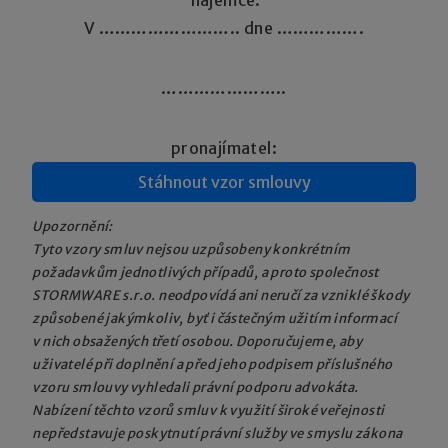
nájemce:
V …………………….. dne …………….
…………………..
pronajímatel:
Stáhnout vzor smlouvy
Upozornění:
Tyto vzory smluv nejsou uzpůsobeny konkrétním
požadavkům jednotlivých případů, a proto společnost
STORMWARE s.r.o. neodpovídá ani neručí za vzniklé škody
způsobené jakýmkoliv, byť i částečným užitím informací
v nich obsažených třetí osobou. Doporučujeme, aby
uživatelé při doplnění a před jeho podpisem příslušného
vzoru smlouvy vyhledali právní podporu advokáta.
Nabízení těchto vzorů smluv k využití široké veřejnosti
nepředstavuje poskytnutí právní služby ve smyslu zákona