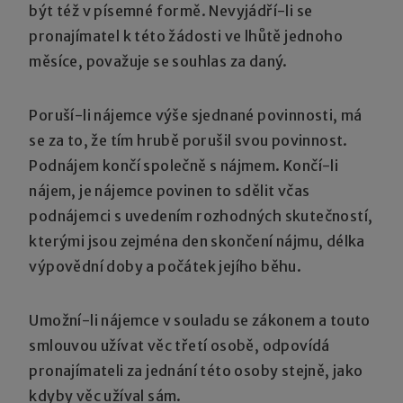
být též v písemné formě. Nevyjádří-li se
pronajímatel k této žádosti ve lhůtě jednoho
měsíce, považuje se souhlas za daný.
Poruší-li nájemce výše sjednané povinnosti, má
se za to, že tím hrubě porušil svou povinnost.
Podnájem končí společně s nájmem. Končí-li
nájem, je nájemce povinen to sdělit včas
podnájemci s uvedením rozhodných skutečností,
kterými jsou zejména den skončení nájmu, délka
výpovědní doby a počátek jejího běhu.
Umožní-li nájemce v souladu se zákonem a touto
smlouvou užívat věc třetí osobě, odpovídá
pronajímateli za jednání této osoby stejně, jako
kdyby věc užíval sám.