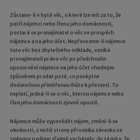
Zůstane-li v bytě věc, o které lze mít za to, že
patří nájemci nebo členu jeho domácnosti,
postará se pronajímatel o věc ve prospěch
nájemce a na jeho účet. Nepřevezme-li nájemce
tuto věc bez zbytečného odkladu, vzniká
pronajímateli právo věc po předchozím
upozornění nájemce na jeho účet vhodným
způsobem prodat poté, co poskytne
dodatečnou přiměřenou lhůtu k převzetí. To
neplatí, jedná-li se o věc, kterou nájemce nebo
člen jeho domácnosti zjevně opustil.
Nájemce může vypovědět nájem, změní-li se
okolnosti, z nichž strany při vzniku závazku ze
smlouvy o nájmu zřejmě vycházely, do té míry, že