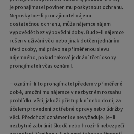
je pronajímatel povinen mu poskytnout ochranu.
Neposkytne-li pronajímatel nájemci
dostatečnou ochranu, může nájemce nájem
vypovědět bez výpovědní doby. Bude-li nájemce
rušen v užívání věci nebo jinak dotčen jednáním
třetí osoby, má právo na přiměřenou slevu
nájemného, pokud takové jednání třetí osoby
pronajímateli včas oznámil.
– oznámí-li to pronajímatel předem v přiměřené
době, umožní mu nájemce v nezbytném rozsahu
prohlídku věci, jakož i přístup k ní nebo do ní, za
účelem provedení potřebné opravy nebo údržby
věci. Předchozí oznámení se nevyžaduje, je-li
nezbytné zabránit škodě nebo hrozí-li nebezpečí