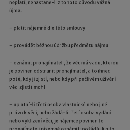
neplatí, nenastane-li z tohoto důvodu vážná
újma.
– platit nájemné dle této smlouvy
– provádět běžnou údržbu předmětu nájmu
– oznámit pronajímateli, že věc má vadu, kterou
je povinen odstranit pronajímatel, a to ihned
poté, kdy ji zjistí, nebo kdy při pečlivém užívání
věci zjistit mohl
– uplatní-li třetí osoba vlastnické nebo jiné
právo k věci, nebo žádá-li třetí osoba vydání
nebo vyklizení věci, je nájemce povinen to
pronajímateli písemně oznámit; požádá-li o to,