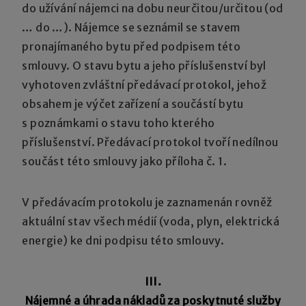
do užívání nájemci na dobu neurčitou/určitou (od
… do …). Nájemce se seznámil se stavem
pronajímaného bytu před podpisem této
smlouvy. O stavu bytu a jeho příslušenství byl
vyhotoven zvláštní předávací protokol, jehož
obsahem je výčet zařízení a součástí bytu
s poznámkami o stavu toho kterého
příslušenství. Předávací protokol tvoří nedílnou
součást této smlouvy jako příloha č. 1.
V předávacím protokolu je zaznamenán rovněž
aktuální stav všech médií (voda, plyn, elektrická
energie) ke dni podpisu této smlouvy.
III.
Nájemné a úhrada nákladů za poskytnuté služby