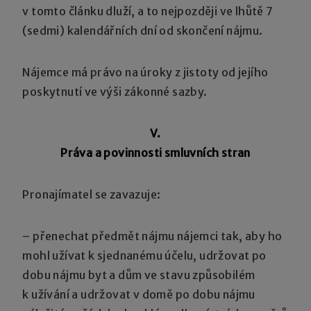
v tomto článku dluží, a to nejpozději ve lhůtě 7
(sedmi) kalendářních dní od skončení nájmu.
Nájemce má právo na úroky z jistoty od jejího
poskytnutí ve výši zákonné sazby.
V.
Práva a povinnosti smluvních stran
Pronajímatel se zavazuje:
– přenechat předmět nájmu nájemci tak, aby ho
mohl užívat k sjednanému účelu, udržovat po
dobu nájmu byt a dům ve stavu způsobilém
k užívání a udržovat v domě po dobu nájmu