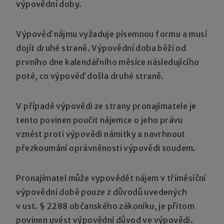
výpovědní doby.
Výpověď nájmu vyžaduje písemnou formu a musí
dojít druhé straně. Výpovědní doba běží od
prvního dne kalendářního měsíce následujícího
poté, co výpověď došla druhé straně.
V případě výpovědi ze strany pronajímatele je
tento povinen poučit nájemce o jeho právu
vznést proti výpovědi námitky a navrhnout
přezkoumání oprávněnosti výpovědi soudem.
Pronajímatel může vypovědět nájem v tříměsíční
výpovědní době pouze z důvodů uvedených
v ust. § 2288 občanského zákoníku, je přitom
povinen uvést výpovědní důvod ve výpovědi.