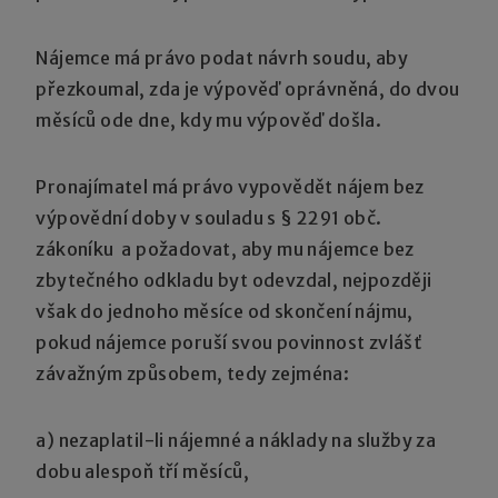
Nájemce má právo podat návrh soudu, aby
přezkoumal, zda je výpověď oprávněná, do dvou
měsíců ode dne, kdy mu výpověď došla.
Pronajímatel má právo vypovědět nájem bez
výpovědní doby v souladu s § 2291 obč.
zákoníku a požadovat, aby mu nájemce bez
zbytečného odkladu byt odevzdal, nejpozději
však do jednoho měsíce od skončení nájmu,
pokud nájemce poruší svou povinnost zvlášť
závažným způsobem, tedy zejména:
a) nezaplatil-li nájemné a náklady na služby za
dobu alespoň tří měsíců,