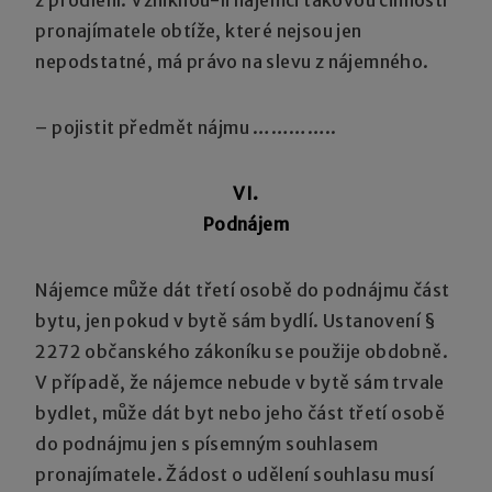
z prodlení. Vzniknou-li nájemci takovou činností
pronajímatele obtíže, které nejsou jen
nepodstatné, má právo na slevu z nájemného.
– pojistit předmět nájmu …………..
VI.
Podnájem
Nájemce může dát třetí osobě do podnájmu část
bytu, jen pokud v bytě sám bydlí. Ustanovení §
2272 občanského zákoníku se použije obdobně.
V případě, že nájemce nebude v bytě sám trvale
bydlet, může dát byt nebo jeho část třetí osobě
do podnájmu jen s písemným souhlasem
pronajímatele. Žádost o udělení souhlasu musí