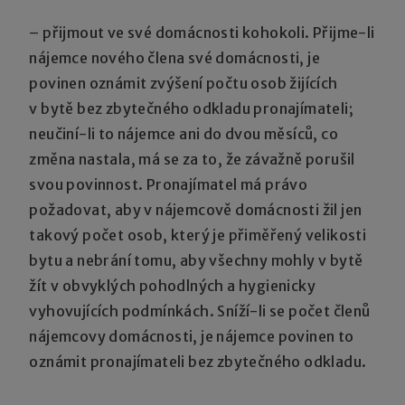
– přijmout ve své domácnosti kohokoli. Přijme-li
nájemce nového člena své domácnosti, je
povinen oznámit zvýšení počtu osob žijících
v bytě bez zbytečného odkladu pronajímateli;
neučiní-li to nájemce ani do dvou měsíců, co
změna nastala, má se za to, že závažně porušil
svou povinnost. Pronajímatel má právo
požadovat, aby v nájemcově domácnosti žil jen
takový počet osob, který je přiměřený velikosti
bytu a nebrání tomu, aby všechny mohly v bytě
žít v obvyklých pohodlných a hygienicky
vyhovujících podmínkách. Sníží-li se počet členů
nájemcovy domácnosti, je nájemce povinen to
oznámit pronajímateli bez zbytečného odkladu.