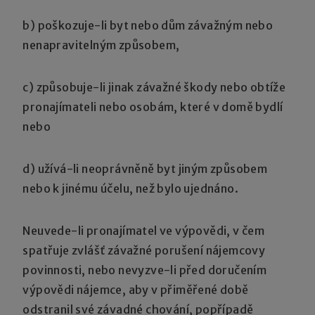
b) poškozuje-li byt nebo dům závažným nebo
nenapravitelným způsobem,
c) způsobuje-li jinak závažné škody nebo obtíže
pronajímateli nebo osobám, které v domě bydlí
nebo
d) užívá-li neoprávněně byt jiným způsobem
nebo k jinému účelu, než bylo ujednáno.
Neuvede-li pronajímatel ve výpovědi, v čem
spatřuje zvlášť závažné porušení nájemcovy
povinnosti, nebo nevyzve-li před doručením
výpovědi nájemce, aby v přiměřené době
odstranil své závadné chování, popřípadě