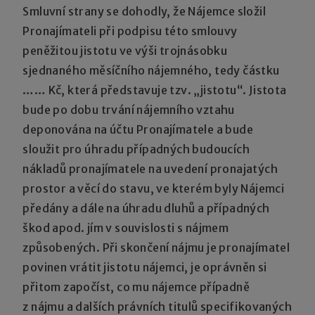
Smluvní strany se dohodly, že Nájemce složil
Pronajímateli při podpisu této smlouvy
peněžitou jistotu ve výši trojnásobku
sjednaného měsíčního nájemného, tedy částku
…… Kč, která představuje tzv. „jistotu“. Jistota
bude po dobu trvání nájemního vztahu
deponována na účtu Pronajímatele a bude
sloužit pro úhradu případných budoucích
nákladů pronajímatele na uvedení pronajatých
prostor a věcí do stavu, ve kterém byly Nájemci
předány a dále na úhradu dluhů a případných
škod apod. jím v souvislosti s nájmem
způsobených. Při skončení nájmu je pronajímatel
povinen vrátit jistotu nájemci, je oprávněn si
přitom započíst, co mu nájemce případně
z nájmu a dalších právních titulů specifikovaných