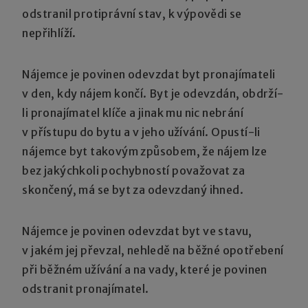
odstranil protiprávní stav, k výpovědi se
nepřihlíží.
Nájemce je povinen odevzdat byt pronajímateli
v den, kdy nájem končí. Byt je odevzdán, obdrží-
li pronajímatel klíče a jinak mu nic nebrání
v přístupu do bytu a v jeho užívání. Opustí-li
nájemce byt takovým způsobem, že nájem lze
bez jakýchkoli pochybností považovat za
skončený, má se byt za odevzdaný ihned.
Nájemce je povinen odevzdat byt ve stavu,
v jakém jej převzal, nehledě na běžné opotřebení
při běžném užívání a na vady, které je povinen
odstranit pronajímatel.