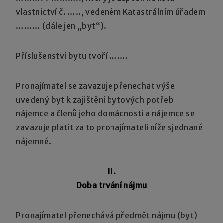
vlastnictví č. ….., vedeném Katastrálním úřadem
……… (dále jen „byt“).
Příslušenství bytu tvoří …….
Pronajímatel se zavazuje přenechat výše
uvedený byt k zajištění bytových potřeb
nájemce a členů jeho domácnosti a nájemce se
zavazuje platit za to pronajímateli níže sjednané
nájemné.
II.
Doba trvání nájmu
Pronajímatel přenechává předmět nájmu (byt)