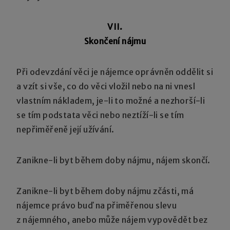
VII.
Skončení nájmu
Při odevzdání věci je nájemce oprávněn oddělit si
a vzít si vše, co do věci vložil nebo na ni vnesl
vlastním nákladem, je-li to možné a nezhorší-li
se tím podstata věci nebo neztíží-li se tím
nepřiměřeně její užívání.
Zanikne-li byt během doby nájmu, nájem skončí.
Zanikne-li byt během doby nájmu zčásti, má
nájemce právo buď na přiměřenou slevu
z nájemného, anebo může nájem vypovědět bez