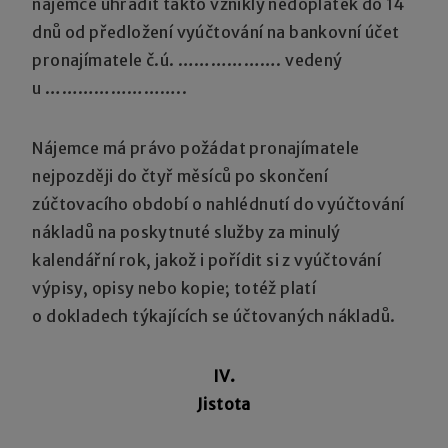
nájemce uhradit takto vzniklý nedoplatek do 14
dnů od předložení vyúčtování na bankovní účet
pronajímatele č.ú. ………………. vedený
u ……………………..
Nájemce má právo požádat pronajímatele
nejpozději do čtyř měsíců po skončení
zúčtovacího období o nahlédnutí do vyúčtování
nákladů na poskytnuté služby za minulý
kalendářní rok, jakož i pořídit si z vyúčtování
výpisy, opisy nebo kopie; totéž platí
o dokladech týkajících se účtovaných nákladů.
IV.
Jistota