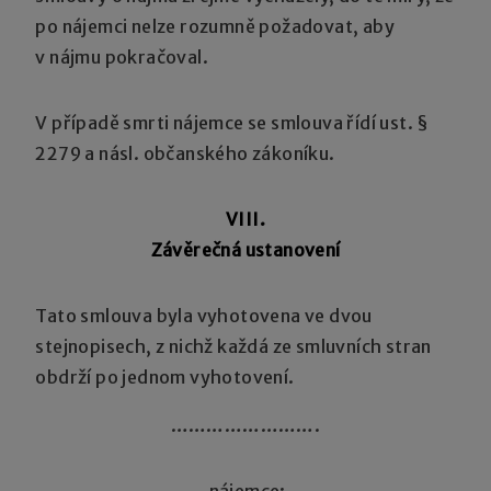
po nájemci nelze rozumně požadovat, aby
v nájmu pokračoval.
V případě smrti nájemce se smlouva řídí ust. §
2279 a násl. občanského zákoníku.
VIII.
Závěrečná ustanovení
Tato smlouva byla vyhotovena ve dvou
stejnopisech, z nichž každá ze smluvních stran
obdrží po jednom vyhotovení.
…………………….