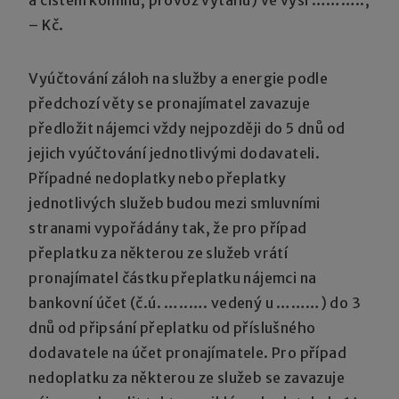
a čištění komínů, provoz výtahu) ve výši ………..,
– Kč.
Vyúčtování záloh na služby a energie podle
předchozí věty se pronajímatel zavazuje
předložit nájemci vždy nejpozději do 5 dnů od
jejich vyúčtování jednotlivými dodavateli.
Případné nedoplatky nebo přeplatky
jednotlivých služeb budou mezi smluvními
stranami vypořádány tak, že pro případ
přeplatku za některou ze služeb vrátí
pronajímatel částku přeplatku nájemci na
bankovní účet (č.ú. …..…. vedený u ………) do 3
dnů od připsání přeplatku od příslušného
dodavatele na účet pronajímatele. Pro případ
nedoplatku za některou ze služeb se zavazuje