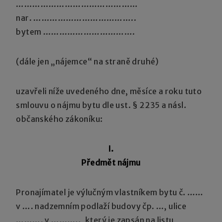
………………………………………
nar. ………………………………..
bytem …………………………….
(dále jen „nájemce“ na straně druhé)
uzavřeli níže uvedeného dne, měsíce a roku tuto
smlouvu o nájmu bytu dle ust. § 2235 a násl.
občanského zákoníku:
I.
Předmět nájmu
Pronajímatel je výlučným vlastníkem bytu č. ……
v …. nadzemním podlaží budovy čp. …, ulice
………. v ……….., který je zapsán na listu