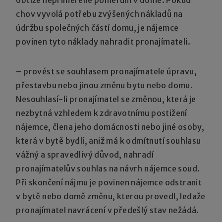
obtíže nepřiměřené poměrům v domě. Pokud
chov vyvolá potřebu zvýšených nákladů na
údržbu společných částí domu, je nájemce
povinen tyto náklady nahradit pronajímateli.
– provést se souhlasem pronajímatele úpravu,
přestavbu nebo jinou změnu bytu nebo domu.
Nesouhlasí-li pronajímatel se změnou, která je
nezbytná vzhledem k zdravotnímu postižení
nájemce, člena jeho domácnosti nebo jiné osoby,
která v bytě bydlí, aniž má k odmítnutí souhlasu
vážný a spravedlivý důvod, nahradí
pronajímatelův souhlas na návrh nájemce soud.
Při skončení nájmu je povinen nájemce odstranit
v bytě nebo domě změnu, kterou provedl, ledaže
pronajímatel navrácení v předešlý stav nežádá.